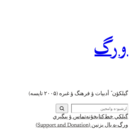
رفتن
به
محتوا
ورگ
گيلکؤن ٚ أدبیات ؤ فرهنگ ؤ غىره (۲۰۰۵ تايسه)
ج
س
گيلکي خط
کتابخؤنه
تماس ؤ پىگيري
ت
ورگ-ه بال بزنين (Support and Donation)
ج
و