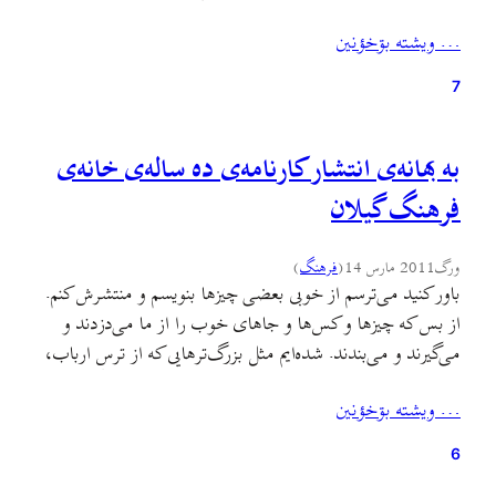
معماری به اعتبار همین خصلت آینه گونه‌اش در بحث هویت
… ويشته بۊخؤنين
جایگاه خاصی را به خود اختصاص می‌دهد. بسیاری از مردم
وقتی…
7
به بهانه‌ی انتشار کارنامه‌ی ده‌ ساله‌ی خانه‌ی
فرهنگ گیلان
ورگ
2011 مارس 14
(
فرهنگ
)
باور کنید می‌ترسم از خوبی بعضی چیزها بنویسم و منتشرش کنم.
از بس که چیزها و کس‌ها و جاهای خوب را از ما می‌دزدند و
می‌گیرند و می‌بندند. شده‌ایم مثل بزرگ‌ترهایی که از ترس ارباب،
نامی از دختر زیباروی دم‌بخت‌شان نمی‌برند! تو گویی با نگفتن و
… ويشته بۊخؤنين
اسمش را نبردن، از یادآوری به عزرائیل خودداری می‌کنیم.…
6