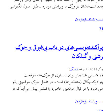
یادداشت‌هاشان در ورگ با ویرایش دوباره -طبق اصول نگارشی
مرسوم در ورگ- اجازه گرفتم و در کنار یادداشت قدیمی «بله
… ويشته بۊخؤنين
گیلک بی‌غیرت است» که طی سال‌های گذشته پرخواننده‌ترین
یادداشت ورگ بوده،…
71
پراکنده‌نویسی‌هایی در باب بی‌غیرتی و جوک
رشتی و گیلکان
ورگ
2011 اکتبر 4
(
فرهنگ
)
(۱)اساس خنده‌دار بودن بسیاری از جوک‌ها، موقعیت
پارادوکسیکال (متناقض‌نما) است. در داخل جوک موقعیتی رقم
می‌خورد یا در قبال موقعیتی خاص، واکنشی پیش می‌آید که با
عادت ذهنی ما تناقض دارد. نوعی از آشنازدایی که برعکس
… ويشته بۊخؤنين
آشنایی‌زدایی ادبی در داستان، به جای رخ دادن در جهان درونی
داستان، به طور مستقیم در جهان واقعی رخ…
152