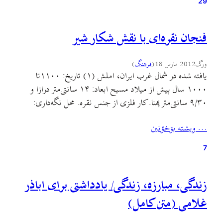
29
فنجان نقره‌ای با نقش شکار شیر
ورگ
2012 مارس 18
(
فرهنگ
)
یافته شده در شمال غرب ایران، املش (۱) تاریخ: ۱۱۰۰تا
۱۰۰۰ سال پیش از میلاد مسیح ابعاد: ۱۴ سانتی‌متر درازا و
۹/۳۰ سانتی‌متر پهنا. کار فلزی از جنس نقره. محل نگه‌داری:
موزه‌ی هنر کلیولند (Cleveland Art). ۱) عنوان
… ويشته بۊخؤنين
«املش» عنوانی‌ست که به تمدن کشف شده در مارلیک-دیلمان
اطلاق می‌شود و البته این…
7
زندگی، مبارزه، زندگی/ یادداشتی برای اباذر
غلامی (متن کامل)