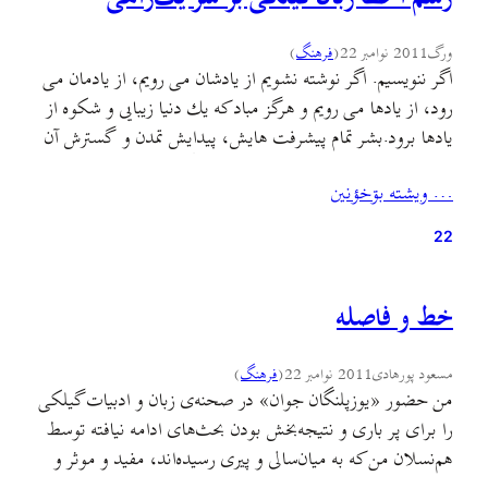
ورگ
2011 نوامبر 22
(
فرهنگ
)
اگر ننویسیم. اگر نوشته نشویم از یادشان می رویم، از یادمان می
رود، از یادها می رویم و هرگز مباد كه یك دنیا زیبایی و شكوه از
یادها برود.بشر تمام پیشرفت هایش، پیدایش تمدن و گسترش آن
را مدیون خط است. به واسطه خط و نگارش، احساسات و
… ويشته بۊخؤنين
مفاهیم ثبت و ضبط گشته و منتقل…
22
خط و فاصله
مسعود پورهادی
2011 نوامبر 22
(
فرهنگ
)
من حضور «یوزپلنگان جوان» در صحنه‌ی زبان و ادبیات گیلکی
را برای پر باری و نتیجه‌بخش بودن بحث‌های ادامه نیافته توسط
هم‌نسلان من که به میان‌سالی و پیری رسیده‌اند، مفید و موثر و