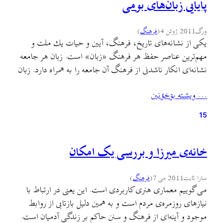
پایایی زبان‌های بومی
ورگ
2011 ژوئن 4
(
فرهنگ
)
یكی از نشانه‌ها‌ی تاریخ، فرهنگ، آیین و حیات یك ملت و
مهم‌ترین عناصر حفظ هر فرهنگ «زبان» است. زبان هر جامعه‌
نشانه‌ای انکار ناشدنی از فرهنگ آن جامعه را به همراه دارد. زبان
فرهنگ است و فرهنگ‌ساز. زبان هر جامعه‌ای در فرهنگ افراد
… ويشته بۊخؤنين
آن تنیده شده است. مجموعه اصطلاحات، آرزوها، باورها حتی
عقایدی که از…
15
خانه‌ی میرزا و بررسی یک امکان
سارا ثابت
2011 می 7
(
فرهنگ
)
می گوییم معماری هنری کاربردی است. این یعنی در ارتباط با
نیازهای روزمره‌ی مردم است و به همین دلیل بازتابی از روابط
موجود و آینه‌ای از فرهنگ و سنن حاکم بر زندگی آدمیان است.