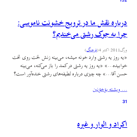
درباره نقش ما در ترویج خشونت ناموسی:
چرا به جوک رشتی می‌خندیم؟
ورگ
2011 اکتبر 4
(
فرهنگ
)
«یه روز یه رشتی وارد خونه میشه، می‌بینه زنش لخت روی تخت
خوابیده…» «یه روز یه رشتی در کمد را باز می‌کنه، می‌بینه
حسن آقا…» چه چیزی درباره لطیفه‌های رشتی خنده‌آور است؟
پژوهش درباره دلیل خنده‌دار بودن یک مطلب میدان‌های
… ويشته بۊخؤنين
گوناگون روانشناسی، جامعه‌شناسی، زبان‌شناسی، فلسفه، ادبیات
و حتی علوم کامپیوتری را در بر می‌گیرد. براساس…
31
اکراد و الوار و غیره