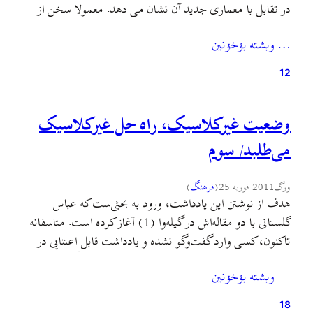
در تقابل با معماری جدید آن نشان می دهد. معمولا سخن از
میراث و داشته های معماری بومی و سنتی گیلان است و ناتوانی
… ويشته بۊخؤنين
معماری مدرن در بهره گیری از این میراث. متهم اصلی…
12
وضعیت غیرکلاسیک، راه حل غیرکلاسیک
می‌طلبد/ سوم
ورگ
2011 فوریه 25
(
فرهنگ
)
هدف از نوشتن این یادداشت، ورود به بحثی‌ست که عباس
گلستانی با دو مقاله‌اش در گیله‌وا (1) آغاز کرده است. متاسفانه
تاکنون، کسی وارد گفت‌وگو نشده و یادداشت قابل اعتنایی در
بازخورد نظرات عباس گلستانی در گیله‌وا یا جای دیگر منتشر
… ويشته بۊخؤنين
نشده است. عباس گلستانی در دو مقاله‌ی مفصل خود، روی دو
موضوع «خطی که…
18