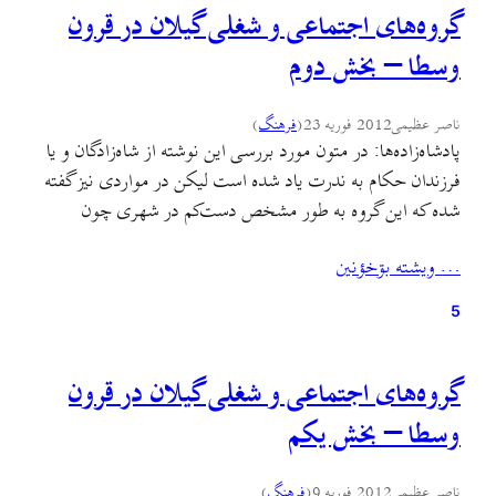
گروه‌های اجتماعی و شغلی گیلان در قرون
وسطا – بخش دوم
ناصر عظیمی
2012 فوریه 23
(
فرهنگ
)
پادشاه‌زاده‌ها: در متون مورد بررسی این نوشته از شاه‌زادگان و یا
فرزندان حکام به ندرت یاد شده است لیکن در مواردی نیز گفته
شده که این گروه به طور مشخص دست‌کم در شهری چون
لاهیجان به صورت یک گروه اجتماعی شناخته شده حضور به
… ويشته بۊخؤنين
هم رسانیده و نام ونشانی نزد عموم داشته‌اند: «و حضرت
سلطانی…
5
گروه‌های اجتماعی و شغلی گیلان در قرون
وسطا – بخش یکم
ناصر عظیمی
2012 فوریه 9
(
فرهنگ
)