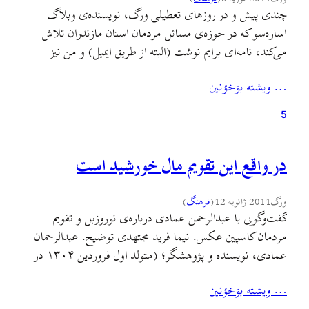
چندی پیش و در روزهای تعطیلی ورگ، نویسنده‌ی وبلاگ
اساره‌سو که در حوزه‌ی مسائل مردمان استان مازندران تلاش‌
می‌کند، نامه‌ای برایم نوشت (البته از طریق ایمیل) و من نیز
پاسخی نوشتم. بد نیست این گفت‌وگوی ایمیلی که به نوعی طرح
… ويشته بۊخؤنين
مسأله نیز هست در ورگ منعکس شود. به همین دلیل متن دو
نامه را با…
5
در واقع این تقویم مال خورشید است
ورگ
2011 ژانویه 12
(
فرهنگ
)
گفت‌وگویی با عبدالرحمن عمادی درباره‌ی نوروزبل و تقویم
مردمان کاسپین عکس: نیما فرید مجتهدی توضیح: عبدالرحمان
عمادی، نویسنده و پژوهشگر؛ (متولد اول فروردین ۱۳۰۴ در
یکی از روستاهای اشکور. عمادی پس از تحصیل در مکتب‌خانه
… ويشته بۊخؤنين
روستا، روانه رودسر، رشت و قزوین شد و تحصیلات متوسطه را