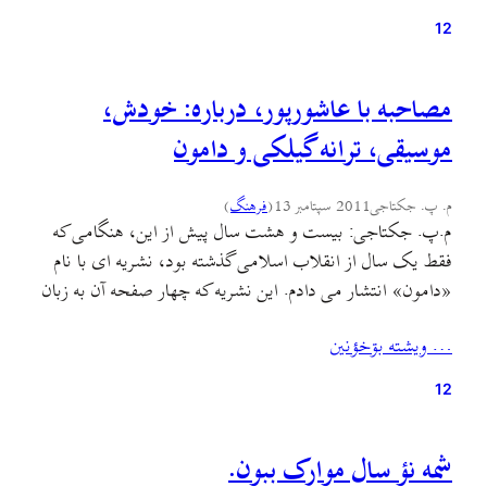
12
مصاحبه با عاشورپور، درباره: خودش،
موسیقی، ترانه گیلکی و دامون
م. پ. جکتاجی
2011 سپتامبر 13
(
فرهنگ
)
م.پ. جکتاجی: بیست و هشت سال پیش از این، هنگامی که
فقط یک سال از انقلاب اسلامی گذشته بود، نشریه ای با نام
«دامون» انتشار می دادم. این نشریه که چهار صفحه آن به زبان
فارسی و چهار صفحه به زبان گیلکی چاپ و هر دو هفته یک بار
… ويشته بۊخؤنين
منتشر می شد، بر روی هم…
12
شمه نؤ سال موارک ببون.