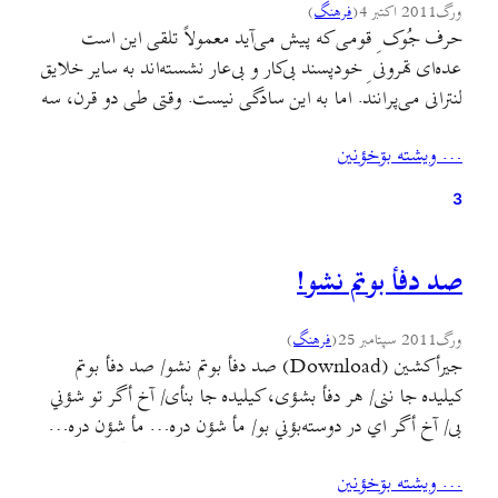
ورگ
2011 اکتبر 4
(
فرهنگ
)
حرف جُوک ِ قومی که پیش می‌آید معمولاً تلقی این است
عده‌ای تهرونی ِ خودپسند بی‌کار و بی‌عار نشسته‌اند به سایر خلایق
لنترانی می‌پرانند. اما به این سادگی نیست. وقتی طی دو قرن، سه
هیئت حاکمه از شهرستون، و بلکه قعر در و دهات، به قدرت و
… ويشته بۊخؤنين
ثروت رسیده‌ باشند تکلیف سایر شهروندان مهاجر هیشکی‌تبار…
3
صد دفأ بوتم نشو!
ورگ
2011 سپتامبر 25
(
فرهنگ
)
جیرأکشین (Download) صد دفأ بوتم نشو/ صد دفأ بوتم
کیلیده جا ننی/ هر دفأ بشؤی، کیلیده جا بنأی/ آخ أگر تو شؤني
بی/ آخ أگر اي در دوسته‌بؤني بو/ مأ شؤن دره… مأ شؤن دره…
فارسی: صد بار گفتم نرو/ صد بار گفتم کلید را جا نگذار/ هر بار
… ويشته بۊخؤنين
رفتی کلید را جا گذاشتی/ آه…