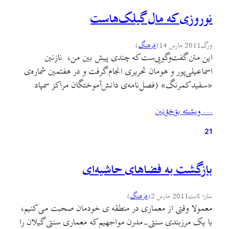
نوروزی که مال گیلک‌هاست
ورگ
2011 مارس 14
(
فرهنگ
)
این متن گفت‌وگویی‌ست که چندی پیش بین من، نازنین
اسماعیلی‌‌پور و هومان تحریری انجام گرفت و در هفتمین شماره‌ی
«سفید کمرنگ» (فصل‌نامه‌ی دانش‌آموختگان مراکز سمپاد
رشت) چاپ شد. با این توضیح که سبک نگارش و ویراستاری
… ويشته بۊخؤنين
این متن متعلق به تحریریه‌ سفید کمرنگ است، نه ورگ.
نوروزبل چه مراسمی است و پیشینه و نقش…
21
بازگشت به فضاهای حاشیه‌ای
سارا ثابت
2011 مارس 2
(
فرهنگ
)
معمولا وقتی از معماری در منطقه ی خودمان صحبت می کنیم،
با یک مرزبندی سنتی-مدرن مواجهیم که معماری سنتی گیلان را