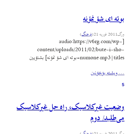
بوته ای شؤ نمؤنه
ورگ
2011 فوریه 21
(
فرهنگ
)
[audio:https://v6rg.com/wp-
content/uploads/2011/02/bute-i-sho-
numone.mp3|titles=بوته ای شؤ نمؤنه] بشتؤيين
[جيرأکشين] شؤ شؤ شؤیˇ استبداد أخر گوذرنه خؤ خؤ خؤیˇ
… ويشته بۊخؤنين
بیچاره‌ٰن یک‌روزی پرنه
5
وضعیت غیرکلاسیک، راه حل غیرکلاسیک
می‌طلبد/ دوم
ورگ
2011 فوریه 21
(
فرهنگ
)