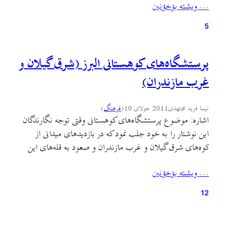
… ويشته بۊخؤنين
تی گیلاسه چئن. نؤروز بل، ببی بورز و بل تی تش نؤروز تش،
فأرسؤن لاکؤ می کش! [جیرأکش] (این بالا توی دامنه‌ی کوه
5
منتظرم، آفتاب داره…
پرستشگاه‌های کوهستانی البرز (شرق گیلان و
غرب مازندران)
نیما فرید مجتهدی
2011 جولای 10
(
فرهنگ
)
اشاره: موضوع پرستشگاه‌های کوهستانی وقتی توجه نگارندگان
این نوشتار را به خود جلب نمود که در بازدیدهای میدانی از
کوه‌های شرق گیلان و غرب مازندران و صعود به قله‌های این
مناطق، به بقعه‌هایی برخورد نمودیم که در سکوت و خلوتی بی‌مانند
… ويشته بۊخؤنين
بر قلل مرتفع کوهستان‌های البرز آرمیده بودند، گاه آن چنان ساده
و بی‌پیرایه که…
12