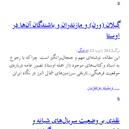
ناسالم و زيان‌بخشی می‌دانند. رايج‌ترين نفرين در اين…
3
گیلان (ورن) و مازندران و باشندگان آن‌ها در
اوستا
ورگ
2012 ژانویه 23
(
فرهنگ
)
این مقاله، نوشته‌ای مهم و جنجال‌برانگیز است. چرا که با رجوع
به اسناد و کتاب‌های موجود (از جمله اوستا) تصور عامه درباره‌ی
موقعیت فرهنگی-تاریخی سرزمین‌های شمالی البرز در نگاه ایرانی
را بر هم می‌زند. این مقاله به درستی نشان می‌دهد که این
… ويشته بۊخؤنين
سرزمین به دلیل دست‌نایافتنی بودن و عدم پذیرش سلطه‌ی
نظامی، فرهنگی و مذهبی…
5
نقدی بر وضعیت سریال‌های شبانه و