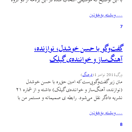
با این توضیح که موسیقی انتخاب شده در این برنامه از دو گروه
A-HA و Kahtmayan است. بخش نخست گفت‌وگو بخش
… ويشته بۊخؤنين
دوم گفت‌وگو کل برنامه را می‌توانید از این‌جا دانلود کنید. کل
برنامه را می‌توانید با…
7
گفت‌وگو با حسن خوشدل، نوازنده،
آهنگ‌ساز و خواننده‌ی گیلک
ورگ
2011 نوامبر 1
(
فرهنگ
)
متن زیر گفت‌وگویی‌ست که امین حق‌ره با حسن خوشدل
(نوازنده، آهنگ‌ساز و خواننده‌ی گیلک) داشته و از شماره ۲۱
نشریه دادگر نقل می‌شود. رابطه ی صمیمانه‌ و مستمر من با
حسن‌خوشدل، از روز خاک‌سپاری احمد عاشورپور آغاز شد.
… ويشته بۊخؤنين
پیش‌تر اما روزی نبود که آهنگ‌هایش را گوش نگیرم و غبطه
نخورم و حالی به حالی نشوم…
8