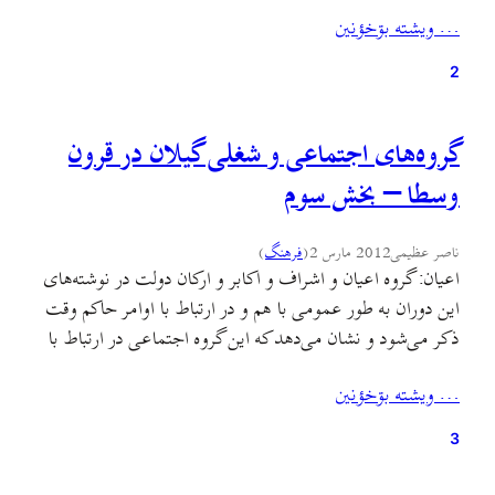
با نظامیان بود. منوچهر ستوده تصحیح‌کننده‌ی کتاب مرعشی،
… ويشته بۊخؤنين
آنان را «سربازان خاصه‌ی سلطان» می‌داند و رابینو می‌گوید که
آنان «خدمتگزارانی [بودند] که خوراک…
2
گروه‌های اجتماعی و شغلی گیلان در قرون
وسطا – بخش سوم
ناصر عظیمی
2012 مارس 2
(
فرهنگ
)
اعیان: گروه اعیان و اشراف و اکابر و ارکان دولت در نوشته‌های
این دوران به طور عمومی با هم و در ارتباط با اوامر حاکم وقت
ذکر می‌شود و نشان می‌دهد که این گروه اجتماعی در ارتباط با
حکومت و به عنوان همراه و هم‌پیمان قدرت بودند. این گروه به
… ويشته بۊخؤنين
طور معمول با اشاره‌ی حکام…
3