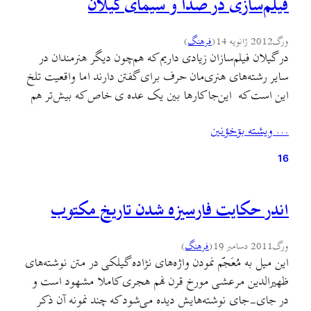
فیلم‌سازی در صدا و سیمای گیلان
ورگ
2012 ژانویه 14
(
فرهنگ
)
در گیلان فیلم‌سازان زیادی داریم که هم‌چون دیگر هنرمندان در
سایر رشته‌های هنری‌مان حرف برای گفتن دارند اما واقعیت تلخ
این است كه این‌جا کارها بین یک عده ی خاص که بیش‌تر هم
کارمند تلویزیون هستند دست به دست می شود. تقریبا تمامی این
… ويشته بۊخؤنين
تولیدات مربوط به این افراد است که تحصیلات دانشگاهی دارند
و…
16
اندر حکایت فارسیزه شدن تاریخ مکتوب
ورگ
2011 دسامبر 19
(
فرهنگ
)
این میل به مُعَجّم نمودن واژه‌های نژاده گیلکی در متن نوشته‌های
ظهیرالدین مرعشی مورخ قرن نهم هجری کاملا مشهود است و
در جای-جای نوشته‌هایش دیده می‌شود که چند نمونه آن ذکر