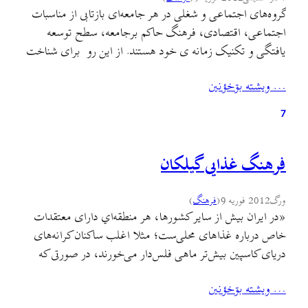
گروه‌های اجتماعی و شغلی در هر جامعه‌ای بازتابی از مناسبات
اجتماعی، اقتصادی، فرهنگ حاکم برجامعه، سطح توسعه
یافتگی و تکنیک زمانه ی خود هستند. از این رو برای شناخت
وضعیت اجتماعی- سیاسی، اقتصادی و فرهنگی جامعه ی
… ويشته بۊخؤنين
گیلان در دوره ای که قرون وسطا خوانده شده، گروه‌های
اجتماعی و شغلی گیلان مورد بررسی قرار گرفته…
7
فرهنگ غذایی گیلکان
ورگ
2012 فوریه 9
(
فرهنگ
)
«در ايران بيش از ساير كشورها، هر منطقه‌اي دارای معتقدات
خاص درباره غذاهای محلی‌ست؛ مثلا اغلب ساكنان كرانه‌های
دریای کاسپین بيش‌تر ماهی فلس‌دار می‌خورند، در صورتی كه
تهرانی‌ها اصولا مخالف مصرف ماهی هستند. اهالی روستاهای
… ويشته بۊخؤنين
گيلان كه عادت به خوردن گوشت و برنج دارند، نان را خوراک