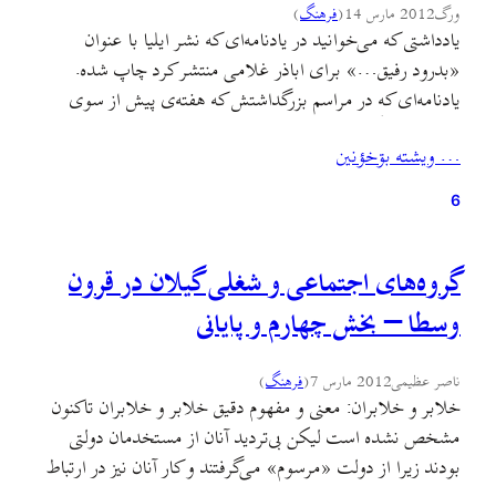
ورگ
2012 مارس 14
(
فرهنگ
)
یادداشتی که می‌خوانید در یادنامه‌ای که نشر ایلیا با عنوان
«بدرود رفیق…» برای اباذر غلامی منتشر کرد چاپ شده.
یادنامه‌ای که در مراسم بزرگداشتش که هفته‌ی پیش از سوی
خانه‌ی فرهنگ گیلان برگزار شد، توزیع شد. به احتمال زیاد در
… ويشته بۊخؤنين
نشریه گیله‌وا هم چاپ خواهد شد. و متاسفانه بنا به دلایلی در هر
دو این‌ها…
6
گروه‌های اجتماعی و شغلی گیلان در قرون
وسطا – بخش چهارم و پایانی
ناصر عظیمی
2012 مارس 7
(
فرهنگ
)
خلابر و خلابران: معنی و مفهوم دقیق خلابر و خلابران تاکنون
مشخص نشده است لیکن بی‌تردید آنان از مستخدمان دولتی
بودند زیرا از دولت «مرسوم» می‌گرفتند و کار آنان نیز در ارتباط