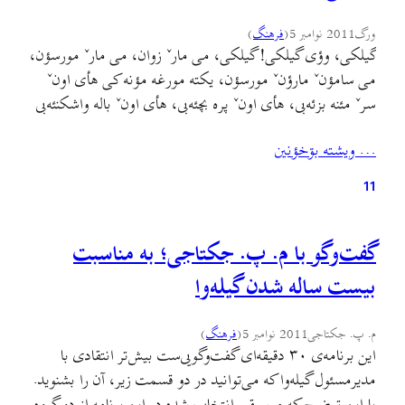
ورگ
2011 نوامبر 5
(
فرهنگ
)
گیلکی، وؤی گیلکی! گیلکی، می مارˇ زوان، می مارˇ مورسؤن،
می سامؤنˇ مارؤنˇ مورسؤن، یکته مورغه مؤنه کی هأی اونˇ
سرˇ مئنه بزئه‌بی، هأی اونˇ پره بچئه‌بی، هأی اونˇ باله واشکنئه‌بی
و بازین هارهارهار و هیرهیرهیر خنده بوده‌بی و بوته‌بی: اها! پرأگیر
… ويشته بۊخؤنين
دئه. چره مننی؟ (تاتایی اصلˇ اندازه دئن‌ئبه اونˇ سر کلیک
بکونین)
11
گفت‌وگو با م. پ. جکتاجی؛ به مناسبت
بیست ساله شدن گیله‌وا
م. پ. جکتاجی
2011 نوامبر 5
(
فرهنگ
)
این برنامه‌ی ۳۰ دقیقه‌ای گفت‌وگویی‌ست بیش‌تر انتقادی با
مدیرمسئول گیله‌وا که می‌توانید در دو قسمت زیر، آن را بشنوید.