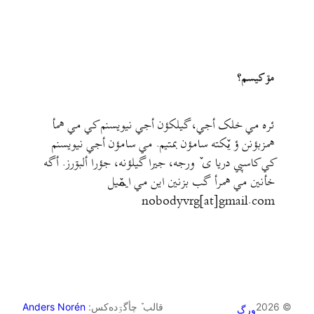
مۊ کيسم؟
ئره مي خلک أجي، گيلکؤن أجي نيويسنم کي مي همأ
همزبؤنن ؤ يٚکته سامؤن بمتيم. مي سامؤن أجي نيويسنم
کي کاسپي دريا ی ٚ ورجه، جيرا گيلؤنه، جؤرا ألبۊرز. أگه
خأنين مي همرأ گب بزنين اين مي ايمٚیل‌ ‌
nobodyvrg[at]gmail.com
© 2026
قالب ٚ چأگۊده‌کس:
Anders Norén
ورگ