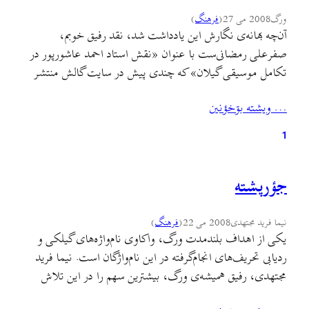
ورگ
2008 می 27
(
فرهنگ
)
آن‌چه بهانه‌ی نگارش اين يادداشت شد، نقد رفيق خوبم،
صفرعلی رمضانی‌ست با عنوان «نقش استاد احمد عاشورپور در
تکامل موسيقی گيلان» که چندی پيش در سايت گالش منتشر
شد که لينک‌اش را در همين وب‌مجی ورگ ديده‌ايد. صفرعلی
… ويشته بۊخؤنين
رمضانی در جای-جای نوشته‌اش بر وجود نگاه منفی نسبت به
نقد و منتقد افسوس خورده و از…
1
جؤرپشته
نیما فرید مجتهدی
2008 می 22
(
فرهنگ
)
يکی از اهداف بلندمدت ورگ، واکاوی نام‌واژه‌های گيلکی و
رديابی تحريف‌های انجام‌گرفته در اين نام‌واژگان است. نيما فريد
مجتهدی، رفيق هميشه‌ی ورگ، بيشترين سهم را در اين تلاش
دارد و هم‌او در ادامه‌ی دو يادداشت پيشين خود (در ارتباط با