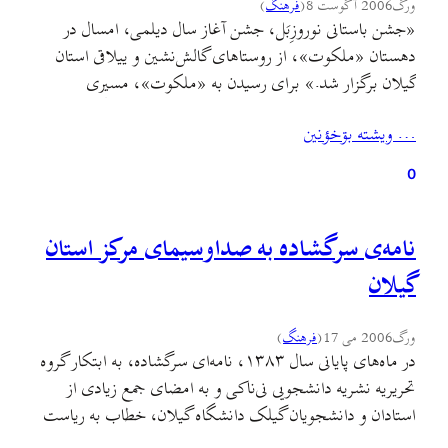
ورگ
2006 آگوست 8
(
فرهنگ
)
«جشن باستانی نوروزِبَل، جشن آغاز سال ديلمی، امسال در
دهستان «ملکوت»، از روستاهای گالش‌نشين و ييلاقی استان
گيلان برگزار شد.» برای رسيدن به «ملکوت»، مسيری
کوهستانی و سخت اما زيبا در پيش داريم که اگر از لنگرود آغاز
… ويشته بۊخؤنين
کنيم و رحيم‌آباد را پشت‌سر گذاريم، روستاهای طولِ لات (تول
لات) و گرمابدشت و زياز و شَوَک…
0
نامه‌ی سرگشاده به صداوسیمای مرکز استان
گیلان
ورگ
2006 می 17
(
فرهنگ
)
در ماه‌های پايانی سال ۱۳۸۳، نامه‌ای سرگشاده، به ابتکار گروه
تحريريه نشريه دانشجويی نی‌ناکی و به امضای جمع زيادی از
استادان و دانشجويان گيلک دانشگاه گيلان، خطاب به رياست
صدا و سيمای جمهوری اسلامی، مرکز گيلان ارسال و در