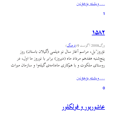
… ويشته بۊخؤنين
به ويژه اگر اين شخص، خود گيلک باشد و جالب‌تر آن‌که تز
دکترای‌اش «بررسی جنبه‌های اجتماعی و فرهنگی زبان‌ها» باشد.
1
…
۱۵۸۲
ورگ
2008 آگوست 9
(
فرهنگ
)
نؤروزˇبل، مراسم آغاز سال نو ديلمی (گيلان باستان) روز
پنج‌شنبه هفدهم مرداد ماه (ديروز) برابر با نوروز ما اول، در
روستای ملکوت و با هم‌کاری ماه‌نامه‌ی گيله‌وا و سازمان ميراث
فرهنگی و گردش‌گری استان گيلان برگزار شد. در سومين سال
… ويشته بۊخؤنين
بازبرگزاری اين مراسم باستانی، جمعيت بيش‌تری نسبت به دو
سال پيش‌تر گرد هم آمده بودند…
0
عاشورپور و فولکلور