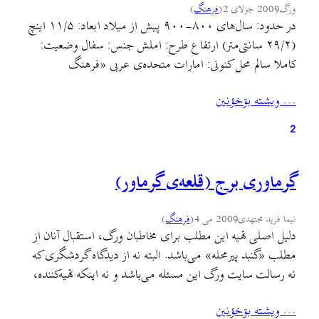
ورگ
2009 جولای 2
(
فرهنگ
)
در حدود: سال‌های ۸۰۰-۹۰۰ پیش از میلاد ابعاد: ۱۱/۵ اینچ
(۲۹/۲ سانتی‌متر) ارتفاع طرح: املش جنس: سفال وضعیت:
کاملا سالم محل کنونی: امارات متحده‌ی عربی «فرهنگ
املش»(۱) منحصرا از طریق اطلاعات باستان‌شناسی که در
… ويشته بۊخؤنين
دهه‌های اخیر به دست آمده شناخته می‌شود. جدای از این
حقیقت که مردم املش هنرمندان و صنعتگرانی بسیار ماهر بودند،
2
ما…
گرماوری برج (قلعه‌ی گرماور)
نیما فرید مجتهدی
2009 می 4
(
فرهنگ
)
دلیل اصلی تهیه این مطلب برای مخاطبان ورگ، استقبال آنان از
مطلب «گنبد پیرمحله» می‌باشد. البته نه از دیدگاه گردشگری که
نه رسالت سایت ورگ این مسئله می‌باشد و نه اینکه تهیه‌کننده،
علاقه‌ای به این کار دارد. همان‌طور که از کامنت‌های مطلب «گنبد
… ويشته بۊخؤنين
پیر‌محله» بر‌می‌آید، [متاسفانه به دلیل آسیبی که به آرشیو ورگ