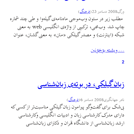
ورگ
2008 دسامبر 23
(
فرهنگ
)
مطلب زير در ستون وب‌موجی ماه‌نامه‌ی گيله‌وا و طی چند شماره
چاپ شد. وب‌مجی، ترکيبی از واژه‌ی انگليسی web به معنی
شبکه (اينترنت) و مصدر گيلکی «متن» به معنی گشتن، عنوان
اين ستون است که هدفش معرفی سايت‌ها و وبلاگ‌هايی ست که
… ويشته بۊخؤنين
به نوعی به زبان گيلکی يا هويت قومی گيلکان می‌پردازند.
2
زبان گيلکی، در بوته‌ی زبان‌شناسی
نادر جهانگیری
2008 دسامبر 6
(
فرهنگ
)
بی‌شک برای گفت‌وگو پيرامون زبان گيلکی مناسبت‌تر از کسی که
دارای مدرک کارشناسی زبان و ادبيات انگليسی وکارشناسی
ارشد زبان‌شناسی از دانشگاه تهران و دکترای زبان‌شناسی
اجتماعی از دانشگاه لندن (سال 1354) باشد، نمی‌توان يافت.