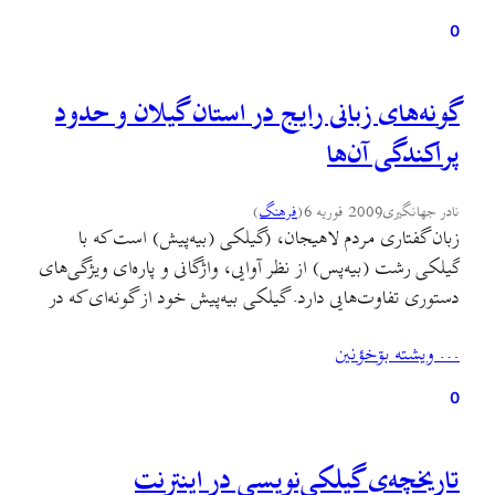
وارد آمده…
0
گونه‌های زبانی رايج در استان گيلان و حدود
پراکندگی آن‌ها
نادر جهانگیری
2009 فوریه 6
(
فرهنگ
)
زبان گفتاری مردم لاهيجان، (گيلکی (بيه‌پيش) است که با
گيلکی رشت (بيه‌پس) از نظر آوايی، واژگانی و پاره‌ای ويژگی‌های
دستوری تفاوت‌هايی دارد. گيلکی بيه‌پيش خود از گونه‌ای که در
نواحی کوهستانی به آن سخن گفته می‌شود، يعنی گالشی، متمايز
… ويشته بۊخؤنين
است. گيلکی از گروه زبان‌های شمال غربی يا گروه زبان‌های
کرانه‌ی خزر است. ديگر زبان‌های اين…
0
تاريخچه‌ی گيلکی‌نويسی در اينترنت