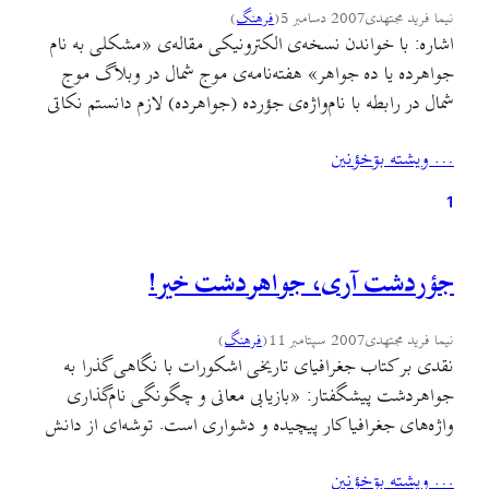
نیما فرید مجتهدی
2007 دسامبر 5
(
فرهنگ
)
اشاره: با خواندن نسخه‌ی الکترونيکی مقاله‌ی «مشکلی به نام
جواهرده يا ده جواهر» هفته‌نامه‌ی موج شمال در وبلاگ موج
شمال در رابطه با نام‌واژه‌ی جؤرده (جواهرده) لازم دانستم نکاتی
چند را در رابطه با اين مقاله در اين نقد بازگو نمايم. تا شايد اين
… ويشته بۊخؤنين
شفاف‌سازی، هم براي نويسنده‌ی محترم مقاله مفيد واقع گردد،
که به…
1
جؤردشت آری، جواهردشت خیر!
نیما فرید مجتهدی
2007 سپتامبر 11
(
فرهنگ
)
نقدی بر کتاب جغرافیای تاریخی اشکورات با نگاهی گذرا به
جواهردشت پیشگفتار: «بازیابی معانی و چگونگی نام‌گذاری
واژه‌های جغرافیا کار پیچیده و دشواری است. توشه‌ای از دانش
زبان‌شناسی، جغرافیا، تاریخ، جغرافیای تاریخی، دیرین‌شناسی،
… ويشته بۊخؤنين
گیاه‌شناسی و جز این‌ها می‌خواهد. که بی‌تردید بایسته‌ی کاری