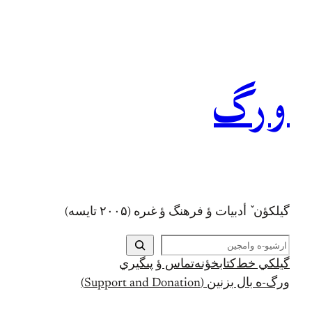
رفتن
به
محتوا
ورگ
گيلکؤن ٚ أدبیات ؤ فرهنگ ؤ غىره (۲۰۰۵ تايسه)
ج
س
گيلکي خط
کتابخؤنه
تماس ؤ پىگيري
ت
ورگ-ه بال بزنين (Support and Donation)
ج
و