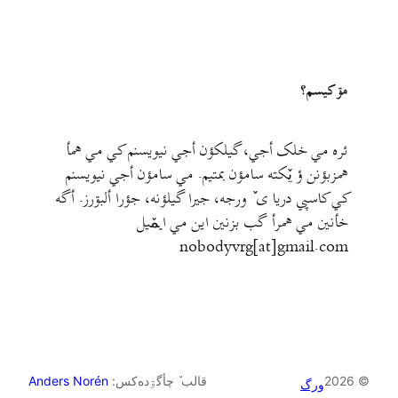
مۊ کيسم؟
ئره مي خلک أجي، گيلکؤن أجي نيويسنم کي مي همأ
همزبؤنن ؤ يٚکته سامؤن بمتيم. مي سامؤن أجي نيويسنم
کي کاسپي دريا ی ٚ ورجه، جيرا گيلؤنه، جؤرا ألبۊرز. أگه
خأنين مي همرأ گب بزنين اين مي ايمٚیل‌ ‌
nobodyvrg[at]gmail.com
© 2026
قالب ٚ چأگۊده‌کس:
Anders Norén
ورگ