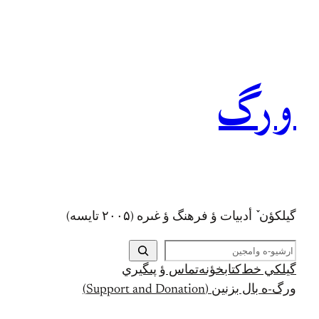
رفتن
به
محتوا
ورگ
گيلکؤن ٚ أدبیات ؤ فرهنگ ؤ غىره (۲۰۰۵ تايسه)
ج
س
گيلکي خط
کتابخؤنه
تماس ؤ پىگيري
ت
ورگ-ه بال بزنين (Support and Donation)
ج
و