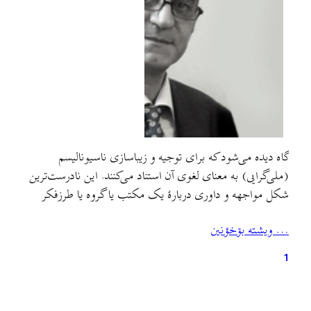
گاه دیده می‌شود که برای توجیه و زیباسازی ناسیونالیسم
(ملی‌گرایی) به معنای لغوی آن استناد می‌کنند. این نادرست‌ترین
شکل مواجهه و داوری دربارهٔ یک مکتب یا گروه یا طرزفکر
است. آنچه که شایسته توجه است، رفتارهای عملی و
… ويشته بۊخؤنين
موضع‌گیری‌ها است و نه معانی لغوی و شعارهای ظاهرسازانه.
هیچ مکتب و مرام و دسته‌ای در دنیا…
1