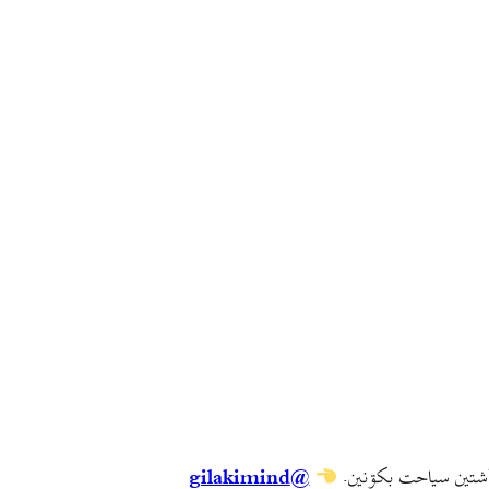
أشتين سياحت بکۊنين.
@gilakimind