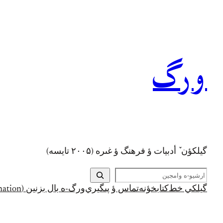
رفتن
به
محتوا
ورگ
گيلکؤن ٚ أدبیات ؤ فرهنگ ؤ غىره (۲۰۰۵ تايسه)
ج
س
گيلکي خط
کتابخؤنه
تماس ؤ پىگيري
ورگ-ه بال بزنين (Support and Donation)
ت
ج
و