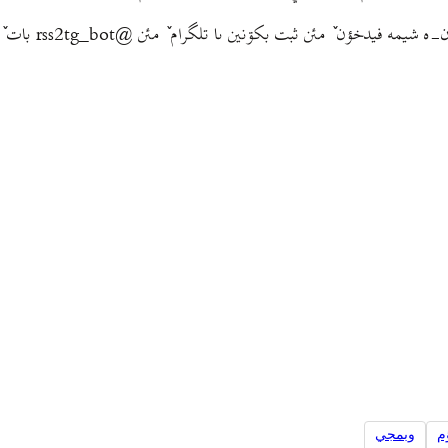
يدخؤن ٚ مئن ثبت بکۊنين ىا تلگرام ٚ مئن @rss2tg_bot بات ٚ مئن ثبت بکۊنين.
م
وبمجي