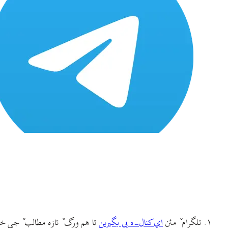
۱. تلگرام ٚ مئن
اي کنال-ه پى بگيرين
تا هم ورگ ٚ تازه مطالب ٚ جي 