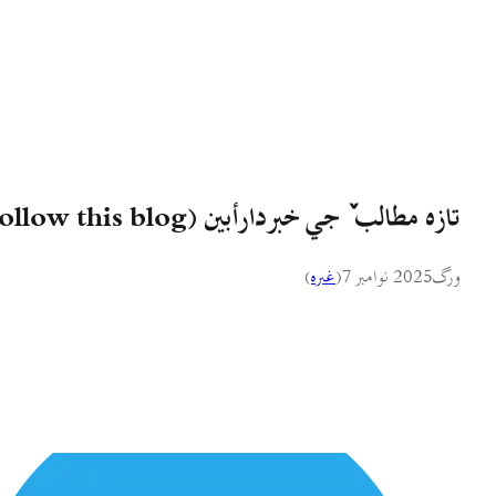
تازه مطالب ٚ جي خبردارأبين (Follow this blog)
ورگ
2025 نوامبر 7
(
غىره
)