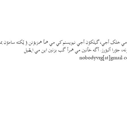
مي خلک أجي، گيلکؤن أجي نيويسنم کي مي همأ همزبؤنن ؤ يٚکته سامؤن بمتي
نه، جؤرا ألبۊرز. أگه خأنين مي همرأ گب بزنين اين مي ايمٚیل‌ ‌
nobodyvrg[at]gmail.