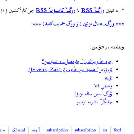
۲. ىا تينين
ورگ ٚ RSS
ىا
ورگ ٚ کامنتؤن ٚ RSS
جي کارأکشين ؤ اۊن-ه شيمه ف
»»» ورگ-ه بال بزنين (از ورگ حمایت کنید) «««
ويشته بۊخؤنين:
چره خأ ویوالديˇ چارفصل-ه اشتؤسن؟
نؤرۊزبلˇ هديه: مۊ خأنم، زاز (Je veux, Zaz)
اؤجا
وبمجي VI
وٚرگ بيس ساله بۊبؤ!
چلنگر ٚ نشريه ارشيو
feed
rss
subscribtion
subscription
آبونه
اشتراک
بينؤ