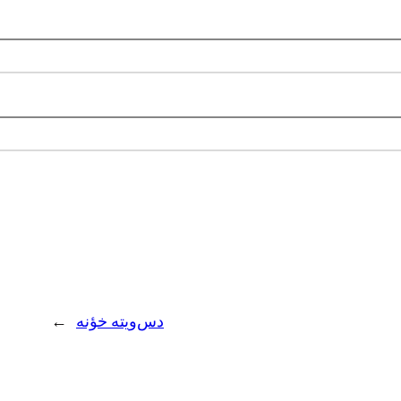
دس‌ويته خؤنه
→