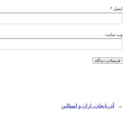
ایمیل
*
وب‌ سایت
←
آذربایجان، اران و استالین