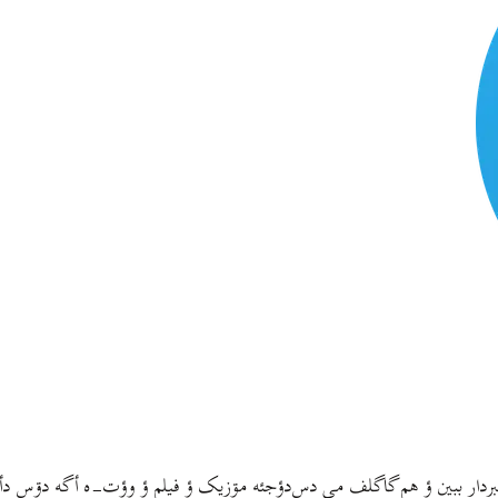
خبردار ببين ؤ هم گاگلف مي دس‌دؤجئه مۊزيک ؤ فيلم ؤ وؤت-ه أگه دۊس د