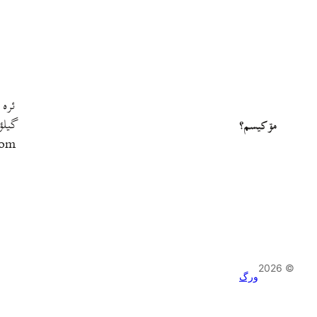
ئره 
گيلؤ
مۊ کيسم؟
com
© 2026
ورگ