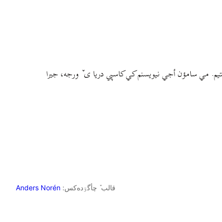
م. مي سامؤن أجي نيويسنم کي کاسپي دريا ی ٚ ورجه، جيرا
قالب ٚ چأگۊده‌کس:
Anders Norén