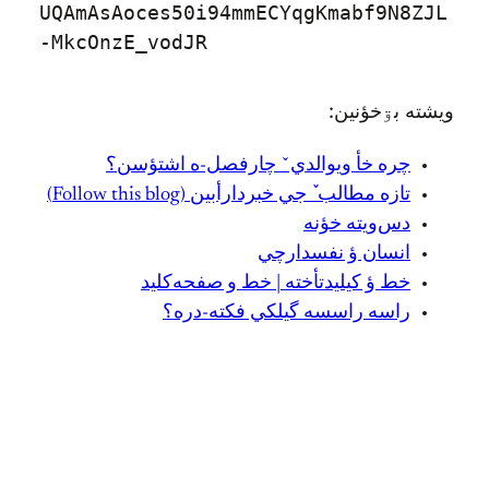
UQAmAsAoces50i94mmECYqgKmabf9N8ZJL
-MkcOnzE_vodJR
ويشته بۊخؤنين:
چره خأ ویوالديˇ چارفصل-ه اشتؤسن؟
تازه مطالب ٚ جي خبردارأبين (Follow this blog)
دس‌ويته خؤنه
انسان ؤ نفسدارچي
خط ؤ کيليدتأخته | خط و صفحه‌کلید
راسه راسسه گیلکي فکته-دره؟