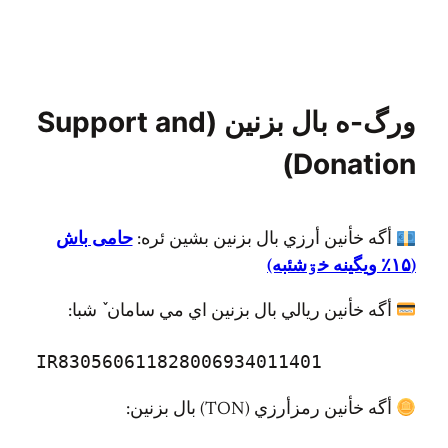
ورگ-ه بال بزنين (Support and
Donation)
أگه خأنين أرزي بال بزنين بشين ئره:
حامی باش
(۱۵٪ ويگينه خۊشئبه)
أگه خأنين ريالي بال بزنين اي مي سامان ٚ شبا:
IR830560611828006934011401
أگه خأنين رمزأرزي (TON) بال بزنين: