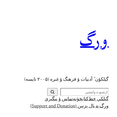
رفتن
به
محتوا
ورگ
گيلکؤن ٚ أدبیات ؤ فرهنگ ؤ غىره (۲۰۰۵ تايسه)
ج
س
گيلکي خط
کتابخؤنه
تماس ؤ پىگيري
ت
ورگ-ه بال بزنين (Support and Donation)
ج
و