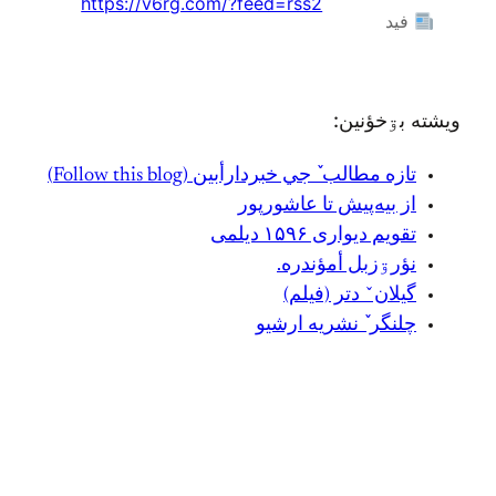
https://v6rg.com/?feed=rss2
فيد
ويشته بۊخؤنين:
تازه مطالب ٚ جي خبردارأبين (Follow this blog)
از بیه‌پیش تا عاشورپور
تقویم دیواری ۱۵۹۶ دیلمی
نؤرۊزبل أمؤندره.
گیلانˇ دتر (فیلم)
چلنگر ٚ نشريه ارشيو