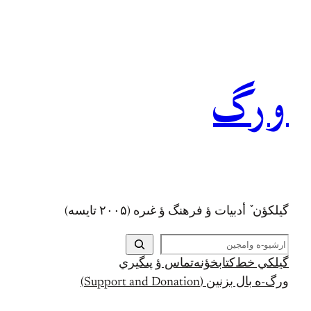
رفتن
به
محتوا
ورگ
گيلکؤن ٚ أدبیات ؤ فرهنگ ؤ غىره (۲۰۰۵ تايسه)
ج
س
گيلکي خط
کتابخؤنه
تماس ؤ پىگيري
ت
ورگ-ه بال بزنين (Support and Donation)
ج
و