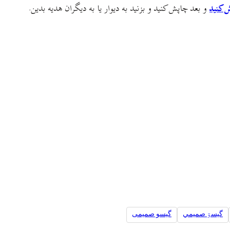
ش کنید
و بعد چاپش کنید و بزنید به دیوار یا به دیگران هدیه بدین.
گيسۊ صميمي
گیسو صمیمی