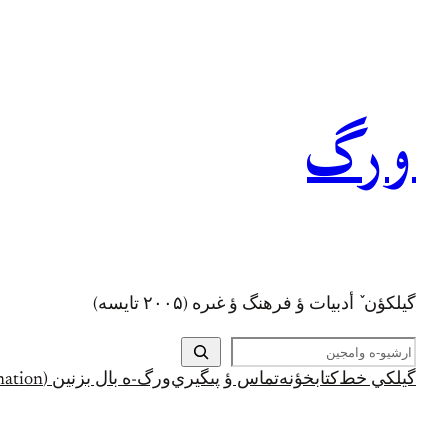
رفتن
به
محتوا
ورگ
گيلکؤن ٚ أدبیات ؤ فرهنگ ؤ غىره (۲۰۰۵ تايسه)
ج
س
گيلکي خط
کتابخؤنه
تماس ؤ پىگيري
ورگ-ه بال بزنين (Support and Donation)
ت
ج
و