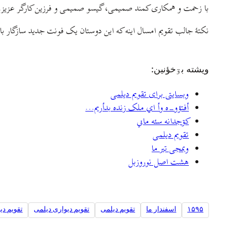
با زحمت و همکاری کمند صمیمی، گیسو صمیمی و فرزین کارگر عزیز، تق
نکتهٔ جالب تقویم امسال اینه که این دوستان یک فونت جدید سازگار 
ويشته بۊخؤنين:
وبسایتی برای تقویم دیلمی
أفتؤو-ه وأ اي ملک زنده بدأريم…
کۊجدانه سئه ماىي
تقویم دیلمی
وبمجی تیر ما
هشت اصل نوروزبل
۱۵۹۵
اسفندار ما
تقویم دیلمی
تقویم دیواری دیلمی
تقویم دی