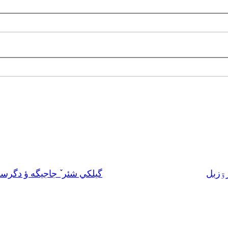
گيلکي شئر ٚ جاجيگه ؤ دگرس