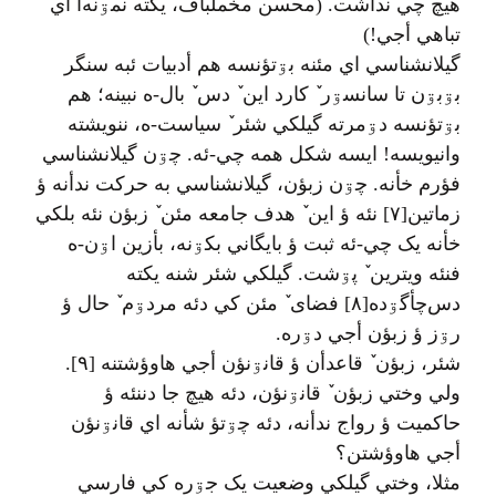
هيچ چي ندأشت. (محسن مخملباف، یکته نمۊنه‌أ اي
تباهي أجي!)
گيلانشناسي اي مئنه بۊتؤنسه هم أدبيات ئبه سنگر
بۊبۊن تا سانسۊر ٚ کارد اين ٚ دس ٚ بال-ه نبينه؛ هم
بۊتؤنسه دۊمرته گيلکي شئر ٚ سياست-ه، ننويشته
وانيويسه! ايسه شکل همه چي-ئه. چۊن گيلانشناسي
فؤرم خأنه. چۊن زبؤن، گيلانشناسي به حرکت ندأنه ؤ
زماتين[۷] نئه ؤ اين ٚ هدف جامعه مئن ٚ زبؤن نئه بلکي
خأنه يک چي-ئه ثبت ؤ بايگاني بکۊنه، بأزين اۊن-ه
فنئه ويترين ٚ پۊشت. گيلکي شئر شنه يکته
دس‌چأگۊده[۸] فضای ٚ مئن کي دئه مردۊم ٚ حال ؤ
رۊز ؤ زبؤن أجي دۊره.
شئر، زبؤن ٚ قاعدأن ؤ قانۊنؤن أجي هاوؤشتنه [۹].
ولي وختي زبؤن ٚ قانۊنؤن، دئه هيچ جا دننئه ؤ
حاکميت ؤ رواج ندأنه، دئه چۊتؤ شأنه اي قانۊنؤن
أجي هاوؤشتن؟
مثلا، وختي گيلکي وضعيت يک جۊره کي فارسي