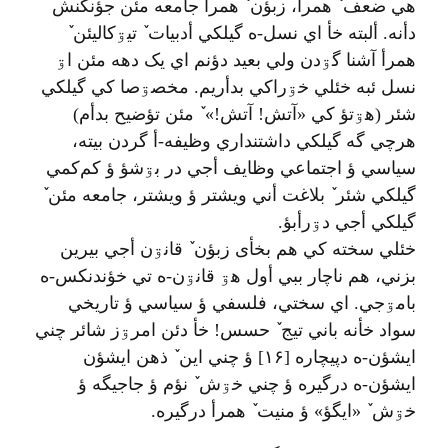
هي ضعف ٚ همرأ، زبؤن ٚ همرأ جامعه مئن جؤنکنش
دأنه. ألبته خأ اي نسل-ه گيلکي أدبيات ٚ تيۊکاليئن ٚ
همرأ آشنا گۊدن ولي بعيد دؤنم اي يک دهه مئن اۊ
نسل ئبه خئلي خۊراکي بدأريم. مخصۊصا کي گيلکي
شئر (هۊتؤ کي «آتش! آتش!» ٚ مئن تؤضيح بدأم)
هرچي گه گيلکي داشتنداري وظيفه-أ گردن بيته،
سياسي ؤ اجتماعي وظايف أجي در بۊشؤ ؤ کم‌کمي
گيلکي شئر ٚ بلاغت أني ويشتر ؤ ويشتر، جامعه مئن ٚ
گيلکي أجي دۊرأبؤ.
خئلي سخته کي هم بخأی زبؤن ٚ قانۊن أجي بيرين
بزني، هم ناچار ببي أول هۊ قانۊن-ه تي خؤندنکس-ه
بامۊجي. اي سختي، فلسفي ؤ سياسي ؤ تاريخي
سواد خأنه باني تيج ٚ حسس! خأ دئن امرۊز شائر چني
ايشؤن-ه دپيچاره [۱۶] ؤ چني اين ٚ ذهن ايشؤن
ايشؤن-ه درگيره ؤ چني خۊش ٚ نؤم ؤ جاجيگه ؤ
خۊش ٚ «ايگؤ» ؤ منيت ٚ همرأ درگيره.