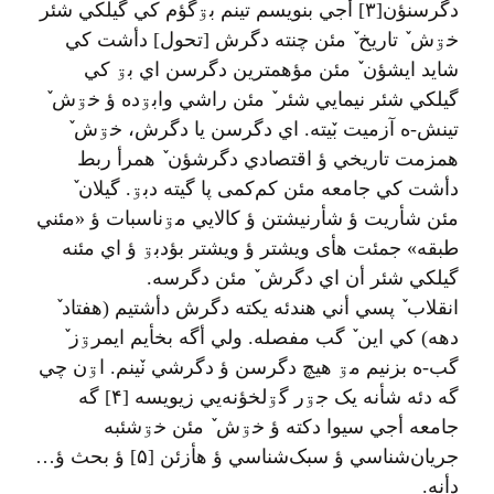
دگرسنؤن[۳] أجي بنويسم تينم بۊگؤم کي گيلکي شئر
خۊش ٚ تاريخ ٚ مئن چنته دگرش [تحول] دأشت کي
شايد ايشؤن ٚ مئن مؤهمترين دگرسن اي بۊ کي
گيلکي شئر نيمايي شئر ٚ مئن راشي وابۊده ؤ خۊش ٚ
تينش-ه آزميت بٚيته. اي دگرسن یا دگرش، خۊش ٚ
همزمت تاريخي ؤ اقتصادي دگرشؤن ٚ همرأ ربط
دأشت کي جامعه مئن کم‌کمی پا گیته دبۊ. گيلان ٚ
مئن شأریت ؤ شأرنيشتن ؤ کالايي مۊناسبات ؤ «مئني
طبقه» جمئت هأی ويشتر ؤ ويشتر بؤدبۊ ؤ اي مئنه
گيلکي شئر أن اي دگرش ٚ مئن دگرسه.
انقلاب ٚ پسي أني هندئه يکته دگرش دأشتيم (هفتاد ٚ
دهه) کي اين ٚ گب مفصله. ولي أگه بخأيم ايمرۊز ٚ
گب-ه بزنيم مۊ هيچ دگرسن ؤ دگرشي نٚينم. اۊن چي
گه دئه شأنه يک جۊر گۊلخؤنه‌يي زيويسه [۴] گه
جامعه أجي سيوا دکته ؤ خۊش ٚ مئن خۊشئبه
جريان‌شناسي ؤ سبک‌شناسي ؤ هأزئن [۵] ؤ بحث ؤ…
دأنه.