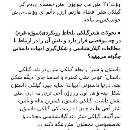
وؤت[۱] ٚ مئن مي جوابؤن ٚ مئن حقسأی بۊدم کي
گيلکي شئر ٚ فضا-ا هأزنم. ارزۊ دأنم اي وؤت، خۊش ٚ
خؤندنکس-ه بيأجه.
● تحولات شعرگیلکی بلحاظِ رویکردی(سوژه-فرم)
در چه موقعیتی قرار دارد و نقش آن را در ارتباط با
مطالعات گیلان‌شناسی و شکل‌گیری ادبیات داستانی
چگونه می‌بینید؟
داستؤن ؤ شئر ٚ رابطه گيلکي مئن پۊر نئه. گيلکي
داستان ٚ عؤمر خئلي کمتره ؤ اساسا جای ٚ ديگه شکل
بيته. دۊنيا داستؤني أدبيات ٚ سايه جير، گيلکي داستؤن
شکل بيته ؤ هۊ أول رۊزؤن أجي ترجۊمه اۊن ٚ مئن
نقش دأشت. گيلکي داستؤن کمترين ماله ؤ تأثيره
شئر أجي هأيته چۊن اۊ زمت کي گيلکي داستؤن
سرأگيته، گيلکي شئر دئه گيلانشناسي مجلات ؤ
تخصصؤصي محفلؤن ٚ مئن تنگه دکته بۊ.