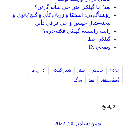
نقد ٚ جا گيلکي مئن چي شأنه گۊتن؟
رؤشنأگۊدن: اشپتکا ؤ زربانۊکأی ؤ گنجˇبانؤی ؤ
پيچئه-شآل چيسن ؤ چي فرقي دأنن!
راسه راسسه گیلکي فکته-دره؟
گيلکي خط
وبمجي IX
۱۵۹۶
خاندش
شئر
شعر گیلکی
کۊرچ ما
گیلکی شئر
نقد
ورگ
2 پاسخ
بهمن
دسامبر 20, 2022