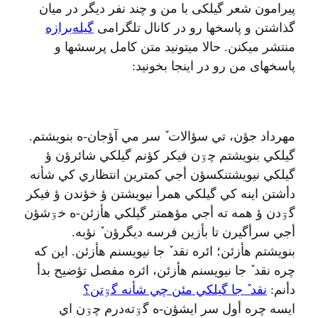
پیرامون شعر گیلکی با من و چند نفر دیگر در میان
گذاشتن و پاسخها رو در کانال تلگرامی
گیله‌برازه
منتشر میکنن. حالا میتونید متن کامل پرسشها و
پاسخهای من رو در اینجا بخونید:
مهرداد جؤن، تي سؤالات ٚ سر مي آؤجان-ه بنويشتم.
گيلکي بنويشتم چۊن فيکر کؤنم گيلکي شائرؤن ؤ
گيلکي نيويشتنکسؤن أجي کمترين انتظاري کي شأنه
دأشتن اينه کي گيلکي همرأ نيويشتن ؤ خؤندن ؤ فيکر
گۊدن ؤ همه ته أجي مؤهمتر گيلکي هأزئن-ه خۊشؤن
أجي سرأگيرن تا بأزين فرسه ديگرؤن ٚ نؤبه.
بنويشتم هأزئن؛ ائره نقد ٚ جا نيويسنم هأزئن. اين که
چره نقد ٚ جا نيويسنم هأزئن، ائره مفصل تؤضيح بدأ
دأنم:
نقد ٚ جا گيلکي مئن چي شأنه گۊتن؟
ايسه چره أول سر ايشؤن-ه گۊته‌درم چۊن اي