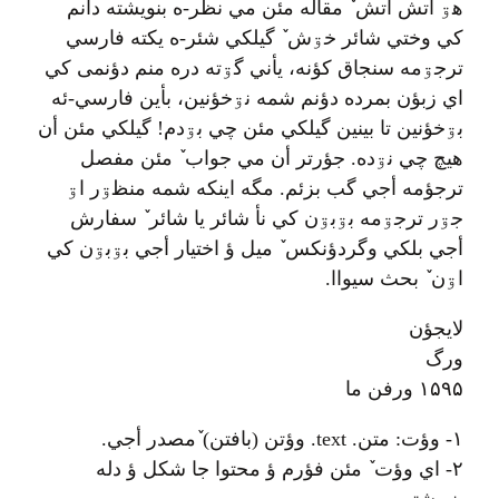
هۊ آتش آتش ٚ مقاله مئن مي نظر-ه بنویشته دأنم
کي وختي شائر خۊش ٚ گيلکي شئر-ه یکته فارسي
ترجۊمه سنجاق کؤنه، یأني گۊته دره منم دؤنمی کي
اي زبؤن بمرده دؤنم شمه نۊخؤنین، بأین فارسي-ئه
بۊخؤنین تا بینین گیلکي مئن چي بۊدم! گيلکي مئن أن
هیچ چي نۊده. جؤرتر أن مي جواب ٚ مئن مفصل
ترجؤمه أجي گب بزئم. مگه اينکه شمه منظۊر اۊ
جۊر ترجۊمه بۊبۊن کي نأ شائر يا شائر ٚ سفارش
أجي بلکي وگردؤنکس ٚ ميل ؤ اختيار أجي بۊبۊن کي
اۊن ٚ بحث سيواا.
لايجؤن
ورگ
۱۵۹۵ ورفن ما
۱- وؤت: متن. text. وؤتن (بافتن) ٚمصدر أجي.
۲- اي وؤت ٚ مئن فؤرم ؤ محتوا جا شکل ؤ دله