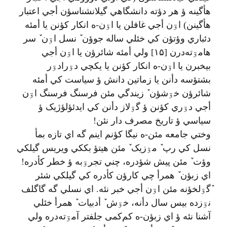
هأگينه ؤ هر دؤته دانشگاهي گيلانشناسؤن أجي اعتبار
هأگینن) اۊن أجي غافلن يا اۊن-ه انکار کؤنن يا أمئه
دئباري وؤتؤن کي خئلي ساله جوؤن ٚ نسل اۊن ٚ سر
هامۊته‌درن [۱۵] ولي أمئه شائرؤن يا اۊن أجي
بيخبرن يا اۊن-ه انکار کؤنن يا يکچي دۊرادۊر
بشتؤسه دأنن يا زماتين دانش ؤ سياست کي أمئه
شائرؤن خۊشؤن ٚ زيندگي مئن فرسنگ فرسنگ اۊن
أجي دۊري کؤنن ؤ گۊلاز دأنن کي ايدئؤلؤژيک ؤ
سياسي ؤ تاريخ مصرف دار نئن!
وختي جامعه مئن-ه نيگا کؤنم اينم گه اي تازه بمأ
نسل کي رپ ٚ مۊزيک ٚ مئن هيتؤ بککي ويريس گيلکي
وؤت ٚ مئن پيش شؤدره، چني تجرۊبه ؤ خطر کأدره!
اي زبؤن ٚ همرأ چي کارؤن کأدره کي گيلکي شئر
ٚگۊلخؤنه مئن اۊن أجي خبر نئه. اي نسلي گه گاگلف
نۊزده بيس سال دأنه، خۊش ٚ أدبيات ٚ همرأ خئلي
آشنا نئه ؤ اي زبؤن-ه کم‌کمی جلفتر آمۊته‌دره ولي