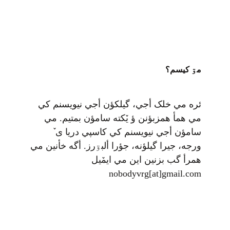
مۊ کيسم؟
ئره مي خلک أجي، گيلکؤن أجي نيويسنم کي
مي همأ همزبؤنن ؤ يٚکته سامؤن بمتيم. مي
سامؤن أجي نيويسنم کي کاسپي دريا ی ٚ
ورجه، جيرا گيلؤنه، جؤرا ألبۊرز. أگه خأنين مي
همرأ گب بزنين اين مي ايمٚیل‌ ‌
nobodyvrg[at]gmail.com