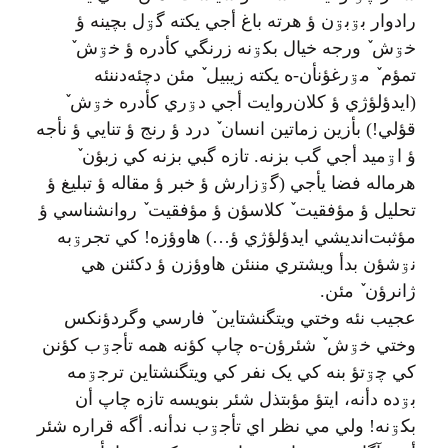
رادوار بۊبۊن ؤ هرته باغ أجي یکته گۊل بچینه ؤ
خۊش‌ ٚ ورجه خیال بکۊنه زرنگي کأدره ؤ خۊش ٚ
تمؤم ٚ مۊرغؤنأن-ه یکته زیبیل ٚ مئن دچئه‌دننئه
(ایدؤلؤژي ؤ کلان‌روایت أجي دۊري کأدره خۊش ٚ
قؤلي!) بأزین زماتین انسان ٚ درد ؤ رنج ؤ تنایي ؤ نأجه
ؤ اۊمید أجي گب بزنه. تازه گبي بزنه کي زبؤن ٚ
هرماله فضا يأجي (گۊزارش ؤ خبر ؤ مقاله ؤ تبلیغ ؤ
تحلیل ؤ مؤفقیت ٚ کلاسؤن ؤ مؤفقیت ٚ روانشناسي ؤ
مؤثبت‌اندیشي ایدؤلؤژي ؤ…) هاوؤزه! کي تجرۊبه
نۊشؤن بدأ ويشتري مننئن هاوؤزن ؤ دکئنن هي
ژانرؤن ٚ مئن.
عجیب نئه وختي ویتگنشتاین ٚ فارسي وگردؤنکس
وختي خۊش ٚ شئرؤن-ه چاپ کؤنه همه تأجۊب کؤنن
کي چۊتؤ بنه کي یک نفر کي ویتگنشتاین ترجۊمه
بۊده دأنه، ایتؤ مؤبتذل شئر بنویسه تازه چاپ أن
بکۊنه! ولي مي نظر اي تأجۊب ندأنه. أگه قراره شئر