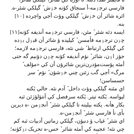
فارسي ترجۊمه-أ سنجاق کؤنه خۊش ٚ گيلکي شئر-ه.
ائره شائر أن خۊش ٚ گيلکي وؤت أجي واچرده [۱۰]
بنه.
ايسه دئه شئر ٚ مئن، فارسي ترجۊمه أنديفه کؤنه[۱۱]
چۊن ترجۊمه فأمسن ٚ کيليده ؤ شائر أن قبۊل بۊده
کي گيلکي ارتباط ٚ شي نئه، فارسي ترجۊمه لازمه؛
جؤز اۊن، شائر ٚ نؤم أنديفه کؤنه چۊن دؤنيم گه حتی
أمئه پؤست‌مؤدرن‌ترين شائرؤن أن کي «مؤلف ٚ
مرگ» أجي گب زئنن چني خۊشؤن ٚ نؤم ٚ سر
حسساسن!
اي مئنه گيلکي وؤت داخل ٚ آدم نئه. خالي يٚکته
ليواسه. يٚکته تيتر. يٚکته سرفصل کي آنتؤلؤژئن ئبه
بکار هأنه. يکته بيليته تا گيلکي شئر ٚ أنجۊمن -ه ديرين
بأی نأ فارسي شئر ٚ أنجۊمن-ه.
اي شئر ٚ غياب ؤ دنبؤن، گيلکي زماتين أدبيات ئبه کم
چي نئه! عجيبه کي أمئه شائر ٚ حس-ه تحريک نۊکؤنه؛