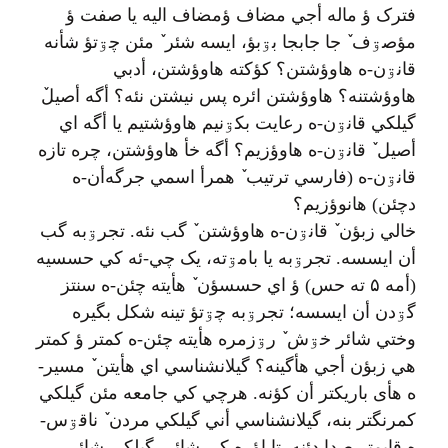
فترک ؤ ماله أجي مضاف ؤمضاف اليه یا صفت ؤ
مؤصۊف ٚ جا جابجا بۊبؤ، ايسه شئر ٚ مئن چۊتؤ شأنه
قانۊن-ه هاوؤشتن؟ کؤکته هاوؤشتن، أدبي
هاوؤشتنه؟ هاوؤشتن ائره پس نيشتن نئه؟ أگه أصيلٚ
گيلکي قانۊن-ه رعايت بکۊنيم هاوؤشتيم یا أگه اي
أصيل ٚ قانۊن-ه هاوؤزيم؟ أگه خأ هاوؤشتن، چره تازه
قانۊن-ه (فارسي ترتيب ٚ همرأ اسمي جرگه‌أن-ه
دچئن) هانوؤزيم؟
خالي زبؤن ٚ قانۊن-ه هاوؤشتن ٚ گب نئه. تجرۊبه گب
أن ايسسه. تجرۊبه یا بامۊته، یک چي-ئه کي حسسيه
(أمه ۵ ته حس) ؤ اي حسسؤن ٚ هأيته چئن-ه سنتز
گۊدن أن ايسسه؛ تجرۊبه چۊتؤ تينه شکل بگيره
وختي شائر خۊش ٚ رۊزمره هأيته چئن-ه کمتر ؤ کمتر
هي زبؤن أجي هأگينه؟ گيلانشناسي اي هأيتن ٚ مسير-
ه هأی باريکتر أن کؤنه. هرچي کي جامعه مئن گيلکي
کمرنگتر بنه، گيلانشناسي أني گيلکي مردن ٚ ناقۊس-
ه قايمتر صدا دئنه. تا اؤره کي شائر، گيلکي شائر،