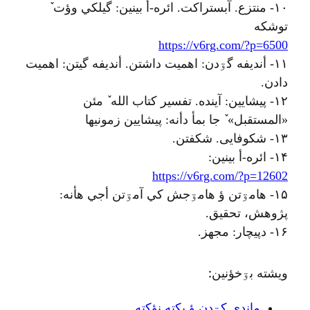
۱۰- منتزع. آبستراکت. ائره-أ بينين: گيلکي وؤت ٚ
توشکه
https://v6rg.com/?p=6500
۱۱- أنديفه گۊدن: اهميت داشتن. أنديفه گيتن: اهميت
دادن.
۱۲- پيشايين: آينده. تفسير کتاب الله ٚ مئن
«المستقبل» ٚ جا بمأ دأنه: پيشايين زمونيها
۱۳- شکوفايی. شکفتن.
۱۴- ائره-أ بينين:
https://v6rg.com/?p=12602
۱۵- هامۊتن ؤ هامۊجش کي آمۊتن أجي هأنه:
پژوهش، تحقيق.
۱۶- دپيچار: مجهز.
ويشته بۊخؤنين:
ماندي کۊدن ؤ یکته نؤکته