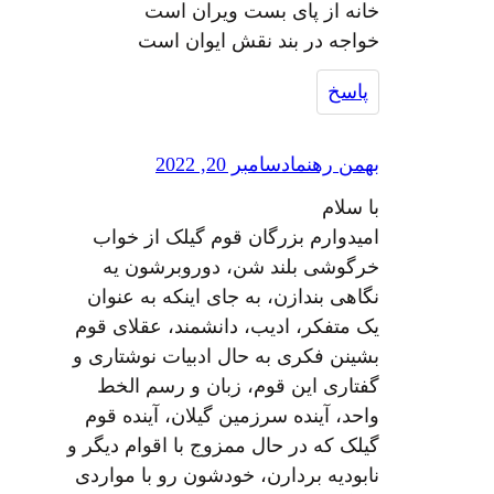
خانه از پای بست ویران است
خواجه در بند نقش ایوان است
پاسخ
بهمن رهنما
دسامبر 20, 2022
با سلام
امیدوارم بزرگان قوم گیلک از خواب
خرگوشی بلند شن، دوروبرشون یه
نگاهی بندازن، به جای اینکه به عنوان
یک متفکر، ادیب، دانشمند، عقلای قوم
بشینن فکری به حال ادبیات نوشتاری و
گفتاری این قوم، زبان و رسم الخط
واحد، آینده سرزمین گیلان، آینده قوم
گیلک که در حال ممزوج با اقوام دیگر و
نابودیه بردارن، خودشون رو با مواردی