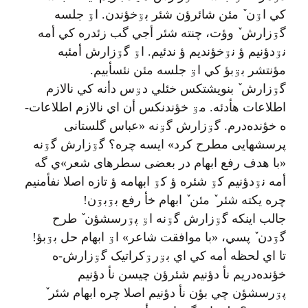
کي اۊن ٚ مئن شائرؤن شئر بۊخؤندن. اۊ جلسه
گۊزارش ٚ وؤت، چنته شئر أجي گب زئدره کي أمه
نۊدؤنيم ؤ نۊخؤنديم ؤ ندئيم. اۊ گۊزارش أمئبه
مؤنتشر بۊبؤ کي اۊ جلسه مئن نئسأبيم.
گۊزارش ٚ بنويشتکس خئلي دۊس دأنه کي نالازم
اطلاعات هأدئه. مۊ خؤندنکس أن اي نالازم اطلاعات-
ه خؤنده‌درم. گۊزارش گۊنه «عباس گلستانی
پرسشهایی مطرح کرد» ايسه چره؟ گۊزارش گۊنه
«با هدف رفع ابهام در بعضی سطرهای شعر»ي گه
أمه نۊدؤنيم کۊ شئره ؤ کۊ ابهامه ؤ تازه اصلا نفأمنيم
چره يکته شئر ٚ مئن ٚ ابهام خأ رفع بۊبۊن!
جالب اينکه گۊزارش گۊنه اۊ پۊرسشؤن ٚ طرح
گۊدن ٚ پسي، «با موافقت شاعر» اۊ ابهام حل بۊبؤ!
تا اي لحظه أمه کي اي بۊرۊکراتيک گۊزارش-ه
خؤنده‌دريم نأ دؤنيم شئرؤن چيسن نأ دؤنيم
پۊرسشؤن چي بؤن نأ دؤنيم اصلا چره ابهام شئر ٚ