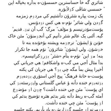
شائري گه خأ حساسترين حسسؤن-ه بدأره بخياله اين
ٚ حسسي شاقٚی کۊلأبؤره.
يک زمت يپاره شئرؤن دأشتيم کي مردۊم زمزمه
گۊدن ولي شائر ٚ نؤم-ه هي کس نۊدؤنس.
پؤست‌مؤدرنيسم ؤ مؤلف ٚ مرگ ٚ گب أن نبۊ. قديم ٚ
گبه. ألنی یک عالم شئر دأنيم کي أنجۊمنؤن ٚ مئن خاک
خؤنن ؤ ايشؤن ٚ ترجۊمه ويشته بؤخؤنده بنه تا
خۊشؤن. ولي ايشؤن ٚ شائرؤن ٚ نؤم همه جا تکرار
بنه! مۊ اين ٚ نؤم-ه بنأم «شئر ٚ بۊرۊکراتيسم».
بدأ مثال أجي مي گب-ه واشکافم؛ هي جرياني کي
أخيرا پيش بمأ مگه چي بۊ؟ هي جريان کي یکته
پؤست-ه خانهٔ فرهنگ ٚ پيج أجي استؤري بۊده‌بۊم
بۊته‌بۊم خنده دأنه ؤ عباس گلستاني واپۊرسئه‌بۊ کي
اي پؤست ٚ مئن چي خنده دأشت؟ چۊن اۊ مؤضۊع
أمئه گب-ه ربط دأنه بئتر بدئم هئره تؤضيح بدئم کي
اۊ پؤست ٚ مئن چي خنده دأشت.
دۊمرته اۊ جلسه گۊزارش-ه ياد بأريم. يکته جلسه