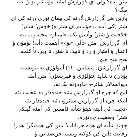
مئن بده؟ ولي اي گۊزارش أمئبه مؤنتشر بۊبؤ. بنه
مگه؟!
بأزين هي گۊزارش گۊنه کي پیمان نوری بۊته کي اي
شئر (کي أمه نۊخؤنديم اي شئر-ه) خۊش ٚ شائر ٚ
خلاقيت ؤ شئر ٚ وأسي يکته «امتياز» محسۊب بنه.
اي گۊزارش ٚ مئن خالي «نؤم» أهميت دأنه؛ نؤمؤن ؤ
اعتبار ؤ امتياز ؤ رد ؤ تأييد. نأ شئر، نأ وير، نأ کلمه،
هيچ هيچ هيچ.
اي گۊزارشؤن پيشايين [۱۲] آنتؤلؤژي به بنويشته
بؤدرن تا شايد آنتؤلؤژي ؤ فهرستؤن ٚ مئن أمئه
ديوانسالار شائر-ه جاودؤنه بکۊنه.
اين که چره اۊ گۊزارش مئبه خنده‌دار بۊ عجيب نئه.
اينکه چره اۊ گۊزارش شائرؤن ئبه خنده‌دار نئه
عجيبه. کي ألبته هيتؤ شأنه فأمسن کي أمئه گيلکي
شئر ٚ وضعيت چۊتؤره.
چۊتؤ شأنه اي همه جريانات ٚ مئن کي همديگر ٚ همرأ
رقابت دأنن کي کؤکته ويشته چن‌صدايي ؤ