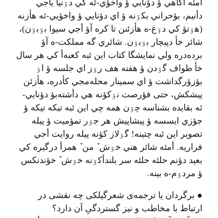
أمئه آگاهي ؤ دؤنایي ؤ واخؤي-ئه کي دۊنیا يأجي
دأنیم، بؤحراني بکۊنه ؤ اي دؤنایي ؤ واخؤیي-ئه هأزنه
(هۊتؤ کي دۊغ-ه هأزئنن تا کره آؤ أجي سیوا بۊبۊن)،
شائر خأ دپیچار بۊبۊن. شائري گه مملکت-ه آؤ
برده‌دره ولي نمایشگا کتاب این ئبه کعبه‌أ کي هر سال
خأ طواف گۊدن ؤ هفته هف رۊز اي جلسه ؤ اۊ
بؤزؤرگداشت ؤ اي سمینار محله‌مجي کأدره، هأزئن
پیشکش، حتی فؤرصت نۊکؤنه هي دأشته‌بؤ دؤنایي-
ئه بقایده بشناسه چۊن همه چي این ئبه تیکه تیکه ؤ
جؤزي ایسسه ؤ پیشاپیش هر جۊر تمؤميت ؤ پیله
تصویر این ئبه چتینه! گۊلاز کؤنه پيله روايت أجي
فراريه. أمئه شائر هني خۊش ٚ من ٚ همرأ درگيره کي
بعيد دؤنم حلئه حلئه سر بلندأکۊنه خۊش ٚ خؤندنکس
ؤ مردۊم-ه بينه.
● برگردان یا ترجمه‌ی شعرگیلکی چه نقشی در
ارتباط با مخاطب و نیز گستردگیِ آن دارد؟