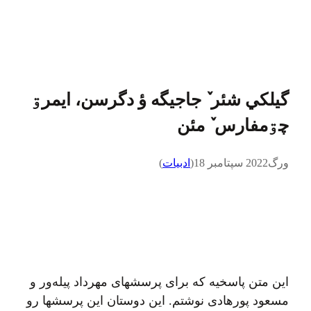
گيلکي شئر ٚ جاجيگه ؤ دگرسن، ايمرۊ
چۊمفارس ٚ مئن
ورگ
2022 سپتامبر 18
(
ادبيات
)
اين متن پاسخیه که برای پرسشهای مهرداد پیله‌ور و
مسعود پورهادی نوشتم. این دوستان این پرسشها رو