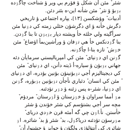
شئر ٚ مئن أن شکل ؤ فؤرم بي وير ؤ شناخت چأگۊده
بۊبؤ ؤ نثر ٚ مئن شأنه اين-ه بئتر دئن.
أدبيات ٚ وؤشکسن [۱۳]، يپاره اجتماعي ؤ تاريخي
دگرش خأنه ؤ اي دگرشؤن خئلي زمته کي دۊنيا مئن
سرأگيته ولي حلئه خأ ويشته دپار بۊبۊن تا بنا گۊدن.
بنا گۊدنکس خأ هي تۊفان ؤ ورأشين‌بمأ اؤضاع ٚ مئن
خۊش ٚ تازه بنا-ا چأکۊنه.
گۊنن اي دۊنيای ٚ مئن کي أمپرياليستي سرمايأن دئه
جهاني بۊبؤن ؤ سياره-أ دٚيته دأنن، اي دۊنيای ٚ مئن
کي ديجيتاليزم أجي نۊبؤنينؤن بؤنين بؤدره، اي دۊنيای
ٚ مئن کي انسان ٚ دئباري نأجأن نۊبؤنين بۊبؤره، گۊنن
اي دۊنيا، شئر-ه پس زئنه ؤ دۊر تؤدئنه.
مۊ أمما سراوان ؤ خۊزستان ؤ لۊرستان ٚ مردؤم ٚ
مچه سر أجي بشتؤسم کي شئر خؤندن ؤ شئر
خأستن. نأ.اۊن چي گه أمئه قرن خۊدي دريای ٚ
مۊرسؤن تؤدئنه درياکۊل، بد ٚ شئر ؤ بد ٚ شائره. اۊ
شائري کي آنتؤلؤژي ولگؤن ؤ جوايز ؤ جشنوارأن ٚ