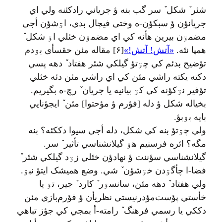
شئر ٚ شکل ٚ سر گب بنه ؤ جرياني رادکئنه ولي اي
جريانؤن ؤ سبکؤن-ه وختي فيچال بدي، اۊشؤن أجي
مضمۊن بيرين هأنه کي اي مضمۊن خئلي اۊ شکل ٚ
همپا نئه.
«آتش! آتش!»
[۶] مقاله مئن حقسأی بۊدم
تؤضيح بدئم کي چۊتؤ گيلکي شئر هفتاد ٚ دهه پسي
دکته يکته راشي مئن کي اي راشي مئن دئه خئلي
تؤفير نۊکؤنه کي کۊ بيانيه يا جريان ٚ رچ-ه بگيريم.
بخياله شکل ؤ دله [فؤرم ؤ مؤحتوا] مئن ٚ ايجؤنايي
بايه بۊبؤ.
ولي چۊتؤ بنه کي شکل، دله أجي سيوا دککئه؟ بنه
مگه؟ ائره فرسنيم هۊ گيلانشناسي تأثير ٚ سر.
گيلانشناسي سؤننت ؤ نهادؤن خئلي زۊد گيلکي شئر ٚ
فضا-ا چأگۊدن خۊشؤن ٚ شي. وضع هميشک ايتؤ نبۊ.
ولي هفتاد ٚ دهه مئن، سانسۊر ٚ کارد ٚ جير، تۊ يا
خأستي پؤست‌مؤدرنيستي نظريأن ؤ فؤرم‌بازي مئن
دککي یا رسمي فرهنگ ٚ رامته-أ بمجي کي جؤز تباهي