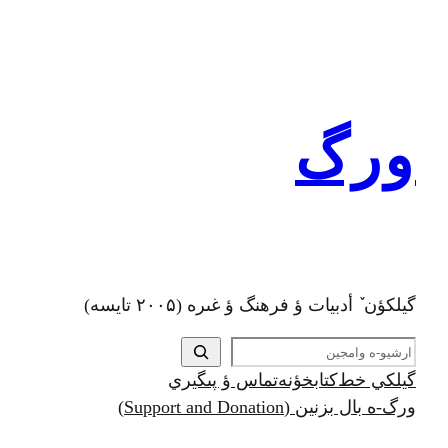
رفتن
به
محتوا
ورگ
گيلکؤن ٚ أدبیات ؤ فرهنگ ؤ غىره (۲۰۰۵ تايسه)
ج
س
گيلکي خط
کتابخؤنه
تماس ؤ پىگيري
ت
ورگ-ه بال بزنين (Support and Donation)
ج
و