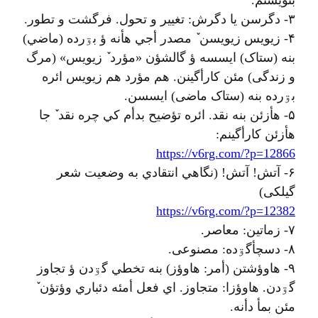
بنويشتم.
۳- دگرسن يا دگرش: تغيير و تحول. فرگشت و تطور.
۴- زيويس زيويسن ٚ مصدر أجي هأنه ؤ بۊرده (ماضي)
بنه (ستاک) ايسسه ؤ گالشؤن «مؤرد ٚ زيويس» (مرگ
و زندگی) مئن کارأگينن. هم مؤرد هم زيويس ائره
بۊرده بنه (ستاک ماضی) ايسسن.
۵- هأزئن بنه نقد. ائره تؤضيح بدأم کي چره نقد ٚ جا
هأزئن کارأگينم:
https://v6rg.com/?p=12866
۶- آتش! آتش! (نگاهي انتقادي به وضعیت شعر
گیلکی)
https://v6rg.com/?p=12382
۷- زماتين: معاصر.
۸- دسچأگۊده: مصنوعی.
۹- هاوؤشتن (أمر: هاوؤز) بنه تخطي گۊدن ؤ تجاوز
گۊدن. هاوؤزا: متجاوز. اي فعل أمئه دئباري وؤتؤن ٚ
مئن بمأ دأنه.