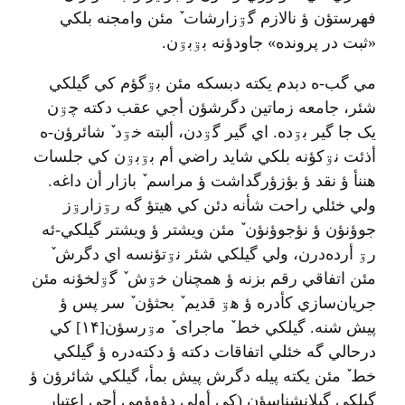
فهرستؤن ؤ نالازم گۊزارشات ٚ مئن وامجنه بلکي
«ثبت در پرونده»‌ جاودؤنه بۊبۊن.
مي گب-ه دبدم يکته دبسکه مئن بۊگؤم کي گيلکي
شئر، جامعه زماتين دگرشؤن أجي عقب دکته چۊن
يک جا گير بۊده. اي گير گۊدن، ألبته خۊد ٚ شائرؤن-ه
أذئت نۊکؤنه بلکي شايد راضي أم بۊبۊن کي جلسات
هننأ ؤ نقد ؤ بؤزؤرگداشت ؤ مراسم ٚ بازار أن داغه.
ولي خئلي راحت شأنه دئن کي هيتؤ گه رۊزارۊز
جوؤنؤن ؤ نؤجوؤنؤن ٚ مئن ويشتر ؤ ويشتر گيلکي-ئه
رۊ أرده‌درن، ولي گيلکي شئر نۊتؤنسه اي دگرش ٚ
مئن اتفاقي رقم بزنه ؤ همچنان خۊش ٚ گۊلخؤنه مئن
جريان‌سازي کأدره ؤ هۊ قديم ٚ بحثؤن ٚ سر پس ؤ
پيش شنه. گيلکي خط ٚ ماجرای ٚ مۊرسؤن[۱۴] کي
درحالي گه خئلي اتفاقات دکته ؤ دکته‌دره ؤ گيلکي
خط ٚ مئن يکته پيله دگرش پيش بمأ، گيلکي شائرؤن ؤ
گيلکي گيلانشناسؤن (کي أولي دؤوؤمي أجي اعتبار