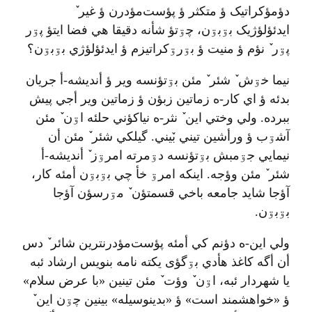
دؤمؤکراتيک ؤ متکثر ؤ پؤست‌مؤدرن ؤ غير ٚ
ايدئؤلؤژيک بۊبۊن، چۊتؤ شأنه دقيقا هي فضا ايتؤ پۊر
پۊر ٚ نؤم ؤ منيت ؤ بۊرۊکراتيزم ؤ ايدئؤلؤژي بۊبۊن؟
نيما خۊش ٚ شئر ٚ مئن بۊتؤنسه وير ؤ أنديشه-أ جريان
بدئه ؤ اي کار-ه زماتين زبؤن ؤ زماتين وير أجي پيش
ببرده. ولي وختي اين ٚ نثر-ه نياکؤني حلئه اۊن ٚ مئن
آشۊب ؤ ورأشين تيني بٚیني. گيلکي شئر ٚ مئن أن
نيمايي جۊمبش بۊتؤنسه دۊمرته امرۊز ٚ أنديشه-أ
شئر ٚ مئن وؤجه. اينکه امرۊ خأ چي بۊبۊن أمئه کار،
آؤجا شايد جامعه باخي قسمتؤن ٚ مۊرسؤن آؤجا
بۊبۊن.
ولي اين-ه دؤنم کي أمئه پؤست‌مؤدرنترين شائر ٚ دس
أن أگه کاغذ هأدي بۊگؤی يکته نامه بنويس ارشاد ئبه
يا شهردار ئبه، اۊن ٚ وؤت ٚ مئن تينين «با عرض سلام»
ؤ «خواهشمند است» ؤ «بدينوسيله» بينين چۊن اين ٚ