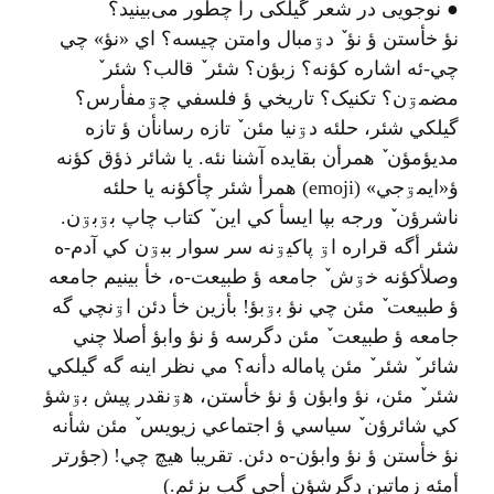
● نوجویی در شعر گیلکی را چطور می‌بینید؟
نؤ خأستن ؤ نؤ ٚ دۊمبال وامتن چيسه؟ اي «نؤ» چي
چي-ئه اشاره کؤنه؟ زبؤن؟ شئر ٚ قالب؟ شئر ٚ
مضمۊن؟ تکنیک؟ تاريخي ؤ فلسفي چۊمفأرس؟
گيلکي شئر، حلئه دۊنیا مئن ٚ تازه رسانأن ؤ تازه
مديؤمؤن ٚ همرأن بقایده آشنا نئه. یا شائر ذؤق کؤنه
ؤ«ایمۊجي» (emoji) همرأ شئر چأکؤنه یا حلئه
ناشرؤن ٚ ورجه بپا ایسأ کي این ٚ کتاب چاپ بۊبۊن.
شئر أگه قراره اۊ پاکیۊنه سر سوار ببۊن کي آدم-ه
وصلأکؤنه خۊش ٚ جامعه ؤ طبیعت-ه، خأ بینیم جامعه
ؤ طبیعت ٚ مئن چي نؤ بۊبؤ! بأزین خأ دئن اۊنچي گه
جامعه ؤ طبیعت ٚ مئن دگرسه ؤ نؤ وابؤ أصلا چني
شائر ٚ شئر ٚ مئن پاماله دأنه؟ مي نظر اینه گه گيلکي
شئر ٚ مئن، نؤ وابؤن ؤ نؤ خأستن، هۊنقدر پیش بۊشؤ
کي شائرؤن ٚ سیاسي ؤ اجتماعي زیویس ٚ مئن شأنه
نؤ خأستن ؤ نؤ وابؤن-ه دئن. تقریبا هیچ چي! (جؤرتر
أمئه زماتين دگرشؤن أجي گب بزئم.)