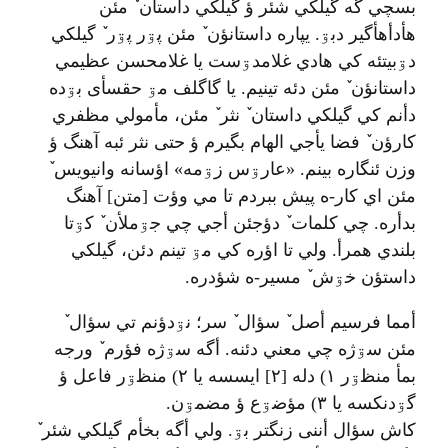
بسچي گه گيلکي شئر ؤ گيلکي داستان ٚ مئن
هأدأهأگير دبۊ. يپاره داستانؤن ٚ مئن پۊر پۊر ٚ گيلکي
دۊبيتئه کي هادي غلامدۊست يا غلامحسن عظيمي
داستانؤن ٚ مئن دئه تينيم. يا گاگلف مۊ حقسأی بۊده
دأنم کي گيلکي داستان ٚ نثر ٚ مئن، مأمولي مظفري
کارؤن ٚ فضا يأجي الهام بگيرم ؤ حتی نثر ئبه آهنگ ؤ
وزن ئنگاره بينم. «عارۊس زۊمه» اؤسانه وانيويس ٚ
مئن اي کار-ه پيش ببردم تا مي وؤت [متن] آهنگ
بدأره. چي کلمات ٚ دؤجئن أجي چي جۊملأن ٚ کۊتا
بلندي همرأ. ولي تا اؤره کي مۊ تينم دئن، گيلکي
داستؤن خۊش ٚ مسير-ه شؤدره.
أمما فرسيم أصل ٚ سؤال ٚ سر؛ نۊدؤنم تي سؤال ٚ
مئن سۊژه چي معني دئنه. أگه سۊژه فؤرم ٚ ورجه
بمأ منظۊر ۱) دله [۲] ايسسه یا ۲) منظۊر فاعل ؤ
گۊدنکسه یا ۳) مؤضۊع ؤ مضمۊن.
کاش سؤال أننی زنگتر بۊ. ولي أگه بخأم گيلکي شئر ٚ