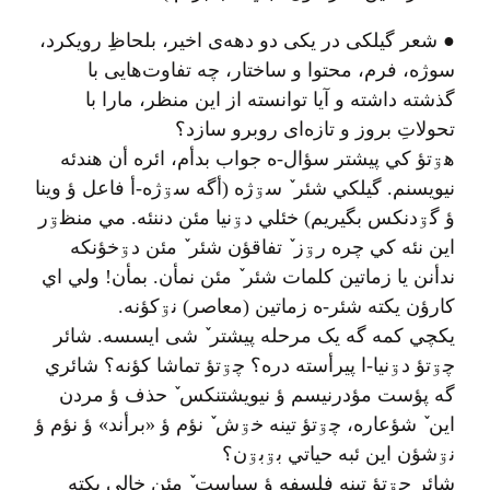
● شعر گیلکی در یکی دو دهه‌ی اخیر، بلحاظِ رویکرد،
سوژه، فرم، محتوا و ساختار، چه تفاوت‌هایی با
گذشته داشته و آیا توانسته از این منظر، مارا با
تحولاتِ بروز و تازه‌ای روبرو سازد؟
هۊتؤ کي پیشتر سؤال-ه جواب بدأم، ائره أن هندئه
نیویسنم. گيلکي شئر ٚ سۊژه (أگه سۊژه-أ فاعل ؤ وینا
ؤ گۊدنکس بگیریم) خئلي دۊنیا مئن دننئه. مي منظۊر
این نئه کي چره رۊز ٚ تفاقؤن شئر ٚ مئن دۊخؤنکه
ندأنن یا زماتین کلمات شئر ٚ مئن نمأن. بمأن! ولي اي
کارؤن یکته شئر-ه زماتین (معاصر) نۊکؤنه.
یکچي کمه گه یک مرحله پیشتر ٚ شی ایسسه. شائر
چۊتؤ دۊنیا-ا پیرأسته دره؟ چۊتؤ تماشا کؤنه؟ شائري
گه پؤست مؤدرنیسم ؤ نیویشتنکس‌ ٚ حذف ؤ مردن
این ٚ شؤعاره، چۊتؤ تینه خۊش ٚ نؤم ؤ «برأند» ؤ نؤم ؤ
نۊشؤن این ئبه حیاتي بۊبۊن؟
شائر چۊتؤ تینه فلسفه ؤ سیاست ٚ مئن خالي یکته