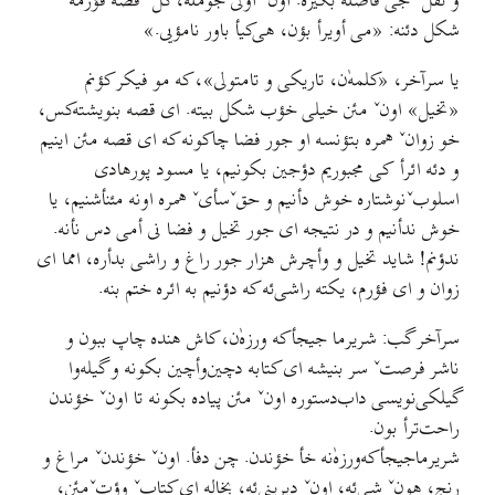
و نقلˇ جی فاصله بگیره. اونˇ اوّلی جومله، کلّˇ قصه فؤرمه
شکل دئنه: «می أویرأ بؤن، هی‌کیأ باور نامؤیی.»
یا سرآخر، «کلمه‌ٰن، تاریکی و تامتولی»، که مو فیکر کؤنم
«تخیل» اونˇ مئن خیلی خؤب شکل بیته. ای قصه بنویشته‌کس،
خو زوانˇ همره بتؤنسه او جور فضا چاکونه که ای قصه مئن اینیم
و دئه ائرأ کی مجبوریم دؤجین بکونیم، یا مسود پورهادی
اسلوبˇنوشتاره خوش دأنیم و حقˇسأیˇ همره اونه مئنأشنیم، یا
خوش ندأنیم و در نتیجه ای جور تخیل و فضا نی أمی دس نأنه.
ندؤنم! شاید تخیل و وأچرش هزار جور راغ و راشی بدأره، امما ای
زوان و ای فؤرم، یکته راشی‌ئه که دؤنیم به ائره ختم بنه.
سرآخر گب: شریرما جیجأکه ورزه‌ٰن، کاش هنده چاپ ببون و
ناشر فرصتˇ سر بنیشه ای کتابه دچین‌وأچین بکونه و گیله‌وا
گیلکی‌نویسی داب‌دستوره اونˇ مئن پیاده بکونه تا اونˇ خؤندن
راحت‌ترأ بون.
شریرماجیجأکه‌ورزه‌ٰنه خأ خؤندن. چن دفأ. اونˇ خؤندنˇ مراغ و
رنج، هونˇ شی‌ئه، اونˇ دیرینی‌ئه، بخاله ای کتابˇ وؤتˇمئن،