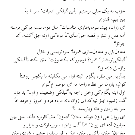
خؤب به یک جایی برسئیم. بأین گیلکی ادبیاتˇ سر تا پهٰ
بپیرأییم، فندریم.
ای زوان، پیشاسرمایه‌داری مناسباتˇ مئن دوماسسه بو کی برسئه
أمه دس و شئر و قصه حق‌ˇسأی کأ دره کی اونه جؤرأکشه. أمما
چوتؤ؟
معادل‌یابی و معادل‌سازی همره؟ سره‌نویسی و خالی
گیلکی‌نویشتنˇ همره؟ اوجور که یکته وؤتˇ مئن یکته ناگیلکی
واژه نی دننه بی؟
بدأرین می نظره بگؤم. البته اول می تکلیفه با یکچی روشنأ
کونم، بازون می نظره راجه به ای موضوع گونم.
اول اینه بگؤم کی وختی راجه به گیلکی وضعیت و اونˇ بد بؤن
گب زئنیم، ایتؤ نیه که ای زوان دئه مرده دره و امروز و فرده خأ
سر بنه زمین و دئه وینریسه. نأ!
ای زوان هی الؤن دوتته استانˇ آدمؤنˇ مئن کاربرد دأنه. یعنی چن
میلیون آدم ای زوانˇ همأ گب زئنن، سوپرمارکت و بازار و
مغازه‌نˇ مئن، تاکسی مئن، هئن و فورتن‌ئبه، خشم و شادی مئن.