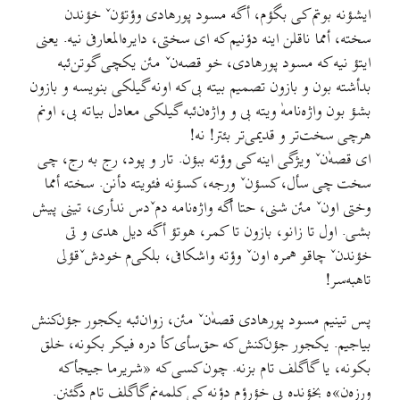
ایشؤنه بوتم کی بگؤم، أگه مسود پورهادی وؤتؤنˇ خؤندن
سخته، أمما ناقلن اینه دؤنیم که ای سختی، دایره‌المعارفی نیه. یعنی
ایتؤ نیه که مسود پورهادی، خو قصه‌نˇ مئن یکچی گوتن‌ئبه
بدأشته بون و بازون تصمیم بیته بی که اونه گیلکی بنویسه و بازون
بشؤ بون واژه‌نامهٰ ویته بی و واژه‌ن‌ئبه گیلکی معادل بیاته بی، اونم
هرچی سخت‌تر و قدیمی‌تر بئتر! نه!
ای قصهٰ‌نˇ ویژگی اینه کی وؤته ببؤن. تار و پود، رج به رج، چی
سخت چی سأل، کسؤنˇ ورجه، کسؤنه فئویته دأنن. سخته أمما
وختی اونˇ مئن شنی، حتا أگه واژه‌نامه دمˇدس ندأری، تینی پیش
بشی. اول تا زانو، بازون تا کمر، هوتؤ أگه دیل هدی و تی
خؤندنˇ چاقو همره اونˇ وؤته واشکافی، بلکی‌م خودشˇقؤلی
تاهبه‌سر!
پس تینیم مسود پورهادی قصه‌ٰنˇ مئن، زوان‌ئبه یکجور جؤن‌کنش
بیاجیم. یکجور جؤن‌کنش که حق‌سأی کأ دره فیکر بکونه، خلق
بکونه، یا گاگلف تام بزنه. چون کسی که «شریرما جیجأکه
ورزه‌ن»ه بخؤنده بی خؤرؤم دؤنه کی کلمه‌نم گاگلف تام دگئنن.