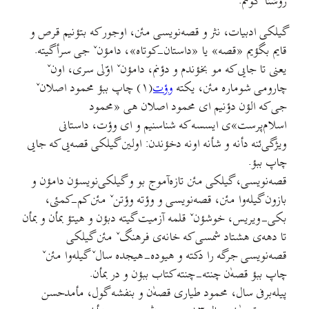
رؤشنأ کونم.
گیلکی ادبیات، نثر و قصه‌نویسی مئن، اوجور که بتؤنیم قرص و
قایم بگؤیم «قصه» یا «داستان-کوتاه»، دامؤنˇ جی سرأگیته.
یعنی تا جایی که مو بخؤندم و دؤنم، دامؤنˇ اوّلی سری، اونˇ
چارومی شوماره مئن، یکته
وؤت
(۱) چاپ ببؤ محمود اصلانˇ
جی که الؤن دؤنیم ای محمود اصلان هی «محمود
اسلام‌پرست»ی ایسسه که شناسنیم و ای وؤت، داستانی
ویژگی‌ئنه دأنه و شأنه اونه دخؤندن: اولین گیلکی قصه‌یی که جایی
چاپ ببؤ.
قصه‌نویسی، گیلکی مئن تازه‌آموج بو و گیلکی‌نویسؤن دامؤن و
بازون گیله‌وا مئن، قصه‌نویسی و وؤته وؤتنˇ مئن کم-کمئی،
بکی-ویریس، خوشؤنˇ قلمه آزمیت گیته دبؤن و هیتؤ بمأن و بمأن
تا دهه‌ی هشتاد شمسی که خانه‌ی فرهنگˇ مئن گیلکی
قصه‌نویسی جرگه را دکته و هیوده-هیجده سالˇ گیله‌وا مئنˇ
چاپ ببؤ قصه‌ٰن چنته-چنته کتاب ببؤن و در بمأن.
پیله‌برفی سال، محمود طیاری قصهٰ‌ن و بنفشه گول، مأمدحسن