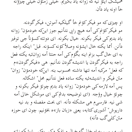
همیشک ایتؤ نیه که زوانه یاد بگیریم. خیلی زمتؤن خیلی چیزؤنه
خأ اونه یاد دأن.
او چیزی که مو فیکر کؤنم خأ گیلکیه آموتن، فیکر گودنه.
مو فیکر کؤنم کی أمه هیچ رایی ندأنیم جوز این‌که خودمؤنˇ زوانه
یاد بدیم کی فیکر بکونه. خیال بکونه. ای دوتته کسؤنأ جی توفیر
دأنن. أمما یکته خال ایشؤنه وصلأکؤنه کسؤنه. قبلˇ اینکه راجه
به ای خال گب بزنم اینه بگؤم کی أمه حتتا أمه زوان‌ئبه یکته فعل
راجه به فیکر گودن یا اندیشه گودن ندأنیم. هی «فیکر گودن»م
که فعلˇ مرکبه أمه تنها داشته محسوب بنه. این‌که خودمؤنˇ زوانˇ
مئن فیکر و اندیشه‌ئبه یکته ساده فعل ندأنیم محلˇ اشکاله.
پس أمه لازمه کی خودمؤنˇ زوانه یاد بدیم چوتؤ فیکر بکونه و
چوتؤ خیال وؤجه. (ای توضیحه بدئم کی ای موشکل خالی أمه
شی نیه. فارسی‌م هی مشکله دأنه. ای بحث مفصله و بد نیه
داریوشˇ آشوری کتابه، یعنی «زبان باز»ه بخؤنیم. چون ای حوزه
مئن کلی گب دأنه)
ایسه برسیم به او خالی گه خیال و تفکره کس‌به‌کس توشکه زئنه.