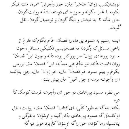
نویشتن‌کس، زوانˇ هنه‌شرˇ مئن، جوز وأچرشˇ همره، مننئه فیکر
بکونه یا تخیل بکونه و جوز با ای دوتته، نشأنه روایت گودن.
خالی شأنه تا ابد نیشتن و نیگا گودن و توصیف گودن. نقل
گودن.
ایسه رسنیم به مسود پورهادی قصه‌ٰن. خأنم بگؤم که فارغ از
باخی مسائل که وگردنه به قصه‌نویسی تکنیکی مسائل، چون
مسود پورهادی زوانˇ سر پور کار بوده دأنه و چون اینˇ قصه‌ٰنˇ
زوان اهمیت دأنه، مو خأنم هی مسألهٰ، اینˇ قصه‌نˇ مئن بررسی
بکونم و بینم مسود خو قصه‌ٰنˇ مئن، خو زوانˇ مئن، چنی بتؤنسه
ای وأچرشه برسه و چنی تخیلˇ مئن پیش بشؤ.
می نظر، مسود پورهادی دو جور ای وأچرشه فرسئنه کومک کأ
دره.
یکته اینه گه به طورˇ کلّی، ای کتابˇ قصه‌ٰنˇ مئن، روایت، بانی
او کلمه‌ٰنی گه مسود پورهادی به‌کار گینه و اوشؤنˇ بالقوگی و
پتانسیله رها کؤنه، جوری گه اوشؤنˇ کاربرد هونی نیه گه