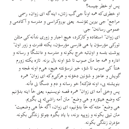
پس او خطر چیسه؟
او خطری که همه اونأ جی گب زئنن، اینه گه ای زوان، رسمی
مراجعˇ جی بیرین بمؤنسه. یعنی بوروکراسی و مدرسه و آکادمی و
عمومی رسانه‌نˇ جی.
ای زوانˇ استفاده و کارکرد، هیچ اجبار و زوری ندأنه کی مثلن
تورکی مؤرسؤن یا هی فارسی مؤرسؤن، یکته قدرت و زور اونˇ
پوشت بئسه و اون‌ئبه خرج بکونه و مدرسه و دانشگا و رسانه و
اداره و همه جا مئن صوب تا شؤ اونه بال بزنه. تازه یکته زورم
هننأ کی صوب تا شؤ، خیر نرسؤنئنه هیچ، هی‌م اونه لهجه و
گویش و عاجز و شؤنین دخؤنه و هرکی‌م که ای زوانˇ همره
بنویشته بی، اونه فترکنه! خو رسانه و دم و دسگا نی دأنه.
پس وختی أمه ای زوانˇ همره قصه نویسنیم، یعنی خأ اینه بدؤنیم
که وضع هیتؤره و هی وضعˇ مئن أمه راشی‌ئه پی بگیریم.
هی وضعˇ مئنه که خأ بدؤنیم، ای زوان، أگه خأ هی وضعیتˇ
مئن تیتی بکونه و زوپپه بزنه، با یاد بگیره چوتؤ زندگی بکونه.
مؤدرن زندگی بکونه.