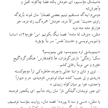
دامیشک دؤنسیم، ای خودش یکته فضا چاکؤنه تخیل و
وأچرش‌ئبه.
دومی‌م اینه گه مستقیم تینیم بعضی قصه‌ٰنˇ مئن نمونه بأریم گه
راوی حدیثˇ نفس کأ دره، خودشˇ همره گب زئه دره، خو
هزارتؤ مئنه مته دره.
مثلن، «ورف نما ماه»ˇ قصهٰ نیگا بکونیم. اینˇ فؤرم(۲)، اساسا
وانیویس‌نویسی و حدیثˇنفسˇ سر بنأ بؤبؤره:
«بینیویشتی تره بینیویسم، چی بینیویسم؟
سکˇ زندگیˇ نازنین گوذران، هأ لافندفارسˇ هنگدر گردˇگیج
خؤرم و می نوبتأ رافایی کشم…
…تویی و تنایی و ایتا عالمی واچرده خاطره کی ترأ دوچوکسته
داریدی و تی جیبˇ کشه میان لونتوس تاودیدی. در و دیوارأ
واجدی، هوا بو میان کؤله زنیدی.»
ای جور نویشتن، گیلکی نثرˇ مئن زیاد ندأنیم. ای یکجور فرصته.
یا مثلن، «سی و سه تا پورد»ˇ قصه مئن، روایت بتؤنسه توصیف