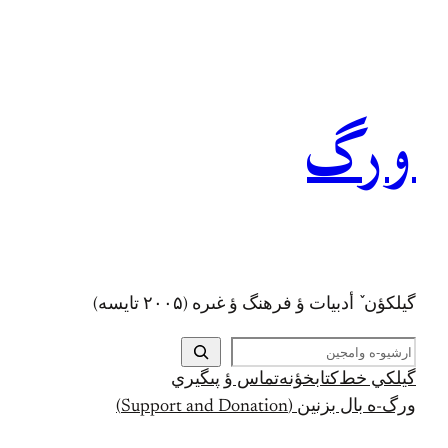
رفتن
به
محتوا
ورگ
گيلکؤن ٚ أدبیات ؤ فرهنگ ؤ غىره (۲۰۰۵ تايسه)
ج
س
گيلکي خط
کتابخؤنه
تماس ؤ پىگيري
ت
ورگ-ه بال بزنين (Support and Donation)
ج
و