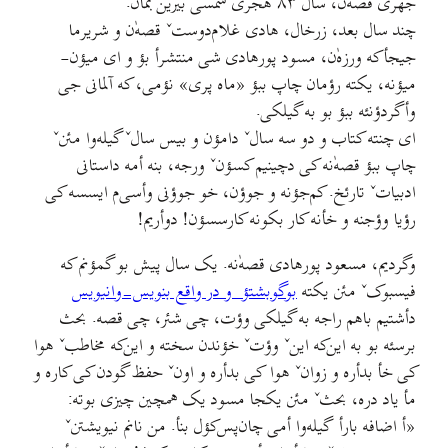
جهری قصهٰ‌ن، سال ۸۳ هجری شمسی بیرین بمأن.
چند سال بعد، زرخال، هادی غلام‌دوستˇ قصه‌ٰن و شریرما
جیجأکه ورزه‌ٰن، مسود پورهادی شی منتشرأ بؤ و ای میؤن-
میؤنه، یکته رؤمان چاپ ببؤ «ماه پری» نؤمی، که آلمانی جی
وأگردؤنئه ببؤ بو به گیلکی.
ای چنته کتاب و دو سه سالˇ دامؤن و بیس سالˇ گیله‌وا مئنˇ
چاپ ببؤ قصه‌ٰنه کی دچینیم کسؤنˇ ورجه، بنه أمه داستانی
ادبیاتˇ تارئخ. کم‌جؤنه و جوؤن، خو جوؤنی وأسی‌م ایسسه کی
رؤیا وؤجنه و خأنه کار بکونه کارسسؤن! دوأریم!
وگردیم، مسعود پورهادی قصه‌ٰنه. یک سال پیش بو گمؤنم که
فیسبوکˇ مئن یکته
بوگوبشتؤ و در واقع بنویس-وانیویس
دأشتیم باهم راجه به گیلکی وؤت، چی شئر، چی قصه. بحث
برسئه بو به این‌که اینˇ وؤتˇ خؤندن سخته و این‌که مخاطبˇ هوا
کی خأ بدأره و زوانˇ هوا کی بدأره و اونˇ حفظ گودن کی کاره و
مأ یاد دره، بحثˇ مئن یکجا مسود یک همچین چیزی بوته:
«أ اضافه بارأ گیله‌وا أمی چان‌پس‌کؤل بنأ. من نانم نیویشتنˇ