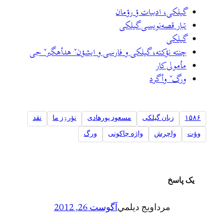
گیلکی، ادبیات ؤ رؤمان
تبار قصه‌نویسی گیلکی
گیلکی
چنته نؤکته، گیلکی و فارسی و ایشؤنˇ هدأهگیرˇ جی
مأمولی کار
ورگˇ وأگرد
۱۵۸۶
زبان گیلکی
مسعود پورهادی
نؤرۊز ما
نقد
وؤت
واچرش
واژه چاکونی
ورگ
یک پاسخ
مرداويج ديلمي
آگوست 26, 2012