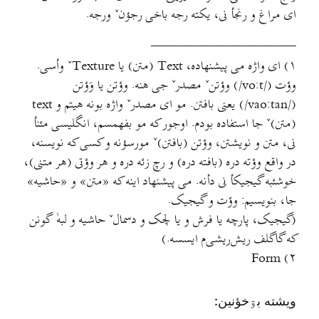
ای مراغ و رنجأ نی، یکته رجه باخی رجؤنˇ ورجه.
————————–
۱) ای واژه می پیشنهاده، Text (متن) یا Textureˇ وأسی.
وؤت (/vo:t/) وؤتنˇ مصدرˇ جی هنه. وؤتن یا وَؤتن
(/vao:tan/) یعنی بافتن. مو ای مصدرˇ واژه بونه هیتم و text
(متن)ˇ جا استفاده بودم. اوجور که مو بفهمسم، انگلیسی مئنأ
نی، متن و نویشتن، وؤتن (بافتن)ˇ مورسؤنه و کسی که نویسنه،
در واقع وؤته دره (بافته دره) و رچ زئه دره و هر وؤتی (هر متنی)،
خوشئبه گیجیکأ نی دأنه. می پیشنهاد اینه که «متن» و «حاشیه»
جا، بنویسیم: وؤت و گیجیک.
(گیجیک، پارچه یا فرش و یا لچک و دسمالˇ حاشیه و لبهٰ گونن
که گاگلف ریش‌ریشی‌م ایسسه.)
۲) Form
ويشته بۊخؤنين: