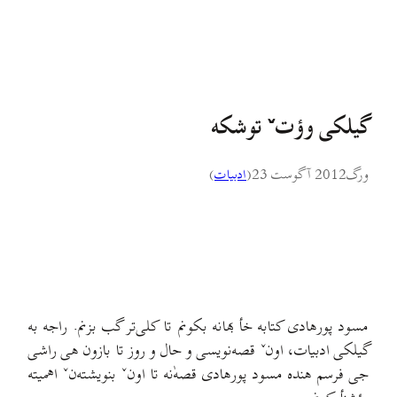
گیلکی وؤتˇ توشکه
ورگ
2012 آگوست 23
(
ادبيات
)
مسود پورهادی کتابه خأ بهانه بکونم تا کلی‌تر گب بزنم. راجه به
گیلکی ادبیات، اونˇ قصه‌نویسی و حال و روز تا بازون هی راشی‌
جی فرسم هنده مسود پورهادی قصه‌ٰنه تا اونˇ بنویشته‌نˇ اهمیته