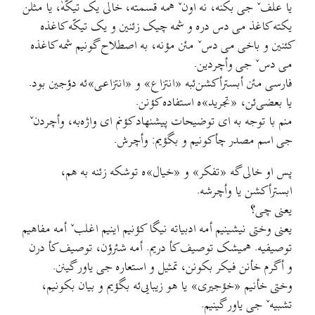
یا علفˇ جی بکنه، نه اونˇ همه قسمته، خالی یک تیکّهٰ، یا مثلن
یکته کاغذ می دس دره و شمه چیک زئنین و یک تیکّه کاغذه
کئنین و باخی می دسˇ مئن مؤنه، به اصطلاح گونیم شمه کاغذه
می دسˇ جی وأچردین.
فارسی مئن أبسترأکشن‌ئبه «انتزاع» و «انتزاعی»ئه دؤجین بود.
یا بعضی‌ئن، «تجرید»ه استفاده کؤنن.
منم با توجه به ای توضیحات پیشنهاد کؤنم ای واژه‌به، وأچردنˇ
جی اسم مصدر چأکونیم و بگؤیم: وأچرش.
پس او خالی گه «تفکر» و «خیال»ه توشکه زئنه به هم،
ابسترأکشن یا وأچرشه.
یعنی چی؟
یعنی وختی نیشینیم أمه ادبیاته نیگا کؤنیم اینیم اغلبˇ أمه مفاهیم
توصیفیه. همیشک توصیف کأ دریم. أمه شئرؤن، توصیف کأ درن
و أگرم خأنن فیکر بکونن، تمثیل و استعاره جی یاور گینن.
وختی خأنیم «خؤجیری» یا هو زیبایی‌ئه بگؤیم و بیان بکونیم،
تشبیهˇ جی یاور گینیم.