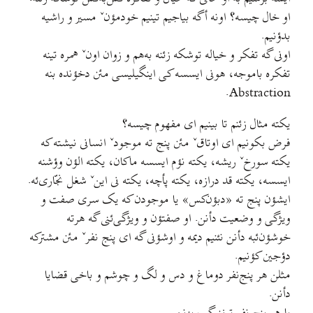
او خال چیسه؟ اونه أگه بیاجیم تینیم خودمؤنˇ مسیر و راشیه
بدؤنیم.
اونی گه تفکر و خیاله توشکه زئنه به‌هم و زوان اونˇ همره تینه
تفکره باموجه، هونی ایسسه کی اینگیلیسی مئن دخؤنده بنه
Abstraction.
یکته مثال زئنم تا بینیم ای مفهوم چیسه؟
فرض بکونیم ای اوتاقˇ مئن پنج ته موجودˇ انسانی نیشته که
یکته سورخˇ ریشه، یکته نؤم ایسسه ماکان، یکته الؤن وؤشنه
ایسسه، یکته قد درازه، یکته پأچه، یکته نی اینˇ شغل نجّاری‌ئه.
ایشؤن پنج ته «دبؤن‌کس» یا موجودن که یک سری صفت و
ویژگی و وضعیت دأنن. او صفتؤن و ویژگی‌ئنی گه هرته
خوشؤن‌ئبه دأنن نئنیم دیمه و اوشؤنی گه ای پنج‌ نفرˇ مئن مشترکه
دؤجین کؤنیم.
مثلن هر پنج‌نفر دوماغ و دس و لگ و چوشم و باخی قضایا
دأنن.