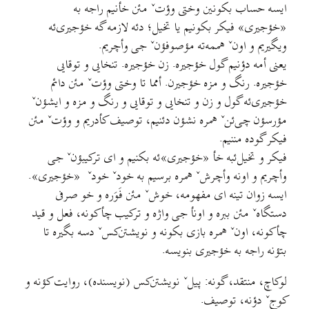
ایسه حساب بکونین وختی وؤتˇ مئن خأنیم راجه به
«خؤجیری» فیکر بکونیم یا تخیل؛ دئه لازمه گه خؤجیری‌ئه
ویگیریم و اونˇ هممه‌ته مؤصوفؤنˇ جی وأچریم.
یعنی أمه دؤنیم گول خؤجیره. زن خؤجیره. تنخایی و توقایی
خؤجیره. رنگ و مزه خؤجیرن. أمما تا وختی وؤتˇ مئن دائم
خؤجیری‌ئه گول و زن و تنخایی و توقایی و رنگ و مزه و ایشؤنˇ
مؤرسؤن چی‌ئنˇ همره نشؤن دئنیم، توصیف کأدریم و وؤتˇ مئن
فیکر گوده مننیم.
فیکر و تخیل‌ئبه خأ «خؤجیری‌»ئه بکنیم و ای ترکیبؤنˇ جی
وأچریم و اونه وأچرشˇ همره برسیم به خودˇ خودˇ «خؤجیری».
ایسه زوان تینه ای مفهومه، خوشˇ مئن فَوَره و خو صرفی
دستگاهˇ مئن ببره و اونأ جی واژه و ترکیب چأکونه، فعل و قید
چأکونه، اونˇ همره بازی بکونه و نویشتن‌کسˇ دسه بگیره تا
بتؤنه راجه به خؤجیری بنویسه.
لوکاچ، منتقد، گونه: پیلˇ نویشتن‌کس (نویسنده)، روایت کؤنه و
کوجˇ دؤنه، توصیف.