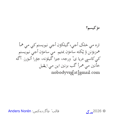
مۊ کيسم؟
ئره مي خلک أجي، گيلکؤن أجي نيويسنم کي مي همأ
همزبؤنن ؤ يٚکته سامؤن بمتيم. مي سامؤن أجي نيويسنم
کي کاسپي دريا ی ٚ ورجه، جيرا گيلؤنه، جؤرا ألبۊرز. أگه
خأنين مي همرأ گب بزنين اين مي ايمٚیل‌ ‌
nobodyvrg[at]gmail.com
© 2026
قالب ٚ چأگۊده‌کس:
Anders Norén
ورگ