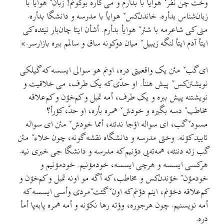
وخت چن نفرˇ هوایأ با بدأرم و می کاره بوکونم! زبانˇ هوایأ با
زبان‌شناس بدأره. خاندن‌کسˇ هوایأ با مدرسه و دانشگا بدأره.
منی کی شاعرمه با شئرˇ هوایأ بدأرم. أشأن ایتا چان‌بار نیئده کی
ایتأ آدم ایتأ لنگه زیبیلˇ میان دوکونه ساق و سالمم ببره بازارسر.»
ای گبˇ مئن یک واقعیتی دره، اونم هو سوالی ایسسه که گیلکی
نویشتن‌کسˇ پیش هننأ. او حدّی که یک طرف، می خلاقیت و
نویشتنه پیش ببره و یک طرف، أمه تمبل و کم‌خؤن و کم‌علاقه
مخاطبˇ دسه بگیره و خودشˇ همره بأره، او حدّ، کؤرأ؟
مسودˇ گب، ای سواله اؤجا ندئنه، أمما خودشˇ مئن ای سواله
تایید کؤنه. وختی مدرسه و دانشگاه نقشه گونه، چون خلاءˇ مئن
گب زئه دننئه، همه‌ته‌یی دؤنیم که مدرسه و دانشگا جی خبری نیه.
هرکسی ایسسه و هرچی ایسسه، خودمؤنیم. خودمؤنیم و
خودمؤنˇ خؤندن‌کس و مخاطب، که أگه مو اونه تمبل و کم‌خؤن و
کم‌علاقه دخؤنم، اینم دؤنم که اونˇ گئتˇمردی وأسی ایسسه که
أمه نویسنیم. چون هرجوره، وؤته رها نکؤنه و أمه همره پابه‌پا أمأ
دره.