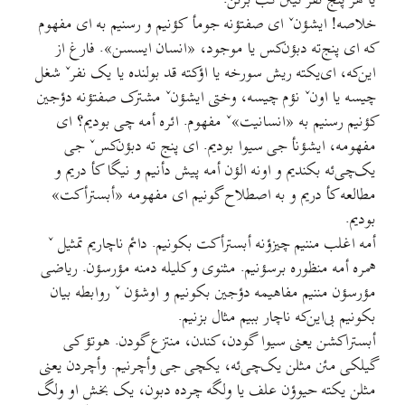
یا هر پنج نفر تینن گب بزنن.
خلاصه! ایشؤنˇ ای صفتؤنه جومأ کؤنیم و رسنیم به ای مفهوم
که ای پنج‌ته دبؤن‌کس یا موجود، «انسان ایسسن». فارغ از
این‌که، ای‌یکته ریش سورخه یا اؤکته قد بولنده یا یک نفرˇ شغل
چیسه یا اونˇ نؤم چیسه، وختی ایشؤنˇ مشترک صفتؤنه دؤجین
کؤنیم رسنیم به «انسانیت»ˇ مفهوم. ائره أمه چی بودیم؟ ای
مفهومه، ایشؤنأ جی سیوا بودیم. ای پنج ته دبؤن‌کسˇ جی
یک‌چی‌ئه بکندیم و اونه الؤن أمه پیش دأنیم و نیگا کأ دریم و
مطالعه کأ دریم و به اصطلاح گونیم ای مفهومه «أبسترأکت»
بودیم.
أمه اغلب مننیم چیزؤنه أبسترأکت بکونیم. دائم ناچاریم تمثیل ˇ
همره أمه منظوره برسؤنیم. مثنوی و کلیله دمنه مؤرسؤن. ریاضی
مؤرسؤن مننیم مفاهیمه دؤجین بکونیم و اوشؤن ˇ روابطه بیان
بکونیم بی‌این‌که ناچار ببیم مثال بزنیم.
أبستراکشن یعنی سیوا گودن، کندن، منتزع گودن. هوتؤ کی
گیلکی مئن مثلن یک‌چی‌ئه، یکچی جی وأچرنیم. وأچردن یعنی
مثلن یکته حیوؤن علف یا ولگه چرده دبون، یک بخش او ولگ