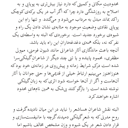
محدودیتِ مکانی و کمیتی که دارد نیاز بیش‌تری به پویایی و به
اصلاح به روزشدگی دارد چرا که اگر آب در یک برکه‌ی کوچک
راکد بماند مبدل به مرداب می‌شود و می‌گندد. و تنها راهِ این
پویایی نقادی وضعیتِ موجود به مثابه‌ی نشان دادنِ یک راه و
شیوه‌ی برخورد جدید است. برخوردی که البته به واسطه‌ی یک
نفر که نه، بلکه همه‌ی دغدغه‌دارانِ این راه باید باشد.
آن‌چه باعثِ ماندگاری آثارِ شاعرانی مانند شیون فومنی، مم‌ولی
مظفری، محمود پاینده و یا تنی چند دیگر از شاعرانِ گیلکی‌سرا
شده است درکِ شرایط زمانه و پیش‌روی در زمانه‌ی خود بود که
هنوزاهنوز می‌بینیم ارتباطِ خیلی از قدیمی‌ها و حتی جوانان با آثار
آن‌هاست و اگر از آن‌ها خواسته شود اثری که به زبانِ گیلکی
نوشته شده است را بازگو کنند بی‌شک به همین نام‌هایِ محدود
اشاره خواهند کرد.
البته نقشِ شاعرانِ هسا‌شعر را نباید در این میان نادیده گرفت و
روحِ مدرنی که به شعرِ گیلکی دمیدند گرچه با مانیفست‌سازی و
قرار دادن شعر در یک شیوه و وزن مشخص مخالف باشیم اما