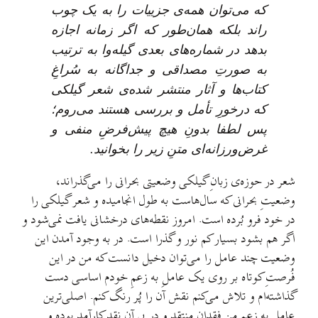
که می‌توان همه‌ی جزییات را به یک چوب
راند بلکه هما‌ن‌طور که اگر زمانه اجازه
بدهد در شماره‌های بعدی گیله‌وا به ترتیب
به صورتِ مصداقی و جداگانه به سُراغِ
کتاب‌ها و آثار منتشر شده‌ی شعر گیلکی
که درخورِ تأمل و بررسی هستند می‌روم؛
پس لطفا بدونِ هیچ پیش‌فرضِ منفی و
غرض‌ورزانه‌ای متنِ زیر را بخوانید.
شعر در حوزه‌ی زبانِ گیلکی وضعیتی بحرانی را می‌گذراند،
وضعیتِ بحرانی که سال‌هاست به طول انجامیده و شعر گیلکی را
در خود فرو بُرده است. امروز نقطه‌‌های درخشانی یافت نمی‌شود و
اگر هم بشود بسیار کم نور و گذرا است. در به وجود آمدن این
وضعیت چند عامل را می‌توان دخیل دانست که من در این
فُرصتِ کوتاه بر روی یک عاملِ به زعمِ خودم اساسی دست
گذاشته‌ام و تلاش می‌کنم نقش آن را پُر رنگ کنم. اصلی‌ترین
عامل به زعم من فقدانِ منتقد و در پی آن نقدِ کار‌آمد بوده و