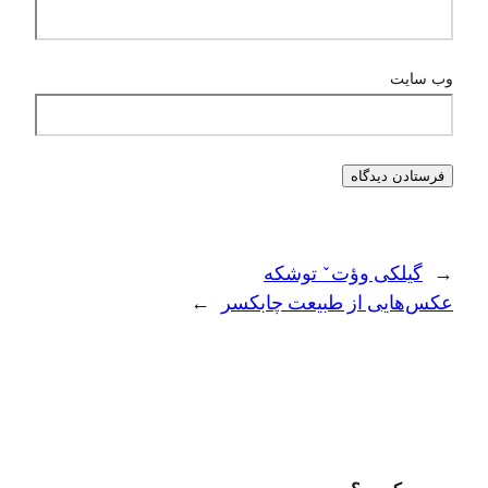
وب‌ سایت
←
گیلکی وؤتˇ توشکه
عکس‌هایی از طبیعت چابکسر
→