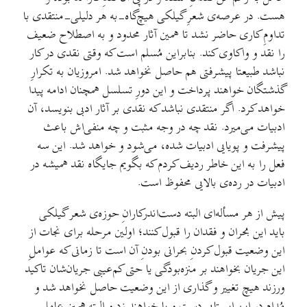
هست. در عرصه‌ی شعرِ گیلکی هیچ‌گاه-به هر دلیلی-منتقدی با
تداومِ کاری حاضر نشد تا همین آثار محدود و به اصطلاح ضعیف
را نقد و واکاوی کند. بنابراین مُسلم است که وقتی نقدی در کار
نباشد طبیعتا پیشرفتی هم حاصل نخواهد شد. امروزیان به تکرارِ
گذشتگان خواهند پرداخت و این دورِ تسلسل همچنان ادامه پیدا
خواهد کرد. اگر منتقدی نباشد که نقدی بر آثار ادبی بنویسد، آن
ادبیات می‌میرد. نقد چه در وجه مثبت و چه منفی‌اش باعث
پیشرفت و پویایی ادبیات شده، می‌شود و خواهد شد. این سه
فعل را به این خاطر ردیف کردم که بگویم جایگاه نقد همیشه در
ادبیات در رده‌ی بالایی محفوظ است.
پیش از هر مسأله‌ای البته دست‌اندرکارانِ حوزه‌ی شعر گیلکی
باید این بُحران و فقدان را قبول کنند؛ اولین مرحله برای نجات از
این وضعیت قبول کردنِ بحرانی بودنِ آن است تا زمانی که عواملِ
این جریان بخواهند بر منزه‌بودگی یا حتی کم‌عیبی جریان‌شان تاکید
ورزند هیچ تغییر و گذاری از این وضعیت حاصل نخواهد شد و
مُدام در این ایستایی دست و پا خواهند زد و البته همین عامل