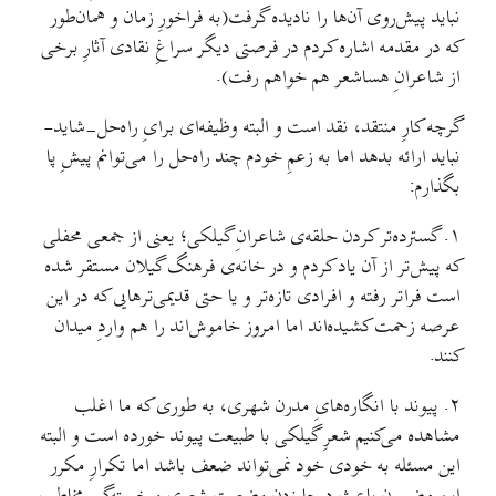
نباید پیش‌روی آن‌ها را نادیده گرفت(به فراخورِ زمان و همان‌طور
که در مقدمه اشاره کردم در فرصتی دیگر سراغِ نقادی آثارِ برخی
از شاعرانِ هساشعر هم خواهم رفت).
گرچه کارِ منتقد، نقد است و البته وظیفه‌ای برایِ راه‌حل-شاید-
نباید ارائه بدهد اما به زعمِ خودم چند راه‌حل را می‌توانم پیشِ پا
بگذارم:
۱. گسترده‌تر کردن حلقه‌ی شاعرانِ گیلکی؛ یعنی از جمعی محفلی
که پیش‌تر از آن یاد کردم و در خانه‌ی فرهنگ گیلان مستقر شده
است فراتر رفته و افرادی تازه‌تر و یا حتی قدیمی‌ترهایی که در این
عرصه زحمت کشیده‌اند اما امروز خاموش‌اند را هم واردِ میدان
کنند.
۲. پیوند با انگاره‌هایِ مدرن شهری، به طوری که ما اغلب
مشاهده می‌کنیم شعرِ گیلکی با طبیعت پیوند خورده است و البته
این مسئله به خودی خود نمی‌تواند ضعف باشد اما تکرارِ مکرر