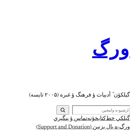
رفتن
به
محتوا
ورگ
گيلکؤن ٚ أدبیات ؤ فرهنگ ؤ غىره (۲۰۰۵ تايسه)
ج
س
گيلکي خط
کتابخؤنه
تماس ؤ پىگيري
ت
ورگ-ه بال بزنين (Support and Donation)
ج
و