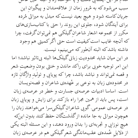
سبب می‌شود که به مُرورِ زمان از علاقه‌مندان و پیگیرانِ این
جریان کاسته شود و هیچ بعید نیست که مبدل به میراثی مُرده
برای آیندگان شود، جلویِ این روند را حتی با کتاب‌سازی‌های
مکرر از مجموعه اشعار شاعرانِ گیلکی هم نمی‌توان گرفت، چرا
که آن‌چه غایب است کیفیت است حتی اگر کمیتی هم وجود
داشته باشد که البته آن‌طور که می‌بینیم، نیست.
در این میان شاید محدودیتِ زبانی گیلک‌ها البته بی‌تاثیر نباشد؛ اما
این امر توجیه خوبی برای راکد ماندن و خنثی بودنِ وضعیتِ شعر
و قصه نمی‌تواند و نباشد باشد، چرا که پویایی و تولیدِ واژگانِ تازه
در محدوده‌ی زبان به نوعی بر عُهده‌ی شاعران و قصه‌نویسان
است. اساسا ادبیات عرصه‌ی جسارت و خطر در عرصه‌ی زبان
است، پس باید از همین مجرا راه باز کند برای زایش و پویایی زبان
در عرصه‌ی عمومی. گویی شاعرانِ گیلکی‌سرا می‌خواهند زبان را
هم‌چون میراثی به جا مانده از گذشت‌گان حفظ کنند بدونِ این‌که
هیچ نوزایی و تجربه‌ای را بدان ورود دهند، و این مسئله البته یکی
از دلایلِ عُمده‌ی عقب‌ماندگی شعرِ گیلکی هم در عرصه‌ی زبان