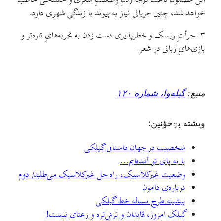
این مضمون باعث درجا زدنِ وضعیتِ شعری و خسته‌گی مخاطب
خواهد شد، چنین جریانی نیاز به پیوند با زندگی شهری دارد.
۳. جرأتِ ریسک و خطرپذیری دست زدن به تجربه‌هایِ تازه‌تر و
بازی‌هایِ زبانی در شعر.
منبع:
گیله‌وا، شماره ۱۲۰
ويشته بۊخؤنين:
شخصیت در جهان داستانی گیلکی
پا به پای تو آمده‌ایم…
وضعیت غیرکلاسیک، راه حل غیرکلاسیک می‌طلبد/ دوم
درباره‌ی دامون
پیشینه طرح مساله خط گیلکی
گیلک امروز، قابدان و ترش‌تره و رعنای نیست!