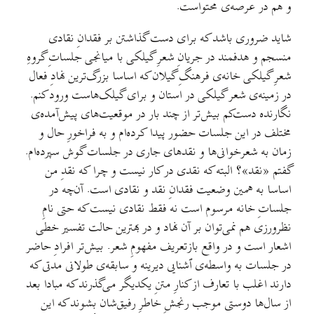
و هم در عرصه‌ی محتواست.
شاید ضروری باشد که برای دست گذاشتن بر فقدانِ نقادی
منسجم و هدفمند در جریانِ شعرِ گیلکی با میانجی جلساتِ گروهِ
شعرِ گیلکی خانه‌ی فرهنگِ گیلان که اساسا بزرگ‌ترین نهادِ فعال
در زمینه‌ی شعر گیلکی در استان و برای گیلک‌هاست ورود کنم.
نگارنده دست‌کم بیش‌تر از چند بار در موقعیت‌های پیش‌آمده‌ی
مختلف در این جلسات حضور پیدا کرده‌ام و به فراخورِ حال و
زمان به شعرخوانی‌ها و نقد‌های جاری در جلسات گوش سپرده‌ام.
گفتم «نقد»؟ البته که نقدی در کار نیست و چرا که نقدِ من
اساسا به همین وضعیت فقدانِ نقد و نقادی است. آن‌چه در
جلساتِ خانه مرسوم است نه فقط نقادی نیست که حتی نامِ
نظرورزی هم نمی‌توان بر آن نهاد و در بهترین حالت تفسیر خطی
اشعار است و در واقع بازتعریف مفهومِ شعر. بیش‌تر افرادِ حاضر
در جلسات به واسطه‌ی ٱشنایی دیرینه و سابقه‌ی طولانی مدتی که
دارند اغلب با تعارف از کنارِ متنِ یکدیگر می‌گذرند که مبادا بعد
از سال‌ها دوستی موجب رنجشِ خاطرِ رفیق‌شان بشوند که این