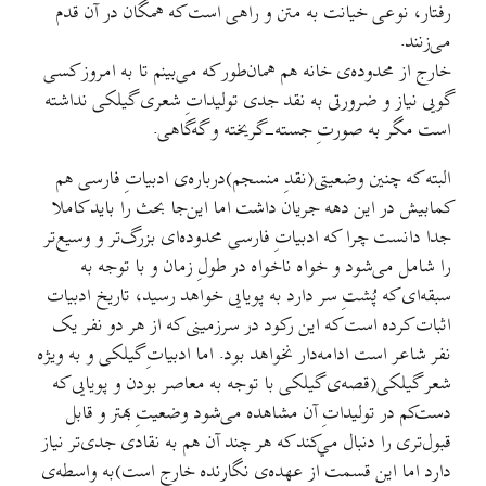
رفتار، نوعی خیانت به متن و راهی است که همگان در آن قدم
می‌زنند.
خارج از محدوده‌ی خانه هم همان‌طور که می‌بینم تا به امروز کسی
گویی نیاز و ضرورتی به نقد جدی تولیداتِ شعری گیلکی نداشته
است مگر به صورتِ جسته-گریخته و گه‌گاهی.
البته که چنین وضعیتی(نقدِ منسجم)درباره‌ی ادبیاتِ فارسی هم
کمابیش در این دهه جریان داشت اما این‌جا بحث را باید کاملا
جدا دانست چرا که ادبیاتِ فارسی محدوده‌ای بزرگ‌تر و وسیع‌تر
را شامل می‌شود و خواه ناخواه در طولِ زمان و با توجه به
سبقه‌ای که پُشتِ سر دارد به پویایی خواهد رسید، تاریخ ادبیات
اثبات کرده است که این رکود در سرزمینی که از هر دو نفر یک
نفر شاعر است ادامه‌دار نخواهد بود. اما ادبیاتِ گیلکی و به ویژه
شعر گیلکی(قصه‌ی گیلکی با توجه به معاصر بودن و پویایی که
دست‌کم در تولیداتِ آن مشاهده می‌شود وضعیتِ بهتر و قابل
قبول‌تری را دنبال مي‌کند که هر چند آن هم به نقادی جدی‌تر نیاز
دارد اما این قسمت از عهده‌ی نگارنده خارج است)به واسطه‌ی