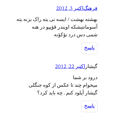
فرهنگ
اکتبر 3, 2012
بهشته بهشت / ایسه نی یته راک بزنه یته
آسومانتیشکه اویندر قؤپپو در هنه
شمی دس درد نؤکؤنه
پاسخ
گیشار
اکتبر 22, 2012
درود بر شما
میخوام چند تا عکس از کوه جنگلی
گیشار آپلود کنم . چه باید کرد؟
پاسخ