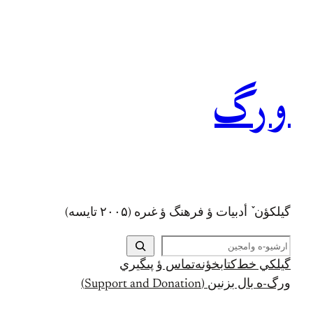
رفتن
به
محتوا
ورگ
گيلکؤن ٚ أدبیات ؤ فرهنگ ؤ غىره (۲۰۰۵ تايسه)
ج
س
گيلکي خط
کتابخؤنه
تماس ؤ پىگيري
ت
ورگ-ه بال بزنين (Support and Donation)
ج
و