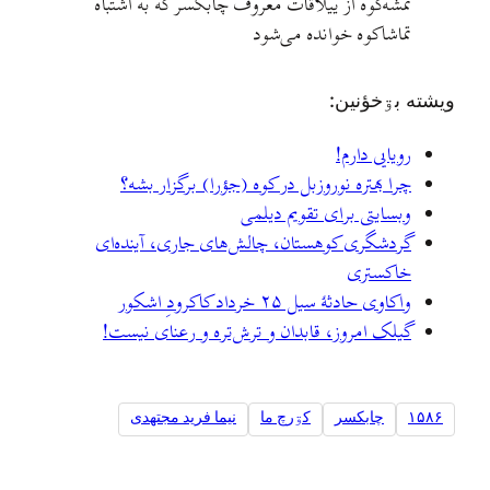
تمشه‌کوه از ییلاقات معروف چابکسر که به اشتباه
تماشاکوه خوانده می‌شود
ويشته بۊخؤنين:
رویایی دارم!
چرا بهتره نوروزبل در کوه (جؤرا) برگزار بشه؟
وبسایتی برای تقویم دیلمی
گردشگری کوهستان، چالش‌های جاری، آینده‌ای
خاکستری
واکاوی حادثهٔ سیل ۲۵ خرداد کاکرودِ اشکور
گیلک امروز، قابدان و ترش‌تره و رعنای نیست!
۱۵۸۶
چابکسر
کۊرچ ما
نیما فرید مجتهدی