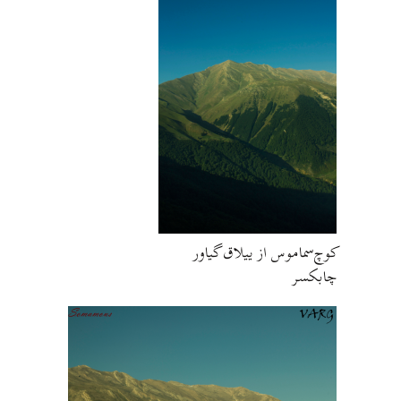
کوچ‌سماموس از ییلاق گیاور
چابکسر