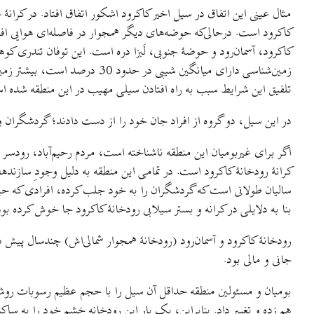
تلفیق این شرایط سبب به راه افتادن سیلی مهیب در این منطقه شده ‌است
در این سیل، دو گروه از افراد جان خود را از دست دادند؛ گردشگران و 
اگر برای غیربومیان این منطقه ناشناخته است، مردم رحیم‌آباد، رودسر 
کرانۀ رودخانهٔ کاکرود است. در تمامی این منطقه به دلیل وجودِ ساز
سالیان طولانی است که گردشگران را به خود جلب کرده، افرادی که حت
بنا به دلایلی در کرانه و بستر سیلابی رودخانهٔ کاکرود جا خوش کرده بود
رودخانهٔ کاکرود و آسمان‌رود (رودخانهٔ همجوار شمالی‌اش) چندسال پ
جانی و مالی بود.
بومیان و مسئولین منطقه حداقل آن سیل را با حجم عظیم رسوبات روشن و 
هم زده و تغییر داد. بنابراین، یک بار این رودخانه خشم خود را به ساک