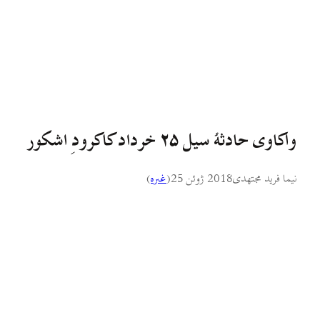
واکاوی حادثهٔ سیل ۲۵ خرداد کاکرودِ اشکور
نیما فرید مجتهدی
2018 ژوئن 25
(
غىره
)