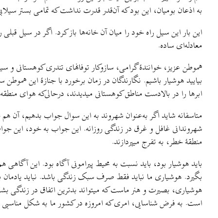
به اذعان بومیان، این بود که آن‌قدر قدرت نداشت که تمامی بستر سیلاب
این بار این سیل را‌ه خود را میان آن خانه‌ها باز کرد. اگر در سیل قب
معادله‌ای ساده.
هموطن عزیز، خوانندهٔ گرامی، سازوکار توفانهای تندری کوهستانی و س
بیایید هوشیار باشیم. نگارندگان در زمان برخورد با جنازهٔ این هموطن سو
ابرها را در بالادست مناطق کوهستانی میدیدند، در‌حالی‌که هوای منطق
متاسفانه شاید اگر به‌عنوان شهروند به این سوال جواب بدهیم، آن هم 
شهروندانی غافل و غرق در زندگی روزانه. این جواب به خود، این جواب 
منطقهٔ خطر، به تفرج میپردازند.
باید هوشیار بود، باید نسبت به محیط پیرامونی آگاه بود. این آگاهی هم
بگیرد. هوشیاری ما نباید فقط صرف سبک زندگی باشد. نباید یادمان برود
هوشیاری، بصیرت و هنر ماست که میتواند بدترین اتفاق در زندگی بشر،
است. به فرض شناسایی، امری‌ که امروزه در کشور ما به شکل مناسبی ص