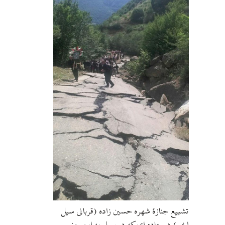
تشییع جنازهٔ شهره حسین زاده (قربانی سیل