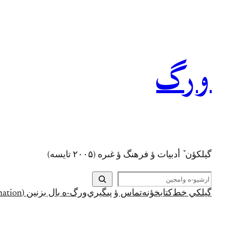
رفتن
به
محتوا
ورگ
گيلکؤن ٚ أدبیات ؤ فرهنگ ؤ غىره (۲۰۰۵ تايسه)
ج
س
گيلکي خط
کتابخؤنه
تماس ؤ پىگيري
ورگ-ه بال بزنين (Support and Donation)
ت
ج
و