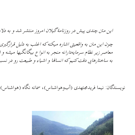
این متن چندی پیش در روزنامهٔ گیلان امروز منتشر شد و به دل
چون این متن به واقعیتی اشاره میکنه که اغلب به دلیل قرارگیر
معاصر زیر نظام سرمایه‌دارانه منجر به انواع بیگانگیها میشه 
به ساختارهایی دقت کنیم که انسانها و اشیاء و طبیعت رو در نسبت
نویسندگان: نیما فریدمجتهدی (آب‌وهواشناس)، سمانه نگاه (هواشناس