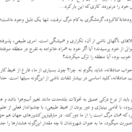
ی خود را درنوردد. کاری که این بار کرد…
لی رودخانهٔ کاکرود، گردشگری به کام مرگ نرفت، تنها یک دلیل وجود داشت؛ آ
یلابهای ناگهانی ناشی از آن، تکراری و همیشگی است. امری طبیعی، پذیرفته
الی از خود پرسیدند؛ آیا اگر خود به همراه خانواده به تفرج در منطقه میرفتند
ه خوب بود، آیا منطقه را ترک میکردند؟
جواب صادقانه، شاید بگویم نه. چرا؟ چون بسیاری از ما، فارغ از محیط کار،
صادقانه، کلید اساسی در بیشتر تلفات ناشی از این‌گونه سیلها است. حداقل 
 باید از نوع درکی عمیق به تحولات بلندمدت مانند تغییر آب‌وهوا باشد و هم
، با تمامی بینیازی و دور بودن از محیط طبیعی، با چشم‌انداز فعلی از علم
 که همان مرگ است را از ما دور کند. در مترقیترین کشورهای جهان هم حتی
ورت میگیرد، ما به عنوان شهروندان تا چه مقدار این‌گونه هشدارها را جد