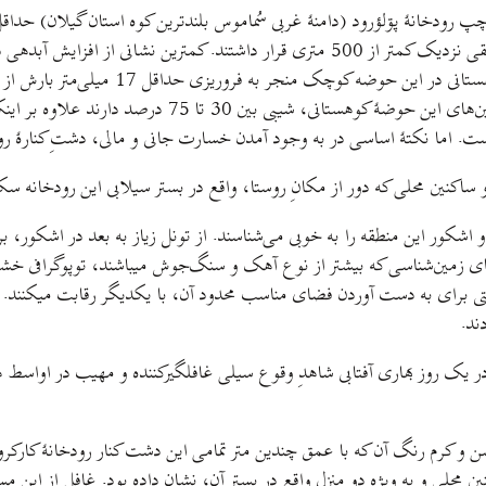
کاکرود است. درحالی‌که حوضه‌های دیگر همجوار در فاصله‌ای هوایی افقی نزدیک کمتر از 500 م
زمین‌شناسی دارای میانگین شیبی در حدود 30 درصد است، 
. اما نکتهٔ اساسی در به ‌وجود آمدن خسارت جانی و مالی، دشتِ کنارهٔ رود
ساکنین محلی که دور از مکانِ روستا، واقع در بستر سیلابی این رودخانه سکن
و اشکور این منطقه را به خوبی می‌شناسند. از تونل زیاز به بعد در اشکور،
ندهای زمین‌شناسی که بیشتر از نوع آهک و سنگ‌جوش میباشند، توپوگرافی خش
ی برای به دست آوردن فضای مناسب محدود آن، با یکدیگر رقابت میکنند. دی
ند.
یش در یک روز بهاری آفتابی شاهدِ وقوع سیلی غافلگیرکننده و مهیب در اوا
کرم رنگ آن که با عمق چندین متر‌ تمامی این دشت کنار رودخانۀ کارکرود را 
نین محلی و به ویژه دو منزل واقع در بستر آن، نشان داده بود. غافل از این 