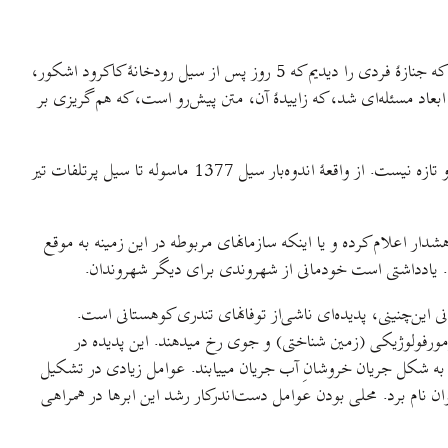
عنوان این یادداشت شاید عجیب و قابل تامل است، اما عمق آن به اندازۀ ابعاد اندوه و تأملی نیست که بر نگارندگان این متن گذشت در لحظه‌ای که جنازۀ فردی را دیدیم که 5 روز پس از سیل رودخانۀ کاکرود اشکور،
وجب تآلم و تفکر در ابعاد مسئله‌ای شد، که زاییدهٔ آن، متن پیش‌رو است، که هم گریزی بر
رخداد سیلهای ناگهانی در حوضه‌های کوهستانی در فصل بهار و تابستان و تلفات آن به گردشگران، نه در استان گیلان و نه در ایران، امر غیرعادی و تازه‌ نیست. از واقعۀ اندوه‌بار سیل 1377 ماسوله تا سیل پرتلفات تیر
دار اعلام کرده و یا اینکه سازمانهای مربوطه در این زمینه به موقع
 یادداشتی است خودمانی از شهروندی برای دیگر شهروندان.
 این‌چنینی، پدیده‌ای ناشی‌از توفانهای تندری کوهستانی است.
ومورفولوژیکی (زمین شناختی) و جوی رخ میدهند. این پدیده در
ه شکل جریان خروشانِ آب جریان مییابند. عوامل زیادی در تشکیل
نام برد. محلی بودن عوامل دست‌اندرکار رشد این ابرها در همراهی