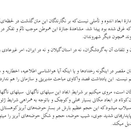
عنی مسافتی حدود 30 کیلومتر بالاتر از جایی که غرق شده بود پیدا شد. مشاهدهٔ جنازهٔ این هموطن م
وند همچون دیگر شهروندان.
ن مقصر در اینگونه رخدادها و یا اینکه آیا هواشناسی اطلاعیه، اخطاریه و هش
نیست. این یادداشت قصد واکاوی مباحث مدیریتی و سازمانی را هم ندارد.
ن است، مروی میکنیم بر شرایطِ ایجاد این سیلهای ناگهانی. سیلهای ناگهانی
کوتاه در ابعاد مکانی بسیار محلی و کوچک و با‌توجه‌ به همراهی شرایط ژئ
اب میشود که این حجم عظیم بارش در بسترِ حوضه‌های آبریز کوهستانی ب
اپایداریهای شدید جوی، شیب حوضه، حجم و شکل حوضه‌های آبریز را میتوان 
یل میکند.