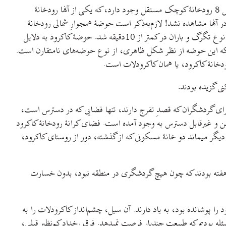
مثال عینی این اتفاق در سیل اخیر کاکرود اشکور اتفاق افتاد. در کرانۀ چپ رودخانهٔ پۊلؤرود (دامنۀ غربی سُماموس بلندترین کوه استان گیلان) حداقل 8 رودخانهٔ کوچک مستقل وجود دارد، که یکی‌ از آنها رودخانۀ
تری قرار داشتند. کمترین نشانی از افزایش آبدهی در آنها مشاهده نشد! لازم‌به‌ذکر است حوضۀ همجوارِ شمالی رودخانهٔ
کاکرود، آسمان‌رود و حوضهٔ جنوبی، لَبزا دره است. این توفان تندری کوهستانی در این حوضه کوچک منجر به فروریزی حداقل 17 میلی‌متر بارش از نوع تگرگ و باران در کمتر از 10دقیقه شد. حوضهٔ کاکرود به دلایل
بیشتر زمین‌های این حوضهٔ کوهستانی، شیبی بین 30 تا 75 درصد دارند علاوه ‌بر اینکه این حوضه از نظر شکل ظاهری، از نوع حوضه‌های نامتقارن است.
خانهٔ کاکرود، یا همان کاکرود‌لات است.
ی گزیده بودند.
 برای گردشگران که قصدِ تفرج دارند، تنها فضایی که در دسترس است،
ن و غیرقابل دسترس به وجود آمده است. فضای کرانۀ رودخانهٔ کاکرود
گر میماند دو خانهٔ مسکونی که از گذشته، دور از روستای کاکرود،
سط هفته بودند که چون هیچ گردشگری در منطقه نبود، بدون خسارت
پوشانده‌ بود، به یاد دارند. آن سیل‌، چشم‌انداز کاکرودلات را به
مسئله بودیم که طبیعت چندبار فرصت نمیدهد. فرق رخداد کم‌نظیر قبلی،