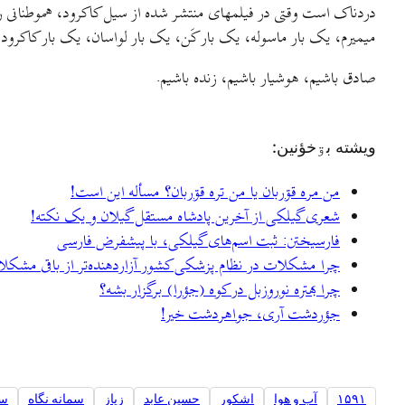
دردناک است وقتی در فیلمهای منتشر شده از سیل کاکرود، هموطنانی را
میمیرم، یک بار ماسوله، یک بار کَن، یک بار لواسان، یک بار کاکرود،
صادق باشیم، هوشیار باشیم، زنده باشیم.
ويشته بۊخؤنين:
من مره قۊربان یا من تره قۊربان؟ مسأله این است!
شعری گیلکی از آخرین پادشاه مستقل گیلان و یک نکته!
فارسیختن: ثبت اسم‌های گیلکی، با پیشفرض فارسی
چرا مشکلات در نظام پزشکی کشور آزاردهنده‌تر از باقی مشکلا
چرا بهتره نوروزبل در کوه (جؤرا) برگزار بشه؟
جؤردشت آری، جواهردشت خیر!
۱۵۹۱
آب و هوا
اشکور
حسین عابد
زیاز
سمانه نگاه
س