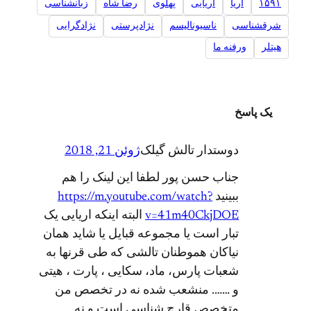
۱۵۹۱
آریا
آریایی
پهلوی
رضا شاه
زبانشناسی
شرقشناسی
ناسیونالیسم
نژادپرستی
نژادگرایی
هیتلر
ورفنه ما
یک پاسخ
دوستدار تالش گیلک
ژوئن 21, 2018
جناب حسن پور لطفا این لینک را هم
ببینید
https://m.youtube.com/watch?
v=41m40CkjDOE
البته اینکه اریایی یک
تبار است یا مجموعه قبایل یا شاید همان
نیاکان هموطنان تالشی که طی قرنها به
شعبات پارس، ماد، سکایی ، پارت ، هیتی
و ……. منشعب شده نه در تخصص من
متخصص قارچ شناسی است و نه