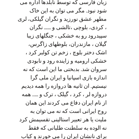
زبان فارسی که توسط نابلدها اداره می
شود نبود. مگر می توان به این خاک
مطهر عشق نورزید و نگران گیلکی، لری
، کردی، بلوچی ،تالشی و …… نگران
سپیدرود رو به خشکی ، جنگلهای زیبا
گیلان ، مازندران، بلوطهای زاگرس،
اشک دختر بلوچ ، زخم تن کولبر کرد ،
خشکی ارومیه و زاینده رود و نابودی
سروان شد. بدبختی ما این است که نه
اندازه بازی اسپانیا و ایران ملی گرا
نیستیم. ان ثانیه ها دروازه را همه دیدیم
دروازه لر ، کرد ، گیلک ، ترک و ….. همه
از نام ایران دفاع می کردند این همان
روح ایرانی است که نه می توان به
ملیت یا هر تعبیر استالینی تقسیمش کرد
نه الوده به سلطنت طلبانی که فقط
برای نانشان ایران را می خورند و کباب