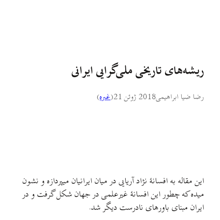
ریشه‌های تاریخی ملی‌گرایی ایرانی
رضا ضیا ابراهیمی
2018 ژوئن 21
(
غىره
)
این مقاله به افسانهٔ نژاد آریایی در میان ایرانیان میپردازه و نشون
میده که چطور این افسانهٔ غیرعلمی در جهان شکل گرفت و در
ایران مبنای باورهای نادرست دیگر شد.