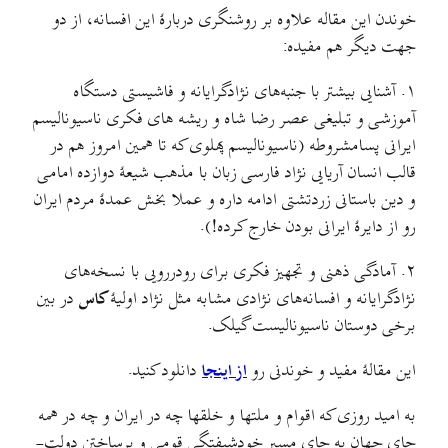
خوندن این مقاله علاوه بر روشنگری دربارهٔ این افسانه، از دو
جهت دیگر هم مفیده:
۱. آشنایی بیشتر با جنبه‌های نژادگرایانه و فاشیستی دستگاه
آموزشی و تبلیغی عصر رضا شاه و ریشه های فکری ناسیونالیسم
ایرانی پسامشروطه (ناسیونالیسم پهلوی که تا همین امروز هم در
قالب انسان آریایی نژاد فارسی زبان با مذهب شیعهٔ دوازده امامی
و دین باستانی زردتشتی ادامه داره و عملا بخش عمدهٔ مردم ایران
رو از دایرهٔ ایرانی بودن خارج کرده!).
۲. آمادگی ذهنی و تجهیز فکری برای رودررویی با نسخه‌های
نژادگرایانه و افسانه‌های نژادی مشابه مثل نژاد اولیهٔ
کاس
در بین
برخی دوستان ناسیونالیست گیلک.
این مقالهٔ مفید و خوندنی رو
از اینجا
دانلود کنید.
به امید روزی که اقوام و ملتها و خلقها چه در ایران و چه در همه
جای جهان به جای مسیر خودشیفتگی قومی و برساختن دولت-