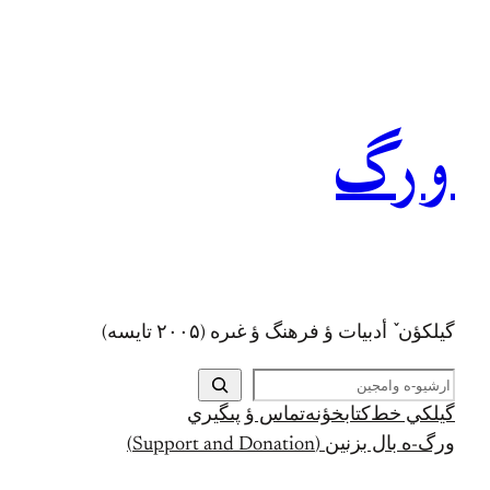
رفتن
به
محتوا
ورگ
گيلکؤن ٚ أدبیات ؤ فرهنگ ؤ غىره (۲۰۰۵ تايسه)
ج
س
گيلکي خط
کتابخؤنه
تماس ؤ پىگيري
ت
ورگ-ه بال بزنين (Support and Donation)
ج
و