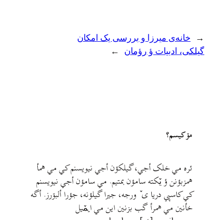
←
خانه‌ی میرزا و بررسی یک امکان
گیلکی، ادبیات ؤ رؤمان
→
مۊ کيسم؟
ئره مي خلک أجي، گيلکؤن أجي نيويسنم کي مي همأ
همزبؤنن ؤ يٚکته سامؤن بمتيم. مي سامؤن أجي نيويسنم
کي کاسپي دريا ی ٚ ورجه، جيرا گيلؤنه، جؤرا ألبۊرز. أگه
خأنين مي همرأ گب بزنين اين مي ايمٚیل‌ ‌