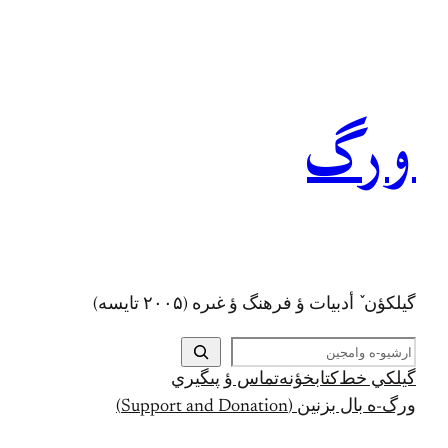
رفتن
به
محتوا
ورگ
گيلکؤن ٚ أدبیات ؤ فرهنگ ؤ غىره (۲۰۰۵ تايسه)
ج
س
گيلکي خط
کتابخؤنه
تماس ؤ پىگيري
ت
ورگ-ه بال بزنين (Support and Donation)
ج
و