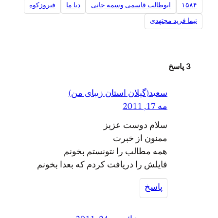
۱۵۸۴
ابوطالب قاسمی وسمه جانی
ديا ما
فیروزکوه
نیما فرید مجتهدی
3 پاسخ
سعید(گیلان استان زیبای من)
مه 17, 2011
سلام دوست عزیز
ممنون از خبرت
همه مطالب را نتونستم بخونم
فایلش را دریافت کردم که بعدا بخونم
پاسخ