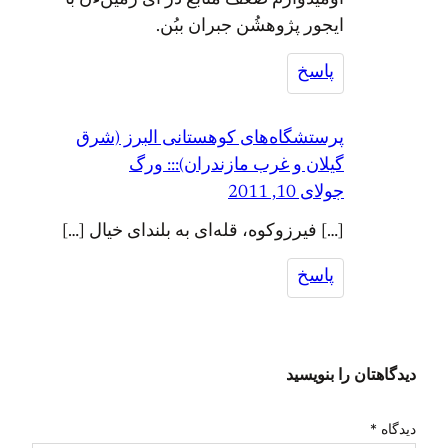
ایجور پژوهشُن جبران ببُن.
پاسخ
پرستشگاه‌های کوهستانی البرز (شرق
گیلان و غرب مازندران)::: ورگ
جولای 10, 2011
[…] فیرزوکوه، قله‌ای به بلندای خیال […]
پاسخ
دیدگاهتان را بنویسید
دیدگاه
*