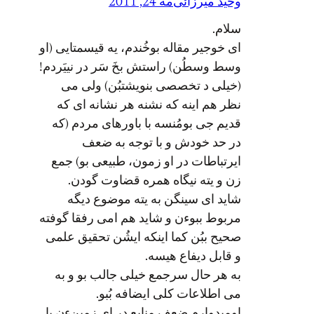
وحید میرزائی
مه 24, 2011
سلام.
ای خوجیر مقاله بوخُندم، یه قیسمتایی (او
وسط وسطُن) راستش بخَ سَر در نییَردم!
(خیلی د تخصصی بنویشتبُن) ولی می
نظر هم اینه که نشنه هر نشانه ای که
قدیم جی بومُنسه با باورهای مردم (که
در حد خودش و با توجه به ضعف
ایرتباطات در او زمون، طبیعی بو) جمع
زن و یته نیگاه همره قضاوت گودن.
شاید ای سینگن به یته موضوع دیگه
مربوط ببوءن و شاید هم امی رفقا گوفته
صحیح ببُن کما اینکه ایشُن تحقیق علمی
و قابل دیفاع هیسه.
به هر حال سرجمع خیلی جالب بو و به
می اطلاعات کلی ایضافه بُبو.
اومیدوارم ضعف منابع در ای زمینءن با