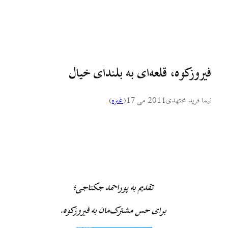
فيروزکوه، قلعه‌ای به بلندای خيال
نیما فرید مجتهدی
2011 می 17
(
غىره
)
تقدیم به پوراحمد جکتاجی؛
برای حس مشترک‌مان به فیروزکوه.