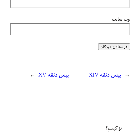
وب‌ سایت
←
بیس دئقه XIV
بیس دئقه XV
→
مۊ کيسم؟