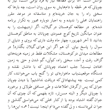
توانش‌ است. اما برای مطالعه نیاز به فرد بومی است، نیاز به
چوپانی که هر لحظه با دام‌هایش به سویی روان است، چه بارها که
سختی راه را به جان خریده‌ایم و متاسفانه در موعد مقرر
راهنمایان محلی را ندیده و به اجبار دوباره مجبور به تکرار برنامه
شده‌ایم. در مطالعه کوهستان در گیلان، اگر اردیبهشت را به
عنوان میانگین تاریخ کوچ عمودی چوپانان به مناطق کوهستانی
بدانید تا آخر شهریور، چهار ماه وقت داری که بروی و دنیایی از
سوال را پاسخ بیابی. آن هم اگر این هوای گیلان بگذارد! در
مطالعات میدانی در کوهستان، مشکلات فقط در زمینه هزینه‌های
گزاف رفت و آمد، سختی راه‌، کم‌آبی، گم شدن و حتی به زمین
افتادن نیست! جلب اعتماد چوپا‌نانی که با داشتن نقشه و
دستگاه موقعیت‌یاب ماهواره‌ای تو را گنج یاب می‌خوانند، کار
کمی نیست. چه پیشنهاداتی که دریافت نداشتیم! یا دیدن چوپان
جوانی که پس از گرفتن اطلاعات و طی مسافتی طولانی و برخورد
با چوپانی دیگر و البته مسن‌تر، تازه بفهمی که آن چیزی که آن
جوان گفته اشتباه بوده یا از کنار محلی که می‌خواستی گذشتی و
جوان نمی‌دانسته، ولی گفته می‌دانم اینجا نیست! همه این‌ها را