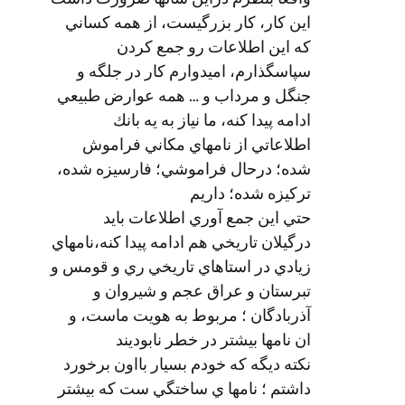
اين كار، كار بزرگيست، از همه كساني
كه اين اطلاعات رو جمع كردن
سپاسگذارم، اميدوارم كار در جلگه و
جنگل و مرداب و … همه عوارض طبيعي
ادامه پيدا كنه، ما نياز به يه بانك
اطلاعاتي از نامهاي مكاني فراموش
شده؛ درحال فراموشي؛ فارسيزه شده،
تركيزه شده؛ داريم
حتي اين جمع آوري اطلاعات بايد
درگيلان تاريخي هم ادامه پيدا كنه،نامهاي
زيادي در استاهاي تاريخي ري و قومس و
تبرستان و عراق عجم و شيروان و
آذربادگان ؛ مربوط به هويت ماست، و
ان نامها بيشتر در خطر نابوديند
نكته ديگه كه خودم بسيار بااون برخورد
داشتم ؛ نامها ي ساختگي ست كه بيشتر