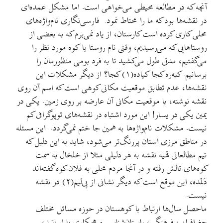
آنچه که در مطالعه محیطی می‌خواهی است. اما مشکل عمده‌ای
در نقشه‌ها بود که ما را محتاط نمود. فارسی‌نگاری نام‌واژه‌های
محلی کاری کرده است کارستان، از یاد نمی‌برم که به بعضی از
روستاهایی که می‌رسیدیم، وقتی نام روستا یا کوه مورد نظر را
می‌گفتیم، مدتی طول می‌کشید تا به فرد بومی منظورمان را
برسانیم. کیه‌ره کجا کیاده(۱) کجا؟ از دیگر مشکلات این
نقشه‌ها، عدم تطابق موقعیت مکانی کوهی است که اسم آن روی
نقشه نوشته، با موقعیت مکانی آن عارضه بر روی زمین. یکی در
یمین یکی در یسار! این مورد اشتباه در نقشه‌های توپوگرافی کم
نیست. مشکلات نا‌م‌واژه‌ها به همین جا ختم نمی‌‌گردد. این مسئله
در مناطق مرزی استان پررنگ‌تر می‌شود، شاید به این دلیل که
تیم مطالعاتی تهیه نقشه به هر دلیلی مثلا از خلخال به سمت
کوه‌های تالش رفته و در آنجا مردم محلی به فلان کوه گفته‌اند
دَلمَده، این موقع است که دیگر نشانی از پی‌لیم(۲) در نقشه
نیست.
ماحصل سال‌ها ارتباط با کوهستان در حوزه مسائل مختلف
جغرافیایی، فرهنگی، باستان‌شناسی و همکاری با اساتید،