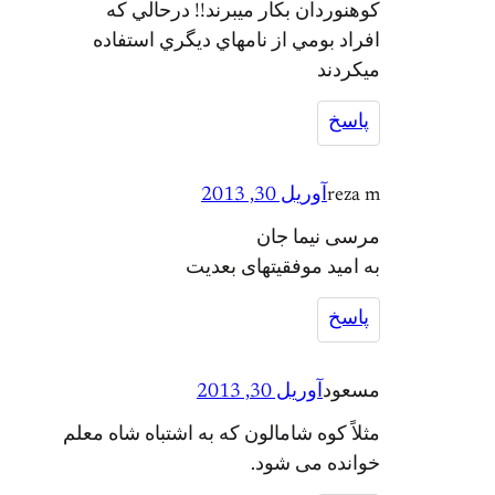
كوهنوردان بكار ميبرند!! درحالي كه
افراد بومي از نامهاي ديگري استفاده
ميكردند
پاسخ
reza m
آوریل 30, 2013
مرسی نیما جان
به امید موفقیتهای بعدیت
پاسخ
مسعود
آوریل 30, 2013
مثلاً کوه شامالون که به اشتباه شاه معلم
خوانده می شود.