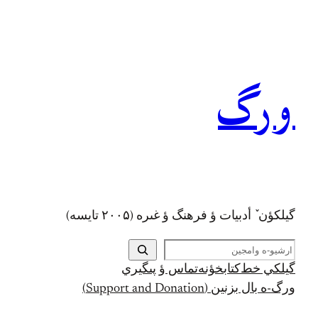
رفتن
به
محتوا
ورگ
گيلکؤن ٚ أدبیات ؤ فرهنگ ؤ غىره (۲۰۰۵ تايسه)
ج
س
گيلکي خط
کتابخؤنه
تماس ؤ پىگيري
ت
ورگ-ه بال بزنين (Support and Donation)
ج
و