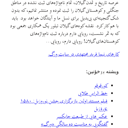
عرصه تاریخ و تمدن گیلان، تمام نام‌واژه‌های ثبت نشده در مناطق
جنگلی و کوهستانی گیلان را ثبت نموده و منتشر نمائیم، که بدون
شک گنجینه‌ای بی‌بدیل برای نسل ما و آیندگان خواهد بود. باید
با هم کار کرد. نقشه کوه‌های گیلان تبلور یک همکاری جمعی بود
که به ثمر نشست، رویایی دارم درباره ثبت نام‌واژه‌های
کوهستان‌های گیلان! رویایی دارم، رویایی…
کارهای نیما فرید مجتهدی در سایت ورگ.
ويشته بۊخؤنين:
کورقوقو
خط الراس طلایی
فیلم مستند اولین بازبرگزاری جشن نوروزبل: ۱۵۸۰
نؤرۊزبل
عکس‌هایی از طبیعت چابکسر
گفتگویی به مناسبت ده سالگی «ورگ»