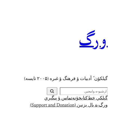
رفتن
به
محتوا
ورگ
گيلکؤن ٚ أدبیات ؤ فرهنگ ؤ غىره (۲۰۰۵ تايسه)
ج
س
گيلکي خط
کتابخؤنه
تماس ؤ پىگيري
ت
ورگ-ه بال بزنين (Support and Donation)
ج
و