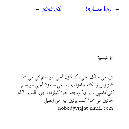
←
رویایی دارم!
کورقوقو
→
مۊ کيسم؟
ئره مي خلک أجي، گيلکؤن أجي نيويسنم کي مي همأ
همزبؤنن ؤ يٚکته سامؤن بمتيم. مي سامؤن أجي نيويسنم
کي کاسپي دريا ی ٚ ورجه، جيرا گيلؤنه، جؤرا ألبۊرز. أگه
خأنين مي همرأ گب بزنين اين مي ايمٚیل‌ ‌
nobodyvrg[at]gmail.com