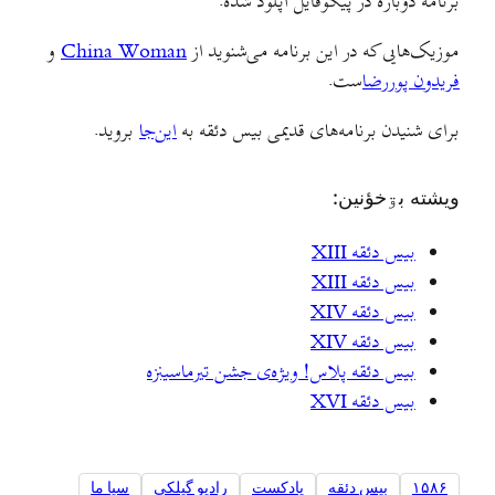
برنامه دوباره در پیکوفایل آپلود شده.
موزیک‌هایی که در این برنامه می‌شنوید از
China Woman
و
فریدون پوررضا
ست.
برای شنیدن برنامه‌های قدیمی بیس دئقه به
این‌جا
بروید.
ويشته بۊخؤنين:
بیس دئقه XIII
بیس دئقه XIII
بیس دئقه XIV
بیس دئقه XIV
بیس دئقه پلاس! ویژه‌ی جشن تیرماسینزه
بیس دئقه XVI
۱۵۸۶
بیس دئقه
پادکست
رادیو گیلکی
سيا ما