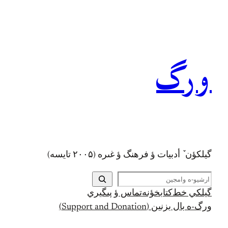
رفتن
به
محتوا
ورگ
گيلکؤن ٚ أدبیات ؤ فرهنگ ؤ غىره (۲۰۰۵ تايسه)
ج
س
گيلکي خط
کتابخؤنه
تماس ؤ پىگيري
ت
ورگ-ه بال بزنين (Support and Donation)
ج
و