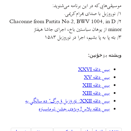
موسیقی‌هایی که در این برنامه می‌شنوید:
۱/ نوروزبل با صدای بهرام کریمی.
۲/ Chaconne from Partita No.2, BWV 1004, in D
minor از یوهان سباستین باخ، اجرای جاشا هیفتز
۳/ بئه پا به پا بشیم، اجرا در نوروزبل ۱۵۸۳
ويشته بۊخؤنين:
بیس دئقه XXVI
بیس دئقه XV
بیس دئقه XIII
بیس دئقه XIII
بيس دئقه XXII: نؤرۊزبل ؤ ورگˇ ده سالگي به
بیس دئقه پلاس! ویژه‌ی جشن تیرماسینزه