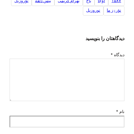
۱۵۸۷
اؤجا
باخ
بهرام کریمی
بیس دئقه
نؤروزبل
نؤرۊز ما
نوروزبل
دیدگاهتان را بنویسید
دیدگاه
*
نام
*