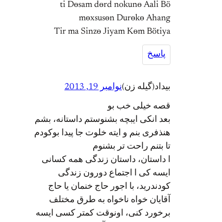
ti Dөsam dөrd nokunө Aali Bö
mөxsusөn Durөkө Ahang
Tir ma Sinzө Jiyam Kөm Bötiya
پاسخ
بیداد(گیله زن)
نوامبر 19, 2013
قصه خیلی خب بو
بعد انکی ایبچه بشنوستم داستانه، بشم
هنذفری بنم و ایته خلوت جا پیدا بوکودم
تا بتنم راحت تر بشنوم
ا داستان، داستان زندگی همه کسانی
ایسه کی ا اجتماع دورون زندگی
کودندرید، با اجور حاج خنمان یا حاج
آقایان خواه ناخواه به طرق مختلف
برخورد کنی، اونوقت کمتر کسی ایسه