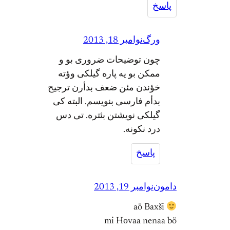
پاسخ
ورگ
نوامبر 18, 2013
چون توضیحات ضروری بو و
ممکن بو یه پاره گیلکی وؤته
خؤندن مئن ضعف بدأرن ترجیح
بدأم فارسی بنویسم. البته کی
گیلکی نویشتن بئتره. تی دس
درد نکونه.
پاسخ
دامون
نوامبر 19, 2013
aö Baxši
mi Hөvaa nenaa bö