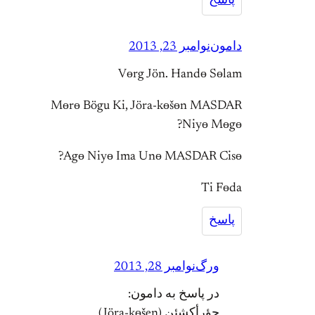
پاسخ
دامون
نوامبر 23, 2013
Vөrg Jön. Handө Sөlam
Mөrө Bögu Ki, Jöra-kөšөn MASDAR
Niyө Mөgө?
Agө Niyө Ima Unө MASDAR Cisө?
Ti Fөda
پاسخ
ورگ
نوامبر 28, 2013
در پاسخ به دامون:
جؤرأکشئن (Jöra-kөšen)