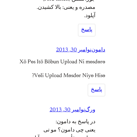
مصدره و یعنی: بالا کشیدن.
آپلود.
پاسخ
دامون
نوامبر 30, 2013
Xö Pөs Itö Böbun Upload Ni mөsdөrө
Vөli Upload Mөsdөr Niyө Hisө?
پاسخ
ورگ
نوامبر 30, 2013
در پاسخ به دامون:
یعنی چی دامون؟ مو تی