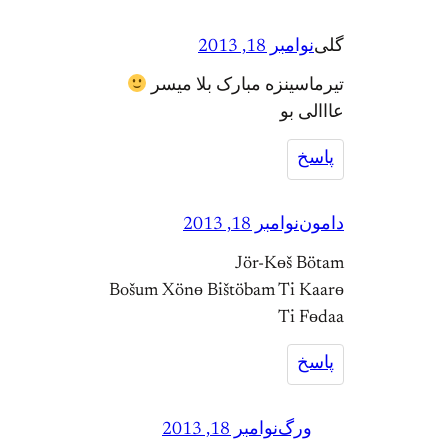
گلی
نوامبر 18, 2013
تیرماسینزه مبارک بلا میسر
عااالی بو
پاسخ
دامون
نوامبر 18, 2013
Jör-Kөš Bötam
Bošum Xönө Bištöbam Ti Kaarө
Ti Fөdaa
پاسخ
ورگ
نوامبر 18, 2013