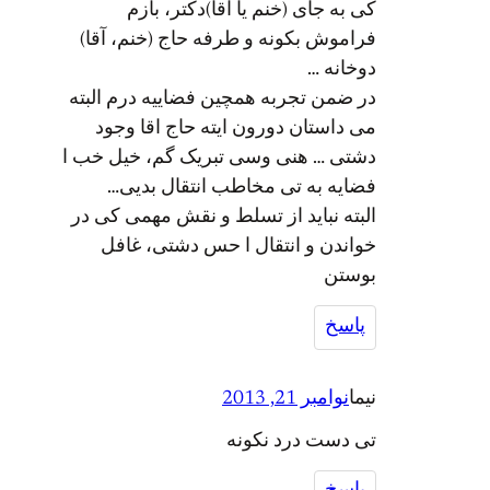
کی به جای (خنم یا آقا)دکتر، بازم
فراموش بکونه و طرفه حاج (خنم، آقا)
دوخانه …
در ضمن تجربه همچین فضاییه درم البته
می داستان دورون ایته حاج اقا وجود
دشتی … هنی وسی تبریک گم، خیل خب ا
فضایه به تی مخاطب انتقال بدیی…
البته نباید از تسلط و نقش مهمی کی در
خواندن و انتقال ا حس دشتی، غافل
بوستن
پاسخ
نیما
نوامبر 21, 2013
تی دست درد نکونه