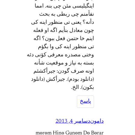
اینگیلیسی مئن چی بنه. امما
نفأمنم چی ربطی به بحث
دأنه؟ یعنی تی منظور اینه کی
چون معادل بنأیم اگه او فعله
اینم خا حتمن فعل ببون؟ اگه
تی منظور اینه کی وا بگؤم
وختی مصدره معرفی کؤنی دئه
بسته به نیاز و موقعیت شأنه
اونه صرف گودن: جیرأکشئم
(دانلود بودم). جیرأکش (دانلود
بکون). الخ.
پاسخ
دامون
دسامبر 4, 2013
mөrөm Hinө Gunөm Dө Bөrar