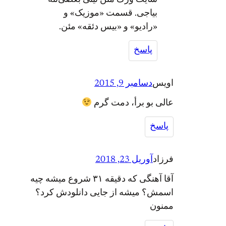
سایت ورگ مئن تینی بعضی‌ئنه
بیاجی. قسمت «موزیک» و
«رادیو» و «بیس دئقه» مئن.
پاسخ
اویس
دسامبر 9, 2015
عالی بو برأ، دمت گرم
پاسخ
فرزاد
آوریل 23, 2018
آقا آهنگی که دقیقه ۳۱ شروع میشه چیه
اسمش؟ میشه از جایی دانلودش کرد؟
ممنون