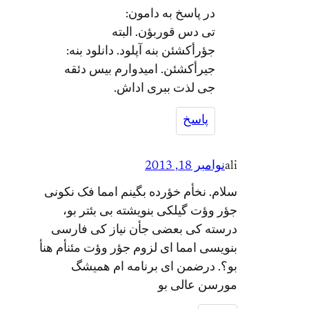
در پاسخ به دامون:
تی دس قوربؤن. البته
جؤرأکشئن بنه آپلود. دانلود بنه:
جیرأکشئن. امیدوارم بیس دئقه
جی لذت ببری اداش.
پاسخ
ali
نوامبر 18, 2013
سلام. نخأم خؤرده بگینم امما فک نکونی
جؤر وؤت گیلکی بنویشته بی بئتر بو،
درسته کی بعضی جأن نیاز کی فارسی
بنویسی امما ای لزوم جؤر وؤت مئنأم هنأ
بو؟. درضمن ای برنامه ام همیشگ
مورسن عالی بو