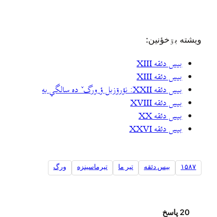
ويشته بۊخؤنين:
بیس دئقه XIII
بیس دئقه XIII
بيس دئقه XXII: نؤرۊزبل ؤ ورگˇ ده سالگي به
بیس دئقه XVIII
بیس دئقه XX
بیس دئقه XXVI
۱۵۸۷
بیس دئقه
تير ما
تيرماسينزه
ورگ
20 پاسخ