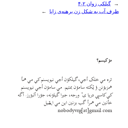
←
گیلکی زوان ۲-۴
ظرف آب به شکل زن برهنه‌ی زایا
→
مۊ کيسم؟
ئره مي خلک أجي، گيلکؤن أجي نيويسنم کي مي همأ
همزبؤنن ؤ يٚکته سامؤن بمتيم. مي سامؤن أجي نيويسنم
کي کاسپي دريا ی ٚ ورجه، جيرا گيلؤنه، جؤرا ألبۊرز. أگه
خأنين مي همرأ گب بزنين اين مي ايمٚیل‌ ‌
nobodyvrg[at]gmail.com