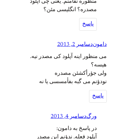
منظوره نفأمنم. یعنی چی آپلود
مصدره؟ انگلیسی مئن؟
پاسخ
دامون
دسامبر 2, 2013
می منظور اینه آپلود کی مصدر نیه.
هیسه؟
ولی جؤرأکشئن مصدره
نودؤنم می گبه بفأمسسی یا نه
پاسخ
ورگ
دسامبر 4, 2013
در پاسخ به دامون:
آپلود فعله. ندؤنم این مصدر