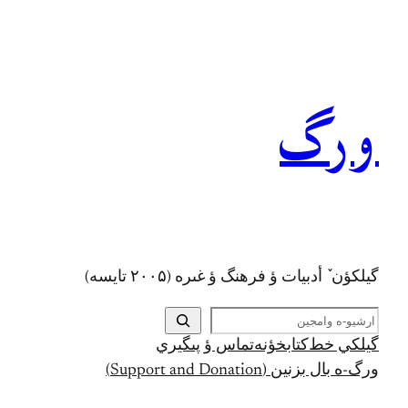
رفتن
به
محتوا
ورگ
گيلکؤن ٚ أدبیات ؤ فرهنگ ؤ غىره (۲۰۰۵ تايسه)
ج
س
گيلکي خط
کتابخؤنه
تماس ؤ پىگيري
ت
ورگ-ه بال بزنين (Support and Donation)
ج
و