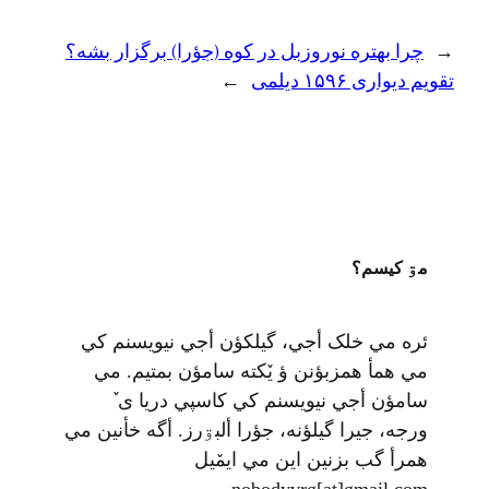
←
چرا بهتره نوروزبل در کوه (جؤرا) برگزار بشه؟
تقویم دیواری ۱۵۹۶ دیلمی
→
مۊ کيسم؟
ئره مي خلک أجي، گيلکؤن أجي نيويسنم کي
مي همأ همزبؤنن ؤ يٚکته سامؤن بمتيم. مي
سامؤن أجي نيويسنم کي کاسپي دريا ی ٚ
ورجه، جيرا گيلؤنه، جؤرا ألبۊرز. أگه خأنين مي
همرأ گب بزنين اين مي ايمٚیل‌ ‌
nobodyvrg[at]gmail.com