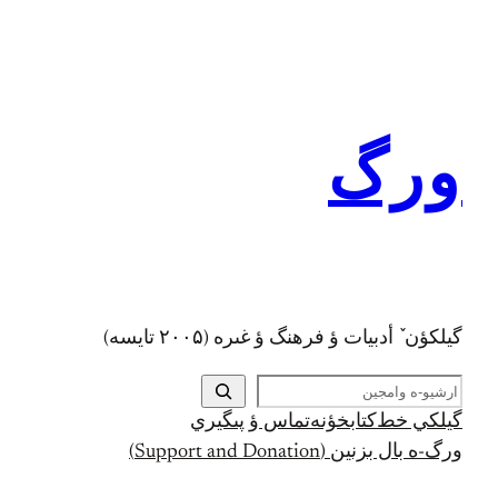
رفتن
به
محتوا
ورگ
گيلکؤن ٚ أدبیات ؤ فرهنگ ؤ غىره (۲۰۰۵ تايسه)
ج
س
گيلکي خط
کتابخؤنه
تماس ؤ پىگيري
ت
ورگ-ه بال بزنين (Support and Donation)
ج
و