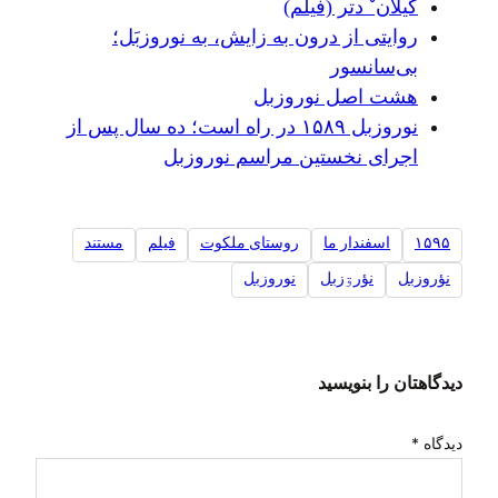
گیلانˇ دتر (فیلم)
روایتی از درون به زایش، به نوروزبَل؛
بی‌سانسور
هشت اصل نوروزبل
نوروزبل ۱۵۸۹ در راه است؛ ده سال پس از
اجرای نخستین مراسم نوروزبل
۱۵۹۵
اسفندار ما
روستای ملکوت
فیلم
مستند
نؤروزبل
نؤرۊزبل
نوروزبل
دیدگاهتان را بنویسید
دیدگاه
*