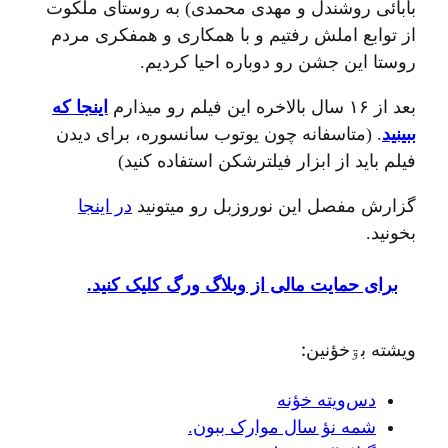
بابائی روشندل و مهدی محمدی) به روستای ملکوت
از توابع املش رفتیم و با همکاری و همفکری مردم
روستا این جشن رو دوباره احیا کردیم.
بعد از ۱۶ سال بالاخره این فیلم رو میذارم
اینجا که
ببینید
. (متاسفانه چون یوتوب سانسوره، برای دیدن
فیلم باید از ابزار فیلترشکن استفاده کنید)
گزارش مفصل این نوروزبل رو میتونید
در اینجا
بخونید.
برای حمایت مالی از وبلاگ ورگ کلیک کنید.
ويشته بۊخؤنين:
دس‌ويته خؤنه
شمه نؤ سال موارک ببون.