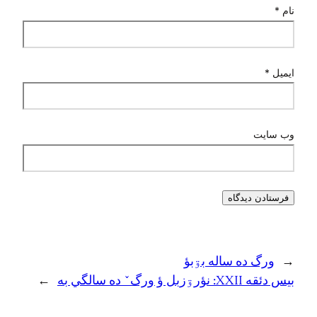
نام
*
ایمیل
*
وب‌ سایت
←
ورگ ده ساله بۊبؤ
بيس دئقه XXII: نؤرۊزبل ؤ ورگˇ ده سالگي به
→