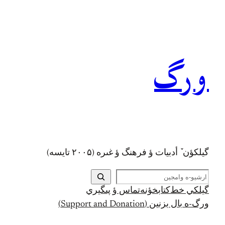
رفتن
به
محتوا
ورگ
گيلکؤن ٚ أدبیات ؤ فرهنگ ؤ غىره (۲۰۰۵ تايسه)
ج
س
گيلکي خط
کتابخؤنه
تماس ؤ پىگيري
ت
ورگ-ه بال بزنين (Support and Donation)
ج
و