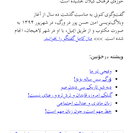
حوزه‌ی فرهنگ گیلان بخشیده است.
گفت‌وگوی کنونی به مناسبت گذشت ده سال از آغاز
وبلاگ‌نویسی امین حسن پور در ورگ، در شهریور ۱۳۹۴ به
صورت مکتوب و از طریق ایمیل، با او در شهر لاهیجان، انجام
شده است. >>>
متن کامل گفتگو را بخوانید.
ويشته بۊخؤنين:
وبمجی تیر ما
وٚرگ بيس ساله بۊبؤ!
دیه شوِ تاریک سی دیدنِ صو
گیلک امروز، قابدان و ترش‌تره و رعنای نیست!
زبان مادری و عدالت اجتماعی
خط مهم است، چون زبان مهم است!