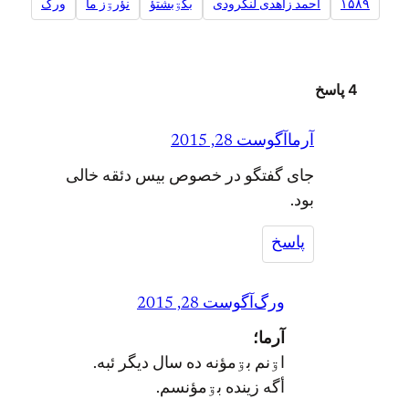
۱۵۸۹
احمد زاهدی لنگرودی
بگۊبشتؤ
نؤرۊز ما
ورگ
4 پاسخ
آرما
آگوست 28, 2015
جای گفتگو در خصوص بیس دئقه خالی
بود.
پاسخ
ورگ
آگوست 28, 2015
آرما؛
اۊنم بۊمؤنه ده سال ديگر ئبه.
أگه زينده بۊمؤنسم.