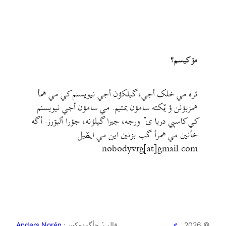
مۊ کيسم؟
ئره مي خلک أجي، گيلکؤن أجي نيويسنم کي مي همأ
همزبؤنن ؤ يٚکته سامؤن بمتيم. مي سامؤن أجي نيويسنم
کي کاسپي دريا ی ٚ ورجه، جيرا گيلؤنه، جؤرا ألبۊرز. أگه
خأنين مي همرأ گب بزنين اين مي ايمٚیل‌ ‌
nobodyvrg[at]gmail.com
© 2026
قالب ٚ چأگۊده‌کس:
Anders Norén