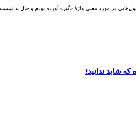
‌هایی در مورد معنی واژهٔ «گبر»‌ آورده بودم و حال بد نیست 
 که شاید ندانید!