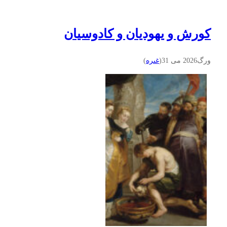
کورش و یهودیان و کادوسیان
ورگ
2026 می 31
(
غىره
)