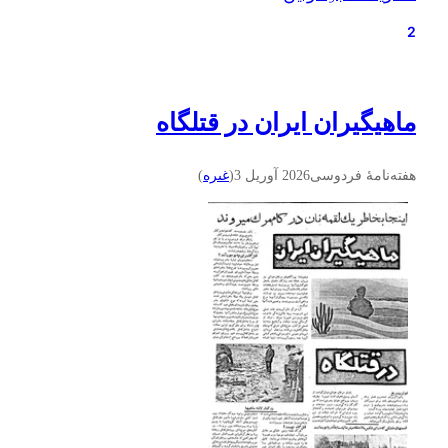
2
ماهیگیران ايران در قتلگاه
هفته‌نامهٔ فردوسی
2026 آوریل 3
(
غىره
)