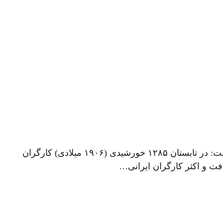
در کتاب بسیار مفید و ارزشمند تاریخ صدسالهٔ احزاب سیاسی ایران (جلد یک – جلد دو) به این پرسش پاسخ داده شده است: در تابستان ۱۲۸۵ خورشیدی (۱۹۰۶ میلادی) کارگران
ت و اکثر کارگران ایرانی…