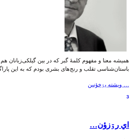
همیشه معنا و مفهوم کلمهٔ گبر که در بین گیلکی‌زبانان ه
باستان‌شناسی تقلب و رنج‌های بشری بودم که به این پارا
… ويشته بۊخؤنين
3
اي رۊزؤن…