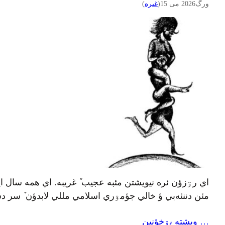
ورگ
2026 می 15
(
غىره
)
اي رۊزؤن ئره نيويشتن مئبه عجيب ٚ غريبه. اي همه سال اين
مئن دننئه‌بي ؤ خالي جؤمۊري اسلامي مللي لابدؤن ٚ سر 
… ويشته بۊخؤنين