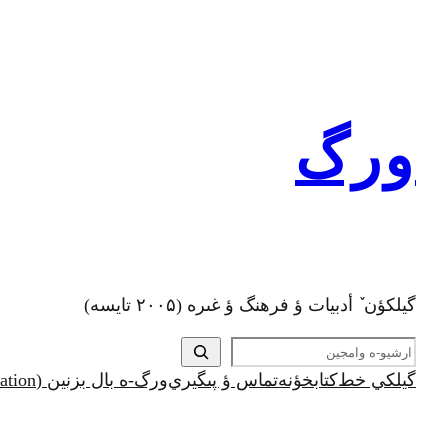
رفتن
به
محتوا
ورگ
گيلکؤن ٚ أدبیات ؤ فرهنگ ؤ غىره (۲۰۰۵ تايسه)
ج
س
گيلکي خط
کتابخؤنه
تماس ؤ پىگيري
ورگ-ه بال بزنين (Support and Donation)
ت
ج
و