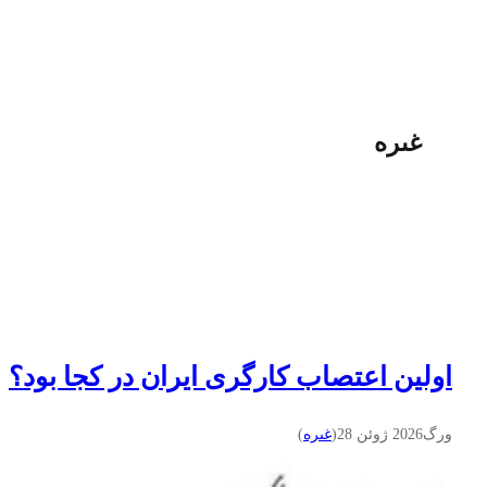
غىره
اولین اعتصاب کارگری ایران در کجا بود؟
ورگ
2026 ژوئن 28
(
غىره
)