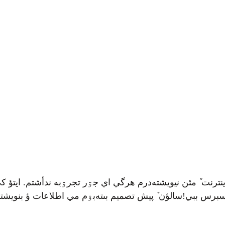
ترنت ٚ مئن نيويشته‌درم هرگي اي جۊر تجرۊبه ندأشتم. ايتؤ کي
دسبرس ببي!سالؤن ٚ پيش تصميم بىته‌بۊم مي اطلاعات ؤ بنويش