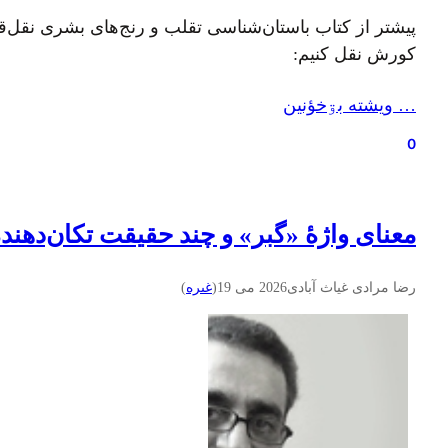
پیشتر از کتاب باستان‌شناسی تقلب و رنج‌های بشری نقل‌قول
کورش نقل کنیم:
… ويشته بۊخؤنين
0
معنای واژهٔ «گبر» و چند حقیقت تکان‌دهنده
رضا مرادی غیاث آبادی
2026 می 19
(
غىره
)