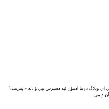
 اي وبلاگ دۊنىا ادمؤن ئبه دسبرس نبي ؤ دئه «اينترنت» ٚ
تأن ؤ مي…