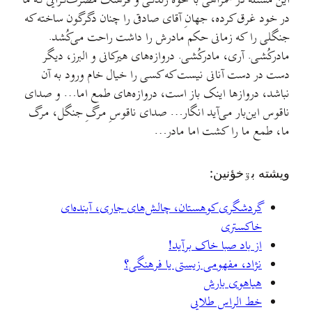
این مسئله در همراهی با نحوه زندگی و فرهنگ مصرف‌گرایی که ما
در خود غرق کرده، جهانِ آقای صادقی را چنان دگرگون ساخته که
جنگلی را که زمانی حکم مادرش را داشت راحت می‌کُشد.
مادرکُشی. آری، مادرکُشی. دروازه‌های هیرکانی و البرز، دیگر
دست در دست آنانی نیست که کسی را خیال خام ورود به آن
نباشد، دروازها اینک باز است، دروازه‌های طمع اما… و صدای
ناقوس این‌بار می‌آید انگار… صدای ناقوسِ مرگِ جنگل، مرگ
ما، طمع ما را کشت اما مادر…
ويشته بۊخؤنين:
گردشگری کوهستان، چالش‌های جاری، آینده‌ای
خاکستری
از باد صبا خاک برآید!
نژاد، مفهومی زیستی یا فرهنگی؟
هیاهوی بارش
خط الراس طلایی