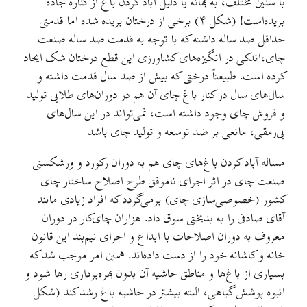
با سنین مختلف، به بهانه یا دلیل آباد کردن باغ از کناره جاده
بریده‌است! (شکل.۴) برخی از درختان بریده شده اما قدمتی
حداقل صد ساله داشته که با توجه به قدمت صد ساله صنعت
چای،‌اندکی در انگیزه‌های کشاورزی این قطع درختان شک ایجاد
‌کرده است. طبیعتاً درختی که بیش از صد سال قدمت داشته و
سال‌های سال در کنار باغ چای آن هم در دوران‌های طلایی تولید
و فروش چای وجود داشته است، نمی‌تواند در این سال‌های
بی‌رمقی، مانعی بر ضد توسعه و تولید چای باشد.
مساله آباد کردن باغ‌های چای هم به دوران رکورد و ورشکستی
صنعت چای در اثر اجرای ناموفق طرح اصلاح ساختار چای
کشور (خصوصی‌سازی چای) برمی‌گردد که افراد زیادی مانند
آقای صادقی را به بدبختی سوق داد. هزاران چای‌کار در دوران
معروف به دوران اصلاحات با ابداع و اجرای نیم‌بند این قانون
خانه و کاشانه خود را از دست داده‌اند. همین امر موجب شد که
بسیاری از باغ‌ها و مناطق حاشیه آن بدون بهره‌برداری رها شود و
انبوه پوشش گیاهی، البته بیشتر در حاشیه باغ رشد کند (شکل