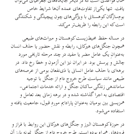
همان قواعدی است که در دیگر جایگاه‌های جغرافیای می‌توان
یافت. تنها یکی‌از تفاوت‌های عمده آن‌ها شرایط خاص
بوم‌سازگان کوهستانی با ویژگی‌های چون پیچیدگی و شکنندگی
است که این رابطه را ظریف‌تر می‌کند.
در مساله حفظ محیط‌زیست کوهستان و میراث‌های طبیعی
همچون جنگل‌های هیرکانی، رابطه و نقش حضور یا حذف انسان
به‌عنوانِ یک عامل مضر یا مفید در چند مرحله تاریخی مورد
چالش و پرسش بود. در ایران نیز این آزمون و خطا رخ داد. در
برهه‌ای با حذف عامل انسانی یا ذی‌نفعان بومی از عرصه‌های
طبیعی مانند سیاست طرح خروج دام از جنگل با توجیه
ساماندهی زندگی ساکنان جنگل و ارائه خدمات اجتماعی-
اقتصادی به اجرا گذاشته شده و در برهه زمانی بعد تعامل و
همزیستی بین بومیان به‌عنوانِ پارادایم موردِ قبول، جامعیت یافته و
استفاده می‌شود.
در حوزۀ کوهستان البرز و جنگل‌های هیرکانی این روابط با فراز و
فرودهایی همراه بوده ‌است. طرح خروج دام از جنگل نمونه بارز آن