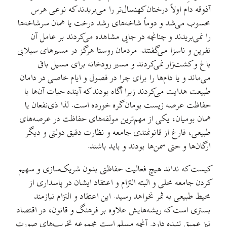
آذوقه دام اولاً درختان کهنسال‌تر را می‌بریدند که نوعی هرس
محسوب می‌شد و دوماً شاخه‌های رشد درخت یا همان سرشاخه‌ها
را نمی‌‌بریدند و چنانچه در جایی مشاهده می‌کردند بر عامل آن
نفرین و ناسزا می‌گفتند. مردمان روستا هرگز در مسیرهای سیلابی
باغ و کشت‌زار نمی‌کردند و مسیر رودخانه برای مسیل باقی
می‌ماند و یا دام‌ها را برای چرا در فصول و ایام خاصی در دامان
طبیعت هدایت می‌کردند زیرا آگاه بودند که آینده حیات آن‌ها با
حفاظت عرصه زیست بومان گره خورد‌ه‌ است. لذا ذی‌نفعان یا
همان بومیان، یکی از مهم‌ترین مولفه‌های حفاظت در عرصه‌های
طبیعی، فارغ از قانونمندی جامعه و نظارت دقیق دولتی و دیگر
ارگان‌ها و حتی سمن‌ها بودند و باید باشند.
کیست که نداند هیچ فعالیت حفاظتی بدون شریک‌سازی و سهیم
کردن جامعه محلی و البته التزام و اعتقاد ایشان در پاسداری از
محیط طبیعی به ثمر نخواهد رسید. این اعتقاد و التزام نیازمند
بستری است که ریشه‌هایش علاوه بر فرهنگ و قانون، در اقتصاد
نیز عمیق تنیده دارد. آنچه مسلم است مجموعه تخریب‌های صورت