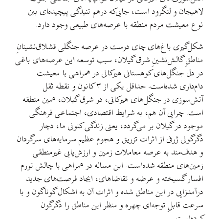
لاهیجان و لنگرود است، جایی‌که درهم تنیدگی پیچیده‌ای بین
نوع معیشت مردم منطقه با عرصه‌های طبیعی وجود دارد.
شکل‌گیری باغ‌های چای درست در عرصه جنگلی قشلاق‌نشینانِ
مناطقِ گالش‌نشینِ شرق گیلان، سبب توسعه این عرصه‌های باغی
در دل جنگل‌های کوهستانی هیرکانی در همراهی با معیشت
دام‌داری شده‌‌است. حداقل یکی از ۳ کانون و نقطه ثقل
آتش‌سوزی در جنگل‌های هیرکانی، در شرق گیلان، همین منطقه
است. چرایی آن هم، به شرایط اقتصادی، اجتماعی فرهنگی
موجود در گیلان بر می‌گردد، یعنی زندگی کنونی ما، دچار
دگرگونی ژرفی از اثرات تزریق و هجوم عظیم سرمایه‌های سرگردان
و هدف‌مند به عرصه معاملات زمین و ارزش‌یابی غیرمنطقی
زمین‌های منطقه شده‌است. این مساله در همراهی با چالش تورم
افسار گسیخته و عرضه و تقاضاهای، ایجاد فرصت‌های جدید
درآمد‌زایی در این مناطق شده و اثرات آن به اشکال گوناگون و با
سرعت قابلِ توجه‌ای چهره و منظر این مناطق را دگرگون
کرده‌‌است.