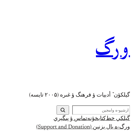
رفتن
به
محتوا
ورگ
گيلکؤن ٚ أدبیات ؤ فرهنگ ؤ غىره (۲۰۰۵ تايسه)
ج
س
گيلکي خط
کتابخؤنه
تماس ؤ پىگيري
ت
ورگ-ه بال بزنين (Support and Donation)
ج
و