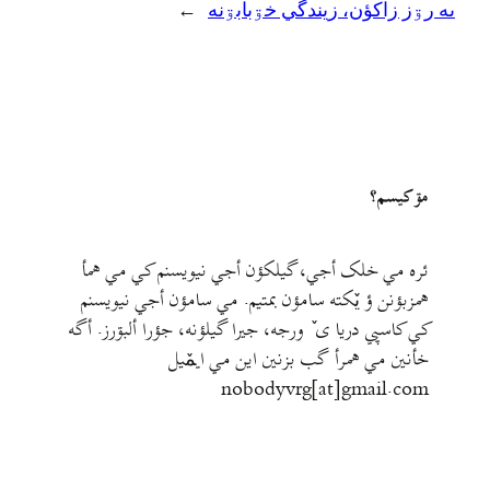
ىه رۊز زاکؤن، زيندگي خۊبابۊنه
→
مۊ کيسم؟
ئره مي خلک أجي، گيلکؤن أجي نيويسنم کي مي همأ
همزبؤنن ؤ يٚکته سامؤن بمتيم. مي سامؤن أجي نيويسنم
کي کاسپي دريا ی ٚ ورجه، جيرا گيلؤنه، جؤرا ألبۊرز. أگه
خأنين مي همرأ گب بزنين اين مي ايمٚیل‌ ‌
nobodyvrg[at]gmail.com