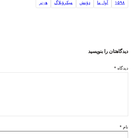
۱۵۹۸
آول ما
دؤنش
ميکرؤبلاگ
هۊنر
دیدگاهتان را بنویسید
دیدگاه
*
نام
*