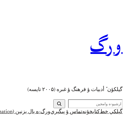
رفتن
به
محتوا
ورگ
گيلکؤن ٚ أدبیات ؤ فرهنگ ؤ غىره (۲۰۰۵ تايسه)
ج
س
گيلکي خط
کتابخؤنه
تماس ؤ پىگيري
ورگ-ه بال بزنين (Support and Donation)
ت
ج
و