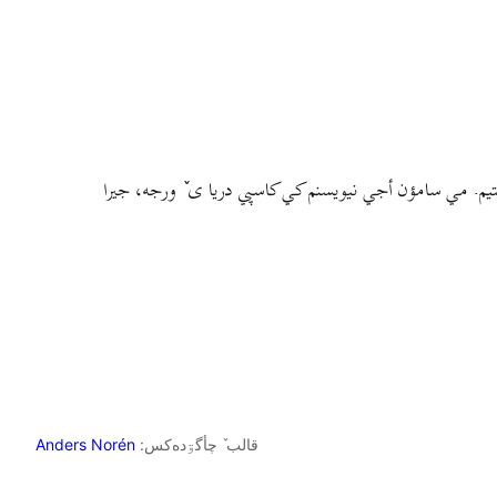
م. مي سامؤن أجي نيويسنم کي کاسپي دريا ی ٚ ورجه، جيرا
قالب ٚ چأگۊده‌کس:
Anders Norén