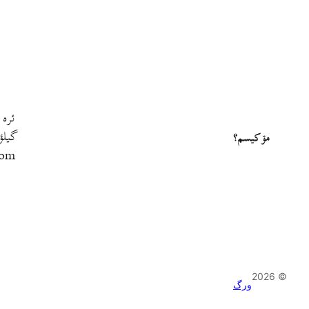
ئره 
گيلؤ
مۊ کيسم؟
com
© 2026
ورگ