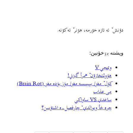
دؤنش ٚ ته تازه خؤرمه، هۊنر ٚ ته کؤنه.
ويشته بۊخؤنين:
وبمجي V
هؤويٚتخازؤن ٚ همرأ گبزني!
کۊل ٚ مغز/ بپيسسه مغز/ مۊز بۊده مغز (Brain Rot)
می عذاب
ساعدي VS ساواکي
چره خأ ویوالديˇ چارفصل-ه اشتؤسن؟