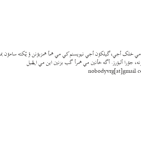
مي خلک أجي، گيلکؤن أجي نيويسنم کي مي همأ همزبؤنن ؤ يٚکته سامؤن بمتي
نه، جؤرا ألبۊرز. أگه خأنين مي همرأ گب بزنين اين مي ايمٚیل‌ ‌
nobodyvrg[at]gmail.