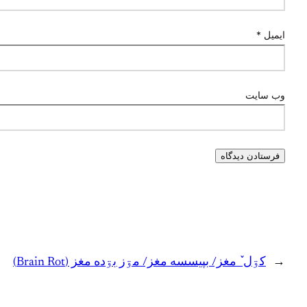
ایمیل
*
وب‌ سایت
←
کۊل ٚ مغز/ بپيسسه مغز/ مۊز بۊده مغز (Brain Rot)