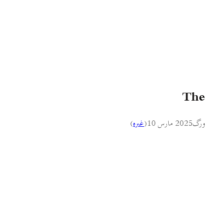
The
ورگ
2025 مارس 10
(
غىره
)