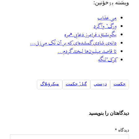
ويشته بۊخؤنين:
می عذاب
ورگˇ وأگرد
بگوبشتؤ، فرامرز دعایی همره
دانه‌ی شادی گمشده‌ای که بر آن نُک می‌زنی…
تا قاصد میلیون‌ها لبخند گردم…
کرکˇلنگه
حکمت
دۊستي
گيل ٚ حکمت
ميکرؤبلاگ
دیدگاهتان را بنویسید
دیدگاه
*