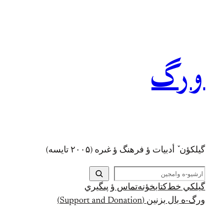
رفتن
به
محتوا
ورگ
گيلکؤن ٚ أدبیات ؤ فرهنگ ؤ غىره (۲۰۰۵ تايسه)
ج
س
گيلکي خط
کتابخؤنه
تماس ؤ پىگيري
ت
ورگ-ه بال بزنين (Support and Donation)
ج
و