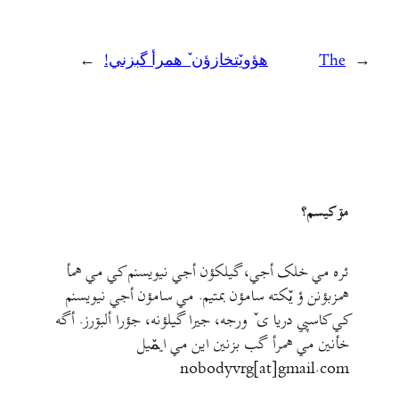
←
The
هؤويٚتخازؤن ٚ همرأ گبزني!
→
مۊ کيسم؟
ئره مي خلک أجي، گيلکؤن أجي نيويسنم کي مي همأ
همزبؤنن ؤ يٚکته سامؤن بمتيم. مي سامؤن أجي نيويسنم
کي کاسپي دريا ی ٚ ورجه، جيرا گيلؤنه، جؤرا ألبۊرز. أگه
خأنين مي همرأ گب بزنين اين مي ايمٚیل‌ ‌
nobodyvrg[at]gmail.com