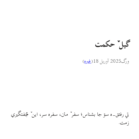
گيل ٚ حکمت
ورگ
2025 آوریل 18
(
غىره
)
تي رفئق-ه سۊ جا بشناس؛ سفر ٚ مئن، سفره سر، اين ٚ جٚفتگيري
زمت.