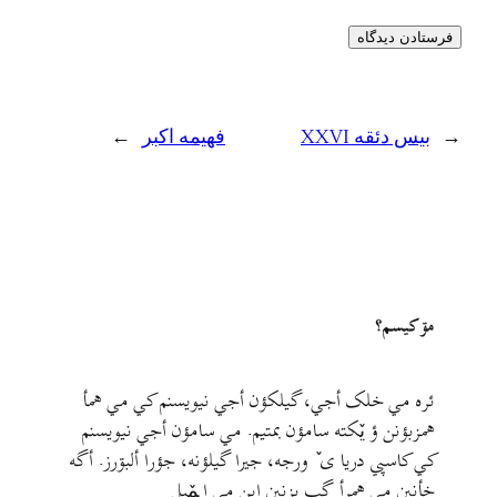
←
بیس دئقه XXVI
فهیمه اکبر
→
مۊ کيسم؟
ئره مي خلک أجي، گيلکؤن أجي نيويسنم کي مي همأ
همزبؤنن ؤ يٚکته سامؤن بمتيم. مي سامؤن أجي نيويسنم
کي کاسپي دريا ی ٚ ورجه، جيرا گيلؤنه، جؤرا ألبۊرز. أگه
خأنين مي همرأ گب بزنين اين مي ايمٚیل‌ ‌