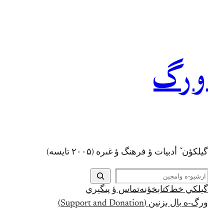
رفتن
به
محتوا
ورگ
گيلکؤن ٚ أدبیات ؤ فرهنگ ؤ غىره (۲۰۰۵ تايسه)
ج
س
گيلکي خط
کتابخؤنه
تماس ؤ پىگيري
ت
ورگ-ه بال بزنين (Support and Donation)
ج
و