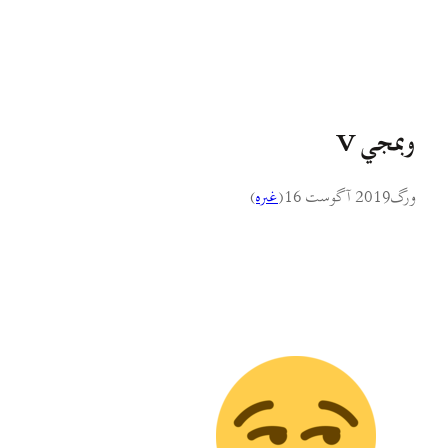
وبمجي V
ورگ
2019 آگوست 16
(
غىره
)