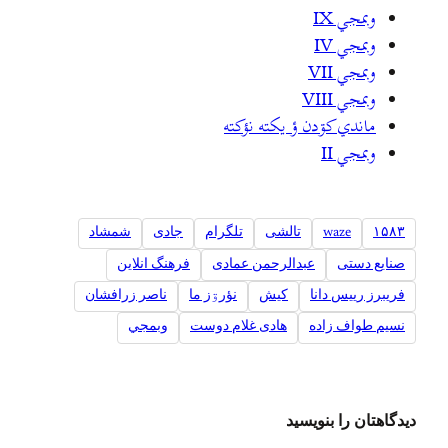
وبمجي IX
وبمجي IV
وبمجي VII
وبمجي VIII
ماندي کۊدن ؤ یکته نؤکته
وبمجي II
۱۵۸۳
waze
تالشی
تلگرام
جادی
شمشاد
صنایع دستی
عبدالرحمن عمادی
فرهنگ انلاین
فریبرز رییس دانا
کیش
نؤرۊز ما
ناصر زرافشان
نسیم طواف زاده
هادی غلام دوست
وبمجي
دیدگاهتان را بنویسید