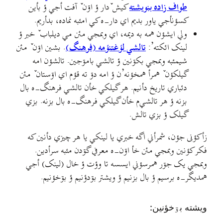
طواف زاده بنویشته
کیش ٚدار ؤ اۊن ٚ آفت أجي ؤ بأين
کسؤنأجي ياور بديم اي دار-ه کي امئبه نماده، بدأريم.
ولي ايشؤن همه به ديمه، اي وبمجي مئن مي ديلباب ٚ خبر ؤ
لينک ائکته’:
تالشي لؤغتنؤمه (فرهنگ)
. بشین اۊن ٚ مئن
شيمئبه وبمجي بکۊنين ؤ تالشي بامۊجين. تالشؤن امه
گيلکؤن ٚ همرأ همخؤنه’ن ؤ امه دۊ ته قؤم اي اۊستان ٚ مئن
دئباري تاريخ دأنيم. هر گیلکي خأن تالشي فرهنگ-ه بال
بزنه ؤ هر تالشي‌م خأن گيلکي فرهنگ-ه بال بزنه. بزي
گیلک ؤ بزي تالش.
زأکؤنی جؤن، شمرأني اگه خبري یا لینکي یا هر چیزي دأنين که
فکر کؤنين وبمجي مئن خأ اۊن-ه معرفي گۊدن مئبه سرأدين.
وبمجي یک جۊر همرسؤني ايسسه تا وؤت ؤ خال (لينک) أجي
همديگر-ه برسيم ؤ بال بزنيم ؤ ويشتر بۊدؤنيم ؤ بۊخؤنيم.
ويشته بۊخؤنين: