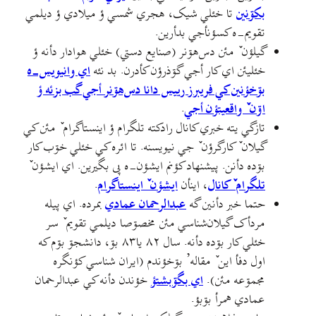
بکۊنین
تا خئلي شیک، هجري شمسي ؤ میلادي ؤ دیلمي
تقویم-ه کسؤنأجي بدأرین.
گیلؤن ٚ مئن دس‌هۊنر (صنایع دستي) خئلي هوادار دأنه ؤ
خئليئن اي کار أجي گۊذرؤن کأدرن. بد نئه
اي وانيويس-ه
بۊخؤنين کي فریبرز رییس دانا دس‌هۊنر أجي گب بزئه ؤ
اۊن ٚ واقعيتؤن أجي
.
تازگي یته خبري کانال رادکته تلگرام ؤ اینستاگرام ٚ مئن کي
گیلان ٚ کارگرؤن ٚ جي نيويسنه. تا ائره کي خئلي خۊب کار
بۊده دأنن. پيشنهاد کؤنم ايشؤن-ه پی بگیرین. اي ايشؤن ٚ
تلگرام ٚ کانال
، اينأن
ايشؤن ٚ اينستاگرام
.
حتما خبر دأنین گه
عبدالرحمان عمادي
بمرده. اي پيله
مردأک گیلان‌شناسي مئن مخصۊصا دیلمي تقويم ٚ سر
خئلي کار بۊده دأنه. سال ۸۲ يا۸۳ بۊ، دانشجۊ بۊم که
اول دفأ اين ٚ مقاله’ بۊخؤندم (ایران شناسي کؤنگره
مجمۊعه مئن).
اي بگۊبشتؤ
خؤندن دأنه کي عبدالرحمان
عمادي همرأ بۊبؤ.