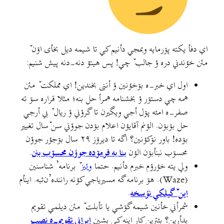
اي دفأ یکته پۊرمايه وبمجي دأنیم کي تا شيمه ديل بخأی اۊن ٚ
مئن خؤندني دره ؤ جالب ٚ چي! پس هيتؤ دنه-دنه پيش شنيم:
اول اي خبر-ه بۊخؤنین ؤ أننی بخندین! اي مملکت ٚ مئن
همه چي دستۊر ؤ بخشنامه همرأ حل بنه؛ مثلا قراره سۊ ته
صفر-ه امئه پۊل أجي ويگيرن تا گرؤني ؤ ریال ٚ بي أرجي
حل بۊبۊن. الؤنم آقایؤن اعلام بۊدن جوؤني سن ٚسال تغيير
بۊده! باور نۊکؤنين؟ اگه تا ديرۊز ۲۹ سال بۊجؤر جوؤن
محسۊب نبنأبۊن الؤن
بنا به فرمۊده جوؤن محسۊب بنن
.
ولي يته خؤرؤم خبرم دأنيم. حتما
وئیز
ٚ برنامه’ شناسنين
(Waze). هۊ برنامه گه مسیریاجي کؤنه راننده’ن‌ئبه. اينأم
اين ٚ گیلکي نؤسخه
.
شمرأني خأنین شیمه گۊشي یا تأبلت ٚ مئن دیلمي تقویم
بدأرین؟ بئترین کار اینه کي بشین
ایراني تقویم-ه نصب