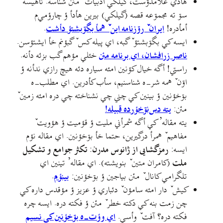
هادي غلامدۊست، گیلکي ادبیات ٚ مئن شناسه. تاهيسه
سۊ ته مجمۊعه قصه (گیلکي) بيرين هأدأ ؤ چارؤمي‌م
أمأدره!
ایران ٚ رۊزنامه این ٚ همأ بگۊبشتؤ دأشت
.
ايسه کي بگۊبشتؤ ٚ گبه، اي پيله کس ٚ گبؤنم خأ ايشتؤسن.
ناصر زرافشان، اي برنامه مئن
خئلي مؤهم گب بزئه دأنه.
راستي! أگه خيال کؤنين امئه سیاره دئه هيچ رازي ندأنه ؤ
اۊن ٚ همه شر-ه شناسنيم، سأب کأدرين. اي مطلب-ه
بۊخؤنين ؤ بينين کي چني چي نشناخته چي دره امئه زمين ٚ
مئن:
یته دس‌نۊخؤرده قبیله!
یته مقاله’ کي أگه شمرأني مليت ؤ قؤميت ؤ هؤويت ٚ
مفاهيم ٚ همرأ درگيرين، حتما خأ بۊخؤنين. اي مقاله نؤم
ايسه:
رمزگشایی از ژانوس مدرن: تکثر جوامع و تشکیل
ملت
(کامران متین ٚ بنويشته). اي مقاله’ تينين اي
تلگرامي کانال ٚ مئن بياجين ؤ بۊخؤنين:
بینؤم
.
کیش ٚ دار امئه سامؤن ٚ دئباري ؤ عزيز ؤ مؤقدس داره کي
چن زمت بنه کي دکته خطر ٚ مئن ؤ فکته دره. ايسه چره
فکته دره؟ آفت ٚ وأسي.
اي وؤت-ه بۊخؤنين کي نسیم