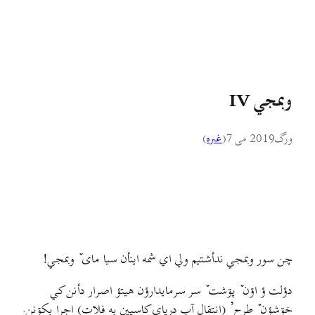
وبمجي IV
ورگ
2019 می 7
(
غىره
)
چن سور وبمجي ندأشتيم ولي اي شمه اينأن سیا مای ٚ وبمجي!
دؤلت ؤ اۊن ٚ پۊشت ٚ سر سرمایدارؤن هيتؤ اصرار دأنن کي
خۊشؤن ٚ طرح’ (انتقال آب دریای کاسپین به فلات) اجرا بکۊنن.