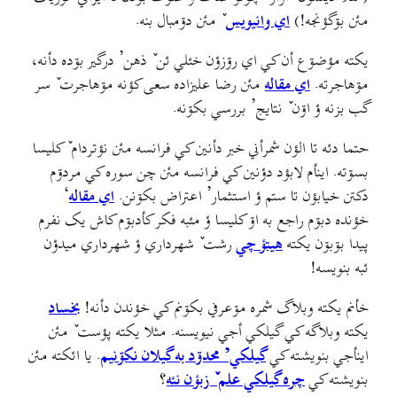
مئن بۊگؤنجه!)
اي وانیویس
ٚ مئن دۊمبال بنه.
يکته مؤضۊع أن کي اي رۊزؤن خئلي ئن ٚ ذهن’ درگير بۊده دأنه،
مۊهاجرته.
اي مقاله
مئن رضا عليزاده سعی کؤنه مۊهاجرت ٚ سر
گب بزنه ؤ اۊن ٚ نتايج’ بررسي بکۊنه.
حتما دئه تا الؤن شمرأني خبر دأنين کي فرانسه مئن نؤتردام ٚ کلیسا
بسۊته. اينأم لابؤد دؤنين کي فرانسه مئن چن سوره کي مردۊم
دکتن خيابؤن تا ستم ؤ استثمار’ اعتراض بکۊنن.
اي مقاله
‘
خؤنده دبۊم راجع به اۊ کليسا ؤ مئبه فکر کأدبۊم کاش يک نفرم
پيدا بۊبۊن يکته
هيتؤ چي
رشت ٚ شهرداري ؤ شهرداري میدؤن
ئبه بنويسه!
خأنم یکته وبلاگ شمره مۊعرفي بکۊنم کي خؤندن دأنه!
بخساد
یکته وبلاگه کي گیلکي أجي نيويسنه. مثلا یکته پؤست ٚ مئن
اينأجي بنويشته کي
گیلکي’ محدۊد به گیلان نکۊنيم
. یا ائکته مئن
بنويشته کي
چره گیلکي علم ٚ زبؤن نئه
؟