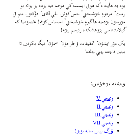
بۊدجه هأيته دأنه هۊني ايسسه کي مۊصاحبه بۊده بۊ بۊته بۊ
رشت ٚ مردۊم خۊشبختي’ حس کؤنن. بلي آقای ٚ دؤکتؤر. منم تي
مۊرسؤن بۊدجه هأگيرم خۊشبختي’ احساس کؤنم! مخصۊصا که
گيلانشناسي پژۊهشکده رئيسم ببۊم!
يک دؤر ايشؤن ٚ تحقيقات ؤ طرحؤن ٚ اسمؤن’ نيگا بکۊنين تا
بينين فاجعه چني جلفه!
ويشته بۊخؤنين:
وبمجي V
وبمجي II
وبمجي III
وبمجي VII
وٚرگ بيس ساله بۊبؤ!