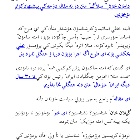
دامؤن خۊش ٚ مبلاگ ٚ مئن دۊ ته مقاله دؤجه کي پيشنهاد کؤنم
بۊخؤنين
.
البته خئلي اساتيد ؤ کارشناسؤن هؤشدار بدأن کي اي طرح که
اساسا جؤرسري ئن ٚ جيب ٚ وأسي چأگۊده بۊبؤ، امئه سامؤن ٚ
زيويشر’ نابۊد کؤنه. مثلا ائره’ نيگا بکۊنين کي پرؤفسؤر
علي
یخکشي بۊته اي طرح أگه اجرا بۊبۊن دريا ؤ جنگل نابۊد بنن
.
اي گندي که امئه حاکمؤن بزئن کم کمی همه’ برده دره نابۊدي
سمت. مثلا انجۊمن جنگلبانان ایران ٚ رئيس بۊته کي
تا ۳۰ سال
ديگه ايران ٚ شۊمال ٚ مئن دئه جنگلي نخأ بدأريم
.
اي مقاله
‘م راجع به چن زبؤني سیاست خؤندن دأنه.
گیلان خان
‘ شناسنین؟ نشناسنین؟
اي خبر
‘ بۊخؤنین تا بۊدؤنین
یکته پیله کس امئه مۊزيک ٚ مئن بمرده.
نۊدؤنم کریستین برۊمبؤرژه’ شناسنین یا نأ ولي خأن بۊدؤنين کي