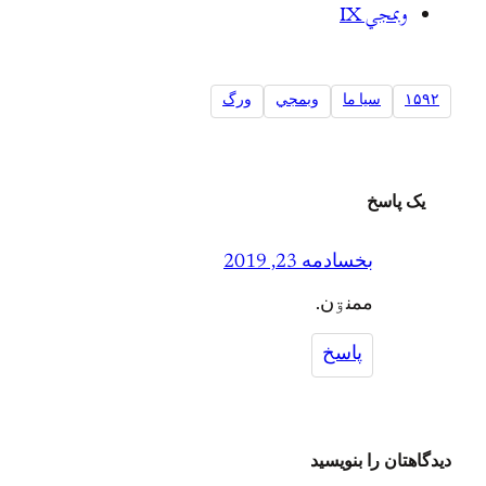
وبمجي IX
۱۵۹۲
سیا ما
وبمجي
ورگ
یک پاسخ
بخساد
مه 23, 2019
ممنۊن.
پاسخ
دیدگاهتان را بنویسید