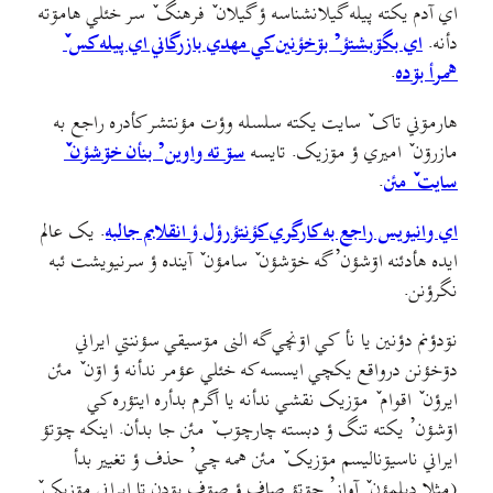
اي آدم یکته پیله گیلانشناسه ؤ گیلان ٚ فرهنگ ٚ سر خئلي هامۊته
دأنه.
اي بگۊبشتؤ’ بۊخؤنین کي مهدي بازرگاني اي پیله کس ٚ
همرأ بۊده
.
هارمۊني تاک ٚ سایت یکته سلسله وؤت مؤنتشر کأدره راجع به
مازرۊن ٚ امیري ؤ مۊزيک. تایسه
سۊ ته واوین’ بنأن خۊشؤن ٚ
سایت ٚ مئن
.
اي وانیویس راجع به کارگري کؤنتؤرؤل ؤ انقلابم جالبه
. يک عالم
ايده هأدئنه اۊشؤن’ گه خۊشؤن ٚ سامؤن ٚ آينده ؤ سرنيويشت ئبه
نگرؤنن.
نۊدؤنم دؤنين يا نأ کي اۊنچي گه النی مۊسيقي سؤننتي ايراني
دۊخؤنن درواقع يکچي ايسسه که خئلي عؤمر ندأنه ؤ اۊن ٚ مئن
ايرؤن ٚ اقوام ٚ مۊزيک نقشي ندأنه يا اگرم بدأره ايتؤره کي
اۊشؤن’ يکته تنگ ؤ دبسته چارچۊب ٚ مئن جا بدأن. اينکه چۊتؤ
ايراني ناسيۊناليسم مۊزيک ٚ مئن همه چي’ حذف ؤ تغيير بدأ
(مثلا ديلمؤن ٚ آواز’ چۊتؤ صاف ؤ صۊف بۊدن تا ايراني مۊزيک ٚ