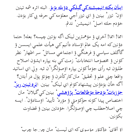
اینأن يکته انیمیشنه کي گیلکي دۊبله بۊبؤ
. البته ائره شمه تینین
اۊن ٚ تیزر’ بينين ؤ اي تيزر أجي معلۊمه کي حرفه يي کار بۊدن.
خؤدم حلئه اصل ٚ انیمیشن’ ندئم.
امما! امما! آخري ؤ مؤهمترين لينک اگه بۊتين چيسه؟ بعله! حتما
دؤنين که امه يک عالم اؤستاد دأنيم کي هيأت علمي ايسسن ؤ
گاگلف سياسي ؤ فرهنگي ؤ اجتماعي مسائل ٚ سر اظهار ٚ نظر
کؤنن ؤ مخصۊصا انتخابات ٚ زمت کي بنه يپاره ايشؤن اصلاح
طلبؤن ئبه رأی جۊمأکؤنن يپاره اۊصۊلگرا’ن ئبه. ولي اي اساتيد
واقعا چني علم ؤ تحقيق ٚ مئن کار کأدرن ؤ چۊتؤ پۊل در أبئنن؟
أگه خأن بۊدؤنين پيشنهاد کؤنم اي لينک’ بينين. ا
ئره تينين ريز ٚ
جؤزيات ٚبۊدجهٔ مۊطالعات ٚ پژۊهشي
‘ بينين کي گيلان ٚ مئن
اختصاص پيدا کؤنه حۊکۊمتي ؤ مؤرد ٚ تأييد ٚ اۊستادؤن’. ايسه
چي اصلاحطلب چي اۊصۊلگرا. خؤدتين بينين ؤ قضاوت
بکۊنين.
اۊ آقای ٚ دؤکتؤر مۊسوي که اي ليست ٚ مئن چن جا چرب ٚ