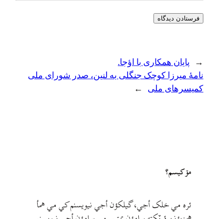
←
پایان همکاری با اؤجا.
نامهٔ میرزا کوچک جنگلی به لنین، صدر شورای ملی
کمیسرهای ملی
→
مۊ کيسم؟
ئره مي خلک أجي، گيلکؤن أجي نيويسنم کي مي همأ
همزبؤنن ؤ يٚکته سامؤن بمتيم. مي سامؤن أجي نيويسنم