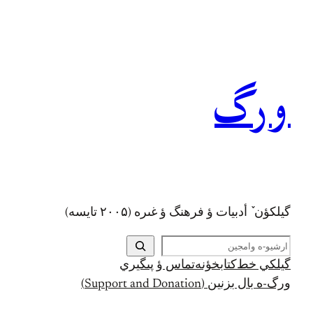
رفتن
به
محتوا
ورگ
گيلکؤن ٚ أدبیات ؤ فرهنگ ؤ غىره (۲۰۰۵ تايسه)
ج
س
گيلکي خط
کتابخؤنه
تماس ؤ پىگيري
ت
ورگ-ه بال بزنين (Support and Donation)
ج
و