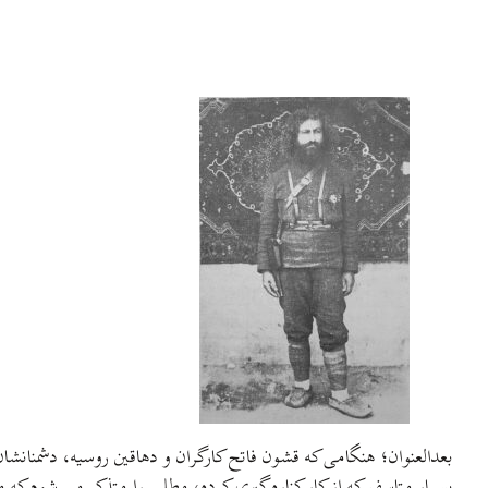
بعدالعنوان؛ هنگامی که قشون فاتح کارگران و دهاقین روسیه، دشمنان
بسیار متاسفم که از کار کناره گیری کرده، مطلبی را متذکر می شوم که 