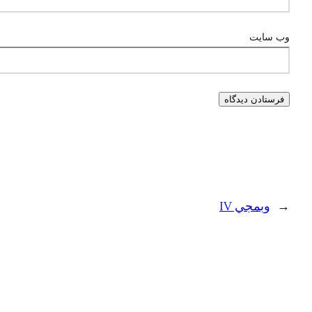
وب‌ سایت
←
وبمجي IV