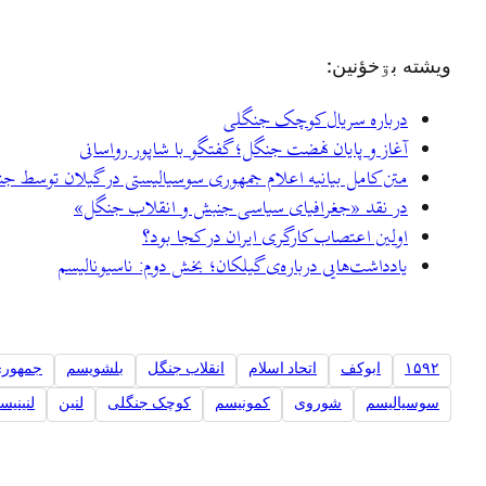
ويشته بۊخؤنين:
درباره سریال کوچک جنگلی
آغاز و پایان نهضت‌ جنگل؛ گفتگو با شاپور رواسانی
متن کامل بیانیه اعلام جمهوری سوسیالیستی در گیلان توسط جن
در نقد «جغرافیای سیاسی جنبش و انقلاب جنگل»
اولین اعتصاب کارگری ایران در کجا بود؟
یادداشت‌هایی درباره‌ی گیلکان؛ بخش دوم: ناسیونالیسم
۱۵۹۲
ابوکف
اتحاد اسلام
انقلاب جنگل
بلشویسم
جمهوری
سوسیالیسم
شوروی
کمونیسم
کوچک جنگلی
لنین
لنینیس