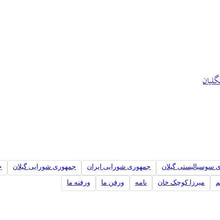
گلیان
 سوسیالیستی گیلان
جمهوری شورایی ایران
جمهوری شورایی گیلان
ج
م
میرزا کوچک خان
نامه
ورفن ما
ورفنه ما