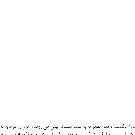
شان راشکست داده، مظفرانه به قلب لهستان پیش می روند و نیروی سرمایه 
ملال آور است؛ لیکن از ذکرش خودداری نمی توان نمود؛ چرا که همه در ایران