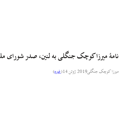
نامهٔ میرزا کوچک جنگلی به لنین، صدر شورای م
میرزا کوچک جنگلی
2019 ژوئن 14
(
غىره
)