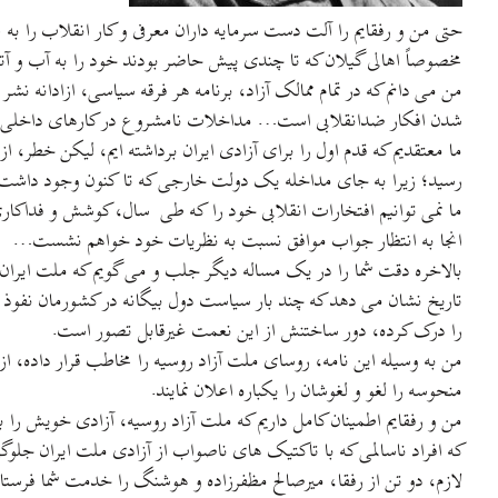
حتی من و رفقایم را آلت دست سرمایه داران معرفی و کار انقلاب را به ت
مخصوصاً اهالی گیلان که تا چندی پیش حاضر بودند خود را به آب و آت
من می دانم که در تمام ممالک آزاد، برنامه هر فرقه سیاسی، ازادانه نش
شدن افکار ضدانقلابی است… مداخلات نامشروع در کارهای داخلی سبب ش
ما معتقدیم که قدم اول را برای آزادی ایران برداشته ایم، لیکن خطر
رسید؛ زیرا به جای مداخله یک دولت خارجی که تا کنون وجود داش
ما نمی توانیم افتخارات انقلابی خود را که طی سال، کوشش و فداکاری 
انجا به انتظار جواب موافق نسبت به نظریات خود خواهم نشست…
بالاخره دقت شما را در یک مساله دیگر جلب و می گویم که ملت ایران ا
تاریخ نشان می دهد که چند بار سیاست دول بیگانه در کشورمان نفوذ 
را درک کرده، دور ساختنش از این نعمت غیرقابل تصور است.
من به وسیله این نامه، روسای ملت آزاد روسیه را مخاطب قرار داده، ا
منحوسه را لغو و لغوشان را یکباره اعلان نمایند.
من و رفقایم اطمینان کامل داریم که ملت آزاد روسیه، آزادی خویش را ب
که افراد ناسالمی که با تاکتیک های ناصواب از آزادی ملت ایران جلو
لازم، دو تن از رفقا، میرصالح مظفرزاده و هوشنگ را خدمت شما فرستاد