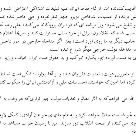
خریب کشانده اند. از تمام نقاط ایران علیه تبلیغات اشتراکی اعتراض شده و 
ش بزنند، از عملیات اشخاص مزبور اظهار تنفر نموده و حتی حاضر شده اند ب
ر و تبلیغ می شود؛ ولی برنامه ای که در ایران پروپاکاند می کنند، علی رغم
ده که انقلابیون ایرانی از خود سلب مسئولیت کنند و صریحاً اعلام دارن
، از جانب دیگر به ما روی اورد است؛ یعنی اگر مداخله خارجی در امور دا
ت، مداخله دولت خارجی دیگر شروع شده است.
به دست آورده ایم، یکباره محو کنیم و به حقوق ملت ایران خیانت ورزیم. 
ز مامورین دولت، تعدیات ففراوان دیده و از آنها بیزارند؛ ممکن است تسلط
کرد؛ اما همین که خواستند احساسات ملی و آزادمنشی ایرانی را منکوب کنن
ز انها می خواهم که به آثار مظالم و تعدیات دولت جبار تزاری که هر وقت 
ه نحو شایسته حفظ خواهند کرد و به تمام ملتهای خواهان آزادی، کمک لازم خو
گیری می کنند، از صحنه انقلاب دور سازند. من تا رسیدن جواب مساعد به ای
م.