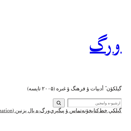
رفتن
به
محتوا
ورگ
گيلکؤن ٚ أدبیات ؤ فرهنگ ؤ غىره (۲۰۰۵ تايسه)
ج
س
گيلکي خط
کتابخؤنه
تماس ؤ پىگيري
ورگ-ه بال بزنين (Support and Donation)
ت
ج
و