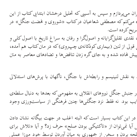
 می‌پردازم و سپس به آسیبی که تحلیل درخشان ابتدایی کتاب از این
نده می‌کنم که مصطفی شعاعیان در کتاب «شوروی و نهضت جنگل» در
ریح کرده است.
 نقدی تقلیل‌گرایانه و اصول‌گرا و رفتن به سراغ تاریخ با اصول کلی و
ولی از لنین (بیماری کودکانه‌ی چپ‌روی) که در متن کتاب هم آمده،
 پیش نهاده شده و به جای گره زدن تناقض‌ها و تضادهای معاصر به متن
 به نقش لنینیسم و رابطه‌اش با جنگل، ناگهان با پرش‌های استدلالی
د صلح آذر ماه ۱۲۹۸ این نتیجه را می‌گیرد که «نیروهای درگیر در جنبش جنگل نیروهای انقلابی به مفهومی که بعدها به دنبال سلطه‌ی
ایب بود. نه فقط نزد جنگلی‌ها چنین فرهنگی از سیاست‌ورزی وجود
ه در این کتاب بسیار است که البته اغلب در جهت بیگانه نشان دادن
ص آیا نمی‌توان از «تاکتیکی بودن صلح» حرف زد؟ و آیا «تلاش برای
لحه بردن و سخن از جمهوری به میان آوردن توسط خود میرزا عملی