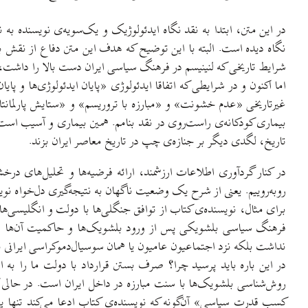
در این متن، ابتدا به نقد نگاه ایدئولوژیک و یک‌سویه‌ی نویسنده ب
نگاه دیده است. البته با این توضیح که هدف این متن دفاع از نق
شرایط تاریخی که لنینیسم در فرهنگ سیاسی ایران دست بالا را داش
اما اکنون و در شرایطی که اتفاقا ایدئولوژی «پایان ایدئولوژی‌ها و پا
غیرتاریخی «عدم خشونت» و «مبارزه با تروریسم» و «ستایش پارلمانتا
بیماری کودکانه‌ی راست‌روی در نقد بنامم. همین بیماری و آسیب است ک
تاریخ، لگدی دیگر بر جنازه‌ی چپ در تاریخ معاصر ایران بزند.
در کنار گردآوری اطلاعات ارزشمند، ارائه فرضیه‌ها و تحلیل‌های درخ
روبه‌روییم. یعنی از شرح یک وضعیت ناگهان به نتیجه‌گیری دل‌خواه نوی
فرهنگ سیاسی بلشویکی پس از ورود بلشویک‌ها و حاکمیت آن‌ها در ا
نداشت بلکه نزد اجتماعیون عامیون یا همان سوسیال‌دموکراسی ایرانی 
در این باره باید پرسید چرا؟ صرف بستن قرارداد با دولت ما را به 
روش‌شناسی بلشویک‌ها با سنت مبارزه در داخل ایران است. در حالی ک
کسب قدرت سیاسی» آن‌گونه که نویسنده‌ی کتاب ادعا می‌کند تنها 