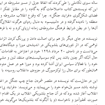
ساله سیری تکاملی را طی کردند که اتفاقا جزئی از مسیر مشروطه در ای
این که نویسنده‌ی کتاب «اصلاحات گام به گام» را در مقابل تفکر ا
فضای شکل‌گیری «فرایند جنگل». چرا که وقوع انقلاب مشروطه و ش
منطقه را نادیده گرفته و در «لنینیسم» به دنبال ردپای هرگونه انقلاب
آن‌ها را در بطن شرایط فرهنگ مشروطه‌ی زمانه ارزیابی کرد و نه با فره
نویسنده در جایی دیگر باز هم برای اصالت دادن و پررنگ کردن اثرا
توهمی که در اثر تئوری‌های بلشویکی در اندیشه‌ی میرزا و دیدگاه‌های 
می‌دانست و در نامه‌ی ۲۰ مرداد ۱۲۹۸ خود در اعتراض به اقدامات کودتاگرانه‌ی نهم مرداد به مدیوانی، یادآور می‌شود که روح سوسیالیزم هم از اقدامات آن‌ها بیزار است.» (ص۷۱و۷۲)
حال آن‌که اگر چنین باشد پس تمام سوسیالیست‌های منتقد لنین و مش
خود را با فعالان سیاسی ایرانی آشنا کرده بود و میرزا هم در عمل مت
همان‌طور که برای مثال رزا لوکزمبورگ در جزوه‌ی «انقلاب روسیه»
این در حالی‌ست که نویسنده در مقصر شمردن جناح چپ جنگل در اغلب مشک
انقلاب آغاز شده بود که در آن جناح بلشویکی انقلاب در یک اقدام انح
صورت تحقیرآمیز و ناخواسته (و یا آن‌گونه که بلشویک‌ها می‌گویند خ