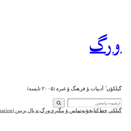
رفتن
به
محتوا
ورگ
گيلکؤن ٚ أدبیات ؤ فرهنگ ؤ غىره (۲۰۰۵ تايسه)
ج
س
گيلکي خط
کتابخؤنه
تماس ؤ پىگيري
ورگ-ه بال بزنين (Support and Donation)
ت
ج
و