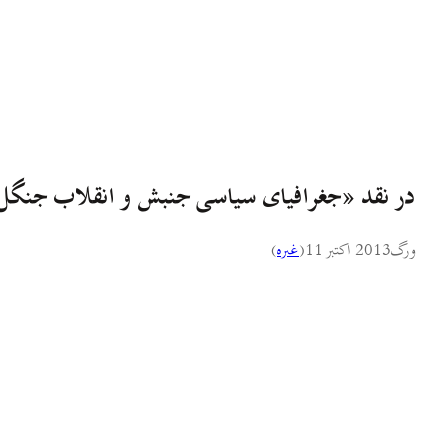
در نقد «جغرافیای سیاسی جنبش و انقلاب جنگل
ورگ
2013 اکتبر 11
(
غىره
)