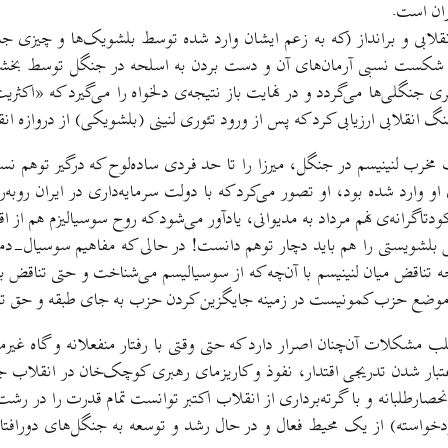
ران است.
نقلابی و برانداز (که به زعم ایشان وارد شده توسط بلشویک‌ها و چیزی ج
کست نسبی‌ آرمان‌های آن و دست بردن به اسلحه در جنگل توسط بخشی 
ی‌گری جنگلی‌ها می‌گردد و در نهایت باز نتیجه‌ی دلخواه را می‌گیرد که «اک
نگ انقلابی ارزیابی کرد که پس از ورود تئوری لنینی (بلشویکی) از دروازه ا
ت مخرب لنینیسم در جنگل، میرزا را تا حد فردی ساده‌لوح که درگیر توهم
او وارد شده بود، او تصور می‌کرد که با دولت سرمایه‌داری در ایران روبه‌ر
ی بلشویستی را هم باید دچار توهم دانست! در حالی که مفاهیم سوسیال-دم
وجه تناقض میان لنینیسم با آن‌چه که از سوسیالیسم می‌شناخت و حتی تناقض 
 با موضع حزب کمونیست در زمینه جایگزین کردن حزب به جای طبقه و حق ت
لات آن‌چنان اصرار دارد که حتی وقتی با رفتار منفعلانه و گاه غیرمسئولان
صارطلبانه و با گرته‌برداری از انقلاب اکتبر توانست تمام قدرت را در رشت
ودخواسته) از یک محیط فعال و در حال رشد و توسعه به جنگل‌های دورافتاده