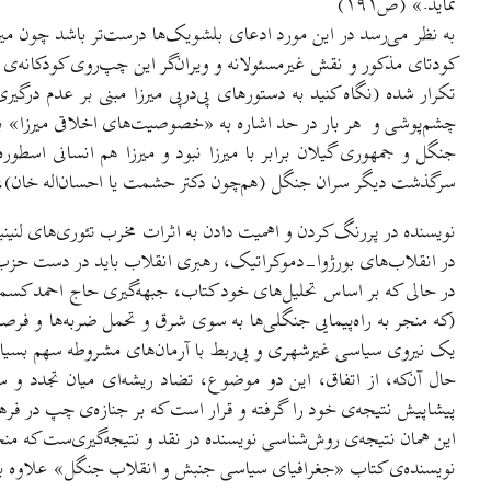
نماید.» (ص۱۹۱)
به نظر می‌رسد در این مورد ادعای بلشویک‌ها درست‌تر باشد چون میرز
کودتای مذکور و نقش غیرمسئولانه و ویران‌گر این چپ‌روی کودکانه‌ی
تکرار شده (نگاه کنید به دستورهای پی‌درپی میرزا مبنی بر عدم درگ
چشم‌پوشی و هر بار در حد اشاره به «خصوصیت‌های اخلاقی میرزا» بس
جنگل و جمهوری گیلان برابر با میرزا نبود و میرزا هم انسانی اسطوره
سرگذشت دیگر سران جنگل (هم‌چون دکتر حشمت یا احسان‌اله خان)، تنه
نویسنده در پررنگ کردن و اهمیت دادن به اثرات مخرب تئوری‌های لنین
در انقلاب‌های بورژوا-دموکراتیک، رهبری انقلاب باید در دست حزب
در حالی که بر اساس تحلیل‌های خود کتاب، جبهه‌گیری حاج احمد کسمایی
(که منجر به راه‌پیمایی جنگلی‌ها به سوی شرق و تحمل ضربه‌ها و فرصت
یک نیروی سیاسی غیرشهری و بی‌ربط با آرمان‌های مشروطه سهم بسیار زی
حال آن‌که، از اتفاق، این دو موضوع، تضاد ریشه‌ای میان تجدد و س
پیشاپیش نتیجه‌ی خود را گرفته و قرار است که بر جنازه‌ی چپ در فر
این همان نتیجه‌ی روش‌شناسی نویسنده در نقد و نتیجه‌گیری‌ست که م
نویسنده‌ی کتاب «جغرافیای سیاسی جنبش و انقلاب جنگل» علاوه بر 