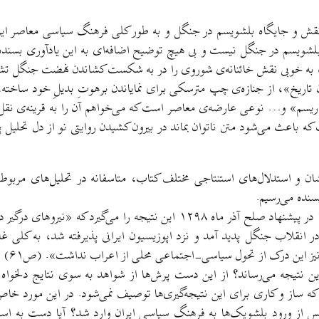
ه نقش و جایگاه بلشویسم در جنگل و به طور کلی فرهنگ سیاسی معاصر ایران
ش بلشویسم در جنگل نیست و بی هیچ توضیح اضافه‌ای به این یادآوری بس
ت، به خوبی نقش خائنانه‌ی شوروی را در به شکست کشاندن نهضت جنگل تش
یان تاریخ»، از جنازه‌ی چپ مترسکی برای نمایاندن برهوتِ بدیلِ خود ساخته،
ریسم» و… نوعی عارضه‌ی معاصر است که می‌خواهم آن را به قرینه‌ی نقل ق
ه باعث می‌شود متن ناتوان بماند در بیرون کشیدن روایتی نو از دل تحلیل
شان و استدلال‌های استنتاجی مختلف کتاب، متاسفانه در تحلیل‌های مربوط
سنده می‌رسیم.
برای مثال، نویسنده‌ی کتاب از توافق جنگلی‌ها با دولت و انگلیسی‌ها در پیشنها
نقلاب جنگل پدید آمد و نزد اپوزیسیون ایرانی پذیرفته شد، به کلی غ
نیز این درک از تحول سیاسی-اجتماعی محلی از اعراب نداشت». (ص۶۱)
این نتیجه می‌رساند؟ از این دست پرش‌ها از شواهد به سوی نتایج دلخوا
ه ساز و کاری برای این نتیجه‌گیری‌ها توصیف نمی‌شود. در این مورد خا
پس از ورود بلشویک‌ها به فرهنگ سیاسی ایران وارد شد؟ آیا دست به اس