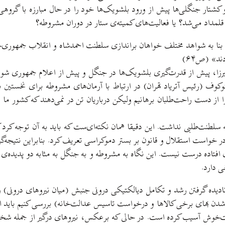
و کشتار جنگلی‌ها پیش از ورود بلشویک‌ها خود را در حال مبارزه با گروه
قلمداد می‌شد؟ یا فعالیت‌های کمیته‌ی ستار در دوران مشروطه؟
نا به شواهد مختلف خواهان براندازی سلطنت احمدشاه و انقلاب جمهوری‌خ
ند» (ص۶۴)
دانیم همان‌طور که در کتاب هم آمده (ص۴۴) شخص میرزا، پیش از قدرت‌گیری بلشویک‌ها در جنگل و پی
ف (رئیس آتریاد تهران) در ارتباط با آرمان‌های مشروطه برای نخستین بار
 را از دست راحت‌طلبان برهانیم ولیکن درباریان تن در نمی‌دهند که کشور 
 سلطنت‌طلبی نداشت. این دقیقا همان نکته‌ای‌ست که باید به آن توجه کر
در خواست استقلال و قانون بر بستر دموکراسی تعریف کرد. بنابراین نتیجه‌گ
فتاده درست نیست. این نگاه به مشروطه و به جنگل به مثابه دو پدیده‌ی 
ی دارد.
یده گرفتن رشد و تکامل دیالکتیکی درونی جنبش (میان نیروهای درونی) و ن
 شدن بهای برخی کالاها و درخواست تاسیس عدالت‌خانه) بررسی کنیم باید ا
‌خوش آسیب کرده است. در حالی که برعکس، نیروهای درگیر از جمله شخص