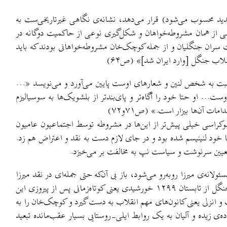
دید محسوب می‌شود) قرار می‌دهد، نشانه‌ی نگاهی غیرتاریخی‌ست به
از همان مشروطه‌خواهان و شکل‌گیری نوعی از حاکمیت دوگانه در
ثریت سران جنگلیان و از جمله کوچک‌خان مشروطه‌خواهانی بودند که باید
نقلاب جنگل [وارد ایران شد]» (ص۶۴)
 نسبت به شخص لنین و شعارهای اوست پایین می‌آورد و می‌نویسد «…
وست… او حتا خود را آگاه‌تر و پای‌بندتر از بلشویک‌ها به سوسیالیزم
وکراسی خیلی پیش‌تر از این‌ها در مشروطه توسط اجتماعیون عامیون
با خود لنینیسم شده بود و در جای لازم دست به نقد و اعتراض هم زد.
عیین سرنوشت و سیاست نپ به مخالفت بر می‌خیزد.
ه‌ی میرزا روبه‌رو می‌شود، باز بی آن‌که حتی جمله‌ای در نقد میرزا
نوشته باشد مسیر دل‌خواه خود را می‌پیماید و می‌نویسد: «فرایند بی‌اعتبار شدن تدریجی اقتدار، نفوذ و کاریزمای رهبری کوچک‌خان در انقلاب جنگل از تابستان ۱۲۹۹ خورشیدی یعنی کوتاه‌زمانی پس از پیروزی این
 و انزلی یعنی کانون‌های مهم انقلاب به دست گیرد و کوچک‌خان را به
‌ی زیده و آلیان به یک روابط ایلی-روستایی بسیار عقب‌مانده تبعید