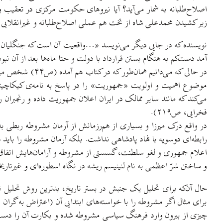
اصلاح‌طلبانه به شمار می‌آید؟ آیا نیروهای حکومت مرکزی در تعقیب 
زیر کشیدن محمدعلی شاه از تخت هم عملی اصلاح‌طلبانه و غیرانقلابی 
نویسنده که در جایی دیگر می‌نویسد «…واقعیت آن است که جنگلیان ب
آمد دست‌کم به هنگام بستن قرارداد با دولت و حتا ماه‌ها بعد از آن نبود
در حالی که می‌
موضوع اهمیت و اولویت «جمهوریت» را در پاسخ به نامه‌ی کیکاچینوکو
می‌کند که مانند سایر ممالک در ایران اعلان جمهوریت داده و رنجبران
فخرایی، ص۲۱۹).
در واقع درک میرزا و بسیاری از هم‌رزمانش از آرمان مشروطه ربطی به
رابطه‌ای دوسویه با نهاد پادشاهی نداشت. بلکه آرمان مشروطه را باید 
اعلام جمهوری و لغو سلطنت، گسستی از مشروطه و آرامان‌هایش اتفاق ا
و ساختن شرّ اعظمی به نام لنینیسم ریشه در نگاه اسطوره‌ای و غیرتاریخ
حال آن‌که برای تحلیل یک جنبش در بستر تاریخ، بدترین روش تحلیل ناد
برای مثال اگر مشروطه را با خواسته‌های ابتدایی آن (اعتراض به گران
چیزی از بیرون وارد فرهنگ سیاسی مشروطه شده و بکارت آن را دست