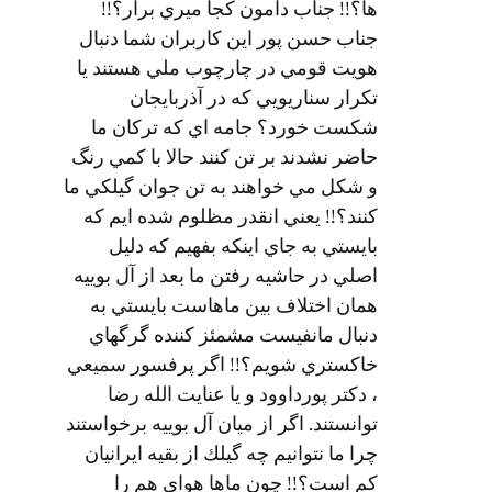
ها؟!! جناب دامون كجا ميري برار؟!!
جناب حسن پور اين كاربران شما دنبال
هويت قومي در چارچوب ملي هستند يا
تكرار سناريويي كه در آذربايجان
شكست خورد؟ جامه اي كه تركان ما
حاضر نشدند بر تن كنند حالا با كمي رنگ
و شكل مي خواهند به تن جوان گيلكي ما
كنند؟!! يعني انقدر مظلوم شده ايم كه
بايستي به جاي اينكه بفهيم كه دليل
اصلي در حاشيه رفتن ما بعد از آل بوييه
همان اختلاف بين ماهاست بايستي به
دنبال مانفيست مشمئز كننده گرگهاي
خاكستري شويم؟!! اگر پرفسور سميعي
، دكتر پورداوود و يا عنايت الله رضا
توانستند. اگر از ميان آل بوييه برخواستند
چرا ما نتوانيم چه گيلك از بقيه ايرانيان
كم است؟!! چون ماها هواي هم را