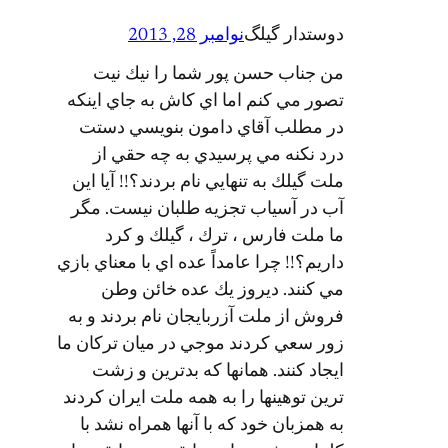
دوستدار گيلگ
نوامبر 28, 2013
من جناب حسن پور شما را نيك نيت
تصور مي كنم اما اي كاش به جاي اينكه
در مطلب آقاي دامون بنويسي دستت
درد نكنه مي پرسيدي به چه حقي از
ملت گيلك به تنهايي نام بردند؟!! آيا اين
آب در آسياب تجزيه طلبان نيست. مگر
ما ملت فارس ، ترك ، گيلك و كرد
داريم؟!! چرا عامداً عده اي با معناي بازي
مي كنند. ديروز يك عده خائن وطن
فروش از ملت آزربايجان نام بردند و به
زور سعي كردند موجي در ميان تركان ما
ايجاد كنند. همانها كه بدترين و زشت
ترين توهينها را به همه ملت ايران كردند
به همزبان خود كه با آنها همراه نشد با