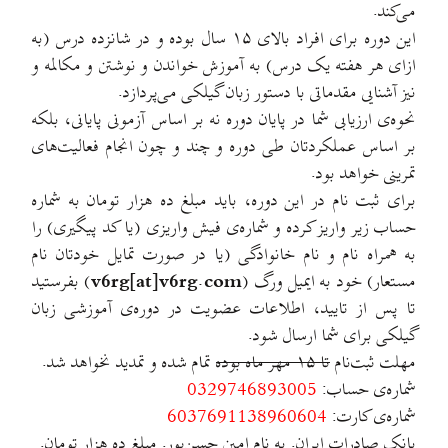
می‌کند.
این دوره برای افراد بالای ۱۵ سال بوده و در شانزده درس (به
ازای هر هفته یک درس) به آموزش خواندن و نوشتن و مکالمه‌ و
نیز آشنایی مقدماتی با دستور زبان گیلکی می‌پردازد.
نحوه‌ی ارزیابی شما در پایان دوره نه بر اساس آزمونی پایانی، بلکه
بر اساس عملکردتان طی دوره و چند و چون انجام فعالیت‌های
تمرینی‌ خواهد بود.
برای ثبت نام در این دوره، باید مبلغ ده هزار تومان به شماره
حساب زیر واریز کرده و شماره‌ی فیش واریزی (یا کد پیگیری) را
به همراه نام و نام خانوادگی (یا در صورت تمایل خودتان نام
مستعار) خود به ایمیل ورگ (
v6rg[at]v6rg.com
) بفرستید
تا پس از تایید، اطلاعات عضویت در دوره‌ی آموزشی زبان
گیلکی برای شما ارسال شود.
مهلت ثبت‌نام
تا ۱۵ مهر ماه بوده
تمام شده و تمدید نخواهد شد.
شماره‌ی حساب:
0329746893005
شماره‌ی کارت:
6037691138960604
بانک صادرات ایران. به نام امین حسن‌پور. مبلغ ده هزار تومان.