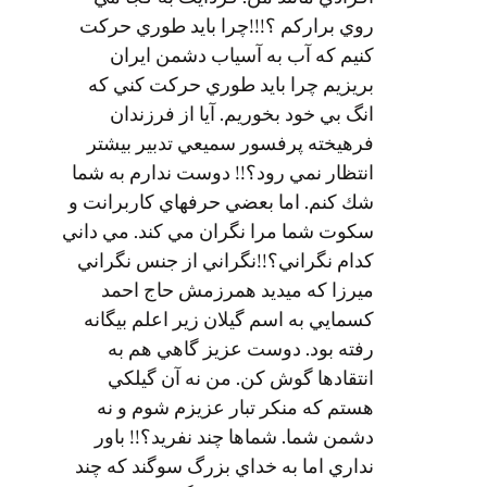
روي براركم ؟!!!چرا بايد طوري حركت
كنيم كه آب به آسياب دشمن ايران
بريزيم چرا بايد طوري حركت كني كه
انگ بي خود بخوريم. آيا از فرزندان
فرهيخته پرفسور سميعي تدبير بيشتر
انتظار نمي رود؟!! دوست ندارم به شما
شك كنم. اما بعضي حرفهاي كاربرانت و
سكوت شما مرا نگران مي كند. مي داني
كدام نگراني؟!!نگراني از جنس نگراني
ميرزا كه ميديد همرزمش حاج احمد
كسمايي به اسم گيلان زير اعلم بيگانه
رفته بود. دوست عزيز گاهي هم به
انتقادها گوش كن. من نه آن گيلكي
هستم كه منكر تبار عزيزم شوم و نه
دشمن شما. شماها چند نفريد؟!! باور
نداري اما به خداي بزرگ سوگند كه چند