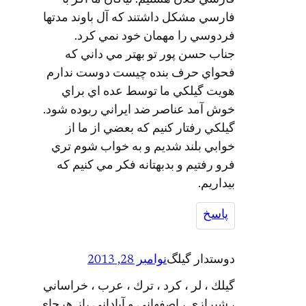
فارسي مشكل داشتند كه آل باوند مدتها
فردوسي را مهمان خود نمي كرد.
جناب حسن پور تو بهتر مي داني كه
فحواي حرف بنده چيست دوست ندارم
هويت گيلكي ما توسط عده اي براي
خوش آمد عناصر ضد ايراني ربوده شود.
گيلكي رفتار كنيم كه بعضي از ما از
خوابي بلند شديم و به خواب شوم تري
فرو رفتيم و بدبهتانه فكر مي كنيم كه
بيداريم.
پاسخ
دوستدار گيلگ
نوامبر 28, 2013
گيلك ، لر ، كرد ، ترك ، عرب ، خراساني
، شيرازي ، اصفهاني و آباداني ،از هرجاي