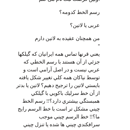
رسم الخط کدومه؟
عربی یا لاتین؟
من همچنان عقیده به لاتین دارم
”
يعني قرنها تماس همه ايرانيان كه گيلكها
جزئي از آن هستند با رسم الخطي كه
عربي نيست و در اصل آرامي است و
توسط نياكان همه كلي تغيير شكل يافته
بايستي لاتين را ترجيح دهيم؟ لاتين يا بدتر
از آن خط سرليك باكويي با گيلكي
همبستگي بيشتري دارد؟!! رسم الخط
چيني مشكل تر است با خط الرسم رايج
ما؟!! خط الرسم چيني موجب
سرافكندي چيني ها شده يا تنزل چيني