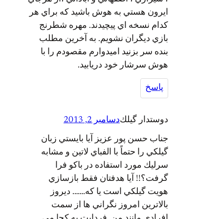
ايرون هستي به هوش باشيد كه براي هر
كدام نسخه اي پيچيدند. مهره شطرنج
بازي ديگران نشويم. به آخرين مطلب
بنده سر بزنيد اميدوارم مقصودم را با
هوش سرشار خود دريابيد.
پاسخ
دوستدار گيلك
دسامبر 2, 2013
جناب حسن پور عزيز آيا بايستي زبان
گيلكي را حتماً با الفباي لاتين و مشابه
سرليك مورد استفاده در باكو فرا
گرفت؟!! آيا هدفتان فقط بازسازي
هويت گيلكي است يا كه……. ديروز
بالاترين امروز نگراني ها از سمت
افرادي مانند من. فردايت به كجا مي