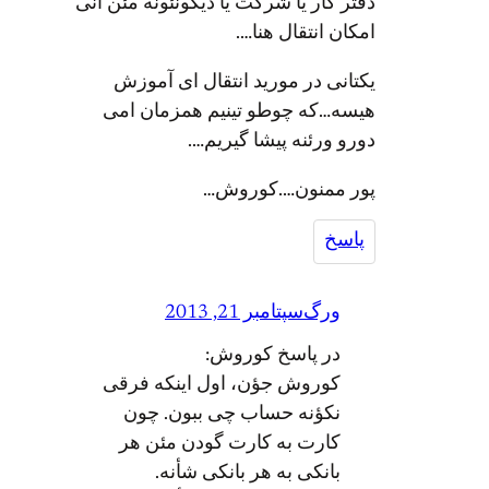
دفتر کار یا شرکت یا دیکونئونه مئن انی
امکان انتقال هنا….
یکتانی در مورید انتقال ای آموزش
هیسه…که چوطو تینیم همزمان امی
دورو ورئنه پیشا گیریم….
پور ممنون….کوروش…
پاسخ
ورگ
سپتامبر 21, 2013
در پاسخ کوروش:
کوروش جؤن، اول اینکه فرقی
نکؤنه حساب چی ببون. چون
کارت به کارت گودن مئن هر
بانکی به هر بانکی شأنه.