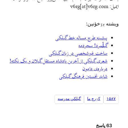
ایمیل: v6rg[at]v6rg.com
ويشته بۊخؤنين:
پیشینه طرح مساله خط گیلکی
گيلٚمرد! سحردمه
ساخت غیرشخصی در زبان گیلکی
شعری گیلکی از آخرین پادشاه مستقل گیلان و یک نکته!
درباره‌ی دامون
شاید نخستین فرهنگ گیلکی
۱۵۸۷
کۊرچ ما
گيلکي مدرسه
63 پاسخ