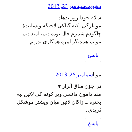
دهیوپت
سپتامبر 23, 2013
سلام.خودا زور بدهاد
مو تازگی یکته گیلکی لاجیگه(وبسایت)
چاگودم.شمرم خال بوده دنم، امید دنم
بتونیم همدیگر امره همکاری بدریم.
پاسخ
موتا
سپتامبر 26, 2013
تی جؤن ساق آبرار ♥
منم دامون مانسن ویر کونم کی لاتین ببه
بختره … زاکان لاتین میان ویشتر موشکل
دَریدی ..
پاسخ