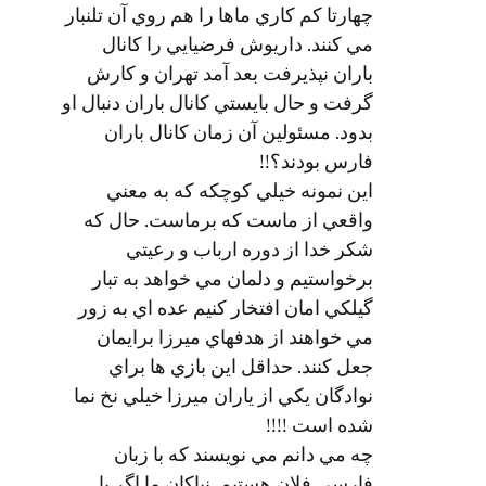
چهارتا كم كاري ماها را هم روي آن تلنبار
مي كنند. داريوش فرضيايي را كانال
باران نپذيرفت بعد آمد تهران و كارش
گرفت و حال بايستي كانال باران دنبال او
بدود. مسئولين آن زمان كانال باران
فارس بودند؟!!
اين نمونه خيلي كوچكه كه به معني
واقعي از ماست كه برماست. حال كه
شكر خدا از دوره ارباب و رعيتي
برخواستيم و دلمان مي خواهد به تبار
گيلكي امان افتخار كنيم عده اي به زور
مي خواهند از هدفهاي ميرزا برايمان
جعل كنند. حداقل اين بازي ها براي
نوادگان يكي از ياران ميرزا خيلي نخ نما
شده است !!!!
چه مي دانم مي نويسند كه با زبان
فارسي فلان هستيم. نياكان ما اگر با