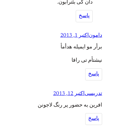
دأن کی بئترابون.
پاسخ
دامون
اکتبر 1, 2013
برأر مو ایمیله هدأمأ
نیشتأم تی رافا
پاسخ
تدریسی
اکتبر 12, 2013
افرین به حضور پر رنگ لاجونن
پاسخ