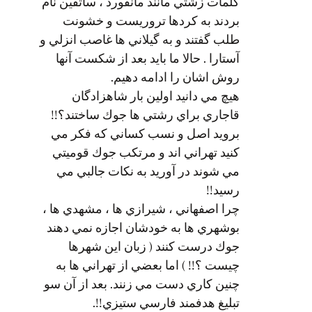
كلمات زشتي مانند مانقورد ، ساتقين نام
بردند به كردها تروريست و خشونت
طلب گفتند و به گيلاني ها غاصب انزلي و
آستارا . حالا ما بايد بعد از شكست آنها
روش اشان را ادامه دهيم.
هيچ مي دانيد اولين بار شاهزادگان
قاجاري براي رشتي ها جوك ساختند؟!!
برويد اصل و نسب كساني كه فكر مي
كنيد تهراني اند و مرتكب جوك قوميتي
مي شوند در آوريد به نكات جالبي مي
رسيد!!
چرا اصفهاني ، شيرازي ها ، مشهدي ها ،
بوشهري ها به خودشان اجازه نمي دهند
جوك درست كنند ( زبان اين شهرها
چيست ؟!! ) اما بعضي از تهراني ها به
چنين كاري دست مي زنند. بعد از آن سو
تبليغ هدفمند فارسي ستيزي!!.