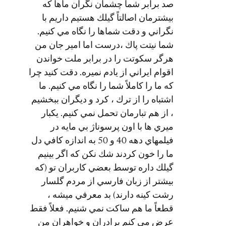
صد برابر شما چشمان نگران ماها كه
بيشترمان اصالتاً گيلك هستيم داريم با
نگراني و دقت شماها را نگاه مي كنيم.
شما نيتت پاك ،درست اما امير جان من
هرگر سكوتت را در برابر ملت خواندن
اقوام ايراني از يادم نميره. دقت كنيد چرا
كه ما را كاملاً شما را نگاه مي كنيم. ما
اشتباه را از ترك ، كرد و ديگران ببخشيم
، از هم تبارمان تحمل نمي كنيم. يكبار
ميري ها با اون پرسوناژ بي مايه در
فيلمهاي دهه 40 و 50 به اندازه كافي دل
ما را خون كردند شك نكن كه اگر بينيم
گيلك داره توسط بعضي كاربران تو (كه
بيشتر از زبان فارسي از مردم گلسار
رشت كينه دارند) بد معرفي ميشه ،
قطعاً ما هم ساكت نمي شنيم. فعلاً فقط
عرض مي كنم برادران و خواهران من