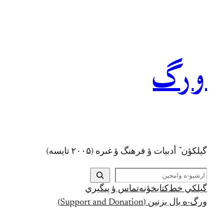
رفتن
به
محتوا
ورگ
گيلکؤن ٚ أدبیات ؤ فرهنگ ؤ غىره (۲۰۰۵ تايسه)
ج
س
گيلکي خط
کتابخؤنه
تماس ؤ پىگيري
ت
ورگ-ه بال بزنين (Support and Donation)
ج
و