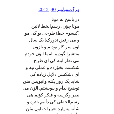
ورگ
سپتامبر 30, 2013
در پاسخ به موتا:
موتا جؤن، رسم‌الخط لاتین
(کیسوم خط) طرحی بو کی مو
و می رفیق (دورک) یک سال
اون سر کار بودیم و بازون
منتشرا گودیم. امما الؤن خودم
می نظر اینه کی ای طرح
شکست بخؤرده و عملی نیه و
ای دشکسن دلایل زیاده کی
شاید یک روز یکته وانیویس مئن
توضیح بدأم و بنویشتم. الؤن می
نظر وگرسه و فیکر کؤنم هی
رسم‌الخطی کی دأنیم بئتره و
شأنه یه پاره تغییرات اون مئن