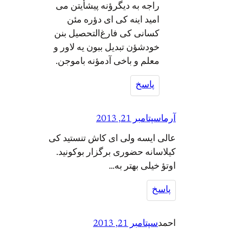
راجه به دیگرؤنه پیشأیتن می
امید اینه کی ای دؤره مئن
کسانی کی فارغ‌التحصیل بنن
خودشؤن تبدیل ببون یه لاور و
معلم و باخی آدمؤنه باموجن.
پاسخ
آرما
سپتامبر 21, 2013
عالی ایسه ولی ای کاش تنستید کی
کیلاسانه حضوری برگزار بوکونید.
اوتؤ خیلی بهتر به…
پاسخ
احمد
سپتامبر 21, 2013