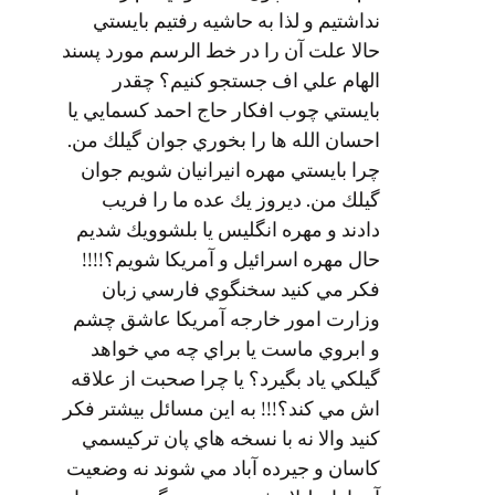
نداشتيم و لذا به حاشيه رفتيم بايستي
حالا علت آن را در خط الرسم مورد پسند
الهام علي اف جستجو كنيم؟ چقدر
بايستي چوب افكار حاج احمد كسمايي يا
احسان الله ها را بخوري جوان گيلك من.
چرا بايستي مهره انيرانيان شويم جوان
گيلك من. ديروز يك عده ما را فريب
دادند و مهره انگليس يا بلشوويك شديم
حال مهره اسرائيل و آمريكا شويم؟!!!!
فكر مي كنيد سخنگوي فارسي زبان
وزارت امور خارجه آمريكا عاشق چشم
و ابروي ماست يا براي چه مي خواهد
گيلكي ياد بگيرد؟ يا چرا صحبت از علاقه
اش مي كند؟!!! به اين مسائل بيشتر فكر
كنيد والا نه با نسخه هاي پان تركيسمي
كاسان و جيرده آباد مي شوند نه وضعيت