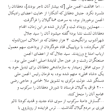
…اما مخالفت انجمن ملی [که بیشتر آنان تاجر بودند]، دهقانان را
دلسرد نکرد. جنبش دهقانی که آشکارا از حمایت اعضای رادیکال
انجمن برخوردار بود، به سرعت همهٔ گیلان را فراگرفت.
…مهمترین رویداد ثبت و گزارش شده در این زمان، اقدام
دهقانان لشت نشا بود؛ گفته میشود آنان را سید جلال
شهرآشوب برانگیخت. ۳ هزار دهقان که در املاک امین‌الدوله
کار میکردند، با برپایییک نهاد خودگردان از پرداخت سهم معمول
ارباب امتناع ورزیدند. سید جلال که از اعضای انجمن
صنعتگران رشت و در عين حال نمایندهٔ اصلی انجمن ملی بود…
از سوی محافل زمیندار به سازماندهی دهقانان برای تبدیل خود به
یک «شاه محلی» متهم شده بود، به فرمان رئیس انجمن ملی
دستگیر شد. دولت مرکزی به تشویق ملا خمامی و حاجی رضی
۲۰۰ قزاق به گیلان فرستاد تا شورش دهقانان را سرکوب و
مجامع آنان را منحل کنند.
…گسترش دامنهٔ سرکوب از سوی شاه جدید و تهدید کودتا تاثیر
فوری بر مردم گیلان گذاشت… ترس فزاینده از رویارویی با