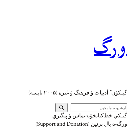
رفتن
به
محتوا
ورگ
گيلکؤن ٚ أدبیات ؤ فرهنگ ؤ غىره (۲۰۰۵ تايسه)
ج
س
گيلکي خط
کتابخؤنه
تماس ؤ پىگيري
ت
ورگ-ه بال بزنين (Support and Donation)
ج
و