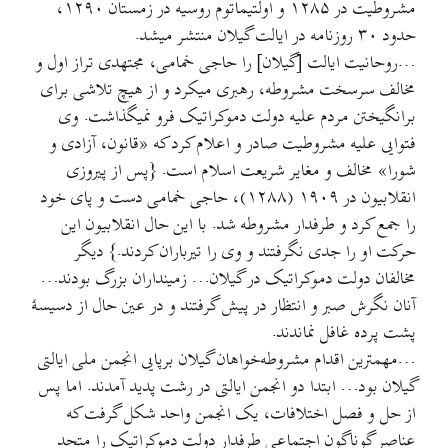
مشروطیت در ۱۲۸۵ و اولتیماتوم روسیه در زمستان ۱۲۹۰،
حدود ۳۰ روزنامه در ایالت گیلان منتشر میشد.
…روحانیت ایالت [گیلان] را حاجی خمامی، مجتهدی تراز اول و
مخالف سرسخت مشروطه، رهبری میکرد و از هیچ تلاشی برای
برانگیختن مردم علیه دولت دموکراتیک فرو نمیگذاشت. وی
فتوایی علیه مشروطیت صادر و اعلام کرد که «قانون، آزادی و
شورا» مخالف و مغایر شریعت اسلام است. {پس از پیروزی
انقلابیون در ۱۹۰۹ (۱۲۸۸)، حاجی خمامی دست و پای خود
را جمع کرد و طرفدار مشروطه شد. با این حال انقلابیون این
حرکت او را جدی نگرفتند و وی را تیرباران کردند.} دیگر
مخالفان دولت دموکراتیک در گیلان… زمینداران بزرگ بودند…
آنان نگرش صبر و انتظار در پیش گرفتند و در عین حال از دسیسهٔ
پشت پرده غافل نماندند.
…مهمترین اقدام مشروطه‌خواهان گیلان برپایی انجمن ملی ایالتی
گیلان بود… ابتدا دو انجمن ایالتی در رشت پدید آمدند. اما پس
از حل و فصل اختلافات، یک انجمن واحد شکل گرفت که
عناصر گوناگون اجتماعی طرفدار دولت دموکراتیک را متحد