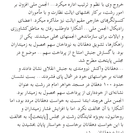
خروج وی با نظم و ترتیب اداره میکرد… انجمن ملی افزون بر
امور رشت، بر کار بخشهای ایالت نظارت و با مأموران
کنسولگریهای خارجی مقیم ایالت نیز مذاکره میکرد. اعضای
رادیکال انجمن ملی… آشکارا داوطلب رفتن به مناطق کشاورزی
و ایالات برای سازماندهی انجمنهای محلی میشدند. یکی از
راهکارها، تشویق دهقانان به نپرداختن سهم محصول به زمینداران
بود. با گسترش جنبش امتناع از پرداخت سهم… موضوع در
مجلس پایتخت مطرح شد.
…دهقانان واکنش نیرومندی به جنبش انقلابی نشان دادند و
مجدانه بر خواستهای خود در شمال پای فشردند… بست نشستن
حدود ۱۰۰ دهقان در مسجد خواهر امام در رشت به عنوان
نشانه‌ای از خودداری از پرداخت سهم محصول به زمیندار بود.
انجمن ملی هرچند ابتدا نسبت به خواست دهقانان مردد بود، اما
آشکارا با آن مخالفت نکرد. اما با افزایش فشار زمینداران و
روحانیون، به‌ویژه نمایندگان رشت در مجلس [پایتخت]، به مخالفت
با این خواست دهقانان برخاست و خواستار پایان بخشیدن به
امتناع دهقانان… شد.