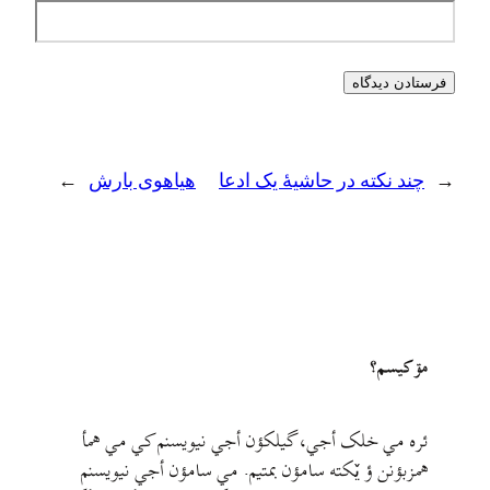
←
چند نکته در حاشیهٔ یک ادعا
هیاهوی بارش
→
مۊ کيسم؟
ئره مي خلک أجي، گيلکؤن أجي نيويسنم کي مي همأ
همزبؤنن ؤ يٚکته سامؤن بمتيم. مي سامؤن أجي نيويسنم