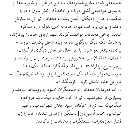
محمدعلی شاه، مشروطه‌خواهان میانه‌رو در تهران و شهرستانها را
به سوی مواضعی آشتی‌جویانه و محافظه‌کارانه‌تر سوق داد. با
شکست جناح رادیکال انجمن رشت، دهقانان نیز تن به سازش
دادند و برای پرداخت دیون خود به امین‌الدوله وارد مذاکره
شدند. برخی دهقانان موافقت کردند سهم اربابی خود را بپردازند،
به شرط آنکه دیگر زورگویی‌ها، به ویژه «حق بکارت عروس»
برای زمیندار لغو شود. با این حال در بخش دیگری از گیلان،
دیلمان، دهقانان سر به شورش برداشتند، زمینداران را راندند و
پرچم سرخ برافراشتند. این اقدام آشکارا نه فقط یک ایدهٔ
سوسیال‌دموکرات، که یک سنت کهن ایرانی بود که تاریخچهٔ آن به
شورش علیه اشغال تازیان بازمیگشت.
…اما قهرمانان دهقانان و صنعتگران محدود به روستاها نبودند و
بسیاری از شهرنشینان نیز از آنان حمایت میکردند. درواقع،
هنگامیکه سه تن از محرکان [سید جلال شهرآشوب، رحیم
شیشه‌بر، محمد اُرسی‌دوز] دستگیر و زندانی شدند، آنان را زیر
فشار مغازه‌داران، صنعتگران و دهقانان آزاد کردند.