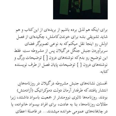
برای اینکه هم لذتی برده باشیم از بریده‌ای از این کتاب و هم
شاید تشویقی بشه برای خوندن کاملش، چکیده‌ای از فصل
اولش رو اینجا نقل میکنم که به نوعی تصویرگر فضای
سربرآوردن جنبش جنگل در گیلان پس از مشروطه ست. فقط
این توضیح رو بدم که نوشته‌های درون [ ] توضیحات ورگ و
نوشته‌های درون { } توضیحات پایان فصل از طرف نویسنده
کتابه.
نخستین نشانه‌های جنبش مشروطه در گیلان در روزنامه‌هایی
انتشار یافتند که طرفدار آرمان دولت دموکراتیک (آزادمنش)
بودند. روزنامه‌ها تاثیری نیرومندتر از جمعیت باسواد داشتند، زیرا
مقالات روزنامه‌ها، بنا به عادت، برای افراد بیسواد خانواده، یا
در چایخانه‌های عمومی خوانده میشدند… در فاصلهٔ اعطای