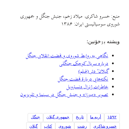
منبع: خسرو شاکری. میلاد زخم، جنبش جنگل و جمهوری
شوروی سوسیالیستی ایران: ۱۳۸۶
ويشته بۊخؤنين:
نگاهی به روابط شوروی و نهضت انقلابی جنگل
درباره سریال کوچک جنگلی
گیلانˇ دتر (فیلم)
نکته‌هایی دربارهٔ نهضت جنگل
خاطرات ژنرال دنسترویل
تصویر «میرزا» و جنبش جنگل در سینما و تلویزیون
۱۵۹۲
أریه ما
تاریخ
جمهوری گیلان
جنگل
خسرو شاکری
رشت
شوروی
کتاب
گیلان