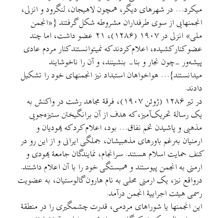
میکرد… در شهرهای دیگر، همچون لاهیجان، لنگرود و انزلی،
انجمنهایی از سوی طرفداران مشروطه شکل گرفتند {«انجمن
ملی» انزلی در ۱۹۰۷ (۱۲۸۶)، ۲۱ عضو داشت، اما چند
عضو کنار کشیده، اعلام کردند که نمیتوانستند کنار مردم عادی
پیشه‌ور -چون نجار و بنا- بنشینند، و آن را ناخوشایند
میدانستند}… هواخواهان استبداد نیز انجمنهای خود را تشکیل
دادند.
در تیر ۱۲۸۶ (ژوئن ۱۹۰۷)، فرقهٔ مجاهد رشت در واکنش به
یک رسالهٔ تحریک‌آمیز، که هدف از آن برانگیختن ستیزه‌جویی
مذهبی و پاشیدن تخم نفاق… بود، اعلام کرد که یهودیان و
ارمنیان به‌رغم باورهای مذهبیشان، جملگی ایرانی و از این رو در
کنف حمایت اسلام هستند. سرانجام، نمایندگان جامعهٔ یهودی و
ارمنی به انجمن پیوستند و همبستگی خود را با آن اعلام داشتند.
درواقع نیز، یک ارمنی محلی به نام هارون گالوستیان، به عضویت
رسمی هیئت اجراییهٔ انجمن درآمد.
این انجمنها یا شوراهای مردمی، قدرت چشمگیری را در منطقهٔ