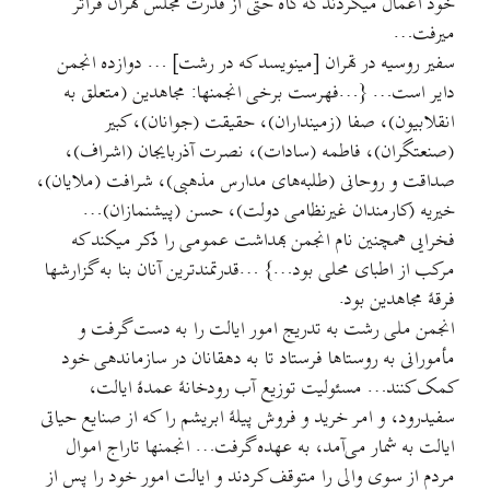
خود اعمال میکردند که گاه حتی از قدرت مجلس تهران فراتر
میرفت…
سفیر روسیه در تهران [مینویسد که در رشت] … دوازده انجمن
دایر است… {…فهرست برخی انجمنها: مجاهدین (متعلق به
انقلابیون)، صفا (زمینداران)، حقیقت (جوانان)، کبیر
(صنعتگران)، فاطمه (سادات)، نصرت آذربایجان (اشراف)،
صداقت و روحانی (طلبه‌های مدارس مذهبی)، شرافت (ملایان)،
خیریه (کارمندان غیرنظامی دولت)، حسن (پیشنمازان)…
فخرایی همچنین نام انجمن بهداشت عمومی را ذکر میکند که
مرکب از اطبای محلی بود…} …قدرتمندترین آنان بنا به گزارشها
فرقهٔ مجاهدین بود.
انجمن ملی رشت به تدریج امور ایالت را به دست گرفت و
مأمورانی به روستاها فرستاد تا به دهقانان در سازماندهی خود
کمک کنند… مسئولیت توزیع آب رودخانهٔ عمدهٔ ایالت،
سفیدرود، و امر خرید و فروش پیلهٔ ابریشم را که از صنایع حیاتی
ایالت به شمار می‌آمد، به عهده گرفت… انجمنها تاراج اموال
مردم از سوی والی را متوقف کردند و ایالت امور خود را پس از