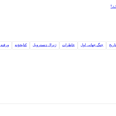
شد!
اریخ
جنگ جهانی اول
خاطرات
ژنرال دنسترویل
کتابخؤنه
ورفنه 