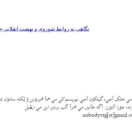
نگاهی به روابط شوروی و نهضت انقلابی ج
مي خلک أجي، گيلکؤن أجي نيويسنم کي مي همأ همزبؤنن ؤ يٚکته سامؤن بمتي
نه، جؤرا ألبۊرز. أگه خأنين مي همرأ گب بزنين اين مي ايمٚیل‌ ‌
nobodyvrg[at]gmail.