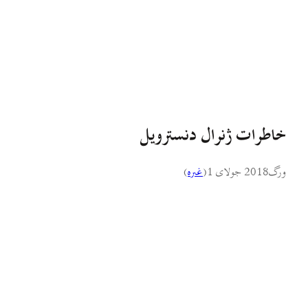
خاطرات ژنرال دنسترویل
ورگ
2018 جولای 1
(
غىره
)