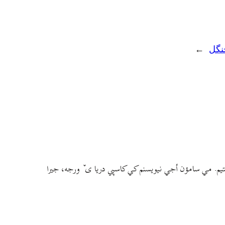
نگل
→
م. مي سامؤن أجي نيويسنم کي کاسپي دريا ی ٚ ورجه، جيرا