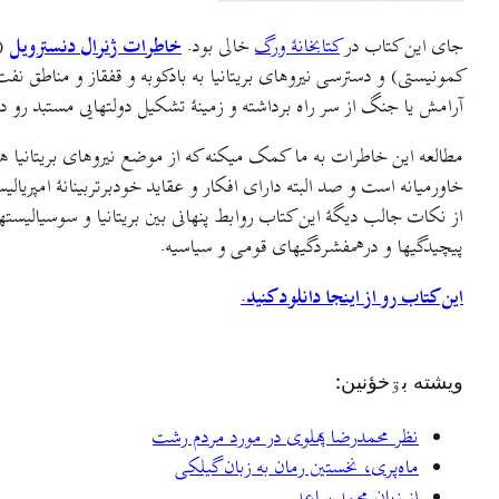
جای این کتاب در
کتابخانهٔ ورگ
خالی بود.
خاطرات
ژنرال دنسترویل
کمونیستی) و دسترسی نیروهای بریتانیا به بادکوبه و قفقاز و مناطق نفت‌
آرامش یا جنگ از سر راه برداشته و زمینهٔ تشکیل دولتهایی مستبد رو در
مطالعه این خاطرات به ما کمک میکنه که از موضع نیروهای بریتانیا ه
خاورمیانه است و صد البته دارای افکار و عقاید خودبرتربینانهٔ امپریال
از نکات جالب دیگهٔ این کتاب روابط پنهانی بین بریتانیا و سوسیالیسته
پیچیدگیها و درهمفشردگیهای قومی و سیاسیه.
این کتاب رو از اینجا دانلود کنید.
ويشته بۊخؤنين:
نظر محمدرضا پهلوی در مورد مردم رشت
ماه‌پری، نخستین رمان به زبان گیلکی
از زبان محمد ساعد