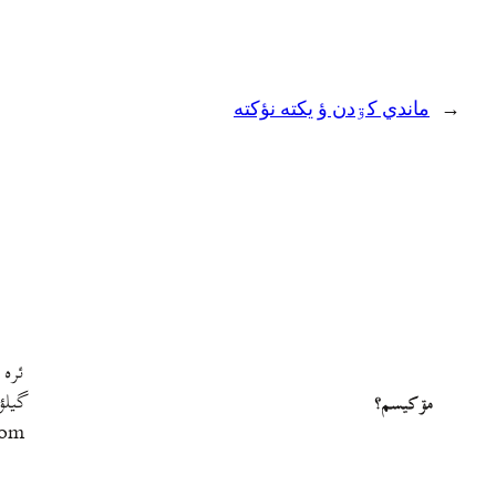
←
ماندي کۊدن ؤ یکته نؤکته
ئره 
گيلؤ
مۊ کيسم؟
com