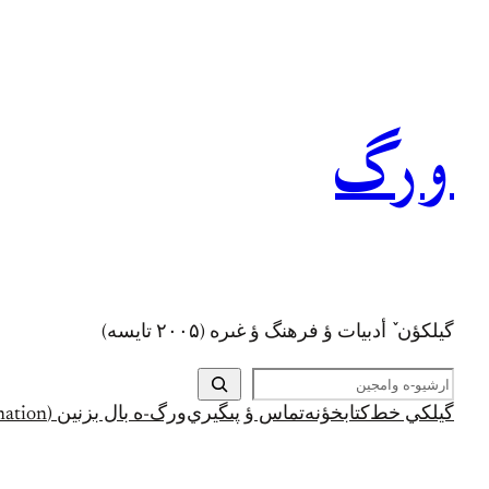
رفتن
به
محتوا
ورگ
گيلکؤن ٚ أدبیات ؤ فرهنگ ؤ غىره (۲۰۰۵ تايسه)
ج
س
گيلکي خط
کتابخؤنه
تماس ؤ پىگيري
ورگ-ه بال بزنين (Support and Donation)
ت
ج
و