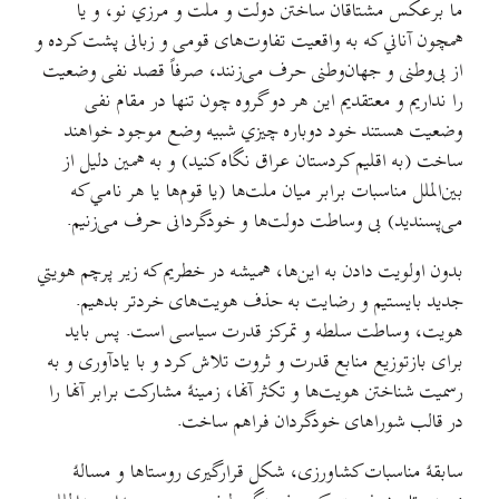
ما برعکس مشتاقان ساختن دولت و ملت و مرزي نو، و یا
همچون آناني که به واقعیت تفاوت‌های قومی و زبانی پشت کرده و
از بی‌وطنی و جهان‌وطنی حرف می‌زنند، صرفاً قصد نفی وضعیت
را نداریم و معتقدیم این هر دو گروه چون تنها در مقام نفی
وضعیت هستند خود دوباره چیزي شبیه وضع موجود خواهند
ساخت (به اقلیم کردستان عراق نگاه کنید) و به همین دلیل از
بین‌الملل مناسبات برابر میان ملت‌ها (یا قوم‌ها یا هر نامي که
می‌پسندید) بی وساطت دولت‌ها و خودگردانی حرف می‌زنیم.
بدون اولویت دادن به این‌ها، همیشه در خطریم که زیر پرچم هویتي
جدید بایستیم و رضایت به حذف هویت‌های خردتر بدهیم.
هویت، وساطت سلطه و تمرکز قدرت سیاسی است. پس باید
برای بازتوزیع منابع قدرت و ثروت تلاش کرد و با یادآوری و به
رسمیت شناختن هویت‌ها و تکثر آنها، زمینهٔ مشارکت برابر آنها را
در قالب شوراهای خودگردان فراهم ساخت.
سابقهٔ مناسبات کشاورزی، شکل قرارگیری روستاها و مسالهٔ