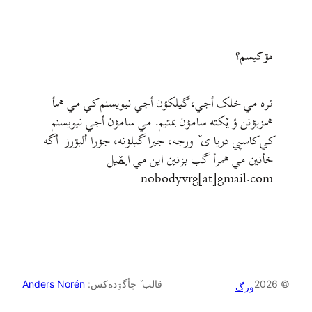
مۊ کيسم؟
ئره مي خلک أجي، گيلکؤن أجي نيويسنم کي مي همأ
همزبؤنن ؤ يٚکته سامؤن بمتيم. مي سامؤن أجي نيويسنم
کي کاسپي دريا ی ٚ ورجه، جيرا گيلؤنه، جؤرا ألبۊرز. أگه
خأنين مي همرأ گب بزنين اين مي ايمٚیل‌ ‌
nobodyvrg[at]gmail.com
© 2026
قالب ٚ چأگۊده‌کس:
Anders Norén
ورگ