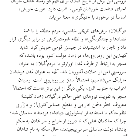
بررسی این برش از تاریخ گیلان برای فهم دو زمینهٔ مختلف جریان
احیای شناخت خویشتن قومی، اهمیت دارد. هویت خویش،
اساساً در برخورد با «دیگری» معنا می‌یابد.
در گیلان، برش‌های تاریخی خاصي، مردم منطقه را با همهٔ
تضادها و چندگونگی‌ها و نظام غیرمتمرکزش در برابر دیگري قرار
داد و ناچار به اندیشیدن در چیستی قومی خویش کرد. شاید
کهنترین این رودررویی‌ها، در زمان دولت آشور بوده باشد، که
منجر به ارتباط از طرف تمدن اورارتو با مردم گیلان به عنوان
سرزمیني امن از حملات آشوریان شد. آنچه به عنوان تمدن درخشان
مارلیک می‌شناسیم، احتمالاً سنتز این رویارویی است. رسیدن
اعراب به جنوب البرز، یکي دیگر از این برش‌هاست که احتمالاً
منجر به تقویت نیروهای محلی حاکم در گیلان (همان کلیشهٔ
معروف خطر دشمن خارجی و مقطع حساس کنونی!) و بازآرایی
نظم حاکم با استفاده از ایدئولوژی «پادشاه فره‌مند»‌ ساسانی شد؛
چرا که حاکمان محلی که تا دیروز از خراج و سر نهادن به حکم
پادشاه دولت ساسانی سرمی‌پیچیدند، حال سکه به نام شاهان