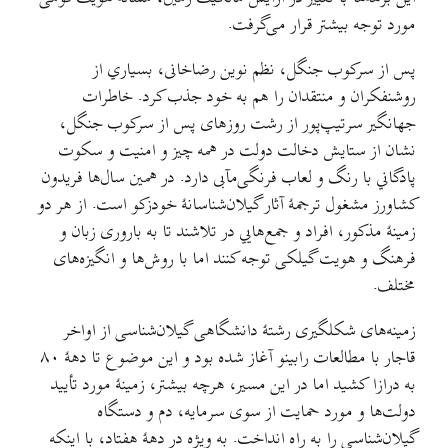
مورد توجه بیشتر قرار می‌گرفت.
پس از سرکوب جنگل، نظم نوین رضاخانی، بسیاري از
روشنفکران و منتقدان را هم به خود جذب کرد. خاطرات
جهانگیر سرتیپ‌پور از رشت روزهای پس از سرکوب جنگل،
نشان از ستایش دخالت دولت در همه چیز و امنیت و سکوت
پادگاني با رنگ و لعاب فرنگی‌مآبی دارد. در همین سال‌ها فریدون
کشاورز مشغول ترجمهٔ آثار گیلان‌شناسانهٔ خودزکو است. از هر دو
زمینهٔ مذکور، افراد و جمع‌هایي در تلاشند تا به باروری زبان و
فرهنگ و هویت گیلکی توجه کنند اما با روش‌ها و انگیزه‌های
مختلف.
زمینه‌های شکلگیری رشتهٔ دانشگاهی گیلان‌شناسی از اواخر
قاجار با مطالعات رابینو آغاز شده بود و این موضوع تا دههٔ ۸۰
به درازا کشید اما در این مسیر، هرچه بیشتر، زمینهٔ مورد تأیید
دولت‌ها و مورد حمایت از سوی سرمایه، دم و دستگاه
گیلان‌شناسی را به راه انداخت. به ویژه در دههٔ هفتاد، با اینکه