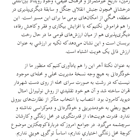
زمین، تاریخ غیرمتمرکز و فرهنگ طیفی، وجود رویداد بین‌المللی
درخشاني همچون جنبش انقلابی جنگل و سابقهٔ دیگری‌پذیری در
منطقه، همگي از امکان‌های بومی ما برای این مسیر است. این
را هم فراموش نکنیم که با افزایش بیکاری و فقر و کاهش رفاه،
دیگری‌پذیری هم از میان ارزش‌های قومی ما در حال رخت
بربستن است و این نشان می‌دهد که تکیه بر ارزشي به عنوان
ارزش ذاتی یک هویت اشتباه است.
به عنوان نکتهٔ آخر این را هم یادآوری کنیم که منظور ما از
خودگردانی به هیچ وجه نسخهٔ مدیریت محلی و محله‌ای موجود
نیست که در رشت به صورت سرای محله از روی دست شهردار
تهران ساخته شد و آن هم خود تقلیدي از روش نولیبرالی امثال
دیوید کامرون بود. انتصاب یا انتخاب متأثر از نظارت‌های بیرونی
هیچ ربطي به خودمدیریتی و خودگردانی و دموکراسی نداشته و
ندارد. قدرت هویت‌ها، از قدرت‌گیری در محل زندگی و کارشان
سرچشمه می‌گیرد. در جوامع امروز که دربارهٔ کوچکترین موضوع
کوچهٔ محل زندگی اختیاري نداریم، اساساً تو گویی هویتي نداریم.