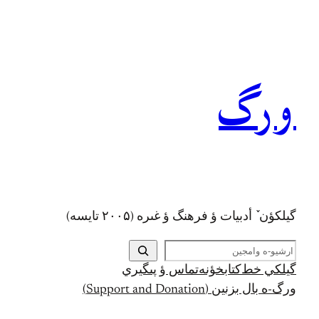
رفتن
به
محتوا
ورگ
گيلکؤن ٚ أدبیات ؤ فرهنگ ؤ غىره (۲۰۰۵ تايسه)
ج
س
گيلکي خط
کتابخؤنه
تماس ؤ پىگيري
ت
ورگ-ه بال بزنين (Support and Donation)
ج
و