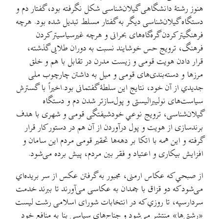
هنوز رشتهٔ دانشگاهی گیلان‌شناسی شکل نگرفته بود، گفتار دم و
دستگاه گیلان‌شناسی دیگر به گفتار مسلط تبدیل شده بود. هرچه
فرهنگیتر کردن گره‌گاه‌های بحرانی و هرچه غیرسیاسیتر کردن
فرهنگ، ترویج حس خوشایند نسبت به دوران طلایی گذشته،
قرار دادن هویت قومی و زیست مدرن در تقابل با هم و خلق
مرزها و دسته‌بندی‌های قومی و میل به داشتن چارچوب ملی
جدیدي از آن خود، نتایج این سلطهٔ گفتمانی بود.اخیراً با گسترش
سیاست‌های نولیبرالیستی و پول‌سازتر شدن دم و دستگاه
گیلان‌شناسی، ترویج نوعي خودشیفتگی قومی و شهری با هدف
برندسازی از هویت و پول درآوردن از آن هم در دستور کار قرار
گرفته و این همه با اتکا بر دهه‌ها تحقیر قومی مردم این سامان و
افزایش بیکاری و اعتیاد و فقر بین مردم، پیش برده می‌شود.
از صبحي که عکاس ارمنی، مجبور به گرفتن عکس از سر بریده‌اي
می‌شود که دو قزاق با چمدان به عکاسی می‌آورند تا ببرند خدمت
سردارسپه، تا روزي که در انتخابات شورای اسلامی رشت لیست
«رشتی‌ها» منتشر می‌شود و جناح‌های سیاسی بنا به منافع خود