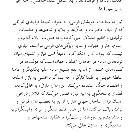
حذف زبان‌ها و فرهنگ‌ها و یک‌شکل شدن همه‌کس و همه چیز
روی سیارهٔ ما.
نیاز به شناخت خویشتن قومی، به عنوان نتیجهٔ فرایندي تاریخی
که از میان خاطرات و جنگ‌ها و بلایا و شادی‌ها و مناسبات
تولیدی و اقلیم مشترک عبور کرده و به صورت زبان، آداب و
رسوم، هنر و ادبیات و سایر ویژگی‌های قومی درآمده، نیازي
نیست که بتوان آن را انکار کرد. دقیقاً همین نیاز و اشتیاق میان
توده‌های مردم در جاهای مختلف جهان است که دولت‌ها در
کشورهای مختلف از آن به نفع بسیج مردم علیه یکدیگر و ادامهٔ
سلطهٔ خویش بر طبقهٔ کارگر و چه بسا گرمابخشی به بازار اسلحه
و اقتصاد جنگ استفاده می‌کنند. نیروهای مترقی، با خالی کردن
فضای پاسخگویی به این نیاز، تصور می‌کنند که تلاش تاریخی
انسان برای ساختن جهاني بهتر را از پیرایهٔ تعصب‌های قومی و
نژادی پاک می‌کنند اما در عمل فقط سنگر را برای واپسگراترین
و بداندیشترین نیروهای راست‌گرا با عقاید ضدمهاجر و
ضددیگری و ضدزن خالی می‌کنند.