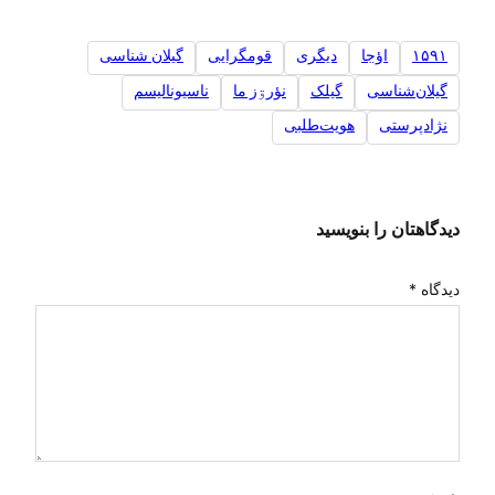
۱۵۹۱
اؤجا
دیگری
قومگرایی
گیلان شناسی
گیلان‌شناسی
گیلک
نؤرۊز ما
ناسیونالیسم
نژادپرستی
هویت‌طلبی
دیدگاهتان را بنویسید
دیدگاه
*