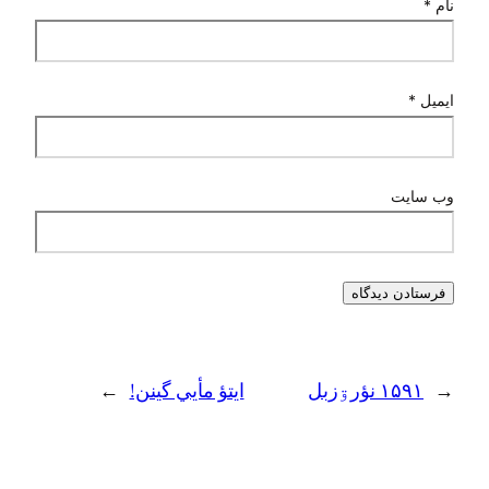
نام
*
ایمیل
*
وب‌ سایت
←
۱۵۹۱ نؤرۊزبل
ایتؤ مأیي گینن!
→