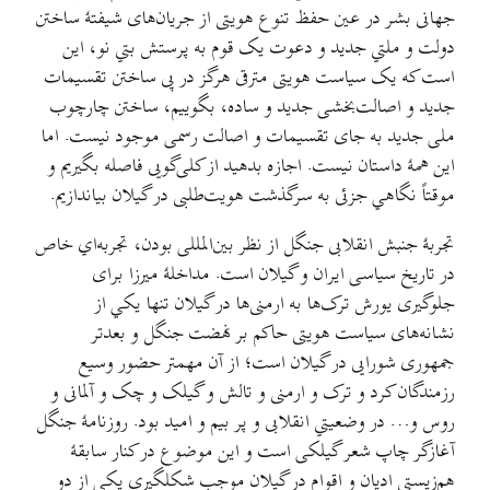
جهانی بشر در عین حفظ تنوع هویتی از جریان‌های شیفتهٔ ساختن
دولت و ملتي جدید و دعوت یک قوم به پرستش بتي نو، این
است که یک سیاست هویتی مترقی هرگز در پی ساختن تقسیمات
جدید و اصالت‌بخشی جدید و ساده، بگوییم، ساختن چارچوب
ملی جدید به جای تقسیمات و اصالت رسمی موجود نیست. اما
این همهٔ داستان نیست. اجازه بدهید از کلی‌گویی‌ فاصله بگیریم و
موقتاً نگاهي جزئی به سرگذشت هویت‌طلبی در گیلان بیاندازیم.
تجربهٔ جنبش انقلابی جنگل از نظر بین‌المللی بودن، تجربه‌اي خاص
در تاریخ سیاسی ایران و گیلان است. مداخلهٔ میرزا برای
جلوگیری یورش ترک‌ها به ارمنی‌ها در گیلان تنها یکي از
نشانه‌های سیاست هویتی حاکم بر نهضت جنگل و بعدتر
جمهوری شورایی در گیلان است؛ از آن مهمتر حضور وسیع
رزمندگان کرد و ترک و ارمنی و تالش و گیلک و چک و آلمانی و
روس و… در وضعیتي انقلابی و پر بیم و امید بود. روزنامهٔ جنگل
آغازگر چاپ شعر گیلکی است و این موضوع در کنار سابقهٔ
هم‌زیستی ادیان و اقوام در گیلان موجب شکلگیری یکي از دو