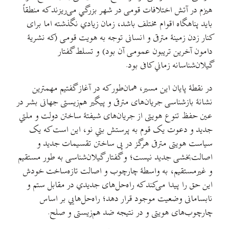
هیزم در آتش اختلافات قومی در شهر بزرگي می‌ریزند که منطقاً
باید پناهگاه اقوام مختلف باشد، زمان زیادي نگذشته اما برای
کنار زدن زمینهٔ مترقی و انسانی توجه به هویت قومی (که نشریهٔ
دامون آخرین تریبون عمومی آن بود) و تسلط گفتار
گیلان‌شناسانه زماني کافی بود.
در نقطهٔ پایان این مسیر، همان‌طور که در آغاز گفتیم مهمترین
نشانهٔ بازشناسی جریان‌های مترقی و پیگیر هم‌زیستی جهانی بشر در
عین حفظ تنوع هویتی از جریان‌های شیفتهٔ ساختن دولت و ملتي
جدید و دعوت یک قوم به پرستش بتي نو، این است که یک
سیاست هویتی مترقی هرگز در پی ساختن تقسیمات جدید و
اصالت‌بخشی جدید نیست؛ و گفتار گیلان‌شناسی به طور مستقیم
و غیرمستقیم، به واسطهٔ چارچوب و اصالت تازه‌ساخت خودش
این حق را پیدا می‌کند که راه‌حل‌های جدیدي در مقابل ستم و
نابسامانی وضعیت موجود قرار دهد؛ راه‌حل‌هایي بر اساس
چارچوب‌های هویتی و در نتیجه ضد هم‌زیستی و صلح.