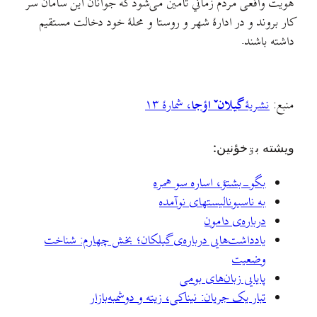
هویت واقعی مردم زماني تأمین می‌شود که جوانان این سامان سر
کار بروند و در ادارهٔ شهر و روستا و محلهٔ خود دخالت مستقیم
داشته باشند.
منبع:
نشریهٔ
گیلانˇ اؤجا
، شمارهٔ ۱۳
ويشته بۊخؤنين:
بگو-بشتؤ، اساره سو همره
به ناسیونالیستهای نوآمده
درباره‌ی دامون
یادداشت‌هایی درباره‌ی گیلکان؛ بخش چهارم: شناخت
وضعیت
پایایی زبان‌های بومی
تبار یک جریان: نیناکی، زیته و دوشمبه‌بازار