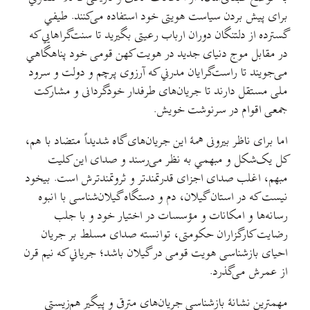
برای پیش بردن سیاست هویتی خود استفاده می‌کنند. طیفي
گسترده از دلتنگان دوران ارباب رعیتی بگیرید تا سنت‌گراهایي که
در مقابل موج دنیای جدید در هویت کهن قومی خود پناهگاهي
می‌جویند تا راست‌گرایان مدرني که آرزوی پرچم و دولت و سرود
ملی مستقل دارند تا جریان‌های طرفدار خودگردانی و مشارکت
جمعی اقوام در سرنوشت خویش.
اما برای ناظر بیرونی همهٔ این جریان‌های گاه شدیداً متضاد با هم،
کل یک‌شکل و مبهمي به نظر می‌رسند و صدای این کلیت
مبهم، اغلب صدای اجزای قدرتمندتر و ثروتمندترش است. بیخود
نیست که در استان گیلان، دم و دستگاه گیلان‌شناسی با انبوه
رسانه‌ها و امکانات و مؤسسات در اختیار خود و با جلب
رضایت کارگزاران حکومتی، توانسته صدای مسلط بر جریان
احیای بازشناسی هویت قومی در گیلان باشد؛ جریاني که نیم قرن
از عمرش می‌گذرد.
مهمترین نشانهٔ بازشناسی جریان‌های مترقی و پیگیر هم‌زیستی