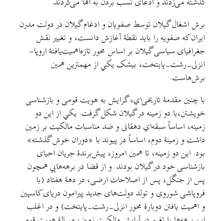
گذشته می‌زدند و ادعای نسب بردن به آنها می‌کردند.
برش اشغال گیلان توسط صفویان و ادغام گیلان در دولت مدرن
ایران که صفویه را باید نقطهٔ آغازش دانست، و تغییر نقش
جغرافیای ‌سیاسی گیلان بر اساس محور تازه‌اهمیت‌یافتهٔ اروپا-
انزلی-رشت-پایتخت، بیشک یکي از مهمترین همین
برش‌هاست.
با چنین مقدمهٔ تاریخی‌اي، گرایش به هویت قومی و بازشناسی
خویشتن،با دو زمینه در گیلان شکل گرفت. یکي از این دو
زمینه، اساساً سبقه‌اي دهقانی و ضد مناسبات مالکیت بر زمین
داشت و زمینهٔ دوم، اساساً در پیوند با «دوران خوش گذشته»
بود. این دو زمینه، تا همین امروز، پیش‌برندهٔ جریان احیای
بازشناسی خود در گیلان بودند. و از قضا در برهه‌هایي همچون
پس از جنگل، پس از اصلاحات ارضی، در دههٔ هفتاد (با
فروپاشی شوروی و تولد دولت‌های جدید پیرامون دریای کاسپین
و اهمیت یافتن دوبارهٔ محور انزلی-رشت-پایتخت) و در اغلب
این برهه‌ها با تغییر در آرایش مالکیت زمین، مسالهٔ هویت قومی