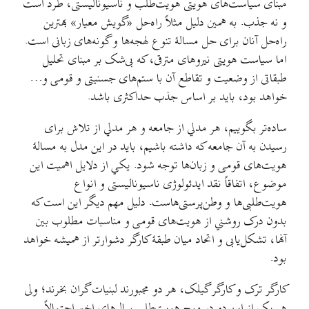
مبنای سیاست‌های هویتی هویت‌طلب و ناسیونالیستی، طرد است
و نه جذب. به همین دلیل مثلاً راه‌حل «گویش معیار» بهترین
راه‌حل آنان برای حل مسالهٔ تنوع لهجه‌ها و گونه‌های زبانی است.
اما سیاست هویتی نیروهای مترقی، که بی‌شک بر مبنای تحلیل
طبقاتی از وضعیت و تقاطع آن با ستم‌های جسنیتی و قومی و…
خواهد بود، باید بر اساس جذب حداکثری باشد.
ساده‌تر بگوییم، هر مدلي از جامعه و هر مدلي از تلاش برای
رسیدن به آن جامعه که داشته باشیم، باید در این مدل به مسالهٔ
هویت‌های قومی و زبان‌ها توجه شود. یکي از دلایل اهمیت این
موضوع، اتفاقاً نقد ایدئولوژی ناسیونالیستی و انواع
هویت‌طلبی‌ها و وطن‌پرستی‌هاست. دلیل مهم دیگر این است که
بدون درک روشني از هویت‌های قومی و مناسبات مطلوب بین
آنها، تشکل‌یابی و اتحاد میان طبقهٔ کارگر دشوارتر از همیشه خواهد
بود.
کارگر ترک و کارگر گیلک، هر دو مجبورند لبنیات گران بخرند؛ ولی
هر یک از این دو در موج هویت‌طلبی سال‌های اخیر احتمالاً