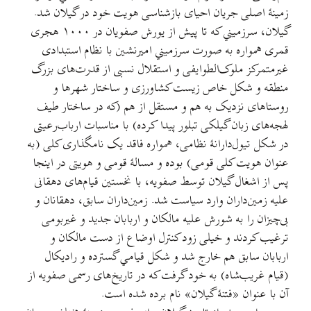
زمینهٔ اصلی جریان احیای بازشناسی هویت خود در گیلان شد.
گیلان، سرزمیني که تا پیش از یورش صفویان در ۱۰۰۰ هجری
قمری همواره به صورت سرزمیني امیرنشین با نظام استبدادی
غیرمتمرکز ملوک‌الطوایفی و استقلال نسبی از قدرت‌های بزرگ
منطقه و شکل خاص زیست کشاورزی و ساختار شهرها و
روستاهای نزدیک به هم و مستقل از هم (که در ساختار طیف
لهجه‌های زبان گیلکی تبلور پیدا کرده) با مناسبات ارباب‌رعیتی
در شکل تیول‌دارانهٔ نظامی، همواره فاقد یک نامگذاری کلی (به
عنوان هویت کلی قومی) بوده و مسالهٔ قومی و هویتی در اینجا
پس از اشغال گیلان توسط صفویه، با نخستین قیام‌های دهقانی
علیه زمین‌داران وارد سیاست شد. زمین‌داران سابق، دهقانان و
بی‌چیزان را به شورش علیه مالکان و اربابان جدید و غیربومی
ترغیب کردند و خیلی زود کنترل اوضاع از دست مالکان و
اربابان سابق هم خارج شد و شکل قیامي گسترده و رادیکال
(قیام غریب‌شاه) به خود گرفت که در تاریخ‌های رسمی صفویه از
آن با عنوان «فتنهٔ گیلان» نام برده شده است.