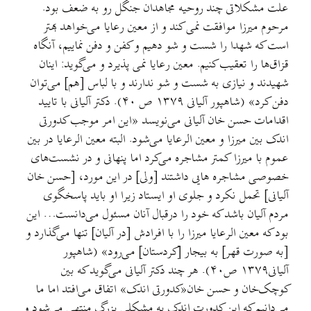
علت مشکلاتی چند روحیه مجاهدان جنگل رو به ضعف بود.
مرحوم میرزا موافقت نمی کند و از معین رعایا می‌خواهد بهتر
است که شهدا را شست و شو دهیم و کفن و دفن نماییم، آنگاه
قزاق‌ها را تعقیب کنیم. معین رعایا نمی پذیرد و می‌گوید: اینان
شهیدند و نیازی به شست و شو ندارند و با لباس [هم] می‌توان
دفن کرد» (شاهپور آلیانی ۱۳۷۹ ص ۴۰). دکتر آلیانی با تایید
اقدامات حسن خان آلیانی می‌نویسد «این امر موجب کدورتی
اندک بین میرزا و معین الرعایا می‌شود. البته معین الرعایا در بین
عموم با میرزا کمتر مشاجره می‌کرد اما پنهانی و در نشست‌های
خصوصی مشاجره هایی داشتند [ولی] در این مورد، [حسن خان
آلیانی] تحمل نکرد و جلوی او ایستاد زیرا او باید پاسخگوی
مردم آلیان باشد که خود را درقبال آنان مسئول می‌دانست… این
بود که معین الرعایا میرزا را با افرادش [در آلیان] تنها می‌گذارد و
[به صورت قهر] به بیجار [کردستان] می‌رود» (شاهپور
آلیانی۱۳۷۹ ص۴۰). هر چند دکتر آلیانی می‌گوید که بین
کوچک‌خان و حسن خان«کدورتی اندک» اتفاق می‌افتد اما ما
می‌دانیم که این کدورتِ اندک به مشکلی بزرگ منتهی می‌شود و