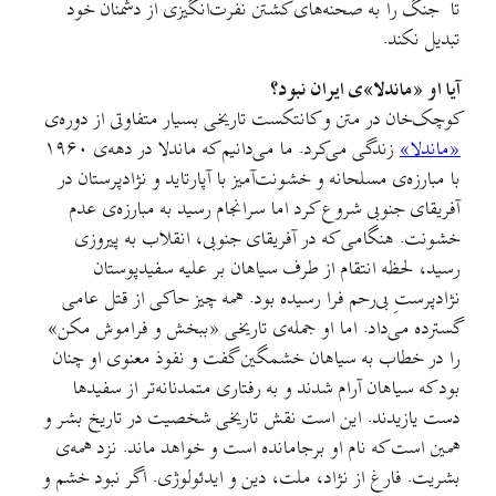
تا جنگ را به صحنه‌های کشتن نفرت‌انگیزی از دشمنان خود
تبدیل نکند.
آیا او «ماندلا»ی ایران نبود؟
کوچک‌خان در متن و کانتکست تاریخی بسیار متفاوتی از دوره‌ی
«ماندلا»
زندگی می‌کرد. ما می‌دانیم که ماندلا در دهه‌ی ۱۹۶۰
با مبارزه‌ی مسلحانه و خشونت‌آمیز با آپارتاید و نژادپرستان در
آفریقای جنوبی شروع کرد اما سرانجام رسید به مبارزه‌ی عدم
خشونت. هنگامی که در آفریقای جنوبی، انقلاب به پیروزی
رسید، لحظه انتقام از طرف سیاهان بر علیه سفیدپوستان
نژادپرستِ بی‌رحم فرا رسیده بود. همه چیز حاکی از قتل عامی
گسترده می‌داد. اما او جمله‌ی تاریخی «ببخش و فراموش مکن»
را در خطاب به سیاهان خشمگین گفت و نفوذ معنوی او چنان
بود که سیاهان آرام شدند و به رفتاری متمدنانه‌تر از سفیدها
دست یازیدند. این است نقش تاریخی شخصیت در تاریخ بشر و
همین است که نام او برجامانده است و خواهد ماند. نزد همه‌ی
بشریت. فارغ از نژاد، ملت، دین و ایدئولوژی. اگر نبود خشم و