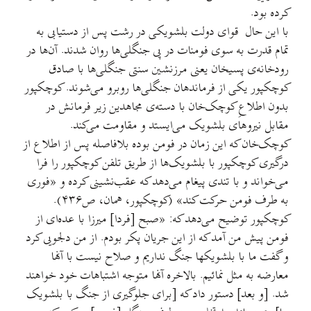
کرده بود.
با این حال قوای دولت بلشویکی در رشت پس از دستیابی به
تمام قدرت به سوی فومنات در پی جنگلی‌ها روان شدند. آن‌ها در
رودخانه‌ی پسیخان یعنی مرزنشین سنتی جنگلی‌ها با صادق
کوچکپور یکی از فرماندهان جنگلی‌ها روبرو می‌شوند. کوچکپور
بدون اطلاعِ کوچک‌خان با دسته‌ی مجاهدین زیر فرمانش در
مقابل نیروهای بلشویک می‌ایستد و مقاومت می‌کند.
کوچک‌خان که این زمان در فومن بوده بلافاصله پس از اطلاع از
درگیری کوچکپور با بلشویک‌ها از طریق تلفن کوچکپور را فرا
می‌خواند و با تندی پیغام می‌دهد که عقب‌نشینی کرده و «فوری
به طرف فومن حرکت کند» (کوچکپور، همان، ص۴۳۶).
کوچکپور توضیح می‌دهد که: «صبح [فردا] میرزا با عده‌ای از
فومن پیش من آمد که از این جریان پکر بودم. از من دلجویی کرد
و گفت ما با بلشویکها جنگ نداریم و صلاح نیست با آنها
معارضه به مثل نمائیم. بالاخره آنها متوجه اشتباهات خود خواهند
شد. [و بعد] دستور داد که [برای جلوگیری از جنگ با بلشویک