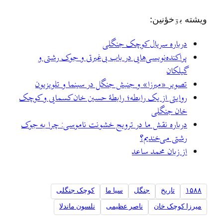
ويشته بۊخؤنين:
درباره سریال کوچک جنگلی
پراکنده‌نویسی‌هایی در باب بی‌غیرتی و جوک رشتی و
گیلکان
تصویر «میرزا» و جنبش جنگل در سینما و تلویزیون
روایتی از یک رابطه؛ رابطهٔ حسین خان کسمایی و کوچک
خان جنگلی
درباره نقش ما در ترویج خشونت ناموسی: چرا به جوک
رشتی می‌خندیم؟
از زبان محمد ساعد
۱۵۸۸
تاریخ
جنگل
سيا ما
کوچک جنگلی
میرزا کوچک خان
ناصر عظیمی
نلسون ماندلا