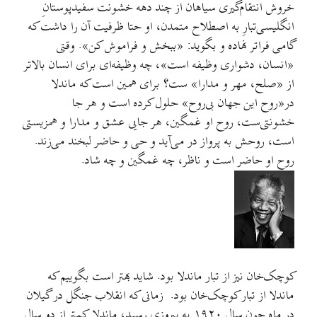
خروش انتقام‌گیری سیاهان از چند دهه خشونت سفیدپوستانِ
انگلیسی‌تبارِ به اصطلاح متمدن، او حتا ظرفیت آن را داشت که
گامی فراتر نهاده و بگوید: «ببخش و فراموش کن». وقتی
«انسان، دشواری وظیفه است»، چه وظیفه‌ای برای انسان بالاتر
از «صلح، مهر و مدارا» ست؟ برای همین است که ماندلا
در«روح این جهان بی‌روح» حلول کرده است و هر جا
خشونتی‌ست، روح او غمگین، هر جایی عشق و مدارا و همزیستی
است، روحش به پرواز در می‌آید و حی و حاضر لبخند می‌زند.
روح او حاضر است و ناظر، چه غمگین و چه شاد.
کوچک‌خان نیز از تبار ماندلا بود. شاید بهتر است بگوییم که
ماندلا از تبار کوچک‌خان بود. زمانی که انقلاب جنگل در گیلان
در ماه جون سال ۱۹۲۰ به پیروزی رسید، ماندلا کمتر از دو سال