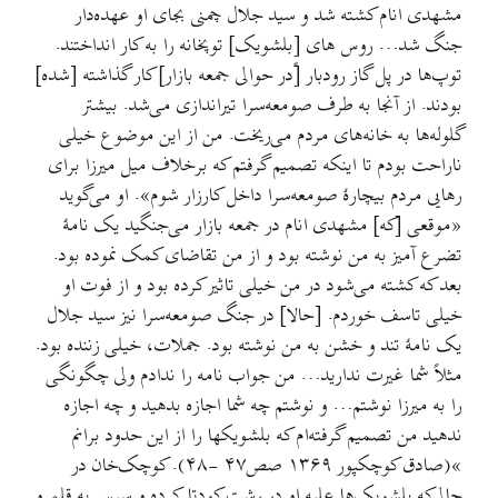
مشهدی انام کشته شد و سید جلال چمنی بجای او عهده‌دار
جنگ شد… روس های [بلشویک] توپخانه را به کار انداختند.
توپ‌ها در پل گاز رودبار [ًدر حوالی جمعه بازار] کار گذاشته [شده]
بودند. از آنجا به طرف صومعه‌سرا تیراندازی می‌شد. بیشتر
گلوله‌ها به خانه‌های مردم می‌ریخت. من از این موضوع خیلی
ناراحت بودم تا اینکه تصمیم گرفتم که برخلاف میل میرزا برای
رهایی مردم بیچارۀ صومعه‌سرا داخل کارزار شوم». او می‌گوید
«موقعی [که] مشهدی انام در جمعه بازار می‌جنگید یک نامۀ
تضرع آمیز به من نوشته بود و از من تقاضای کمک نموده بود.
بعد که کشته می‌شود در من خیلی تاثیر کرده بود و از فوت او
خیلی تاسف خوردم. [حالا] در جنگ صومعه‌سرا نیز سید جلال
یک نامۀ تند و خشن به من نوشته بود. جملات، خیلی زننده بود.
مثلاً شما غیرت ندارید… من جواب نامه را ندادم ولی چگونگی
را به میرزا نوشتم… و نوشتم چه شما اجازه بدهید و چه اجازه
ندهید من تصمیم گرفته‌ام که بلشویکها را از این حدود برانم
»(صادق کوچکپور ۱۳۶۹ صص۴۷ -۴۸). کوچک‌خان در
حالی‌که بلشویک‌ها علیه او در رشت کودتا کرده و سپس به قلمرو