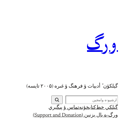
رفتن
به
محتوا
ورگ
گيلکؤن ٚ أدبیات ؤ فرهنگ ؤ غىره (۲۰۰۵ تايسه)
ج
س
گيلکي خط
کتابخؤنه
تماس ؤ پىگيري
ت
ورگ-ه بال بزنين (Support and Donation)
ج
و