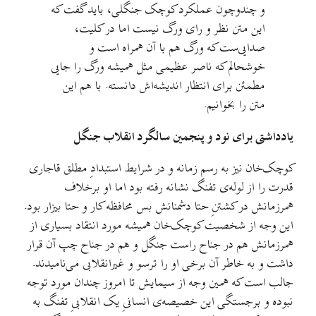
و چندوچون عملکرد کوچک جنگلی، باید گفت که
این متن نظر و رای ورگ نیست اما در کلیت،
صدایی‌ست که ورگ هم با آن همراه است و
خوشحالم که ناصر عظیمی مثل همیشه ورگ را جایی
مطمئن برای انتظار اندیشه‌اش دانسته. با هم این
متن را بخوانیم.
یادداشتی برای نود و پنجمین سالگرد انقلاب جنگل
کوچک‌خان نیز به رسم زمانه و در شرایط استبدادِ مطلق قاجاری
قدرت را از لوله‌ی تفنگ نشانه رفته بود اما او برخلاف
همرزمانش در کشتنِ حتا دشمنانش بس محافظه کار و حتا بیزار بود.
این وجه از شخصیت کوچک‌خان همیشه مورد انتقاد بسیاری از
همرزمانش هم در جناح راست جنگل و هم در جناح چپ آن قرار
داشت و به خاطر آن برخی او را ترسو و غیرانقلابی می‌نامیدند.
جالب است که همین وجه از سیمایش تا امروز چندان مورد توجه
نبوده و برجستگی این خصیصه‌ی انسانیِ یک انقلابیِ تفنگ به