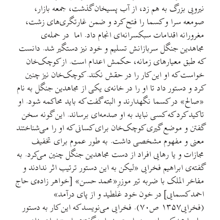
نیرویی بزرگ به هم زد، از آب پسیخان گذشت، جمعه بازار،
صومعه سرا و کسما را فتح کرد و ضمن غارتگری‌های زشت،
مغرورانه اقدامات سبکسرانه‌ای انجام داد. اما در حمله‌ی
مجاهدین جنگل سربازانش تسلیم و خود نیز دستگیر شد. دانست
که طبق معیارهای زمانه، حکمش اعدام است. از کوچک‌خان
خواست که او این کار را در حقش نکند. کوچک‌خان نیز چنین
کرد و دستور داد تا او را در خانه‌ی یکی از مجاهدین جنگل به نام
«صالح» در کسما نگهدارند و البته گفت که باید محاکمه شود. او
تاکید کرد که کسی نباید به او صدمه‌ای برساند. این گونه سخن
گفتن و موضع گیری کوچک‌خان برای کسانی که او را می‌شناختند
معنی و مفهوم مشخصی داشت. به طور عموم برای تخفیف
مجازات و یا رهایی افراد از دست مجاهدین جنگل چنین می‌کرد. به
گفته‌ی ابراهیم فخرایی «لیکن به این دستور ترتیب اثر ندادند و
مفاخر الملک با ضربه تیر موزرِ«محمد حسن» [خواهر زاده‌ی حاج
احمد کسمایی] در خون خود غلطید و از پای درآمد»
(فخرایی۱۳۵۷ ص۷۰). فخرایی می‌نویسد که این کار به دستور