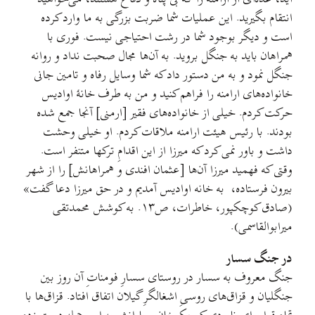
انتقام بگیرید. این عملیات شما ضربت بزرگی به ما وارد کرده
است و دیگر بوجود شما در رشت احتیاجی نیست. فوری با
همراهان باید به جنگل بروید. به آن‌ها مجال صحبت نداد و روانه
جنگل نمود و به من دستور داد که شما وسایل رفاه و تامین جانی
خانواده‌های ارامنه را فراهم کنید و من به طرف خانۀ اوادیس
حرکت کردم. خیلی از خانواده‌های فقیر [ارمنی] آنجا جمع شده
بودند. با رئیس هیئت ارامنه ملاقات کردم. او خیلی وحشت
داشت و باور نمی کرد که میرزا از این اقدامِ ترکها متنفر است.
وقتی که فهمید میرزا آن‌ها [عثمان افندی و همراهانش] را از شهر
بیرون فرستاده، به خانه اوادیس آمدیم و در حق میرزا دعا گفت»
(صادق کوچکپور، خاطرات، ص۱۳. به کوشش محمدتقی
میرابوالقاسمی).
در جنگ سسار
جنگ معروف به سسار در روستای سسارِ فومناتِ آن روز بین
جنگلیان و قزاق‌های روسیِ اشغالگرِ گیلان اتفاق افتاد. قزاق‌ها با