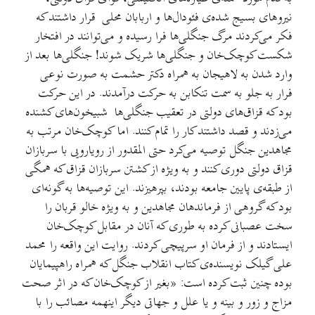
نیروهای بسیج شده‌ی فئودال‌ها و اربابان محلی قرار داشتند که
فکر می‌کردند مرگ جنگلی‌ها فرا رسیده و می‌توانند در افتخار
شکست کوچک‌خان و جنگلی‌ها شریک شوند! جنگلی‌ها بعد از
وارد شدن به لاهیجان به همراه دکتر حشمت به صورت نوعی
فرار به جلو به سمت تنکابن به حرکت درآمدند. در این حرکت
بود که قزاق‌های دولتی در تعقیب جنگلی‌ها شبیخون‌های کشنده
می‌زدند و قصد داشتند کار را تمام کنند. اما کوچک‌خان مرتب به
مجاهدین جنگل توصیه می‌کرد حتی المقدور از رویارویی با سربازان
قزاق دولتی دوری کنند و به ویژه از کشتن سربازان قزاق که همگی
از طبقه‌ی پایین جامعه بودند، بپرهیزند. این توصیه‌ها به گونه‌ای
بود که گروهی از فرماندهان مجاهدین و به ویژه خالو قربان را
سخت عصبانی کرده به طوری که آنان در مقابل کوچک‌خان
ایستادند و از فرمان او سرپیچی کردند. روایت این واقعه را محمد
علی گیلک نویسنده‌ی کتاب انقلاب جنگل که همراه راهپیمایان
بوده چنین ثبت کرده است: «بغیر از کوچک‌خان که در اثر صحت
مزاج و زور و بینه و یا علل و جهاتی دیگر اینهمه مصائب را با