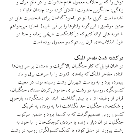
دوش را که بر خلاف معمول عدم خشونت را در متنِ مرگ و
زندگی، جایگزین خشونت انقلابی کرده بود، چندان نمایانده
نشده است. گویی ما نیز در ناخودآگاهمان برای شخصیت هایی در
چنین موقعیتی، این گونه رفتارها را بر نمی تابیم!. اجازه می‌خواهم
تا نمونه هایی ارائه کنیم که در کانتکست تاریخی زمانه و حتا در
طول انقلاب‌های قرن بیستم کمتر معمول بوده است.
در کشته شدن مفاخر الملک
در همان اوایل که کار جنگلیان بالا گرفت و نامشان بر سرِ زبان‌ها
افتاد، مفاخر الملک که پله‌های قدرت را با سرعت برق و باد
پیموده بود و به ریاست شهربانی رشت رسیده بود، در معیت
کنسولگری روسیه در رشت برای خاموش کردن صدای جنگلیان،
فراتر از وظیفه اش، پا پیش گذاشت. ابتدا در دستگیری، بازجویی
و شکنجه‌ی جنگلیان حد نگذاشت اما به زودی به تحریک
کنسول روس تصمیم گرفت که به کسما برود و ضمن سرکوب
جنگلیان در آن دیار ، زنده یا مرده‌ی کوچک‌خان را با خود به
رشت بیاورد. در مدتی کوتاه با کمک کنسولگری روسیه در رشت