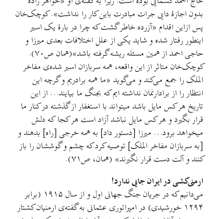
حاج احمد کسمایی بوده است. زیرا به گفته‌ی او «خواهر زاده
بدون اجازۀ دایی جرات مبادرت باین کار را نداشت». کوچک‌خان
پس ازاین اقدام «آزرده خاطر گشت که چرا در بارۀ یک اسیر
اینطور رفتار شده و شاید یکی از علل اختلافات بعدی میرزا و
حاجی احمد از همین مسئله ریشه گرفته باشد»(همان ص۷۰).
کوچک‌خان متاثر از این واقعه، همه سربازان اسیر شده‌ی مفاخر
الملک را جمع می‌کند و می‌گوید «ما همه برادریم و گرچه این
انتظار را از برادارنمان نداشته ایم که بجنگ ما بیایند… از این
تاریخ هر کس مایل باشد میتواند با استغفار از گذشته در کنار ما
قرار بگیرد و هر کس مایل نباشد آزاد است هر کجا که دلش
میخواهد برود… میرزا [دستور داد] به همه خرجی [راه] بدهند و
[به سربازان مفاخر الملک] توصیه کرد که چشم و گوششان را باز
کنند و آلت دست قرار نگیرند» (همان، ص۷۱).
ارمنی‌کشی در ایران جایی ندارد!
می‌دانیم که در جریان جنگ جهانی اول و از سال ۱۹۱۵ (برابر
۱۲۹۴ خورشیدی) در امپراتوری عثمانی به گفته‌ی ارمنیان کشتار