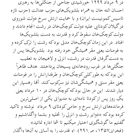
در ۹ مرداد ۱۲۹۹ خورشیدی جناحی از جنگلی‌ها به رهبری
احسان الله خان به همراه بلشویک‌های حزب عدالت (حزب تازه
تاسیس کمونیست ایران) و با حمایت ارتش سرخِ دولت شوروی
در گیلان کودتایی علیه دولت کوچک‌خان در رشت انجام دادند و
دولت کوچک‌خان سقوط کرد و قدرت به دست بلشویک‌ها
افتاد. در این زمان کوچک‌خان مدتی بود که رشت را ترک کرده و
به فومنات یعنی مقر همیشگی خود رفته بود. بلشویک‌ها پس از
به دست گرفتن قدرت در رشت، انزلی و لاهیجان به تعقیب
جنگلی‌ها در غرب رودخانه‌ی پسیخان پرداختند. هدف ظاهراً
این بود که به طور کلی کوچک‌خان و طرفدارانش را در فومنات
یعنی مقر سنتی و همیشگی‌شان نیز سرکوب کنند. آنها رهسپار این
دیار شدند. این در حالی بود که کوچک‌خان در ۱۰ مرداد یعنی
یک روز پس از کودتا نامه‌ای به مدیوانی یکی از اصلی‌ترین
فرمانده‌های ارتش سرخ و حامی کودتای ۹ مرداد نوشته و تاکید
کرده بود که «دوایر رشت و انزلی را تخلیه و بشما واگذاشتیم و
گفتیم ما گوشه‌گیری اختیار میکنیم تا شما اداره نمائید»
(فخرایی۱۳۵۷، ص۲۹۱). او قدرت را به آسانی به آن‌ها واگذار