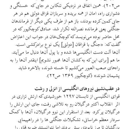
ص۲۰۲). همین اتفاق در نزدیکی تنکابن در جایی که خستگی و
دشواری راه، امان از همه بریده و سربازان قزاق دولتی هم در هر
جایی کمین کرده بودند، باز هم از طرف یکی دیگر از فرماندهان
جنگلی یعنی فرمانده نصرالله تکرار شد. صادق کوچکپور که در
محل حاضر بوده می‌نویسد که کوچک‌خان در جواب این اعتراض
گفت که: «جنگ با قزاقان [دولتی] یک نوع برادرکشی است.
آن‌ها آلت دست انگلیسی‌ها شده و با پول آن‌ها دنبال ما می‌آیند.
ما هم [برای این که به کشتن آن‌ها مجبور نشویم] اینقدر آن‌ها را به
راه‌های صعب العبور می‌کشیم تا خسته شوند، بالاخره شاید
پشیمان شوند» (کوچکپور ۱۳۶۹ ص۲۲).
در عقب‌نشینی نیروهای انگلیسی از انزلی و رشت
قوای انگلیسی از تابستان ۱۲۹۷ خورشیدی که ارتش تزاری در
اثر انقلاب اکتبر در گیلان رو به تلاشی رفت، جای این ارتش را
در گیلان پر کرد. بعد از استقرار این نیرو در گیلان، آن‌ها با کمک
سردار معظم خراسانی، تشکیلات جنگلی ‌ها را در راهپیمایی
بزرگشان تا مرز نابودی پیش بردند اما نتوانستند ضربه نهایی را