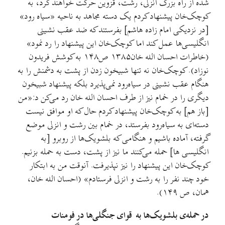
شده از راه بزرگ انزلی، رشت، قزوین حرکت خواهند کرد، به
کوچک‌خان پیشنهاد کردم یک دسته مجاهد به ناحیه «سیاه رود»
[در نزدیکی امام زاده هاشم] بفرستند که ضد عقب نشینی
انگلیسی‌ها عمل کند اما کوچک‌خان این پیشنهاد را رد نمود»
(خاطرات احسان الله خان۱۳۸۵ ص۱۴۸ به کوشش فریدون
نوزاد). کوچک‌خان نه تنها شبیخون زدن از پشت به دشمنش را به
هنگام عقب نشینی در سیاه‌رود نمی‌پذیرد بلکه پیشنهاد شبیخون
دیگری را در خمام نیز از طرف احسان الله خان رد می‌کن د:«من
[باز هم] به کوچک‌خان پیشنهاد کردم حال که او موافق نیست
دسته‌ای به سیاه‌رود بفرستد، در خمام بین رشت و انزلی موضع
گرفته، آماده باشیم و هنگامی که بلشویک‌ها از روبرو [به
انگلیسی ها] حمله می‌کنند ما نیز از پشت، دست به حمله بزنیم.
کوچک‌خان این پیشنهاد را نیز نپذیرفت. آنوقت من به ابتکار
خود چند نفر را به رشت و انزلی فرستادم» (احسان الله خان،
همان، ص ۱۴۹).
در حمله‌ی بلشویک‌ها به قوای جنگلی‌ها در فومنات