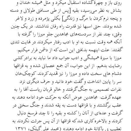
روی باز و چهرۀ گشاده استقبال میکرد و مثل همیشه خندان و
بشاش به نظر می‌رسید، بقیه [پس از طی مسافتی طولانی و دسته
و پنجه نرم کردن با مرگ و زندگی] بکلی پژمرده و زرد و لاغر
شده بودند. حتی اسبها نیز قدرت راه رفتن نداشتند. در یک چنین
وقتی، چند نفر از سردسته‌های مجاهدین جلو میرزا را گرفته با
آنکه همه وقت نسبت به او با ادب رفتار میکردند در نهایت تندی
گفتند: علت اینهمه بدبختی این است که از دشمن فرار میکنیم.
میرزا با سیرۀ همیشگی و ادب جواب داد ما نباید به برادر کشی
رضایت بدهیم. از این جواب، آن جمع عصبانی شده و به قزاقها
دشنام هایی سخت داده و میرزا را نیز تهدید کردند. کوچک‌خان
سر را پایین انداخت و گفت خود دانید و حرف دیگری نزد.
نفرات تصمیمی به جنگ گرفتند و خالو قربان ریاست آنها را به
عهده گرفت. مجاهدین عوض آنکه به حرکت خود ادامه دهند به
عقب برگشتند و با قزاقها دست به یقه شدند و جنگ سختی در
گرفت و عده‌ای از آنان را کشته و بقیه را تا چند فرسخ دنبال
کردند و بالاخره کاری شد که قزاقها از آن پس جرئت نکردند به
تعقیب بی باکانۀ خود ادامه دهند» (محمد علی گیلک، ۱۳۷۱