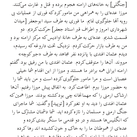
[جنگلی] به خانه‌های ارامنه هجوم برده و قتل و غارت می‌کنند.
میرزا عده‌ای را به همراهی من مامور کرد که فوری از عملیات بی
رویه آنها جلوگیری نمایم. ما فوری به طرف سید ابوجعفر [میدان
شهرداری امروز و اطراف قبر استاد جعفر] حرکت کردیم. دو
قسمت شدیم. عده‌ای به طرف خانۀ اوادیس که مرکز ارامنه بود و
من به طرف بازار حرکت کردم. نزدیک تخت داروغه که رسیدم،
دیدم عثمان افندی با پانزده نفر مجاهد به طرف «جیر کوچه»
میروند. آن‌ها را متوقف کردم. عثمان افندی با من رفیق بود. گفتم
ارامنه ایرانی همه برادر ما هستند و میرزا از این اقدام شما خیلی
عصبانی است و مرا مامور جلوگیری کرده است و من باید شما را
به حضور میرزا ببرم. اطاعت کرد. به اتفاق پیش میرزا رفتیم. آن‌ها
ارشاک ارمنی را که مهمانخانه چی بود کشته بودند. میرزا همین که
عثمان افندی را دید به او تغیر کرد [توپید] و گفت: شما ماجرای
جنگ ارمنی و مسلمان را تازه کرده اید. شما دشمنان مشترک ما را
که انگلیس‌ها هستند و در دو قدمی ما سنگر بندی کرده و
عده‌ای از هموطنان ما را به خاک و خون کشیده اند رها کرده
اید، عده‌ای از ارامنه را که بی پناه و دفاع هستند، می‌خواهید