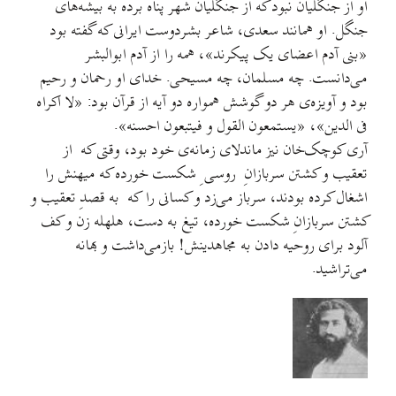
او از جنگلیان نبود که از جنگلیان شهر پناه برده به بیشه‌های
جنگل. او همانند سعدی، شاعر بشردوست ایرانی که گفته بود
«بنی آدم اعضای یک پیکرند»، همه را از آدم ابوالبشر
می‌دانست. چه مسلمان، چه مسیحی. خدای او رحمان و رحیم
بود و آویزه‌ی هر دو گوشش همواره دو آیه از قرآن بود: «لا اکراه
فی الدین»، «یستمعون القول و فیتبعون احسنه».
آری کوچک‌خان نیز ماندلای زمانه‌ی خود بود، وقتی که از
تعقیب و کشتن سربازانِ روسی ِ شکست خورده که میهنش را
اشغال کرده بودند، سرباز می‌زد و کسانی را که به قصدِ تعقیب و
کشتن سربازانِ شکست خورده، تیغ به دست، هلهله زن و کف
آلود برای روحیه دادن به مجاهدینش! بازمی‌داشت و بهانه
می‌تراشید.