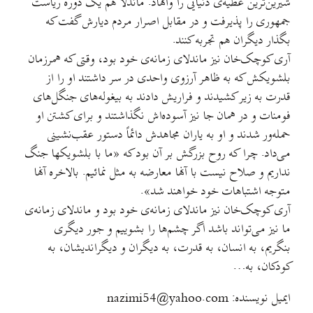
شیرین‌ترین عطیه‌ی دنیایی را وانهاد. ماندلا هم یک دوره ریاست
جمهوری را پذیرفت و در مقابل اصرار مردم دیارش گفت که
بگذار دیگران هم تجربه کنند.
آری کوچک‌خان نیز ماندلای زمانه‌ی خود بود، وقتی که همرزمان
بلشویکش که به ظاهر آرزوی واحدی در سر داشتند او را از
قدرت به زیر کشیدند و فراریش دادند به بیغوله‌های جنگل‌های
فومنات و در همان جا نیز آسوده‌اش نگذاشتند و برای کشتن او
حمله‌ور شدند و او به یاران مجاهدش دائماً دستور عقب‌نشینی
می‌داد. چرا که روح بزرگش بر آن بود که «ما با بلشویکها جنگ
نداریم و صلاح نیست با آنها معارضه به مثل نمائیم. بالاخره آنها
متوجه اشتباهات خود خواهند شد».
آری کوچک‌خان نیز ماندلای زمانه‌ی خود بود و ماندلای زمانه‌ی
ما نیز می‌تواند باشد اگر چشم‌ها را بشوییم و جور دیگری
بنگریم، به انسان، به قدرت، به دیگران و دیگراندیشان، به
کودکان، به…
ایمیل نویسنده: nazimi54@yahoo.com