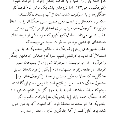
ها] جمعه بازار را تخلیه و به طرف جنگل [فومن] حرکت کنیم»
(کوچکپور، ص۴۳). اما نیروهای بلشویک برای تمام کردن کار
جنگلی‌ها و یا سرکوب شدیدشان از آب پسیخان گذشتند،
ملاسرا، جمعه‌بازار و شفت یعنی قلمرو سنتی جنگلیان را به اشغال
درآوردند. کوچک‌خان مرتب برای احتراز از برادرکشی دستور
عقب‌نشینی می‌داد. صادق کوچکپور که خود یکی از فرماندهان
دسته‌های مجاهدین بود در خاطرات خود می‌نویسد که
عقب‌نشینی‌های پی‌درپی کوچک‌خان مقابل بلشویک‌ها با این
استدلال که نباید برادرکشی کنیم، سرانجام صدای مجاهدین جنگل
را درآورد. او می‌نویسد: «سربازان شوروی از پسیخان عبور
نمودند. در جمعه‌بازار با مشهدی انام [یکی از فرماندهان سابق
جنگلی‌ها که حالا به طور مستقل و جدا از کوچک‌خان بود]
مشغول جنگ شدند. من از فلاح آباد تا فومن پستهایی گذاشته
بودم که مراقب باشند. قضیه را به میرزا گزارش دادم. دستور داد
که در جنگ جمعه بازار [با بلشویک ها] شرکت نکنم و اگر
بلشویک‌ها خواستند به منطقۀ فومن که امنیت آنجا به من محول
شده بود تجاوز کنند از آنها جلوگیری نمایم… بعد از سه روز