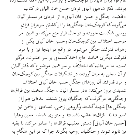
تمام قوا برای نابودی کوچک‌خان و یارانش به این حمله دست زده
بودند. دکتر شاهپور آلیانی نوه‌ی حسن خان آلیانی در کتاب
«نهضت جنگل و حسن خان آلیانی» از نبردی در سسارِ آلیان
می‌گوید که کوچک‌خان جنگلی‌ها را از کشتنِ سربازانِ قزاقِ
روسیِ شکست خورده و در حال فرار منع می‌کند و همین امر
موجب اختلاف بین کوچک‌خان وحسن خان آلیانی یکی از
رهبران قدرتمند جنگل می‌شود. در واقع در اینجا نیز او با مرد
قدرتمند دیگری همانند حاج احمد کسمایی بر سر خشونت درگیر
است. ما می‌دانیم که اختلاف بر سر همین موضوع که دکتر آلیانی
از آن سخن به میان آورده، در تشکیلات جنگل بین کوچک‌خان
و مرد قدرتمند آن روزهای جنگل حسن خان آلیانی اختلاف
شدیدی بروز می‌کند: «در سسار آلیان ، جنگ سخت بین قزاق‌ها
وجنگلی‌ها در گرفت که جنگلیان پیروز شدند. عده‌ای هم [از
جنگلی ها] شهید گشتند وگروهی زخمی. تعدادی از دشمن نیز
اسیر شدند. قزاق‌ها عقب نشستند و متواری شدند. معین رعایا
[حسن خان آلیانی] دستور تعقیب قزاق‌ها را صادر می‌کند تا بقیه
نیز نابود شوند و جنگلیان روحیه بگیرند چرا که در این هنگام به