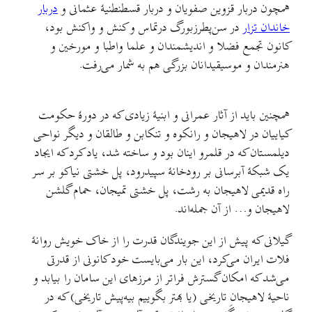
همچون دربار قزوین صفویان و دربار قسطنطنیهٔ عثمانی و
دربار
خاندان تزار
در سن‌پطرزبورگ درتماس و کنش و واکنش بود،
کانون تجمع فضلا و اندیشمندان و علما واطبا و مورخین و
هنرمندان و موسیقیدانان بزرگی هم به شمار می‌رفت.
همچنین باید از آثار عمرانی و ابنیهٔ زیادی که در دورهٔ حکومت
کیاییان در لاهیجان و رانکوه و تنکابن و طالقان و دیگر نواحی
دیلمستان که در قلمرو اینان بود و ساخته شد، یاد کرد که ایجاد
یک شبکهٔ آبرسانی بر رودخانهٔ سپیدرود، پل خشتی نیاکو بر سر
راه قدیمی لاهیجان به رشت، پل خشتی تمیجان، حمام گلشن
لاهیجان و… از آن جمله‌اند.
گیلانی که پیش از این جویندگان قدرت را از خاک خویش روانهٔ
فلات ایران می‌کرد، این بار می‌بایست خود کانونی از قدرتی
می‌شد که امکان گسترش فراتر از مرزهای این سامان را بیابد و
ناحیهٔ لاهیجانِ تاریخی (یا بهتر بگوییم بیه‌پیش تاریخی) که در