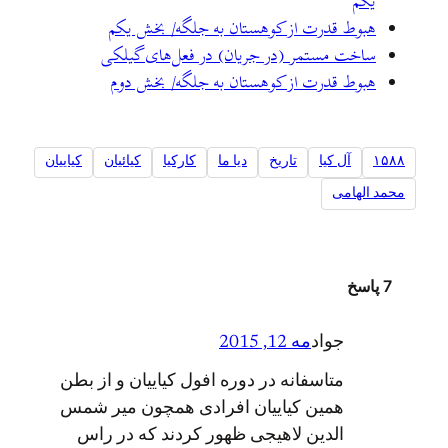
یکم
هبوط قدرت از کوهستان به جلگه/ بخش یکم
ساخت مستمر (در جریان) در فعل‌های گیلکی
هبوط قدرت از کوهستان به جلگه/ بخش دوم
۱۵۸۸
آل کیا
تاریخ
ديا ما
کارکیا
کیائیان
کیاییان
محمد الهامی
7 پاسخ
جواد
مه 12, 2015
متاسفانه در دوره افول کیاییان و از بطن
همین کیاییان افرادی همچون میر شمس
الدین لاهیجی ظهور کردند که در راس