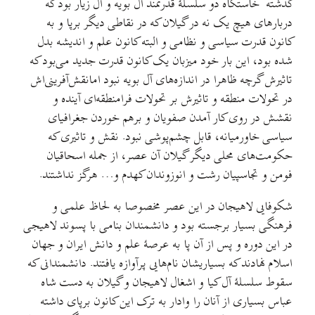
گذشته خاستگاه دو سلسلهٔ قدرتمند آل بویه و آل زیار بود که
دربارهای هیچ یک نه در گیلان که در نقاطی دیگر برپا و به
کانون قدرت سیاسی و نظامی و البته کانون علم و اندیشه بدل
شده بود، این بار خود میزبان یک کانون قدرت جدید می‌بود که
تاثیرش گرچه ظاهرا در اندازه‌های آل بویه نبود امانقش‌آفرینی‌اش
در تحولات منطقه و تاثیرش بر تحولات فرامنطقه‌ای آینده و
نقشش در روی کار آمدن صفویان و برهم خوردن جغرافیای
سیاسی خاورمیانه، قابل چشم‌پوشی نبود. نقش و تاثیری که
حکومت‌های محلی دیگر گیلان آن عصر، از جمله اسحاقیان
فومن و تجاسپیان رشت و انوزوندان کهدم و… هرگز نداشتند.
شکوفایی لاهیجان در این عصر مخصوصا به لحاظ علمی و
فرهنگی بسیار برجسته بود و دانشمندان بنامی با پسوند لاهیجی
در این دوره و پس از آن پا به عرصهٔ علم و دانش ایران و جهان
اسلام نهادند که بسیاریشان نام‌هایی پرآوازه یافتند. دانشمندانی که
سقوط سلسلهٔ آل کیا و اشغال لاهیجان و گیلان به دست شاه
عباس بسیاری از آنان را وادار به ترک این کانون برپای داشته