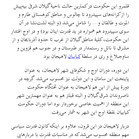
قلمرو این حکومت در کمترین حالت ناحیهٔ گیلان شرقی بیه‌پیش
را از کرانه‌های سپیدرود تا چالوس و مناطق کوهستانی طارم و
الموت و طالقان و… را شامل می‌شد (و البته لشت‌نشا در آن
سوی سپیدرود هم همواره در ید قدرت اینان بود) و در اوج اقتدار
این حکومت، کلیهٔ مناطق گیلان از غرب تا حدود آذربایجان و از
مشرق تا ناتل و رستمدار در طبرستان و در جنوب هم قزوین و
ساوجبلاغ و ری در سلطهٔ
کیاییان
لاهیجان بود.
این دوره، دوران اوج و شکوفایی شهر لاهیجان، به عنوان
پایتخت این سامان و این دولت نیز محسوب می‌شد. گرچه در
دورهٔ پیش از این هم لاهیجان به عنوان تختگاه حکومت
ناصروندان شرق گیلان و البته قبلتر هم به عنوان مهمترین شهر
این منطقه از اهمیت خاصی برخوردار بود اما دوران حکومت
کیاییان نقطهٔ اوج این شهر به شمار می‌رفت.
دربار لاهیجان در این قرون، علاوه بر اینکه کانون قدرت سیاسی
مهم منطقه محسوب می‌شد که در مناسبات قدرت با دربارهایی