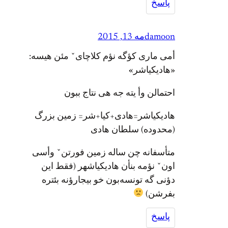
پاسخ
damoon
مه 13, 2015
أمی ماری کؤگه نؤم کلاچایˇ مئن هیسه:
«هادیکیاشر»
احتمالن وأ یته جه هی نتاج ببون
هادیکیاشر=هادی+کیا+شر= زمین بزرگ
(محدوده) سلطان هادی
متأسفانه چن ساله زمین فورتنˇ وأسی
اونˇ نؤمه بنأن هادیکیاشهر (فقط این
دؤنی گه تونسه‌بون خو بیجارؤنه بئتره
بفرشن)
پاسخ