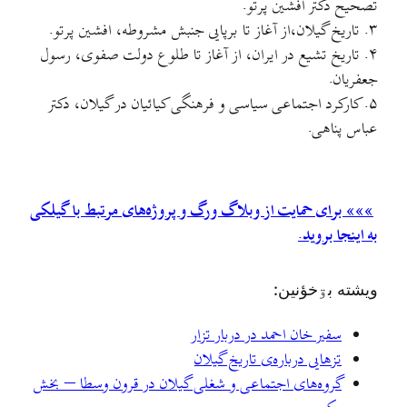
تصحیح دکتر افشین پرتو.
۳. تاریخ گیلان،از آغاز تا برپایی جنبش مشروطه، افشین پرتو.
۴. تاریخ تشیع در ایران، از آغاز تا طلوع دولت صفوی، رسول
جعفریان.
۵. کارکرد اجتماعی سیاسی و فرهنگی کیائیان در گیلان، دکتر
عباس پناهی.
»»» برای حمایت از وبلاگ ورگ و پروژه‌های مرتبط با گیلکی
به اینجا بروید.
ويشته بۊخؤنين:
سفیر خان احمد در دربار تزار
تزهایی درباره‌ی تاریخ گیلان
گروه‌های اجتماعی و شغلی گیلان در قرون وسطا – بخش