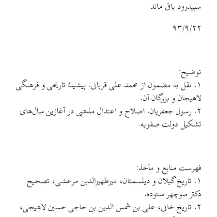
سپیدرود باقی ماند.
۹۳/۹/۲۲
توضیح:
۱. نقل به مضمون از محمد علی قربانی. پیشینهٔ تاریخی و فرهنگی
لاهیجان و بزرگان آن.
۲. رسول جعفریان. اصلاح و اعتدال مذهبی در آغازین سال‌های
تشکیل دولت صفویه.
فهرست منابع و مآخذ:
۱. تاریخ گیلان و دیلسمتان، میرظهیرالدین مرعشی، تصحیح
دکتر منوچهر ستوده.
۲. تاریخ خانی، علی بن شمس الدین بن حاجی حسین لاهیجی،