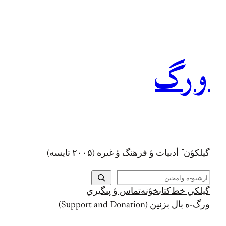
رفتن
به
محتوا
ورگ
گيلکؤن ٚ أدبیات ؤ فرهنگ ؤ غىره (۲۰۰۵ تايسه)
ج
س
گيلکي خط
کتابخؤنه
تماس ؤ پىگيري
ت
ورگ-ه بال بزنين (Support and Donation)
ج
و