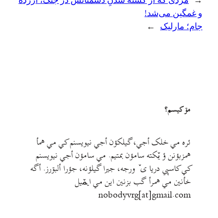
←
مردی که از کشته شدنِ دشمنانش در جنگ، آزرده
و غمگین می‌شد!
جام؛ مارلیک
→
مۊ کيسم؟
ئره مي خلک أجي، گيلکؤن أجي نيويسنم کي مي همأ
همزبؤنن ؤ يٚکته سامؤن بمتيم. مي سامؤن أجي نيويسنم
کي کاسپي دريا ی ٚ ورجه، جيرا گيلؤنه، جؤرا ألبۊرز. أگه
خأنين مي همرأ گب بزنين اين مي ايمٚیل‌ ‌
nobodyvrg[at]gmail.com