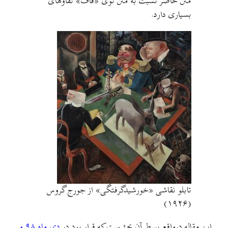
متن حاضر نسبت به متن توی «قاف» تفاوتهای
بسیاری دارد.
تابلو نقاشی «خورشیدگرفتگی»‌ از جورج گروس
(۱۹۲۶)
این مقاله درواقع بسط آن بحثي‌ست که قرار بود در
دی ماه ۹۸ و