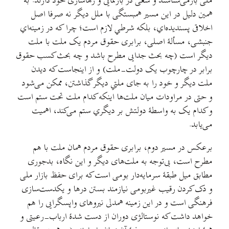
ملی بازمی‌شناسند و سعی در بازنمایی و رهاسازی خود دارند. به
همین دلیل در این مسیر همبستگی با ملل دیگر نه صرفا اصل
اخلاقی پسندیده‌اي، بلکه شرطي لازم است؛ چرا که در زمینه‌اي
جنبشی، مسألهٔ اصلی، برابری حقوق مردم یک ملت با ملت
دیگر است (چه بحث جدایی مطرح باشد و چه بحث کسب حقوق
برابر در چارچوب یک دولت‌-ملت) و از اینجاست که دیدن
ملت دیگر و خود را به جای ملتي دیگر گذاشتن، ممکن می‌شود
و حتی در مراودات میان ملت‌ها اینکه کدام ملت تحت ستم است
و کدام یک به واسطهٔ دولتش بر دیگري ستم می‌کند، اهمیت
می‌یابد.
برعکس در مسیر دوم، برابری حقوق مردم همان ملت با هم
مطرح است، بی‌توجه به ملت‌های دیگر و این نگاه، بدجوری
مطابق میل طبقهٔ سرمایه‌دار بومی است که برای حفظ بازار ملی
و دک کردن رقیب غیربومی نیازمند بستن درها و یکدست‌سازی
فرهنگی است و در این زمینه همدلی نیروهای واپسگرایی را هم
خواهد داشت که نوستالژی دوران از دست شدهٔ ارباب-رعیتی و