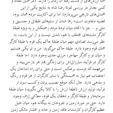
همهٔ ارزش‌های از دست رفتهٔ آن زمان را دارند. (در همین مقاله و
کمی بعدتر در بررسی نمونهٔ رضا شاه به نتایج یکی از این
همدلی‌های تاریخی می‌پردازم) اما برای اکثریت مردم همان بوم،
قضیه متفاوت است؛ رها شدن از ستم‌های طبقاتی و جنسیتی و
ملی و… جز با اتحاد میان تودهٔ مردم زحمتکش و به ویژه طبقهٔ
کارگرِ ملت‌های مختلف با هم، شدنی نیست و از این بابت، به
نظر می‌رسد تضادي مهم میان طبقهٔ حاکم یک قوم با طبقهٔ کارگر
همان قوم وجود دارد. طبقهٔ حاکم می‌گوید: من و تو یکی هستیم
و میان تو و کارگر مهاجر، مرزي جدی وجود دارد. اما طبقهٔ
کارگر در فرآیند مبارزاتی‌اش برای زندگی بهتر هر بار می‌بیند و
می‌فهمد که درست برعکس است و حتی برای راه انداختن یک
اعتصاب هم نیاز به همبستگی با سایر کارگران از هر قوم و رنگ
و مذهبی دارد. حال آنکه موقع نصیب بردن و کسب سود از
فرآیند تولیدِ ارزش (لطفا ارزش را با کالا یکی نگیرید) میان طبقهٔ
سرمایه‌دار و طبقهٔ کارگر و دهقان یک قوم، مغاکي ژرف وجود
دارد. حتی در مورد زمین و نفروختن به بیگانه هم، میان خیل
عظیم کارگران و کارمندان فاقد زمین و خانه و اقشار مالک زمین