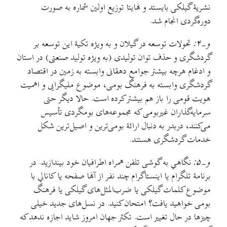
نشریهٔ گیلکی بايستد و نهایتا توزيع اولین شماره به صورت
دوره‌گردی انجام شد.
و-۴:
تحولات توسعه در گیلان و به ویژه تکیهٔ این توسعه بر
گردشگری و حذف توان تولیدی (به ویژه تولید صنعتی) در استان
و ادغام هرچه بیشتر جوامع دهقانی وابسته به زمین در اقتصاد
گردشگری وابسته به فرهنگ بومی، موضوع مليگرایی و اهمیت
هویت قومی را باز هم بیشتر کرده است. حالا دیگر حتی
سرمایه‌گذاران غیربومی که مجموعه‌های بومگردی تأسیس
می‌کنند، دربدر به دنبال ارائهٔ بومی‌ترین و اصیل‌ترین شکل
خدمات گردشگری هستند.
و-۵:
نگاهي به گوشی تلفن همراه اطرافیان خود بیندازید. در
برنامهٔ تلگرام یا اینستاگرام چند نفر از آنها صفحه یا کانالي با
موضوع کلمات گیلکی یا ضرب‌المثل‌های گیلکی یا فرهنگ
بومی خواهید یافت؟ امتحان کنید. در نسل‌های جدید خیلی
چیزها در حال تغییر است. تکثر جهان امروز شاید اجازه ندهد که