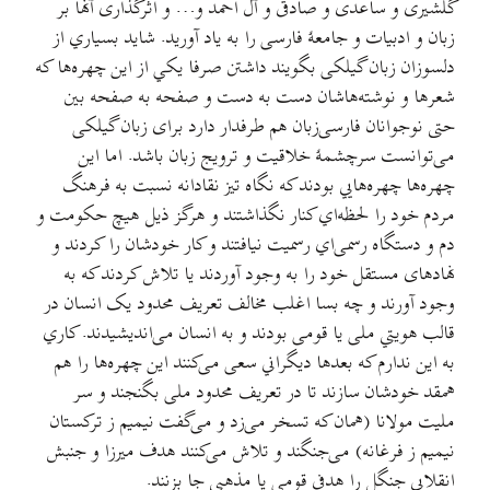
گلشیری و ساعدی و صادقی و آل احمد و… و اثرگذاری آنها بر
زبان و ادبیات و جامعهٔ فارسی را به یاد آورید. شاید بسیاري از
دلسوزان زبان گیلکی بگویند داشتن صرفا یکي از این چهره‌ها که
شعرها و نوشته‌هاشان دست به دست و صفحه به صفحه بین
حتی نوجوانان فارسی‌زبان هم طرفدار دارد برای زبان گیلکی
می‌توانست سرچشمهٔ خلاقیت و ترویج زبان باشد. اما این
چهره‌ها چهره‌هایي بودند که نگاه تیز نقادانه نسبت به فرهنگ
مردم خود را لحظه‌اي کنار نگذاشتند و هرگز ذیل هیچ حکومت و
دم و دستگاه رسمی‌اي رسمیت نیافتند و کار خودشان را کردند و
نهادهای مستقل خود را به وجود آوردند یا تلاش کردند که به
وجود آورند و چه بسا اغلب مخالف تعریف محدود یک انسان در
قالب هویتي ملی یا قومی بودند و به انسان می‌اندیشیدند. کاري
به این ندارم که بعدها دیگراني سعی می‌کنند این چهره‌ها را هم
همقد خودشان سازند تا در تعریف محدود ملی بگنجند و سر
ملیت مولانا (همان که تسخر می‌زد و می‌گفت نیمیم ز ترکستان
نیمیم ز فرغانه) می‌جنگند و تلاش می‌کنند هدف میرزا و جنبش
انقلابی جنگل را هدفي قومی یا مذهبی جا بزنند.