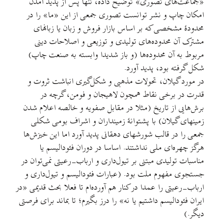
«جماعت‌های تصوری» توضیح داده، تنها پس از پدید آمدن
امکان چاپ و نشر توانست تصوری جمعی از این «ما» را در
محدودهٔ مشخصی که بر اساس بازار فروش و زبان یا زبانهای
مشترک آن محدوده‌های تولیدی و توزیعی و اصلاحات دینی
مربوط به آن محدوده‌ها (و باز شدیدا وابسته به صنعت چاپ)
شکل گرفته بود، پدید آورد.
در مورد گیلان، تحولات مذهبی و شکل‌گیری انباشت ثروت و
قدرت در برخی نقاط همچون لاهیجان و فومن، گرچه در
برش‌هایی از تاریخ (مثلا در مقابل صفويه و خالصه اعلام شدن
زمينهای گیلان) با پشتوانهٔ زمینداران و اشراف بومی شکلی
جمعی را در قالب شورشهای دهقانی پدید آورد اما این خیزش‌ها
هرگز چهره‌ای ملی نداشتند. اساسا در دوران فئودالیسم یا
مناسبات تولیدی مبتنی بر تیول‌داری و ارباب-رعیتی نمی‌توان در
جستجوی مفهوم ملت بود. (عبارات فئودالیسم و تیول‌داری و
ارباب-رعیتی را عمدا در کنار هم آورده‌ام تا فعلا بحث قدیمی «در
ایران فئودالیسم داشتیم یا نه» را درز بگیرم؛ تا بماند برای فرصتی
دیگر.)