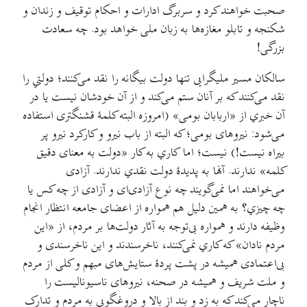
صحبت خواهند کرد و سربرگ ادارات و احکام توقیف و زندان و
شکنجه و تابلو مغازه‌ها به زبان ملی خواهد بود. چه سعادت
بزرگی!
سالکان مسیر مليگرایی تنها دولت بیگانه را نقد می‌کنند؛ دولتي را
نقد می‌کنند که بر آنان ستم می‌کند و از آن خودشان نیست یا در
آن خبري از «اربابان بومی» (امروزه البته کلمهٔ قشنگتری استفاده
می‌شود: نیروهای بومی؛ که البته از باب نیرو و کارکرد نیرو پر
بیراه نیست!) نیست؛ اما کاري به کار «دولت به معنای دقیق
کلمه» ندارند. آنها به پدیدهٔ دولت نقدي ندارند. آزادی
می‌خواهند اما نمی‌گویند چه نوع آزادی‌ای و آزادی از چه کس یا
چه چیزي؟ به همین دلیل هم همواره از اعضای جامعه انتظار انجام
وظیفه دارند و همواره بی‌توجه به آثار دولت‌ها بر مردم، از «این
مردم نادان» که کاري نمی‌کنند، ناخرسندند و این ناخرسندی و
بی‌اعتمادی همیشه در پشت پردهٔ ستایش‌های مبهم و کلی از مردم
و ملت شریف و همیشه در صحنه، نیروهای ناسیونالیست را
ناچار می‌کند که به زد و بند از بالا و دروغگویی به مردم و تدارک