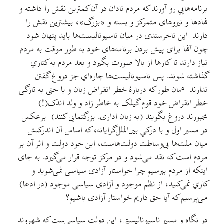
برنامه‌هایي رو آورند که مردم نادان در آن کمترین نقش را داشته و
نهادها و نیروهای متمرکز و بسته و «بزرگ»، بیشترین نقش را
دارند. این ناخرسندی در میان ناسیونالیست‌ها باید پنهان شود
چون آنها برای پیش بردن برنامه‌های خود به طور موقت به مردم
نیاز دارند تا کارها از بالا صورت بگیرد و بعد مردم به کناري
گذاشته شوند. پس ناسیونالیست‌ها چاره‌اي جز دروغ گفتن
ندارند. همان طور که دربارهٔ خطر انقراض زبان و یا حتی به تازگی
خطر انقراض خود قوم گیلک به خاطر زاد و ولد اندک(!)
مجبورند دروغ بگویند (به زبان اداری: بزرگنمایی کنند). برعکس
در مسیر اول و با درکي بین‌الملل‌گرایانه، که اساس آن اندرکنش
میان ملت‌ها بی‌وساطت دولت‌هاست، این خود دولت و اثر آن بر
مردم است که نقد می‌شود و در مرکز توجه قرار می‌گیرد. به جای
اینکه از مردم بپرسیم چرا خواستار آزادی سیاسی نمی‌شوید و
کاري نمی‌کنید، از نظم موجود و آزادی سیاسی موجود (در ادعا)
می‌پرسیم که آیا حق داریم خواستار آزادی باشیم؟
در نگاه و مسیر ناسیونالیستی، این دولت سیاسی‌ست که شهروند