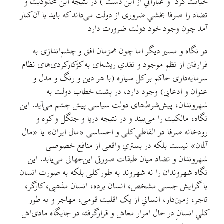
خیانت کرد. و عباراتي از این دست.) در نتیجه این محدودیت و
تضاد را صرفا بخشي ضروری از دولت می‌داند که باید با آن کنار
آمد چون وجود خود دولت ضرورت دارد.
در نگاه و مسیر دیگر اما چون همزمان افق و چشم‌اندازی به
فرارفتن از نظم موجود و نقدي ریشه‌ای به کژکارکردی‌های نظام
سرمایه‌داری حاکم بر کل سیاره (با هر دین و رنگ و مدل و
عنوان و ادعایی) وجود دارد، در پشت خطاب دولت به
شهروندان، پیش‌شرط‌های دولت سیاسی پیش چشم می‌آید. این
نگاه، مالکیت را می‌بیند و در نتیجه دریا و جنگل و کوه و
رودخانه صرفا در الفاظي کلی و احساسی «مال ایران» یا «مال
آلمان» نیست بلکه در بستري واقعی از منافع خصوصی
شهروندان و تضاد میان طبقات صورتی این‌جهانی می‌یابد. این
نگاه شهروندان را نه شهروند به طور کلی بلکه به صورت انسان
با گرایش جنسی مشخص، انسان برده، انسان مذهبی، کارگر،
تاجر، زمین‌دار، انساني از یک اقلیت قومی، مهاجر و به طور
کلي انسانِ در حال امرار معاش و قرارگرفته در جایگاه مادی‌اش