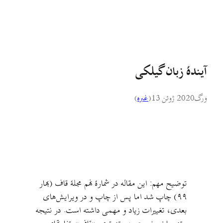
آیندهٔ زبان گیلکی
ورگ
2020 ژوئن 13
(
غىره
)
توضیح مهم: این مقاله در شمارهٔ نهم مجلهٔ قاف (بهار
۹۹) چاپ شد اما پس از چاپ و در ویرایش‌های
بعدی، تغییرات زیاد و مهمی داشته است. در نتیجه