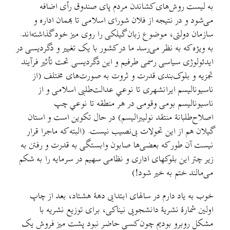
به لیست روش‌های کشاندن مردم پای صندوق رأی اضافه
می‌شود و در نتیجه از فلان شورای اسلامی تا بهمان اداره و
سازمان دولتی، موضوع زبان گیلکی را روی میز خود گذاشته‌اند.
به ویژه که به نظر می‌رسد ما در کشور با یک تغییر و دگردیسی در
ایدئولوژی سیاسی رسمی طرفیم و این دگردیسی تحت تأثیر فرآیند
تجزیه و بلوک‌بندی قدرت و ثروت به صورت‌های مختلف (از
ناسیونالیسم ایرانشهری تا نوعي عدالت‌طلبی اسلامی و از
ناسیونالیسم بومی وقومی در هر منطقه تا نوعي چپ
اصلاح‌طلبانهٔ منتقد نولیبرالیسم) در حال تکوین است و استان
گیلان هم از این تحولات بی‌نصیب نیست. (البته که ماجرا قرار
نيست آن طور که بعضی‌ها صابون وابستگی به قدرت و رفتن به
زیر چتر این بلوکهای اداری و نظامی سهیم در سرمایه را به شکم
می‌مالند ختم به خیر شود!)
خوب به یاد دارم در سالهای ابتدایی دههٔ هشتاد، بعد از چاپ
اولین شمارهٔ نشریهٔ دانشجویی نیناکی، برای توزیع نشریه با
مشکل روبرو بودیم چون کسی حاضر نبود پشت میز فروش یک