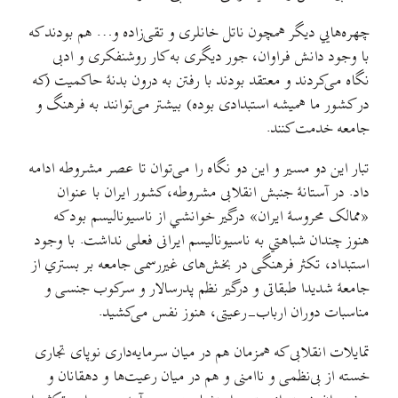
چهره‌هایي دیگر همچون ناتل خانلری و تقی‌زاده و… هم بودند که
با وجود دانش فراوان، جور دیگری به کار روشنفکری و ادبی
نگاه می‌کردند و معتقد بودند با رفتن به درون بدنهٔ حاکمیت (که
در کشور ما همیشه استبدادی بوده) بیشتر می‌توانند به فرهنگ و
جامعه خدمت کنند.
تبار این دو مسیر و این دو نگاه را می‌توان تا عصر مشروطه ادامه
داد. در آستانهٔ جنبش انقلابی مشروطه، کشور ایران با عنوان
«ممالک محروسهٔ ایران» درگیر خوانشي از ناسیونالیسم بود که
هنوز چندان شباهتي به ناسیونالیسم ایرانی فعلی نداشت. با وجود
استبداد، تکثر فرهنگی در بخش‌های غیررسمی جامعه بر بستري از
جامعهٔ شدیدا طبقاتی و درگیر نظم پدرسالار و سرکوب جنسی و
مناسبات دوران ارباب‌-رعیتی، هنوز نفس می‌کشید.
تمایلات انقلابی که همزمان هم در میان سرمایه‌داری نوپای تجاری
خسته از بی‌نظمی و ناامنی و هم در میان رعیت‌ها و دهقانان و