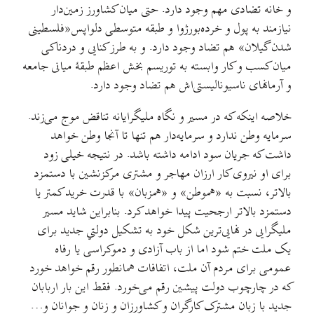
و خانه تضادی مهم وجود دارد. حتی میان کشاورز زمین‌دار
نیازمند به پول و خرده‌بورژوا و طبقه متوسطی دلواپس«فلسطینی
شدن گیلان» هم تضاد وجود دارد. و به طرز کنایی و دردناکی
میان کسب و کار وابسته به توریسم بخش اعظم طبقهٔ میانی جامعه
و آرمانهای ناسیونالیستی‌اش هم تضاد وجود دارد.
خلاصه اینکه که در مسیر و نگاه ملیگرایانه تناقض موج می‌زند.
سرمایه وطن ندارد و سرمایه‌دار هم تنها تا آنجا وطن خواهد
داشت که جریان سود ادامه داشته باشد. در نتیجه خیلی زود
برای او نیروی کار ارزان مهاجر و مشتری مرکزنشین با دستمزد
بالاتر، نسبت به «هموطن» و «همزبان» با قدرت خرید کمتر یا
دستمزد بالاتر ارجحیت پیدا خواهد کرد. بنابراین شاید مسیر
مليگرایی در نهایی‌ترین شکل خود به تشکیل دولتي جدید برای
یک ملت ختم شود اما از باب آزادی و دموکراسی یا رفاه
عمومی برای مردم آن ملت، اتفافات همانطور رقم خواهد خورد
که در چارچوب دولت پیشین رقم می‌خورد. فقط این بار اربابان
جدید با زبان مشترک کارگران و کشاورزان و زنان و جوانان و…