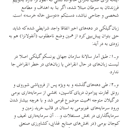
اینکه برای جلب نگرانی خانوادهٔ کسي که آنفولانزا دارد بگوییم
فرزندتان به سرطان مبتلا شده، اگر بنا به اهداف و مطامع
شخصی و جناحی نباشد، دست‌کم «دوستی خاله خرسه» است.
زبان گیلکی در دهه‌های اخیر اتفاقا واجد شرایطي شده که شاید
حتی بتوان پیش‌بینی کرد از همین وضع نامطلوب (آنفولانزا) هم به
زودی به در آید:
و-۱:
طبق آمار سالانهٔ سازمان جهانی یونسکو گیلکی اصلا در
لیست زبان‌های در حال انقراض یا زبان‌های در خطر انقراض جا
ندارد.
و-۲:
طی دهه‌های گذشته و به ویژه پس از فروپاشی شوروی و
رونق تجارت پیرامون دریای کاسپین، بخشي از سرمایه‌داری بومی
در گیلان متوجه اهمیت موضوع قومی شد و با هرچه بیشتر شدن
ورود سرمایه‌های غیربومی به استان در قالب خرید زمین و
سرمایه‌گذاری در بخش مستغلات و… آن سرمایه‌داری نحیف و
کم‌جان بومی (در بخش‌های صنایع غذایی، کشاورزی صنعتی