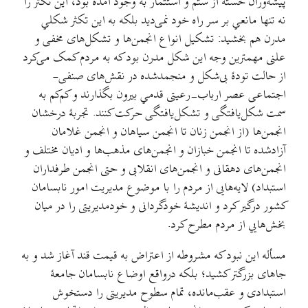
پیشه‌وران خسته از ستم و استثمار به وجود آمده بود، این تکثر را
نه تنها مانعي بر سر راه خود نمی‌دید بلکه به این تکثر شکلي
مدرن هم بخشید: تشکیل انواع انجمن‌ها و تشکل‌های مخفی و
علنی مهمترین وجه این شکل مدرن بود که به مردم کمک می‌کرد
از حالت تودهٔ بی‌شکل و منجمدشده در نقش‌های صنفی‌-
اجتماعی عصر ارباب‌-رعیتی قدمي بیرون بگذارند و کم‌کم به
سمت شکل‌یافتگی و تشکل‌یافتگی حرکت کنند. تجربهٔ درخشان
انجمن‌ها (از انجمن زنان تا انجمن سیاهان و انجمن غلامان
آزادشده تا انجمن خبازان و انجمن‌های مذهب‌ها و ادیان مختلف و
انجمن‌های دهقانی و انجمن‌های انقلابی و حتی انجمن طرفداران
استبداد) لایه‌هایی از مردم را با موضوع مدیریت امور نابسامان
کشور درگیر کرد و اندیشهٔ خودگردانی و خودمدیریتی را در میان
بخش‌هایي از مردم مطرح کرد.
مسأله این نبود که مشروطه از اعتراض به قیمت قند آغاز شد و به
جاهای بزرگتر کشید؛ بلکه درواقع اوضاع نابسامان جامعهٔ
استبدادی و عقب‌مانده، تمام سطوح مدیریتی را دستخوش