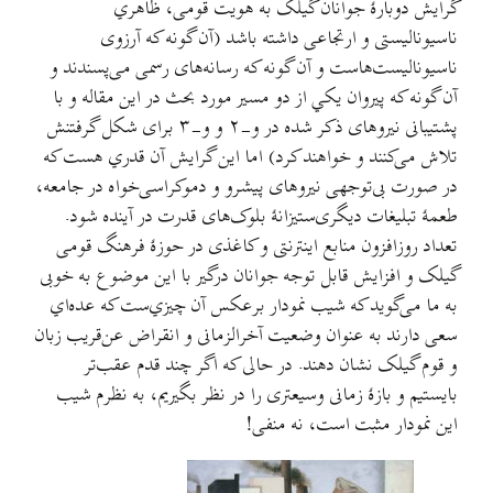
گرایش دوبارهٔ جوانان گیلک به هویت قومی، ظاهري
ناسیونالیستی و ارتجاعی داشته باشد (آن گونه که آرزوی
ناسیونالیست‌هاست و آن گونه که رسانه‌های رسمی می‌پسندند و
آن گونه که پیروان یکي از دو مسیر مورد بحث در این مقاله و با
پشتیبانی نیروهای ذکر شده در و-۲ و و-۳ برای شکل گرفتنش
تلاش می‌کنند و خواهند کرد) اما این گرایش آن قدري هست که
در صورت بی‌توجهی نیروهای پیشرو و دموکراسی‌خواه در جامعه،
طعمهٔ تبلیغات دیگری‌ستیزانهٔ بلوک‌های قدرت در آینده شود.
تعداد روزافزون منابع اینترنتی و کاغذی در حوزهٔ فرهنگ قومی
گیلک و افزایش قابل توجه جوانان درگیر با این موضوع به خوبی
به ما می‌گوید که شیب نمودار برعکس آن چیزي‌ست که عده‌اي
سعی دارند به عنوان وضعیت آخرالزمانی و انقراض عن‌قریب زبان
و قوم گیلک نشان دهند. در حالی که اگر چند قدم عقب‌تر
بايستيم و بازهٔ زمانی وسیعتری را در نظر بگیریم، به نظرم شیب
این نمودار مثبت است، نه منفی!