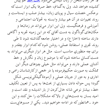
د:
هر زمان سخن از زبان گیلکی می‌شود
بحث خط
هم پیش
کشیده خواهد شد. ولی به گمانم، خط صرفا یک ابزار است که
برعکس خصلت سیال و پویای زبان، بیشتر صلب و ایستاست و
روند تغییرات در آن هم بیشتر وابسته به تحولات اجتماعی و
آموزشی و فرهنگیست. ولی این ابزار می‌تواند در زمان‌ها و
مکان‌های گوناگون به دست آنهایي که در این زمینه تجربه و آگاهی
دارند ساخته (اختراع) و در اختیار جامعه گذاشته شود تا طی
روند تجربی و استفادهٔ عملی، روشن شود که کدام ابزار چقدر و
برای چه منظوري مناسب است. مثل هر ابزار دیگری می‌تواند به
دست کساني ساخته شود که با موضوع زبان و نگارش و خط
آشنایی عملی دارند و می‌تواند مثل خیلی چیزهای دیگر این
مملکت به صورت حکیم‌فرموده یا در جمعي از کارشناسان رسمی و
اداری و به دور از جریان عملی و آزمودهٔ گیلکی‌نویسی شکل
گیرد؛ پس حواله دادن بسیاري از بحث‌ها به پس از تعیین تکلیف
خط، بیشتر نوعي شانه خالی کردن از بار اندیشه و نقد است و
امید بستن به دست‌هایي از بالا که مشکلات را حل کنند و این
خود -همانطور که در ادامه خواهیم دید- یکي از مسیرهایی‌ست