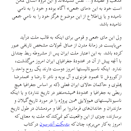
مذهب و عقیده و… نفس کشیده‌اند و این گروه انسانی ممکن
است خود به این «مای جمعی» آگاه بوده و خود را به نامي
نامیده و یا بی‌اطلاع از این موضوع هرگز خود را به نامي جمعی
ننامیده باشد.
ولی این مای جمعی و قومی برای اینکه به قالب ملت درآید
می‌بایست در زمانهٔ مدرن از صافی تحولات مشخص تاریخی عبور
کرده باشد. به این اعتبار ملت ایران پس از مشروطه ربط چندانی
با آنچه پیش از آن در محدودهٔ جغرافیایی ایران امروز می‌گذشت،
ندارد. اینکه ناسیونالیستها امروز دوست دارند یک روح واحد را
از کوروش تا محمود غزنوی و آل بویه و نادر تا رضا و محمدرضا
پهلوی و حاکمان حالای ایران فعلی (که بر اساس جغرافیا هیچ
ربطی به جغرافیا و محدودهٔ همیشه‌متغیر در تاریخ ندارد) و یا اینکه
ناسیونالیستهای هم‌ولایتی همین پروژه را در مورد تاریخ گیلان و
مازندران و خاندان‌های فرمانروا بر آنها و مردمشان در طول تاریخ
برسازند، چیزی از این واقعیت کم نمی‌کند که ملت به معنایی که
امروز به کار می‌بریم، چنان که
بندیکت آندرسون
در کتاب