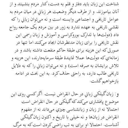
شناخت این زبان باید دفتر و قلم به دست، کنار مردم بنشینند و از
آنان بیاموزند. و از طرف دیگر وضعیت هر زباني در میان مردم به
عوامل تاریخی و اجتماعی وابسته است و نه می‌توان زباني را که
نقشي تاریخی به عهده ندارد به زور در بین مردم یک جامعه رواج
داد (دولت‌ها با تدارک بوروکراسی و آموزش و زبان رسمی این
نقش تاریخی را برای زبان مدنظرشان ایجاد می‌کنند اما تنها در
صورتی که این هزینه برای طبقهٔ حاکم منفعت داشته باشد و در
زمانه‌اي که دولت‌ها عملا نمایندهٔ طبقهٔ سرمایه‌دارند، این هزینه و
تلاش برایشان به صرفه است) و نه می‌توان زباني را که به دلایل
تاریخی طالب دارد، به راحتی حذف کرد. به این بحث در ادامه
بازخواهیم‌ گشت.
و:
زبان گیلکی زباني در حال انقراض نیست. اگر کسي روی این
موضوع پافشاری می‌کند که گیلکی در حال انقراض است
احتمالا نه از زبان و زبانشناسی چیزي می‌داند نه از مفهوم
انقراض در زبان‌ها و نه خیلی با تاریخ و اکنون زبان گیلکی
آشناست. احتمالا او برای به تب راضی کردن است که به مرگ