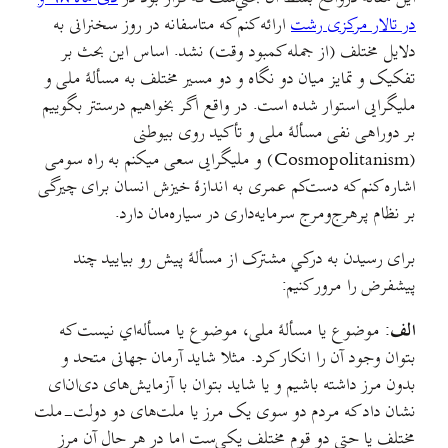
در تالار مرکزی رشت
ارائه کنم که متاسفانه در روز سخنرانی به
دلایل مختلف (از جمله کمبود وقت) نشد. اساس این بحث بر
تفکیک و تمایز میان دو نگاه و دو مسیر مختلف به مسألهٔ ملی و
ملیگرایی استوار شده است. در واقع اگر بخواهیم درستتر بگوییم
بر دوراهی نفی مسألهٔ ملی و تأکید روی بیوطنی
(Cosmopolitanism) و ملیگرایی سعی میکنم به راه سومی
اشاره کنم که دست‌کم عمری به اندازهٔ خیزش انسان برای چیرگی
بر نظام پرهرج‌ومرج سرمایه‌داری در سیاره‌مان دارد.
برای رسیدن به درکي مشترک از مسألهٔ پیش رو بیایید چند
پیشفرض را مرور کنیم:
الف:
موضوع یا مسألهٔ ملی، موضوع یا مسأله‌اي نیست که
بتوان وجود آن را انکار کرد. مثلا شاید آرمان جهانی متحد و
بدون مرز داشته باشیم و یا شاید بتوان با آزمایش‌های دی‌ان‌ای
نشان داد که مردم دو سوی یک مرز یا ملت‌های دو دولت‌-ملت
مختلف یا حتی دو قوم مختلف یکي‌ست اما در هر حال آن مرز