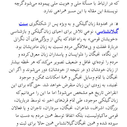
که در ارتباط با مسألهٔ ملی و هویت ملی پیموده می‌شود گرچه
نویسندهٔ این مقاله با این مسیر همراهی ندارد.
ه:
در محدودهٔ زبان گیلکی و به ویژه پس از شکلگیری
سنت
گیلانشناسی
، نوعي تلاش برای احیای زبان گیلکی و بازشناسی
«خویشتن قومی» به راه افتاد که یکي از ویژگی‌های آن نگرانی
دربارهٔ غفلت و بی‌علاقگی مردم نسبت به زبان مادریشان بود.
این نگاه، نخبگان را دلواپسان و پاسداران زبان معرفی کرده و
مردم را توده‌اي غافل و ضعیف تصویر می‌کند که هر لحظه بیشتر
از زبان خودشان (و در نتیجه از خودشان) دور می‌شوند و اگر این
نخبگان با تمام وسایل نخبگی و همهٔ امکانات ممکن و موجود
نجنبند، به زودی این زبان منقرض خواهد شد. حتی گاه برای این
انقراض تاریخ هم مشخص می‌شود! اما ما این را می‌دانیم که
زبان گیلکی موجود، طی تمام قرن‌های اخیر نه توسط درباریان،
بزرگان، اشراف، شاعران، نخبگان، سرداران، تاجران و یا فعالان
قومی ماکیاولیست، بلکه اتفاقا توسط همین مردم به دست ما
سپرده شده و همین نخبگان گیلانشناس همین حالا برای ثبت و