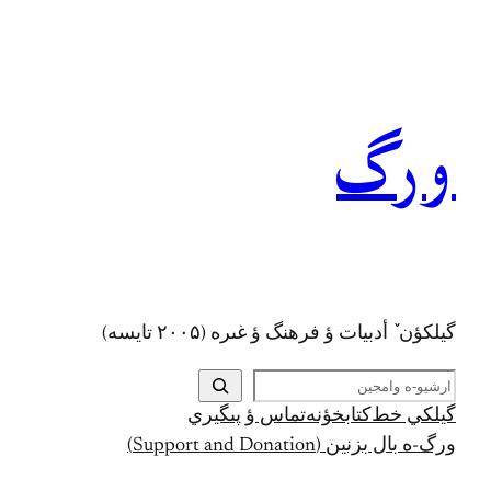
رفتن
به
محتوا
ورگ
گيلکؤن ٚ أدبیات ؤ فرهنگ ؤ غىره (۲۰۰۵ تايسه)
ج
س
گيلکي خط
کتابخؤنه
تماس ؤ پىگيري
ت
ورگ-ه بال بزنين (Support and Donation)
ج
و