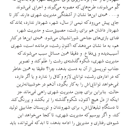
گُم می‌شوند، طرح‌هایی که مصوبه می‌گیرند و اجرایی نمی‌شوند
و… . همه‌ی این‌ها نشان از آشفتگیِ مدیریت شهری دارند. کار تا
جایی پیش می‌رود که نیمی از سال، شهر، شهردار ندارد، بماند که
شهردار داشتن هم برای رشت، مصیبتی‌ست و مدیریت شهر،
فدای بازی‌های جناحی شورانشینان می‌شود. همه‌ی این‌ها در کنارِ
هم، به ما نشان می‌دهند که اکنونِ رشت، درمانده است، شهری
آسیب‌دیده و بی‌دفاع. و دقیقا همین مسائل سبب می‌شوند که
مدیریت شهری، شُکوه گذشته‌ی رشت را عَلَم کند و تصویرِ
جذابِ توریستی از آن به دست بدهد، چرا؟ دقیقا به همین خاطر
که در اداره‌ی رشت، توانایی لازم و کافی را ندارد و یا اگر دارد،
نمی‌خواهد توانایی‌اش را به کار بگیرد، آن‌هم در خوشبینانه‌ترین
حالت. بنابراین برای چنین مدیریتِ شهری راهی نمی‌ماند جز
اینکه از دلِ هیچِ اکنون، شُکوهِ گذشته را بَر بکشد و پررنگ‌ کند
تا دستگاهِ تبلیغاتی‌اش، برای شهروندان و توریستان جذابیتی تولید
کند. و اگر بپرسیم که مدیریت شهری، تا کجا می‌خواهد این
شیوه‌ی رفتاری و مدیریتی را ادامه بدهد، تا ابد که نمی‌تواند، باید