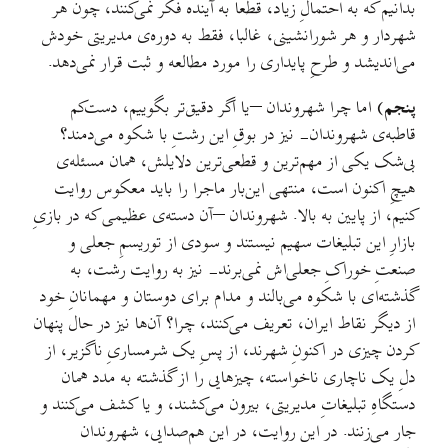
بدانیم که به احتمالِ زیاد، قطعا به آینده فکر نمی‌کنند، چون هر
شهردار و هر شورانشینی، غالبا، فقط به دوره‌ی مدیریتی خودش
می‌اندیشد و طرحِ پایداری را مورد مطالعه و ثبت قرار نمی‌دهد.
پنجم)
اما چرا شهروندان –یا اگر دقیق‌تر بگوییم، دست‌کم
قاطبه‌ی شهروندان- نیز در بوقِ این رشتِ با شکوه می‌دمند؟
بی‌شک یکی از مهم‌ترین و قطعی‌ترین دلایلش، همان مسئله‌ی
هیچِ‌ اکنون است، منتهی این‌بار ماجرا را باید معکوس روایت
کنیم، از پایین به بالا. شهروندان –آن دسته‌ی عظیمی که در بازیِ
بازارِ این تبلیغات سهیم نیستند و سودی از توریسمِ جعلی و
صنعتِ خوراکِ جعلی‌اش نمی‌برند- نیز به روایت رشت، به
گذشته‌ای با شکوه می‌بالند و مدام برای دوستان و مهمانانِ خود
از دیگر نقاط ایران، تعریف می‌کنند، چرا؟ آن‌ها نیز در حال پنهان
کردن چیزی در اکنونِ شهرند، از پسِ یک شرمساریِ ناگزیر، از
دلِ یک ناچاری ناخواسته، چیزهایی را از گذشته به مدد همان
دستگاهِ تبلیغاتِ مدیریتی، بیرون می‌کشند، و یا کشف می‌کنند و
جار می‌زنند. در این روایت، در این هم‌صدایی، شهروندان