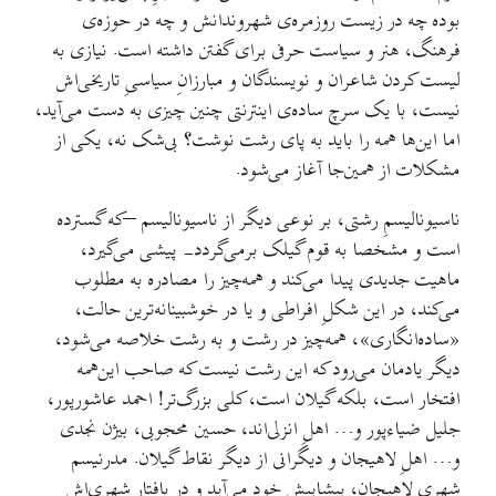
بوده چه در زیست روزمره‌ی شهروندانش و چه در حوزه‌ی
فرهنگ، هنر و سیاست حرفی برای گفتن داشته است. نیازی به
لیست کردن شاعران و نویسندگان و مبارزانِ سیاسیِ تاریخی‌اش
نیست، با یک سرچ ساده‌ی اینترنتی چنین چیزی به دست می‌آید،
اما این‌ها همه را باید به پای رشت نوشت؟ بی‌شک نه، یکی از
مشکلات از همین‌جا آغاز می‌شود.
ناسیونالیسمِ رشتی، بر نوعی دیگر از ناسیونالیسم –که گسترده
است و مشخصا به قوم گیلک برمی‌گردد- پیشی می‌گیرد،
ماهیت جدیدی پیدا می‌کند و همه‌چیز را مصادره به مطلوب
می‌کند، در این شکلِ افراطی و یا در خوشبینانه‌ترین حالت،
«ساده‌انگاری»، همه‌چیز در رشت و به رشت خلاصه می‌شود،
دیگر یادمان می‌رود که این رشت نیست که صاحب این‌همه
افتخار است، بلکه گیلان است، کلی بزرگ‌تر! احمد عاشورپور،
جلیل ضیاء‌پور و… اهلِ انزلی‌اند، حسین محجوبی، بیژن نجدی
و… اهلِ لاهیجان و دیگرانی از دیگر نقاط گیلان. مدرنیسم
شهریِ لاهیجان، پیشاپیشِ خود می‌آید و در بافتار شهری‌اش