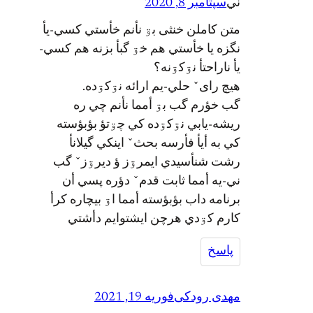
ني
سپتامبر 8, 2020
متن کاملن خنثی بۊ نأنم خأستي کسي-يأ
نگزه يا خأستي هم خۊ گبأ بزنه هم کسي-
يأ ناراحتأ نۊکۊنه؟
هيچ راىˇ حلي-يم ارائه نۊکۊده.
گب خؤرم گب بۊ أمما نأنم چي ره
ريشه-يابي نۊکۊده کي چۊتؤ بؤبؤسته
کي به أيأ فأرسه بحثˇ اينکي گيلانأ
رشت شنأسيدي ايمرۊز ؤ ديرۊزˇ گب
ني-يه أمما ثابت قدمˇ دؤره پسي أن
برنامه داب بؤبؤسته أمما اۊ بيچاره کرأ
کارم کۊدي هرچن ايشتوايم دأشتي
پاسخ
مهدی رودکی
فوریه 19, 2021