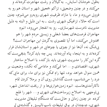
به‌قول خودشان آسایش- به گیلان و رشت مهاجرت کرده‌اند و
می‌کنند و در چنین وضعیتی، تراکم جمعیتی شهر و استان هم رو به
فزونی می‌رود و ما، با مازاد ظرفیتِ شهری روبه‌رو می‌شویم، چنین
است که حالا، ترافیکِ شهری رشت -به این دلیل و البته به دلیل
مدیریت نادرست شهرسازی- رو به انفجار می‌رود، انبوهِ
مهاجران فرصت‌های بعضا شغلی و زیستی مردمِ شهر را هم
مخدوش می‌کنند، اما آیا تقصیری به گردنِ این مهاجران است؟
بی‌شک نه، آن‌ها نیز از چیزی یا چیزهایی در شهر و استان‌شان فرار
کرده‌اند و به اینجا، پناه آورده‌اند. پس چه باید کرد؟ بدیهی‌ست که
گره این کار را مدیریت شهری باید باز کند، با اصلاح ساختار
شهری، اقتصادی و… اما نمی‌کند و مادامی که نکند، وضعیت بر
همین منوال خواهد بود،‌ تنها راهِ ممکن نیز برای ما، برای مایی که
درد را می‌شناسیم، دست گذاشتن روی آن و برملا کردن تمام
ناکارآمدی‌هاست. انبوه زمین‌خواری‌ها و از ریخت انداختن شهر،
بی‌توجهی به اصلاح زیرساخت‌های شهری و… شهر را فلج
کرده. در چنین زمانی و حالی‌ست که دستگاهِ تبلیغاتی مدیریت
شهری، دوچندان در بوقِ تبلیغات ناسیونالیستی و گذشته‌ی پُر