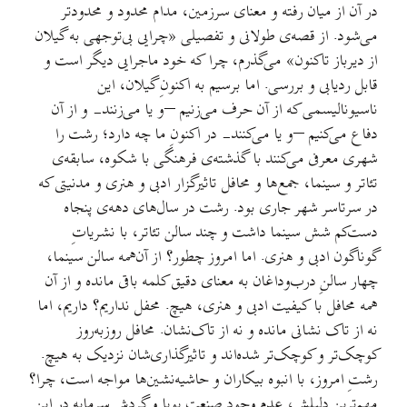
در آن از میان رفته و معنای سرزمین، مدام محدود و محدودتر
می‌شود. از قصه‌ی طولانی و تفصیلی «چرایی بی‌توجهی به گیلان
از دیرباز تاکنون» می‌گذرم، چرا که خود ماجرایی دیگر است و
قابل ردیابی و بررسی. اما برسیم به اکنونِ‌ گیلان، این
ناسیونالیسمی که از آن حرف می‌زنیم –و یا می‌زنند- و از آن
دفاع می‌کنیم –و یا می‌کنند- در اکنونِ ما چه دارد؛ رشت را
شهری معرفی می‌کنند با گذشته‌ی فرهنگی با شکوه، سابقه‌ی
تئاتر و سینما، جمع‌ها و محافل تاثیرگزار ادبی و هنری و مدنیتی که
در سرتاسر شهر جاری بود. رشت در سال‌های دهه‌ی پنجاه
دست‌کم شش سینما داشت و چند سالن تئاتر، با نشریاتِ
گوناگون ادبی و هنری. اما امروز چطور؟ از آن‌همه سالن سینما،
چهار سالنِ درب‌وداغان به معنای دقیق کلمه باقی مانده و از آن
همه محافل با کیفیت ادبی و هنری، هیچ. محفل نداریم؟ داریم، اما
نه از تاک نشانی مانده و نه از تاک‌‌نشان. محافل روزبه‌روز
کوچک‌تر و کوچک‌تر شده‌اند و تاثیرگذاری‌شان نزدیک به هیچ.
رشتِ امروز، با انبوه بیکاران و حاشیه‌نشین‌ها مواجه است، چرا؟
مهم‌ترین دلیلش، عدم وجود صنعتِ پویا و گردش سرمایه در این