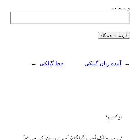
وب‌ سایت
←
آیندهٔ زبان گیلکی
خط گیلکی
→
مۊ کيسم؟
ئره مي خلک أجي، گيلکؤن أجي نيويسنم کي مي همأ