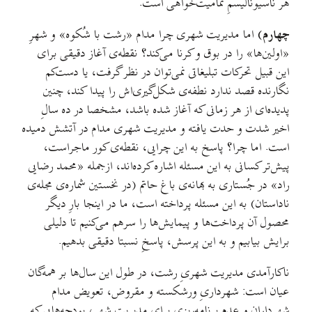
هر ناسیونالیسمِ تمامیت‌خواهی است.
چهارم
)
اما مدیریت شهری چرا مدام «رشت با شُکوه» و شهرِ
«اولین‌ها» را در بوق و کرنا می‌کند؟ نقطه‌ی آغاز دقیقی برای
این‌ قبیل تحرکات تبلیغاتی نمی‌توان در نظر گرفت،‌ یا دست‌کم
نگارنده قصد ندارد نطفه‌ی شکل‌گیری‌اش را پیدا کند، چنین
پدیده‌ای از هر زمانی که آغاز شده باشد، مشخصا در ده سالِ
اخیر شدت و حدت یافته و مدیریت شهری مدام در آتشش دمیده
است. اما چرا؟ پاسخ به این چرایی، نقطه‌ی کور ماجراست،
پیش‌تر کسانی به این مسئله اشاره کرده‌اند، ازجمله «محمد رضایی
راد» در جُستاری به بهانه‌ی باغ حاتم (در نخستین شماره‌ی مجله‌ی
ناداستان) به این مسئله پرداخته است، ما در اینجا بارِ دیگر
محصول آن پرداخت‌ها و پیمایش‌ها را سرهم می‌کنیم تا دلیلی
برایش بیابیم و به این پرسش، پاسخِ نسبتا دقیقی بدهیم.
ناکارآمدی مدیریت شهریِ رشت، در طول این سال‌ها بر همه‌گان
عیان است: شهرداریِ ورشکسته و مقروض، تعویض مدام
شهرداران و عدم برنامه‌ریزی برای مدیریت شهر، بودجه‌هایی که