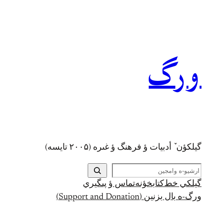
رفتن
به
محتوا
ورگ
گيلکؤن ٚ أدبیات ؤ فرهنگ ؤ غىره (۲۰۰۵ تايسه)
ج
س
گيلکي خط
کتابخؤنه
تماس ؤ پىگيري
ت
ورگ-ه بال بزنين (Support and Donation)
ج
و