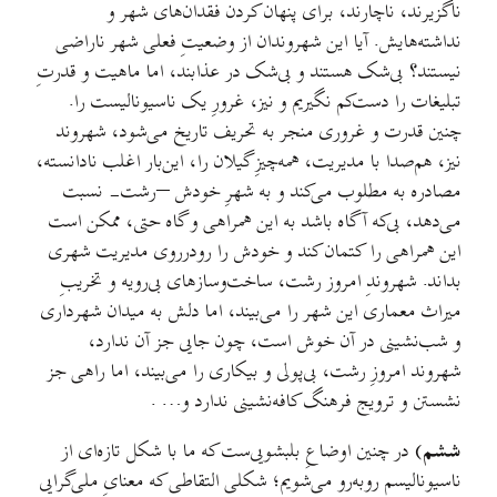
ناگزیرند، ناچارند، برای پنهان کردن فقدان‌های شهر و
نداشته‌هایش. آیا این شهروندان از وضعیتِ فعلی شهر ناراضی
نیستند؟ بی‌شک هستند و بی‌شک در عذابند، اما ماهیت و قدرتِ
تبلیغات را دست‌کم نگیریم و نیز، غرورِ یک ناسیونالیست را.
چنین قدرت و غروری منجر به تحریف تاریخ می‌شود، شهروند
نیز، هم‌صدا با مدیریت، همه‌چیزِ گیلان را، این‌بار اغلب نادانسته،
مصادره به مطلوب می‌کند و به شهرِ خودش –رشت- نسبت
می‌دهد، بی‌که آگاه باشد به این همراهی و گاه حتی، ممکن است
این همراهی را کتمان کند و خودش را رودرروی مدیریت شهری
بداند. شهروندِ امروز رشت، ساخت‌وسازهای بی‌رویه و تخریبِ
میراث معماری این شهر را می‌بیند، اما دلش به میدان شهرداری
و شب‌نشینی در آن خوش است، چون جایی جز آن ندارد،
شهروند امروزِ رشت، بی‌پولی و بیکاری را می‌بیند، اما راهی جز
نشستن و ترویج فرهنگ کافه‌نشینی ندارد و… .
ششم)
در چنین اوضاعِ بلبشویی‌ست که ما با شکل تازه‌ای از
ناسیونالیسم روبه‌رو می‌شویم؛ شکلی التقاطی که معنایِ ملی‌گرایی