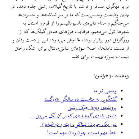
برابر دیگریِ مسافر و ناآشنا با تاریخ گیلان، رشتی جلوه دهد، در
چنین وضعیتِ وخیمی‌ست که ما بر سر نداشته‌ها و حسرت‌ها
می‌جنگیم و مدام دایره‌ی ناسیونالیسم را از قوم و استان به
شهرها تنزل می‌دهیم. درنهایت مرزهای هم‌دلی گیلک‌ها که از
روزگارانی دور برقرار بوده،‌ مخدوش می‌شود، این از دست رفتن و
از دست دادن‌ها، اصلا سوژه‌ای سانتی‌مانتال برای اشک ریختن
نیست، سوژه‌ای‌ست برای نقد.
ويشته بۊخؤنين:
وبمجی تیر ما
گفتگویی به مناسبت ده سالگی «ورگ»
پرونده‌ی ویژه: جوک رشتی
دانه‌ی شادی گمشده‌ای که بر آن نُک می‌زنی…
تبار یک جریان: نیناکی، زیته و دوشمبه‌بازار
خط مهم است، چون زبان مهم است!