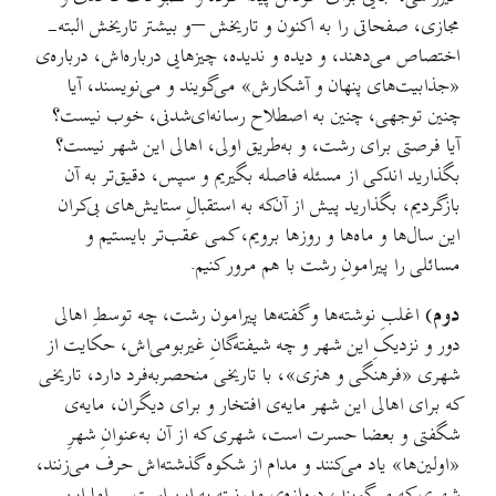
مجازی، صفحاتی را به اکنون و تاریخش –و بیشتر تاریخش البته-
اختصاص می‌دهند، و دیده و ندیده، چیزهایی درباره‌اش، درباره‌‌ی
«جذابیت‌های پنهان و آشکارش» می‌گویند و می‌نویسند، آیا
چنین توجهی، چنین به اصطلاح رسانه‌ای‌شدنی، خوب نیست؟
آیا فرصتی برای رشت، و به‌طریق اولی، اهالی این شهر نیست؟
بگذارید اندکی از مسئله فاصله بگیریم و سپس، دقیق‌تر به آن
بازگردیم، بگذارید پیش از آن‌که به استقبالِ ستایش‌های بی‌کران
این سال‌ها و ماه‌ها و روزها برویم، کمی عقب‌تر بایستیم و
مسائلی را پیرامونِ رشت با هم مرور کنیم.
دوم)
اغلبِ نوشته‌ها و گفته‌ها پیرامون رشت، چه توسطِ اهالی
دور و نزدیکِ این شهر و چه شیفته‌گانِ غیربومی‌اش، حکایت از
شهری «فرهنگی و هنری»، با تاریخی منحصربه‌فرد دارد، تاریخی
که برای اهالی این شهر مایه‌ی افتخار و برای دیگران، مایه‌ی
شگفتی و بعضا حسرت است، شهری که از آن به‌عنوانِ شهرِ
«اولین‌ها» یاد می‌کنند و مدام از شکوه گذشته‌اش حرف می‌زنند،
شهری که می‌گویند، دروازه‌ی مدرنیته به این است… اما این