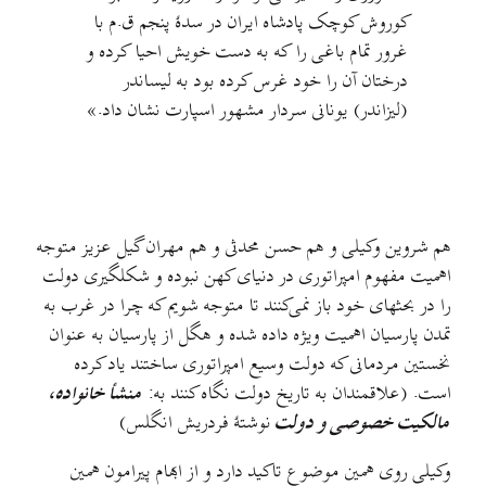
کوروش کوچک پادشاه ایران در سدهٔ پنجم ق.م با
غرور تمام باغی را که به دست خویش احیا کرده و
درختان آن را خود غرس کرده بود به لیساندر
(لیزاندر) یونانی سردار مشهور اسپارت نشان داد.»
هم شروین وکیلی و هم حسن محدثی و هم مهران گیل عزیز متوجه
اهمیت مفهوم امپراتوری در دنيای کهن نبوده و شکلگیری دولت
را در بحثهای خود باز نمی‌کنند تا متوجه شویم که چرا در غرب به
تمدن پارسیان اهمیت ویژه داده شده و هگل از پارسیان به عنوان
نخستین مردمانی که دولت وسیع امپراتوری ساختند یاد کرده
است. (علاقمندان به تاریخ دولت نگاه کنند به:
منشأ خانواده،
مالکیت خصوصی و دولت
نوشتهٔ فردریش انگلس)
وکیلی روی همین موضوع تاکید دارد و از ابهام پیرامون همین