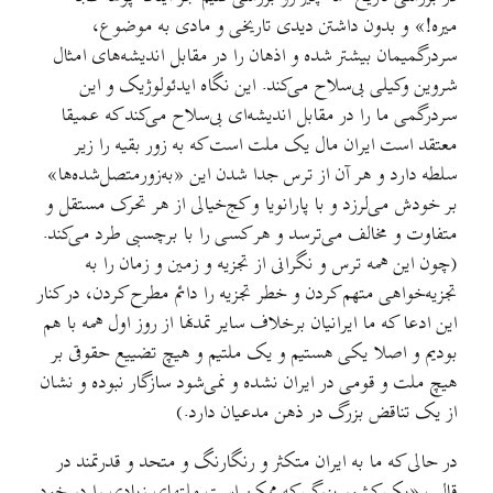
ميره!» و بدون داشتن دیدی تاریخی و مادی به موضوع،
سردرگمیمان بیشتر شده و اذهان را در مقابل اندیشه‌های امثال
شروین وکیلی بی‌سلاح می‌کند. این نگاه ایدئولوژیک و این
سردرگمی ما را در مقابل اندیشه‌ای بی‌سلاح می‌کند که عمیقا
معتقد است ایران مال یک ملت است که به زور بقیه را زیر
سلطه دارد و هر آن از ترس جدا شدن این «به‌زورمتصل‌شده‌ها»
بر خودش می‌لرزد و با پارانویا و کج‌خیالی از هر تحرک مستقل و
متفاوت و مخالف می‌ترسد و هر کسی را با برچسبی طرد می‌کند.
(چون این همه ترس و نگرانی از تجزیه و زمین و زمان را به
تجزیه‌خواهی متهم کردن و خطر تجزیه را دائم مطرح کردن، در کنار
این ادعا که ما ایرانیان برخلاف سایر تمدنها از روز اول همه با هم
بودیم و اصلا یکی هستیم و یک ملتیم و هیچ تضییع حقوقی بر
هیچ ملت و قومی در ایران نشده و نمی‌شود سازگار نبوده و نشان
از یک تناقض بزرگ در ذهن مدعیان دارد.)
در حالی که ما به ایران متکثر و رنگارنگ و متحد و قدرتمند در
قالب «یک کشور بزرگ که ممکن است ملتهای زیادی را در خود