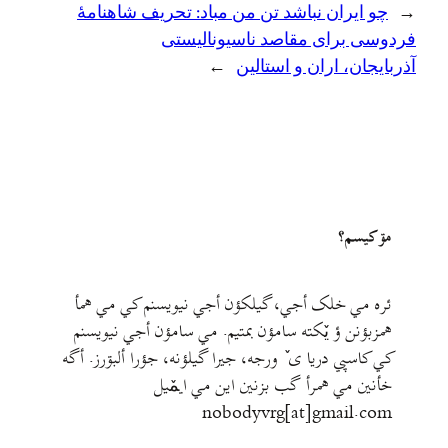
←
چو ایران نباشد تن من مباد: تحریف شاهنامهٔ
فردوسی برای مقاصد ناسیونالیستی
آذربایجان، اران و استالین
→
مۊ کيسم؟
ئره مي خلک أجي، گيلکؤن أجي نيويسنم کي مي همأ
همزبؤنن ؤ يٚکته سامؤن بمتيم. مي سامؤن أجي نيويسنم
کي کاسپي دريا ی ٚ ورجه، جيرا گيلؤنه، جؤرا ألبۊرز. أگه
خأنين مي همرأ گب بزنين اين مي ايمٚیل‌ ‌
nobodyvrg[at]gmail.com