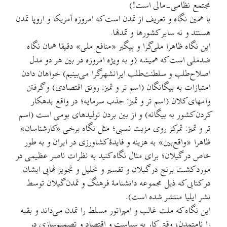
مجتمع نظامی-مالی است!)
با همین نگاه و تعریف از تمدن است که امروزه آمریکا و اروپا تمدن
هستند و نه سایر کشورها و تمدنها.
اين نگاه ظاهرا ملی‌گرا و پیگیر «منافع ملی» دقیقا همان نگاه
ضدملی است که هميشه (و به ویژه امروزه در بین هر دو مدل
اصلاح‌طلب و سلطنت‌طلب ایرانشهرگرا می‌بینیم) خواهان دادن
امتیازات به بیگانگان (اسم تر و تمیز: رونق اقتصادی) و گرفتن
وامهای کلان (اسم تر و تمیز: جذب سرمايه؛ در واقع بدهکار
کردن کشور به بيگانه) و از بین بردن تولیدهای بومی است (اسم
تر و تمیز: تمرکز روی مزیت نسبی؛ مثل نگاه برخی «کارشناسان»‌
ظاهرا «واقع‌بین» به هزینه و فایدهٔ کشاورزی در ایران و به طور
خاص در گیلان؛ برای مثال نگاه کنید به نظرات ناصر عظیمی در
مورد کشت برنج در گیلان و تفسیر و تحلیل و تجویز نهایی ایشان
در کتابی که ذیل مجموعه دانشنامهٔ فرهنگ و تمدن گیلان توسط
نشر ایلیا منتشر شده است).
این نگاه که ملت غالب و امپراتور مسلط را تمدن می‌داند و بقيه
را نامتمدن، وقتی کار به سیاست و اقتصاد و تصمیم‌سازی در