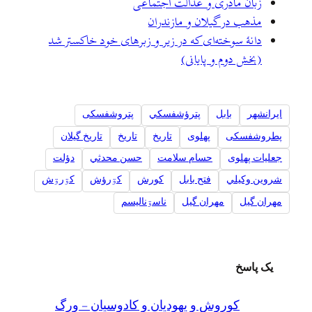
زبان مادری و عدالت اجتماعی
مذهب در گیلان و مازندران
دانه­ٔ سوخته‌­ای که در زیر و زبرهای خود خاکستر شد
(بخش دوم و پایانی)
ايرانشهر
بابل
پترؤشفسکي
پتروشفسکی
پطروشفسکی
پهلوی
تاريخ
تاریخ
تاریخ گیلان
جعلیات پهلوی
حسام سلامت
حسن محدثي
دؤلت
شروين وکيلي
فتح بابل
کورش
کۊرؤش
کۊرۊش
مهران گيل
مهران گیل
ناسۊناليسم
یک پاسخ
کوروش و یهودیان و کادوسیان – ورگ