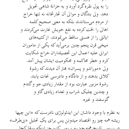
را به پول نقره گرد آورد و به خزانهٔ شاهی تحویل
دهد. ولی بندگان و موالی آن تجارتخانه نه تنها خراج
از مردم می‌ستاندند بلکه به معنی صحیح کلمه
اهالی را لخت کرده به نفع خویش غارت می‌کردند و
ایالتی را از هستی ساقط می‌نمودند. از کتیبه‌های
میخی قرن پنجم چنین برمی‌آید که یکی از ماموران
ایرانی علیه اعمال این تحصیلداران خراج شکایت
کرد و خطر محاکمه و محکومیت ایشان پیش آمد.
ولی «موراشو و پسران» بهتر آن دیدند که رشوهٔ
کلانی بدهند و از دادگاه و دادرسی نجات یابند.
رشوهٔ مزبور عبارت بود از مقدار زیادی جو و گندم
و چندین چلیک شراب و تعداد زیادی گاو و
گوسفند و غیره.
به نظرم با وجود داشتن این ایدئولوژی نادرست که «این چپها
ریشه همه چیز رو اقتصاد میدونن پس برای یک تحلیل «بی‌طرف»
در بررسی تاریخ همه چیز رو بررسی کنیم جز اينکه پولها کجا