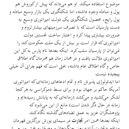
موضوع استفاده میکند. او هم می‌‌داند که پیش از کوروش هم
پول و مبادله وجود داشته، اما شکلگیری یک بازار وسیع مبادله و
پول رایج، محصول شکلگیری یک دولت امپراتوری وسیع به
دست پارسیان است که با تصرف سرزمینهای بیشتر لزوم و
ضرورت بیشتری پیدا کرد و اعتبار ساخت نخستین دولت
امپراتوری که قرار است بر بیش از یک ملت حکومت کند را
نمی‌توان از پارسیان سلب کرد. اينکه بعدها نام پارس به کل این
امپراتوری دلالت یافت و در همان زمان هم همزمان گاه اطلاق
خاص و گاه اطلاق عام داشته، بحثی است که فهم چرایی آن خیلی
پیچیده نیست.
اما ایدئولوژی پذیرش تام و تمام ادعاهای زمانه‌ای که امپراتوری
آمریکا حاکم بر جهان بود و برای بسط دموکراسی به هر کجا
لشکر می‌کشید و می‌کشد (زمانه‌ای که به پایانش رسیده‌ایم و
زمانه در حال دگر شدن است) مانع از این می‌شود که
پژوهشگران عزیز به عمق تضادهای گذشته نگاه کنند.
اینکه بعدها همین امر
تجارت
در سیمای یورش بزرگترین قهرمان
مدافع «تجارت آزاد»‌ یعنی چنگیزخان و مغولها به بخش وسیعی از