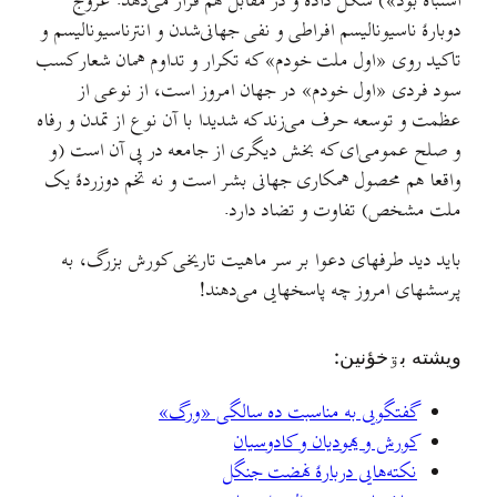
اشتباه بود») شکل داده و در مقابل هم قرار می‌دهد. عروج
دوبارهٔ ناسیونالیسم افراطی و نفی جهانی‌شدن و انترناسیونالیسم و
تاکید روی «اول ملت خودم» که تکرار و تداوم همان شعار کسب
سود فردی «اول خودم» در جهان امروز است، از نوعی از
عظمت و توسعه حرف می‌زند که شدیدا با آن نوع از تمدن و رفاه
و صلح عمومی‌ای که بخش دیگری از جامعه در پی آن است (و
واقعا هم محصول همکاری جهانی بشر است و نه تخم دوزردهٔ یک
ملت مشخص)‌ تفاوت و تضاد دارد.
باید دید طرفهای دعوا بر سر ماهیت تاریخی کورش بزرگ، به
پرسشهای امروز چه پاسخهایی می‌دهند!
ويشته بۊخؤنين:
گفتگویی به مناسبت ده سالگی «ورگ»
کورش و یهودیان و کادوسیان
نکته‌هایی دربارهٔ نهضت جنگل