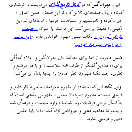
اخیرا،
مهران گیل
که در
کانال تاریخ گیلان
می‌نویسد در نوشتاری
کوتاه و یک صفحه‌ای تلاش کرد تا این ضعف حسن محدثی را
جبران کرده و نادرستیها و اشتباهات حرفها و ادعاهای شروین
وکیلی را دقيقتر بررسی کند. این نوشتار با عنوان
«حقیقت
تاریخی کوروش»
نکات بسیار مهم و خواندنی دارد. (
این نوشتار
را در اینجا میتوانید بخوانید
)
ضمن دعوت از شما برای مطالعهٔ متن مهران گیل و اعلام آمادگی
برای ادامهٔ این گفتگو از طرف همهٔ علاقمندان و با هر موضع و
نظری، چند نکتهٔ مهم (از نظر خودم) را اینجا یادآوری می‌کنم:
اولین نکته
این که استفاده از مفهوم «مردمان سامی»‌ کار دقیق و
درستی نیست. مفهوم «مردمان سامی» مفهومی مذهبی است که
به کمک برخی فرضیات زبان‌شناسانه وارد سیاست و فرهنگ شد
و پشتوانهٔ مفاهیم ذهنی و غیرواقعی نژاد گشت اما پایهٔ علمی
دقیق و درستی ندارد.