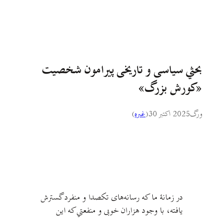
بحثي سیاسی و تاریخی پیرامون شخصیت
«کورش بزرگ»
ورگ
2025 اکتبر 30
(
غىره
)
در زمانهٔ ما که رسانه‌های تکصدا و منفرد گسترش
یافته، با وجود هزاران خوبی و منفعتي که اين