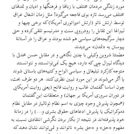
مورد زندگی مردمان مختلف با زبانها و فرهنگها و اديان و تمدنهای
مختلف می‌رسد تازه بوی فاجعه می‌گیرد! مثل زمان اشغال عراق
توسط ارتش ناتو (ارتش امپراتوری آمریکا) که برخی چپها و
لیبرالها این تقابل را رودررویی سنت و مدرنیسم تلقی کرده و حتی
دچار سرگیجه‌های سیاسی هم شده بودند و عراق را در آستانهٔ
پیوستن به «تمدن»‌ می‌دیدند.
مطمئنا شروین وکیلی با چنین نگاهی و در مقابل حسن محدثی با
دیدگاه لیبرال چپی که دارد، هیچ یک نمی‌توانستند و نتوانستند
متوجه کارکرد تبلیغاتی و سیاسی الواح و کتیبه‌های باستانی شوند
یا اگر می‌شوند در این مورد تبیین نظری کنند. هر دو طرف بحث،
چون اساسا گفتمان غالب و روایت فاتح (یعنی روایت آمریکایی
در دوران سروری آمریکا بر جهان) و متعلقات این گفتمان
(همچون پذیرش وجود چیزی به اسم نظام توتالیتر در مقابل نظام
دموکراتیک یا پذیرش ادعاهای حقوق بشری و…) را در زمانهٔ
خود پذیرفته‌اند در نتیجه از بکار بردن نگرشی انتقادی نسبت به
مفهوم «حق» و «حق بشر»‌ ناتوانند و نمی‌توانند نشان دهند که