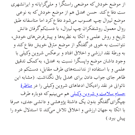
از موضع خودش که موضعی راستگرا و ملی‌گرایانه و ایرانشهری
ست دفاع کند. حسن محدثی هم از موضع خودش که به نوعی
موضع لیبرال چپ محسوب می‌شود دفاع کرد اما متاسفانه طبق
روال معمول روشنفکران چپ لیبرال، با دست‌کم گرفتن دانش
تاریخ و روش علمی و اتکا به نظریه‌ها و پیش‌فرض‌های خودش،
نتوانست به خوبی در گفتگو از موضع مترقی خویش دفاع کند و
به ورطهٔ نقد ارزشی و اخلاقی افتاد و برعکس شروین وکیلی با
وجود داشتن موضع واپسگرا نسبت به محدثی، به کمک تدقیق
علمی و با استفاده از ندانسته‌های طرف مقابل، دست‌کم در
ظاهر جای جواب دادن برای محدثی باقی نگذاشت. (مشابه این
ناتوانی در نقد رادیکال ادعاهای شروین وکیلی را در
مناظرهٔ
حسام سلامت و شروین وکیلی
هم می‌بینیم که دوباره طرف
چپگرای گفتگو بدون یک داشتهٔ پژوهشی و دانشی جدی، صرفا
با اتکا به جهان ارزشی و اخلاقی تلاش می‌کند تا استدلال خود را
پیش ببرد.)