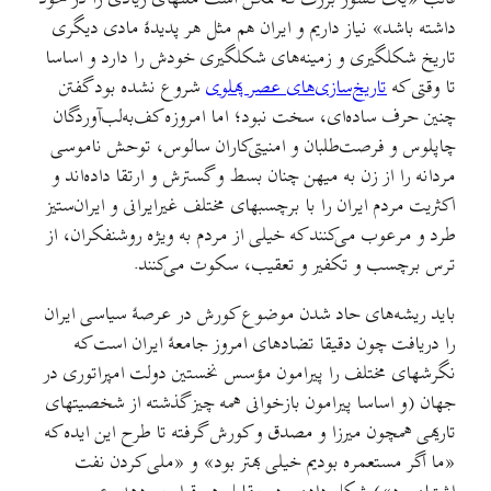
داشته باشد»‌ نیاز داریم و ایران هم مثل هر پدیدهٔ مادی دیگری
تاریخ شکلگیری و زمینه‌های شکلگیری خودش را دارد و اساسا
تا وقتی که
تاریخ‌سازی‌های عصر پهلوی
شروع نشده بود گفتن
چنین حرف ساده‌ای، سخت نبود؛ اما امروزه کف‌به‌لب‌آوردگان
چاپلوس و فرصت‌طلبان و امنیتی‌کاران سالوس، توحش ناموسی
مردانه را از زن به میهن چنان بسط و گسترش و ارتقا داده‌اند و
اکثریت مردم ایران را با برچسبهای مختلف غیرایرانی و ایران‌ستیز
طرد و مرعوب می‌کنند که خیلی از مردم به ویژه روشنفکران، از
ترس برچسب و تکفیر و تعقیب، سکوت می‌کنند.
باید ریشه‌های حاد شدن موضوع کورش در عرصهٔ سیاسی ایران
را دریافت چون دقیقا تضادهای امروز جامعهٔ ایران است که
نگرشهای مختلف را پیرامون مؤسس نخستین دولت امپراتوری در
جهان (و اساسا پیرامون بازخوانی همه چیز گذشته از شخصیتهای
تاریهی همچون میرزا و مصدق و کورش گرفته تا طرح این ایده که
«ما اگر مستعمره بودیم خیلی بهتر بود» و «ملی کردن نفت