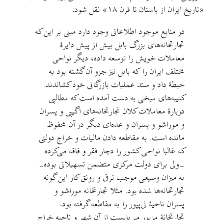
«تاریخ ایران از باستان تا قرن ۱۸» نقل شود:
در منابع موجود اطلاعاتی وجود دارد مبنی بر این که
تجارتخانه‌های بزرگ بابل بیش از پیش دایرهٔ
معاملات خویش را توسعه داده، دیگر نواحی
مختلف ایران را که بابل نیز جزو آن گشته بود به
حیطهٔ داد و ستد عملیات بازرگانی خود کشاندند.
کتیبه‌های میخی به دست آمده است که مطالبی
دربارهٔ معاملات کلان تجارتخانه‌های اگیبی و پسران
و موراشو و پسران و عده‌ای دیگر در آن محفوظ
مانده است. به مقاطعه‌ دادن مالیات و خراج دولتی
که غالبا نواحی کشور را دچار فقر و فاقه می‌کرده
-ولی برای دولت مرکزی متضمن تسهیلاتی بوده-
به میزان وسیعی موجب ترقی و رونق کار این گونه
تجارتخانه‌ها شده بود. مثلا تجارتخانه موراشو و
پسران ناحیهٔ نی‌پپور را به مقاطعه گرفته بود.
تجارتخانهٔ مزبور می‌بایست از آن شهر و ناحیه خراج