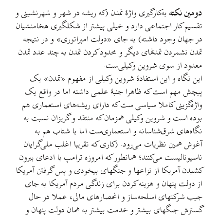
دومین نکته
به‌کارگیری واژهٔ تمدن (که ریشه در شهر و شهرنشینی و
تقسیم کار اجتماعی دارد و خیلی پیشتر از شکلگیری هخامنشیان
در جهان وجود داشته) به جای «دولت امپراتوری» و در نتیجه
تمدن نشمردن تمدنهای دیگر و محدود کردن تمدن به چند عدد تمدن
معدود از سوی شروین وکیلی‌ست.
این نگاه و این استفادهٔ شروین وکیلی از مفهوم «تمدن»‌ یک
پیچش مهم است که ظاهرا جنبهٔ علمی داشته اما در واقع یک
واژه‌گزینی کاملا سیاسی ست که دارای ریشه‌های استعماری هم
بوده است و شروین وکیلی همزمان که منتقد و گریزان نسبت به
نگاه‌های شرق‌شناسانه و استعماری‌ست اما با شتاب هم به
آغوش همین نظریات می‌رود. (کاری که تقریبا اغلب ملی‌‌گرایان
ناسیونالیست می‌کنند؛ همانطور که امروزه ترامپ با ادعای بیرون
کشیدن آمریکا از نزاعها و جنگهای بيخودی و پس گرفتن آمریکا
از دولت پنهان و هزینه کردن برای زندگی مردم آمریکا به جای
جیب شرکتهای اسلحه‌ساز و انحصارهای مالی، عملا در حال
گسترش جنگهای بیشتر و خدمت بیشتر به همان دولت پنهان و