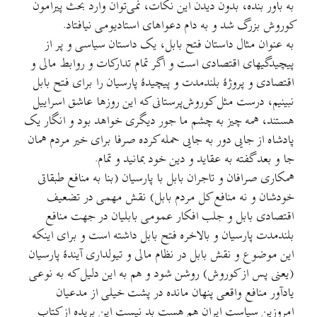
به باور بنده، بدون ديدن این نکات، نمی‌توان وارد بحث پیرامون
کوروش بزرگ شد و به دام دعواهای استادیومی نیافتاد.
به عنوان مثال داستان فتح بابل، یک داستان سیاسی و پر از
پیچیدگیهای اقتصادی است و اگر تمام تدارکات و روابط مالی و
اقتصادی و پروژهٔ بلندمدت و پیچیدهٔ پارسیان را برای فتح بابل
نبینیم، درست مثل کوروش‌پرستانی که این روزها عاشق اسراییل
هستند، همه چیز به چشم ما جور دیگری خواهد بود و انگار یک
پادشاه از جایی دور به جایی حمله کرده صرفا برای خیر مردم همان
جا و بعد گفته به عقاید و دین خود بمانید و تمام.
همکاری صرافان و تاجران بابل با پارسیان (بنا به منافع طبقاتی
خودشان و نه منافع کل مردم بابل) نقش مهمی در تضعیف
اقتصادی بابل و جلب افکار عمومی بابلیان در جهت منافع
بلندمدت پارسیان و بالاخره فتح بابل داشته است و برای اینکه
این موضوع و نقش بابل در نظام مالی و تیولداری آیندهٔ پارسیان
(یعنی پس از کوروش) روشن شود و هم به این دلیل که به نوعی
یادآور منافع واقعی پنهان مانده در پشت خیلی از مدعیان
امروزین سیاست ایران هم هست بد نیست این بریده از کتاب