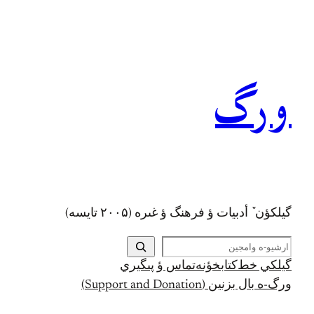
رفتن
به
محتوا
ورگ
گيلکؤن ٚ أدبیات ؤ فرهنگ ؤ غىره (۲۰۰۵ تايسه)
ج
س
گيلکي خط
کتابخؤنه
تماس ؤ پىگيري
ت
ورگ-ه بال بزنين (Support and Donation)
ج
و