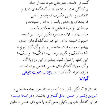
گسترش داشته، بدی‌هایي هم داشته از جمله
پراکندگی بحثها و دشوار شدن گفتگوهای دقیق و
انتقادی و علمی مکتوب که پایه و اساس
فرایندهای پژوهشی باشد و نه ابزار تبلیغات و
جدالهای روزمرهٔ شفاهی شبه‌مکتوب که در
مناسبتهای سالانه صدباره تکرار شوند. در نتیجه
همچون همیشه تلاش خواهد شد گفتگوهای جدی
پیرامون موضوعات مشخص را در ورگ گرد آوریم تا
شما به کمک پیگیری برچسب‌ها (تگ‌ها) و لینک‌ها
این بحثها را دنبال کنید. پیشتر از این نیز وبلاگ
ورگ میزبان گفتگوهای علمی مختلفی بوده است.
(برای نمونه نگاه کنید به:
بازتاب جمعیت تاریخی
گیلان
)
داستان از گفتگویی آغاز شد که دو استاد عزیز جامعه‌شناسی،
شروین وکیلی
و
حسن محدثی گیله‌وایی
داشتند. (
در اینجا ببینید
)
در این گفتگو شروین وکیلی سعی کرد با شیوه‌ای علمی و دقیق