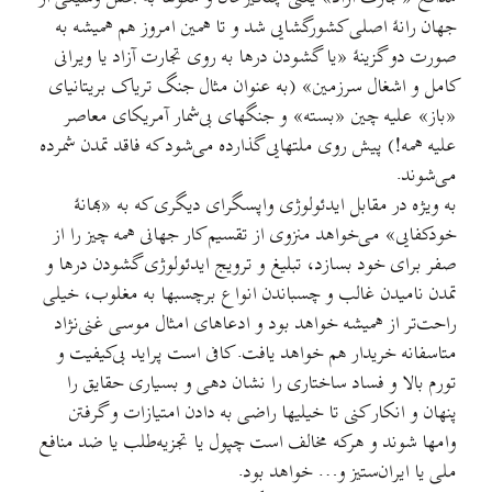
جهان رانهٔ اصلی کشورگشایی شد و تا همین امروز هم همیشه به
صورت دو گزینهٔ «یا گشودن درها به روی تجارت آزاد یا ویرانی
کامل و اشغال سرزمین» (به عنوان مثال جنگ تریاک بریتانیای
«باز» علیه چین «بسته» و جنگهای بی‌شمار آمریکای معاصر
علیه همه!) پیش روی ملتهایی گذارده می‌شود که فاقد تمدن شمرده
می‌شوند.
به ویژه در مقابل ایدئولوژی واپسگرای دیگری که به «بهانهٔ
خودکفایی» می‌خواهد منزوی از تقسیم کار جهانی همه چیز را از
صفر برای خود بسازد، تبلیغ و ترویج ایدئولوژی گشودن درها و
تمدن نامیدن غالب و چسباندن انواع برچسبها به مغلوب، خیلی
راحت‌تر از همیشه خواهد بود و ادعاهای امثال موسی غنی‌نژاد
متاسفانه خریدار هم خواهد یافت. کافی است پراید بی‌کیفیت و
تورم بالا و فساد ساختاری را نشان دهی و بسیاری حقایق را
پنهان و انکار کنی تا خیلیها راضی به دادن امتیازات و گرفتن
وامها شوند و هرکه مخالف است چپول یا تجزیه‌طلب یا ضد منافع
ملی یا ایران‌ستیز و… خواهد بود.