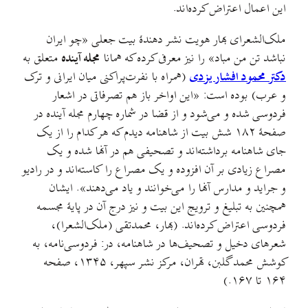
این اعمال اعتراض کرده‌اند.
ملک‌الشعرای بهار هویت نشر دهندهٔ بیت جعلی «چو ایران
نباشد تن من مباد» را نیز معرفی کرده که همانا
مجله آینده
متعلق به
دکتر محمود افشار یزدی
(همراه با نفرت‌پراکنی میان ایرانی و ترک
و عرب) بوده است: «این اواخر باز هم تصرفاتی در اشعار
فردوسی شده و می‌شود و از قضا در شماره چهارم مجله آینده در
صفحۀ ۱۸۲ شش بیت از شاهنامه دیدم که هر کدام را از یک
جای شاهنامه برداشته‌اند و تصحیفی هم در آنها شده و یک
مصراع زیادی بر آن افزوده و یک مصراع را کاسته‌اند و در رادیو
و جراید و مدارس آنها را می‌خوانند و یاد می‌دهند». ایشان
همچنین به تبلیغ و ترویج این بیت و نیز درج آن در پایۀ مجسمه
فردوسی اعتراض کرده‌اند. (بهار، محمدتقی (ملک‌الشعرا)،
شعرهای دخیل و تصحیف‌ها در شاهنامه، در: فردوسی‌نامه، به
کوشش محمد گلبن، تهران، مرکز نشر سپهر، ۱۳۴۵، صفحه
۱۶۴ تا ۱۶۷.)