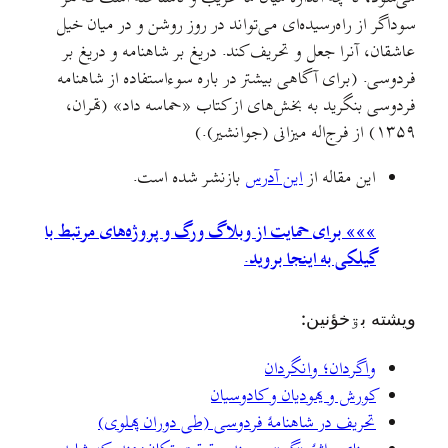
سوداگر از راه‌رسیده‌ای می‌تواند در روز روشن و در میان خیل
عاشقان، آنرا جعل و تحریف کند. دریغ بر شاهنامه و دریغ بر
فردوسی. (برای آگاهی بیشتر در باره سوءاستفاده از شاهنامه
فردوسی بنگرید به بخش‌های از کتاب «حماسه داد» (تهران،
۱۳۵۹) از فرج‌اله میزانی (جوانشیر).)
این مقاله از
این آدرس
بازنشر شده است.
»»» برای حمایت از وبلاگ ورگ و پروژه‌های مرتبط با
گیلکی به اینجا بروید.
ويشته بۊخؤنين:
واگردان؛ وانگردان
کورش و یهودیان و کادوسیان
تحریف در شاهنامهٔ فردوسی (طی دوران پهلوی)