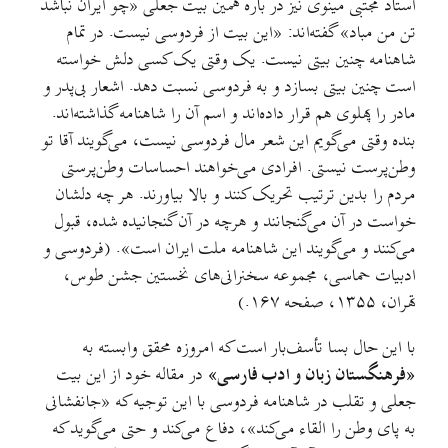
استاد مجتبی مینوی نیز در باره همین بیت جعلی «چو ایران نباشد
تن من مباد» گفته‌اند:‌ «این بیت از فردوسی نیست. در تمام
شاهنامه چنین بیتی نیست. یک وقتی یک کسی دلش خواسته
است چنین بیتی بسازد و به فردوسی نسبت دهد. اشعار بی‌پدر و
مادر را پهلوی هم قرار داده‌اند و اسم آن را شاهنامه گذاشته‌اند.
بنده وقتی می‌گویم این شعر مال فردوسی نیست، می‌گویند آقا تو
وطن‌پرست نیستی. افرادی می‌خواهند احساسات وطن‌پرستی
مردم را بدین ترتیب تحریک کنند و بالا بیاورند. هر چه دلشان
خواست در آن می‌گنجانند و هرچه در آن گنجانیده شده، قبول
می‌کنند و می‌گویند این شاهنامه ملت ایران است». (فردوسی و
ادبیات حماسی، مجموعه سخنرانی‌های نخستین جشن طوس،
تهران، ۱۳۵۵، صفحه ۱۶۷.)
با این حال بسا تأسف‌بار است که امروزه محقق وابسته به
«فرهنگستان زبان و ادب فارسی»
در مقاله خود از این بیت
جعلی و تقلب در شاهنامه فردوسی با این توجیه که «جانفشانی
به پای وطن را القاء می‌کند»، دفاع می‌کند و حتی می‌گوید که