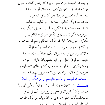
و بعدها همیشه برایم سوال بود که چنین کتاب خوبی
چرا مدافعانی اینچنین کف به دهان آورده و اغلب
لمپن یا گاه امنیتی دارد؟ چرا کسانی که برای
شاهنامه (یک کتاب است) و یا شاید به بهانهٔ
شاهنامه دست به هتاکی و تهدید امنیتی دیگران و
سرکوب دگراندیشان و انکار هر نوع تفاوت و
تکثری می‌زنند؟ آیا کوچک جنگلی هم که شاهنامه
را کتابی خوب می‌دانست (همانطور که مجلهٔ
ملانصرالدین را به عنوان یک مجلهٔ کمدی منتقد
تایید میکرد) مثل این ایرانشهریان دارای خوی
وحشیگری و تجاوز و طمع به کشورهای همسایه و
نفرت از ۹۰٪ ایرانیان بود؟ به مرور فهمیدم که
حساب فاشيسم و ناسیونالیسم از فرهنگ و تمدن
جداست
. در همین حوزهٔ فعالیت روی گیلکی این را
فهمیدم که کاربران واقعی و روزمرهٔ یک زبان و
تولیدکنندگان محتوای ادبی به آن زبان در یک طرف
ایستاده‌اند و دلواپسان و دلسوزان و