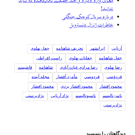
معنای واژهٔ «گبر» و چند حقیقت تکان‌دهنده که شاید
ندانید!
درباره سریال کوچک جنگلی
خاطرات ژنرال دنسترویل
آریایی
ايرانشهر
تحریف شاهنامه
جعل پهلوی
جعل شاهنامه
جعلیات پهلوی
راست افراطی
رضا پهلوی
رضا مرادی غیاث آبادی
شاهنامه
فاشیسم
فردؤسي
فردوسي
مأمۊد أفشار
مجله آینده
محمود افشار
محمود افشار یزدی
مخمود افشار
ناسۊناليسم
ناسیونالیسم
نژاد آریایی
نژادپرستي
نژادپرستی
دیدگاهتان را بنویسید