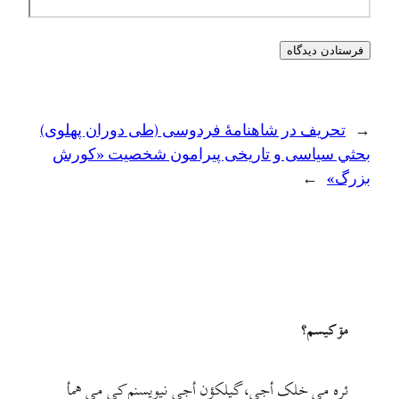
←
تحریف در شاهنامهٔ فردوسی (طی دوران پهلوی)
بحثي سیاسی و تاریخی پیرامون شخصیت «کورش
بزرگ»
→
مۊ کيسم؟
ئره مي خلک أجي، گيلکؤن أجي نيويسنم کي مي همأ