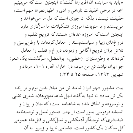
«باید به سراینده آن آفرین‌ها گفت!» اینچنین است که می‌بینیم
آنچه در برخی تحقیقات تاریخی و ادبی و اظهارنظرها مهم است،
حقیقت نیست، بلکه آن چیزی است که دل ما می‌خواهد و
می‌پسندد و با منویات امروزی تشکیلات ما سازگاری دارد.
اینچنین است که امروزه عده‌ای هستند که ترویج تقلب و
دروغ‌های زیبا و سیاست‌پسند را معادل کرده‌اند با وطن‌پرستی و
تلاش برای ترویج آگاهی و زدودن دروغ و تقلب را معادل
کرده‌اند با وطن‌ستیزی. (خطیبی، ابوالفضل، سرگذشت یک شعر:
چو ایران نباشد تن من مباد، در: بخارا، شماره ۱۰۱، مرداد و
شهریور ۱۳۹۳، صفحه ۲۵ تا ۳۴.)
بیت مشهور «چو ایران نباشد تن من مباد/ بدین بوم و بر زنده
یک تن مباد» نه تنها به گفته اجل شاهنامه‌پژوهان، شعری تقلبی
و نوسروده و الحاق شده به شاهنامه است، که جان و روان و
اندیشه فردوسی بدور است از چنین دستورالعمل و توصیه‌نامه
ضدبشری که توجیه‌گر آدمکشی و نسل‌کشی و قتل‌عام عمومی
کل ساکنان یک کشور است. دشنامی ناروا و بی‌پروا به آن