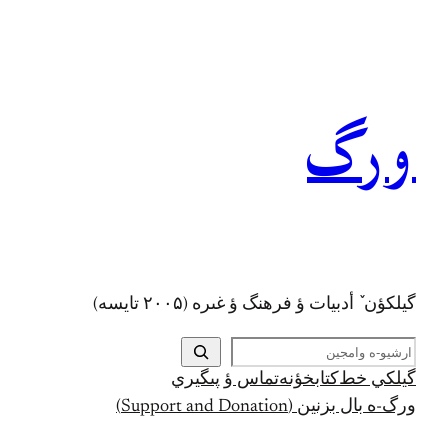
رفتن
به
محتوا
ورگ
گيلکؤن ٚ أدبیات ؤ فرهنگ ؤ غىره (۲۰۰۵ تايسه)
ج
س
گيلکي خط
کتابخؤنه
تماس ؤ پىگيري
ت
ورگ-ه بال بزنين (Support and Donation)
ج
و