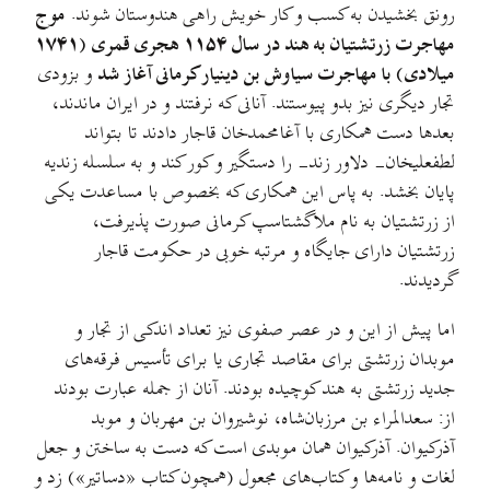
رونق بخشیدن به کسب و کار خویش راهی هندوستان شوند.
موج
مهاجرت زرتشتیان به هند در سال ۱۱۵۴ هجری قمری (۱۷۴۱
میلادی) با مهاجرت سیاوش بن دینیار کرمانی آغاز شد
و بزودی
تجار دیگری نیز بدو پیوستند. آنانی که نرفتند و در ایران ماندند،
بعدها دست همکاری با آغامحمدخان قاجار دادند تا بتواند
لطفعلیخان- دلاور زند- را دستگیر و کور کند و به سلسله زندیه
پایان بخشد. به پاس این همکاری که بخصوص با مساعدت یکی
از زرتشتیان به نام ملاگشتاسپ کرمانی صورت پذیرفت،
زرتشتیان دارای جایگاه و مرتبه خوبی در حکومت قاجار
گردیدند.
اما پیش از این و در عصر صفوی نیز تعداد اندکی از تجار و
موبدان زرتشتی برای مقاصد تجاری یا برای تأسیس فرقه‌های
جدید زرتشتی به هند کوچیده بودند. آنان از جمله عبارت بودند
از: سعدالمراء بن مرزبان‌شاه، نوشیروان بن مهربان و موبد
آذرکیوان. آذرکیوان همان موبدی است که دست به ساختن و جعل
لغات و نامه‌ها و کتاب‌های مجعول (همچون کتاب «دساتیر») زد و