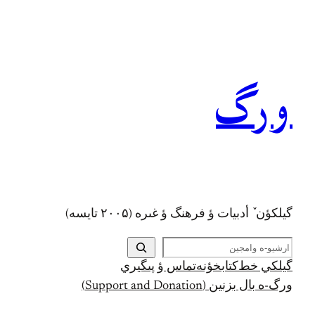
رفتن
به
محتوا
ورگ
گيلکؤن ٚ أدبیات ؤ فرهنگ ؤ غىره (۲۰۰۵ تايسه)
ج
س
گيلکي خط
کتابخؤنه
تماس ؤ پىگيري
ت
ورگ-ه بال بزنين (Support and Donation)
ج
و