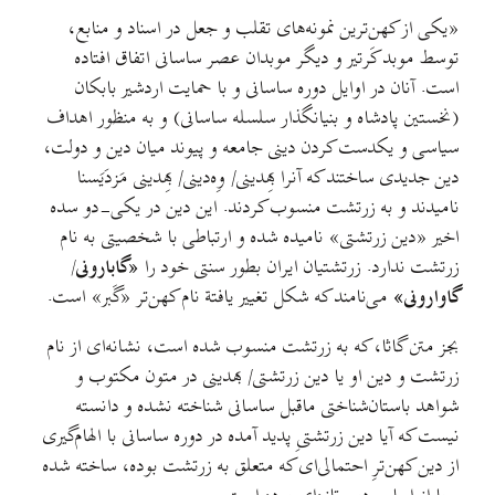
«یکی از کهن‌ترین نمونه‌های تقلب و جعل در اسناد و منابع،
توسط موبد کَرتیر و دیگر موبدان عصر ساسانی اتفاق افتاده
است. آنان در اوایل دوره ساسانی و با حمایت اردشیر بابکان
(نخستین پادشاه و بنیانگذار سلسله ساسانی) و به منظور اهداف
سیاسی و یکدست کردن دینی جامعه و پیوند میان دین و دولت،
دین جدیدی ساختند که آنرا بِهدینی/ وِه‌دینی/ بِهدینی مَزدَیَسنا
نامیدند و به زرتشت منسوب کردند. این دین در یکی-دو سده
اخیر «دین زرتشتی» نامیده شده و ارتباطی با شخصیتی به نام
زرتشت ندارد. زرتشتیان ایران بطور سنتی خود را
«گابارونی/
گاوارونی»
می‌نامند که شکل تغییر یافتة نام کهن‌تر «گَبر» است.
بجز متن گاثا، که به زرتشت منسوب شده است، نشانه‌ای از نام
زرتشت و دین او یا دین زرتشتی/ بهدینی در متون مکتوب و
شواهد باستان‌شناختی ماقبل ساسانی شناخته نشده و دانسته
نیست که آیا دین زرتشتیِ پدید آمده در دوره ساسانی با الهام‌گیری
از دین کهن‌ترِ احتمالی‌ای که متعلق به زرتشت بوده، ساخته شده