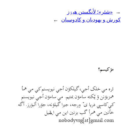
←
«شئر»؛ لأنگستن هيۊز
کورش و یهودیان و کادوسیان
→
مۊ کيسم؟
ئره مي خلک أجي، گيلکؤن أجي نيويسنم کي مي همأ
همزبؤنن ؤ يٚکته سامؤن بمتيم. مي سامؤن أجي نيويسنم
کي کاسپي دريا ی ٚ ورجه، جيرا گيلؤنه، جؤرا ألبۊرز. أگه
خأنين مي همرأ گب بزنين اين مي ايمٚیل‌ ‌
nobodyvrg[at]gmail.com