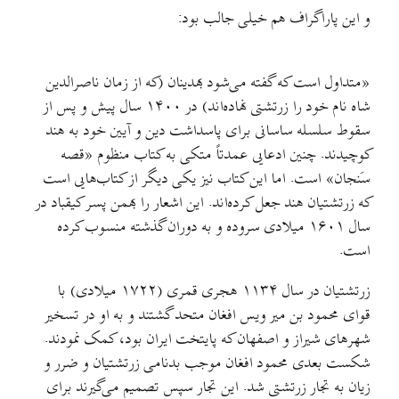
و این پاراگراف هم خیلی جالب بود:
«متداول است که گفته می‌شود بهدینان (که از زمان ناصرالدین
شاه نام خود را زرتشتی نهاده‌اند) در ۱۴۰۰ سال پیش و پس از
سقوط سلسله ساسانی برای پاسداشت دین و آیین خود به هند
کوچیدند. چنین ادعایی عمدتاً متکی به کتاب منظوم «قصه
سَنجان» است. اما این کتاب نیز یکی دیگر از کتاب‌هایی است
که زرتشتیان هند جعل کرده‌اند. این اشعار را بهمن پسر کیقباد در
سال ۱۶۰۱ میلادی سروده و به دوران گذشته منسوب کرده
است.
زرتشتیان در سال ۱۱۳۴ هجری قمری (۱۷۲۲ میلادی) با
قوای محمود بن میر ویس افغان متحد گشتند و به او در تسخیر
شهرهای شیراز و اصفهان که پایتخت ایران بود، کمک نمودند.
شکست بعدی محمود افغان موجب بدنامی زرتشتیان و ضرر و
زیان به تجار زرتشتی شد. این تجار سپس تصمیم می‌گیرند برای