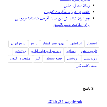
ریتان سفالی املش
مختصری درباره حکومت کیاییان
چو ایران نباشد تن من مباد: تحریف شاهنامهٔ فردوسی
برای مقاصد ناسیونالیستی
استبداد
ایرانشهر
بهمن پسر کیقباد
تاريخ
تاریخ ایران
تاریخ مذهب
دساتیر
رضا مرادی غیاث آبادی
زرتشتی
زرتۊشتي
زردشتی
قصه سنجان
گبر
مذهب در گیلان
معنی کلمه گبر
3 پاسخ
gil6zak
مه 21, 2026