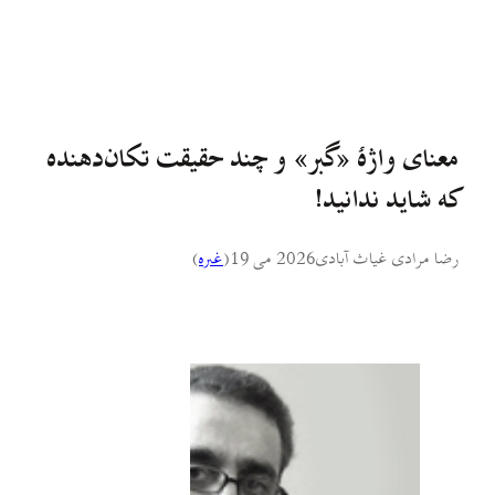
معنای واژهٔ «گبر» و چند حقیقت تکان‌دهنده
که شاید ندانید!
رضا مرادی غیاث آبادی
2026 می 19
(
غىره
)