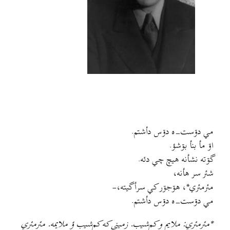
مي دۊست-ه دۊس دأشتم.
اۊ مأ بنأ بۊشؤ.
گۊته نشأنه هيچ چي دئه.
شئر سر هأنه،
مئرمئري*، هۊجۊر کي سرأگيته،-
مي دۊست-ه دۊس دأشتم.
*مئرمئري: ملایم و کم‌شيب. زميني که کم‌شيب ؤ ملايمه. مئرمئري