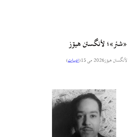
«شئر»؛ لأنگستن هيۊز
لأنگستن هيۊز
2026 می 15
(
ادبيات
)