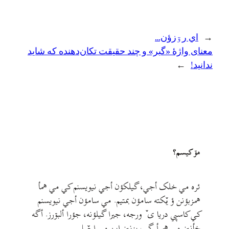
←
اي رۊزؤن…
معنای واژهٔ «گبر» و چند حقیقت تکان‌دهنده که شاید
ندانید!
→
مۊ کيسم؟
ئره مي خلک أجي، گيلکؤن أجي نيويسنم کي مي همأ
همزبؤنن ؤ يٚکته سامؤن بمتيم. مي سامؤن أجي نيويسنم
کي کاسپي دريا ی ٚ ورجه، جيرا گيلؤنه، جؤرا ألبۊرز. أگه
خأنين مي همرأ گب بزنين اين مي ايمٚیل‌ ‌