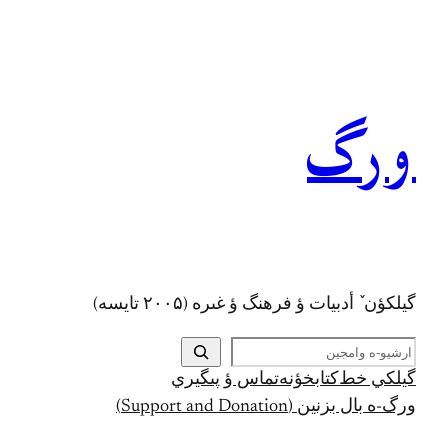
رفتن
به
محتوا
ورگ
گيلکؤن ٚ أدبیات ؤ فرهنگ ؤ غىره (۲۰۰۵ تايسه)
ج
س
گيلکي خط
کتابخؤنه
تماس ؤ پىگيري
ت
ورگ-ه بال بزنين (Support and Donation)
ج
و