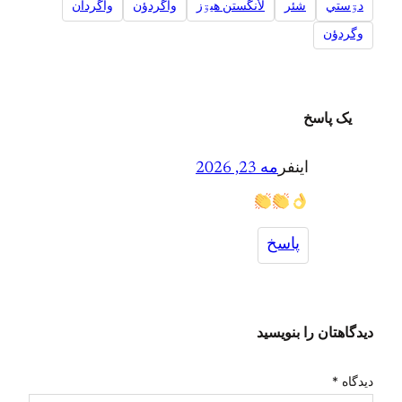
دۊستي
شئر
لأنگستن هیۊز
واگردؤن
واگردان
وگردؤن
یک پاسخ
اینفر
مه 23, 2026
پاسخ
دیدگاهتان را بنویسید
دیدگاه
*