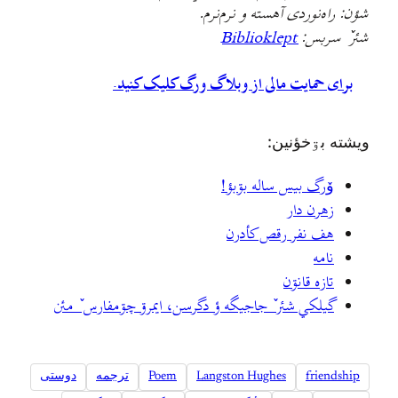
شؤن: راه‌نوردی آهسته و نرم‌نرم.
شئر ٚ سربس:
Biblioklept
برای حمایت مالی از وبلاگ ورگ کلیک کنید.
ويشته بۊخؤنين:
وٚرگ بيس ساله بۊبؤ!
زهرن دار
هف نفر رقص کأدرن
نامه
تازه قانۊن
گيلکي شئر ٚ جاجيگه ؤ دگرسن، ايمرۊ چۊمفارس ٚ مئن
friendship
Langston Hughes
Poem
ترجمه
دوستی