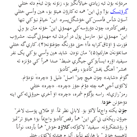
مردؤنه بؤن ئبه زيادي خيالأنگيز بۊ، زنؤنه بؤن ئبهٰ‌م دئه خئلي
گرؤتسک
بۊ! ولي اينˇ همه ته کارؤن هيتؤ بۊ، هين وأسي خئلي
آسؤن شأس فأمسن کي خؤشگل‌پسره. اينˇ خيالم نبۊ کي تنها
رقص کأدره، چۊن دۊرۊسه کي مهمؤني اينˇ خؤنه مئن بۊ ولي
اينˇ مهمؤني نبۊ. مارسل پۊل در أبردن ئبه مهمؤني گيت. مشرۊب
فۊرت ؤ اۊتاق کرايه دأ؛ حتى دۊرنگه جؤفتؤنه(۴). کاري گه خئلي
صابخؤنهٰ‌ن هارلئم(۵)ˇ مئن نۊدن. شايد هين وأسي بۊ کي يک نفر
سيفيد اؤره ايسأبۊ کي جيگري ضبطˇ صدا همرأ کي دؤنزه ته
محشرˇ آهنگ پخش کأدبۊ، رقص کأدبۊ.
گۊنم «شايد» چۊن هيچ چيزˇ اصلˇ دليل ؤ «چره»ٰ نۊدؤنم.
لاکؤی أجي همه چئه دؤنم جؤز «چره». «چره» خئلي
رمزˇرازي‌ئه. راسه بۊگؤم شمره، «چره» اۊ آخري حيرؤني‌ئه کي اينه
دۊخؤنن
خۊدا
.
جؤن
يکته واج‌بمأ لاکۊ بۊ. لابالي نظر نمأ. اۊ طلايي پۊست لاغرˇ
جوؤن ريکهٰ‌ى ني کي اينˇ همأ رقص کأدبۊ واج‌بمأ بۊ؛ هيتؤ ترˇتميز
ؤ رؤشنفکرؤنه. سيفيدˇ لاکؤکه،
کلاؤد
خۊشˇ همأ بأرده، نوأنأ
تاهيسه خۊشˇ پا هارلئم ننأبۊ. ألنی‌م هندئه لاکؤى خئلي