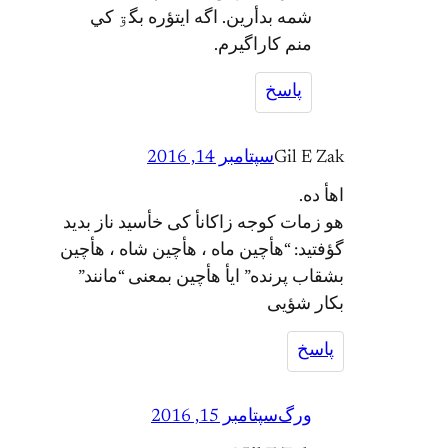
شمه بدأرين. اگه ایتؤره بگۊ کي
منم کاراگیرم.
پاسخ
Gil E Zak
سپتامبر 14, 2016
اهأ ده.
هو زمات کوجه زاکانأ کی خأسید ناز بدید
گؤفتید: “هأچین ماه ، هأچین شاه ، هأچین
بشقاب پرنده” ایأ هأچین بمعنی “مانند”
بکار شؤیی
پاسخ
ورگ
سپتامبر 15, 2016