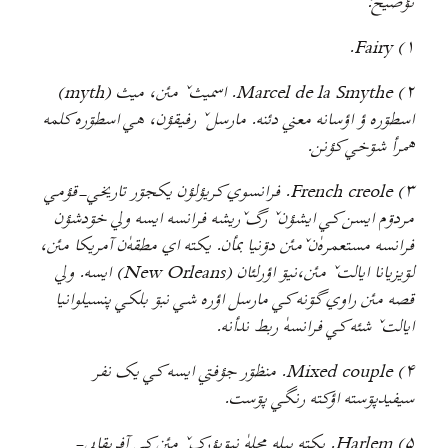
تؤضیح:
۱) Fairy.
۲) Marcel de la Smythe. اسميثˇ مئن، ميث (myth)
اسطۊره ؤ اؤسانه معني دئنه. مارسلˇ رفيقؤن، هي اسطۊره کلمه
همرأ شۊخي کؤنن.
۳) French creole. فرانسوي کريؤلؤن يکجۊر تاريخي-قؤمي
مردۊم ايسن کي ايشؤنˇ رگˇريشه فرانسه ايسه ولي خۊدشؤن
فرانسه مستعمره‌ٰنˇمئن دۊنيا بمأن. يکته اي مطقه‌ٰن آمريکا مئن،
لۊيزيانا ايالتˇ مئن،نيۊ اؤرلئان (New Orleans) ايسه. ولي
قصه مئن راوي گۊنه کي مارسل اؤره شي نبۊ بلکي پنسيلوانيا
ايالتˇ شئه کي فرانسهٰ ربط ندأنه.
۴) Mixed couple. منظۊر جؤفتي ايسه کي يک نفر
سيفيدپۊسته اؤکته رنگي پۊست.
۵) Harlem. يکته پيله محلهٰ نيۊيؤرکˇ مئن کي آفريقايي-