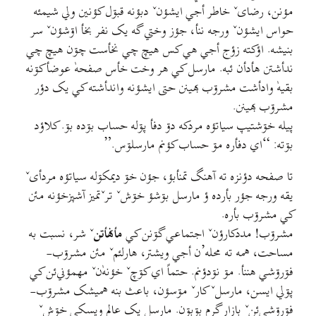
مؤنن، رضاىˇ خاطر أجي ايشؤنˇ دبؤنه قبۊل کؤنين ولي شيمئه
حواس ايشؤنˇ ورجه ننأ، جؤز وختي گه يک نفر بخأ اۊشؤنˇ سر
بنيشه. اؤکته زؤج أجي هي کس هيچ چي نخأست چۊن هيچ چي
ندأشتن هأدأن ئبه. مارسل کي هر وخت خأس صفحهٰ عوضأکۊنه
بقيهٰ وادأشت مشرۊب بهينن حتی ايشؤنه واندأشته کي يک دؤر
مشرۊب بهينن.
پيله خۊشتيپ سياتؤه مردکه دۊ دفأ پۊله حساب بۊده بۊ. کلاؤد
بۊته: “اي دفأره مۊ حساب کؤنم مارسلۊس.”
تا صفحه دؤنزه ته آهنگ تمنأبؤ، جؤن خۊ ديمکۊله سياتؤه مردأىˇ
يقه ورجه جؤر بأرده ؤ مارسل بۊشؤ خۊشˇ ترˇتميز آشپزخؤنه مئن
کي مشرۊب بأره.
مشرۊب! مددکارؤنˇ اجتماعي گۊنن کي
مأنهأتن
ˇ شر، نسبت به
مساحت، همه ته محله’ن أجي ويشتر، هارلئمˇ مئن مشرۊب-
فۊرۊشي هننأ. مۊ نۊدؤنم. حتماً اي کۊچˇ خؤنهٰ‌نˇ مهمؤني‌ئن کي
پۊلي ايسن، مارسلˇ کارˇ مۊسؤن، باعث بنه همیشک مشرۊب-
فۊرۊشي‌ئنˇ بازار گرم بۊبۊن. مارسل يک عالم ويسکي خۊشˇ