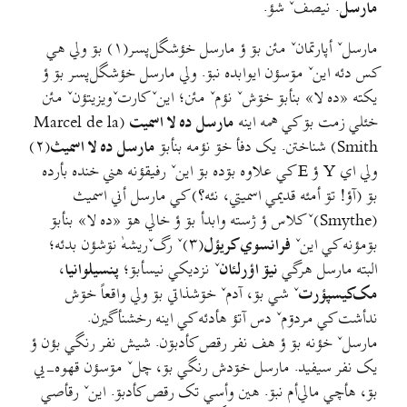
مارسل
. نيصفˇ شؤ.
مارسلˇ أپارتمانˇ مئن بۊ ؤ مارسل خؤشگل‌پسر(۱) بۊ ولي هي
کس دئه اينˇ مۊسؤن ايوابده نبۊ. ولي مارسل خؤشگل‌پسر بۊ ؤ
يکته «ده لا» بنأبۊ خۊشˇ نؤمˇ مئن؛ اينˇ کارتˇويزيتؤنˇ مئن
خئلي زمت بۊ کي همه اينه
مارسل ده لا اسميت
(Marcel de la
Smith) شناختن. يک دفأ خۊ نؤمه بنأبۊ
مارسل ده لا اسميث
(۲)
ولي اي Y ؤ E کي علاوه بۊده بۊ اينˇ رفيقؤنه هني خنده بأرده
بۊ (آؤ! تۊ أمئه قديمي اسميتي، نئه؟) کي مارسل أني اسميث
(Smythe)ˇ کلاس ؤ ژسته وابدأ بۊ ؤ خالي هۊ «ده لا» بنأبۊ
بۊمؤنه کي اينˇ
فرانسوي کريؤل
(۳)ˇ رگˇريشهٰ نۊشؤن بدئه؛
البته مارسل هرگي
نيۊ اؤرلئان
ˇ نزديکي نيسأبۊ؛
پنسيلوانيا
،
مک‌کيسپؤرت
ˇ شي بۊ، آدمˇ خۊشذاتي بۊ ولي واقعاً خۊش
ندأشت کي مردۊمˇ دس آتؤ هأدئه کي اينه رخشنأگيرن.
مارسلˇ خؤنه بۊ ؤ هف نفر رقص کأدبۊن. شيش نفر رنگي بؤن ؤ
يک نفر سيفيد. مارسل خۊدش رنگي بۊ، چلˇ مۊسؤن قهوه-يي
بۊ، هأچي مالي‌أم نبۊ. هين وأسي تک رقص کأدبۊ. اينˇ رقأصي