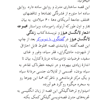
میخونید.
این قصه ساختاری مدرن و روایتی ساده داره. روایتی
ساده اما متورم از فشردگی تضادها و تناقضهای
مختلف جامعهٔ آمریکای دههٔ ۶۰ میلادی. به بیان
بهتر و اون طور که آرنولد رامپرساد، ویراستار
مجموعه
اشعار لأنگستن هیۊز
و نویسندهٔ کتاب
زندگی
لأنگستن هیۊز
در
گفتگویی با نیویورکر
بعد از چاپ
این قصه گفته: پایانبندی قصه مخلوط قابل احتراقی
از شهوت، مادی‌گرایی، فقر سیاه، وفور و غنای
سفید، فرضیات نژادپرستانه دربارهٔ کنترل، بیان تا
اندازهٔ زیادی بیهوده و در نتیجه خطرناک تفاخر به
سیاه بودن، تجسمی از تمایلات جنسی مردانهٔ سیاه
و یک مرکز فرماندهی و ناظر که همهٔ این چیزها رو
به سخره میگیره رو گرد هم آورده.
امیدوارم ترجمهٔ گیلکی این قصه از زبان انگلیسی به
تجربه‌های مدرن قصه‌نویسی گیلکی کمک بکنه.