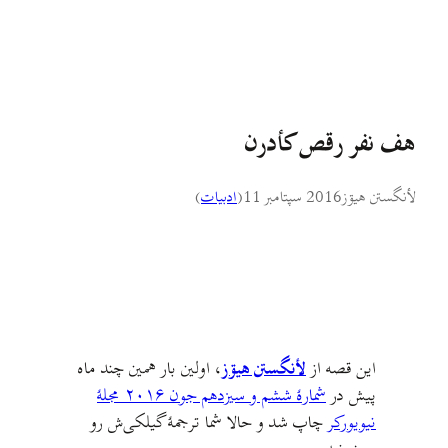
هف نفر رقص کأدرن
لأنگستن هيۊز
2016 سپتامبر 11
(
ادبيات
)
این قصه از
لأنگستن هیۊز
، اولین بار همین چند ماه
پیش در
شمارهٔ ششم و سیزدهم جون ۲۰۱۶ مجلهٔ
نیویورکر
چاپ شد و حالا شما ترجمهٔ گیلکی‌ش رو