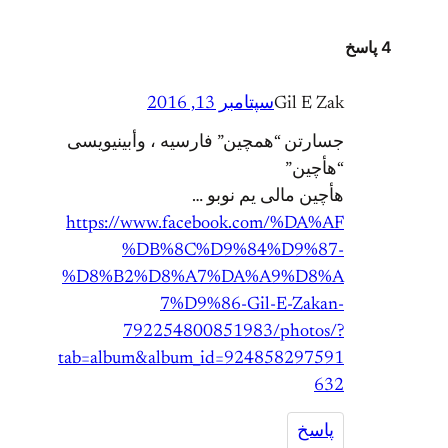
4 پاسخ
Gil E Zak
سپتامبر 13, 2016
جسارتن “همچین” فارسیه ، وأبینیویسی
“هأچین”
هأچین مالی یم نوبو …
https://www.facebook.com/%DA%AF
%DB%8C%D9%84%D9%87-
%D8%B2%D8%A7%DA%A9%D8%A
7%D9%86-Gil-E-Zakan-
792254800851983/photos/?
tab=album&album_id=924858297591
632
پاسخ