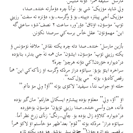
مارسلˇ سليقه همرأ گۊته مننيس.
ولي شايد مۊزيکˇ شي بۊ. نوأنأ چره دۊمأرته خنده-صدا،
مۊزيک أجي پيلتر، دپيته-بۊ ؤ وگرسه-بۊ، دؤنزه ته سفتˇ رزيني
تۊپˇ مۊسؤن، اۊتاقˇ دؤرˇور، ساعت ۲ نصفˇشؤ، ساعتي گه
اینˇ مهمؤنؤنˇ عقل خأس برسه کي سرصدا نکۊنن.
بأزين مارسلˇ خنده-صدا دئه چره يکته نقاشˇ ملافهٰ نۊمؤنس ؤ
يکته رزيني تۊپˇ مۊسؤن، ايشؤنˇ مئن همه تهٰ جي بدتر، بنابۊده
درˇديواره خؤردن! کي دؤنه هرچيزˇ چرهٰ؟
سراخره ايتؤ بۊبؤ: سياتؤه دراز مردکه وگرسه اۊ زنأکه کي اينˇ همأ
رقص کأدبؤ، بۊته ”مي پۊل کمه”.
حلئه اۊ جواب ندأ، سيفيدˇ لاکؤى بۊته ”آؤ! ولي مۊ دأنم.”
اۊ ”آؤ، ولي” معلۊم بۊده پيشترم ایسکالی هارلئمˇ مئن گیر بۊده
دأنه، هين وأسي خنده-صدا رزيني تۊپؤنˇ مۊسؤن بۊخؤرده
درˇديواره. کلاؤد زال بۊده بۊ. چأيي-رنگˇ زنأى زرخ نظر أمأ.
سياتؤه درازˇ مردکه بۊته ”تمؤمˇ بعدˇظهر مۊ خأستم اۊ لاکۊ همرأ
برقصم. بئه ائره جؤن!”
جؤن
پيش بۊشؤ. هۊ دم، يکته تازه