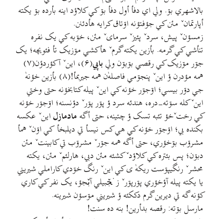
بالاشهري بۊ. ولي اي دفأ أول دفأ بۊ کي کلاؤد اينه بأرده بۊ يکته
أپارتمانˇ مئن کي جؤفتؤنه اۊتاق کرايه هأدئنن.
زمسؤنˇ پيش، سردˇ پئيزˇ سرماىˇ مئن، خۊبه کي يک نفره
تنأشي کي گرمه. بأزين يکته گرمˇ هأکشي مۊزيک تأ فئويچه؛ يک
جۊر مۊزيک کي رقصي بۊبۊن ولي
باپي
(۶)، اينˇ آکؤردؤن(۷)
همه مؤدرن ؤ اينˇ پنجۊمي فاصلهٰ‌ن همه جيربمأ!(۸) بأزين خؤنهٰ
جي دۊر بيسي؛ اۊجۊر خؤنه کي اينˇ پيله کتابخؤنه حتى وختي
اينˇ کله سۊته-دره، هندئه سرد ؤ پۊر پۊرˇ دؤنسنه؛ اۊجۊر خؤنه
کي رختˇخؤ تئبه تسک ؤ چتينه، حتی أگه
مادمازل
اينˇ عکسه
بکنده بي؛ اۊجۊر خؤنه کي هي کس نيسأ تي ديلبخأ کي اۊنˇ همأ
مشرۊب بۊخؤري، حتى أگه همه جۊرˇ مشرۊب تي کابينتˇ مئن
دبۊن؛ پس بئتره کي کلاؤدˇ کشئه مئن دبي، هارلئمˇ مئن، يکته
محشرˇ رنگيپۊست ريکهٰ ی کي اينˇ رنگ خۊدي کاراملي شيريني
يا يکته پيله آؤخؤري پۊرپۊرˇ زنجٚبيلي آبٚجؤ، یک نفر کي کاري
کؤنه گه تي ديرين گرم دککئه ؤ شيريني مۊسؤن شيرينه.
مارسل بۊته: رقصه بدأرين! بنه ده سنت!