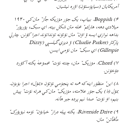
آمريکايئن (سياپۊستؤن) اؤره نيشينن.
۶) Boppish. بيباپ، يک جۊر مۊزيکه جأزˇ مئن کي ۱۹۴۰
ميلادي دهه، هارلئمˇ محله مئن شکل بيته. اي سبک، پۊرپۊرˇ
بداهه نوازي ايسه ؤ اۊنˇ مئن نؤتؤنه تۊنداتۊند اجرا کؤنن. چارلي
پارکئر (Charlie Parker) ؤ ديزي گيلسپي (Dizzy
Gillespie) اي سبکˇ مئن نؤمي ايسن.
۷) Chord. مۊزيکˇ مئن، چنته نؤتˇ مجمۊعهٰ یکته آکؤرد
دۊخؤنن.
۸) اينˇ منظۊر اينه که همه ته پنجۊمي نؤتؤن «بمؤل» اجرا بۊبۊن.
بمؤل (♭) يک جۊر علامته، مۊزيکˇ مئن کي هرته نؤتˇ پيش
بنيم، اۊ نؤتˇ صدا نيم پرده جير هأنه.
۹) Riverside Drive. يکته پيله درازˇ خيابؤنˇ نؤمه نيۊيؤرکˇ
مأنهأتنˇ مئن.