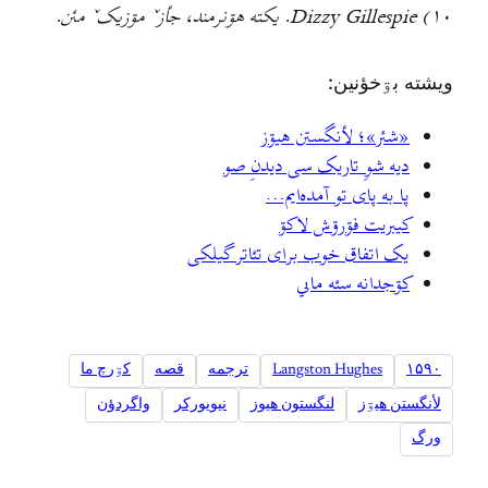
۱۰) Dizzy Gillespie. یکته هۊنرمند، جأزˇ مۊزيکˇ مئن.
ويشته بۊخؤنين:
«شئر»؛ لأنگستن هيۊز
دیه شوِ تاریک سی دیدنِ صو
پا به پای تو آمده‌ایم…
کيبريت فۊرۊش لاکۊ
یک اتفاق خوب برای تئاتر گیلکی
کۊجدانه سئه ماىي
۱۵۹۰
Langston Hughes
ترجمه
قصه
کۊرچ ما
لأنگستن هیۊز
لنگستون هیوز
نیویورکر
واگردؤن
ورگ