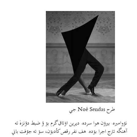
طرح Noé Sendas جي
نؤوامبره. بيرۊن هوا سرده. ديرين اۊتاق گرم بۊ ؤ ضبط دؤنزهٰ ته
آهنگه تترج اجرا بۊده. هف نفر رقص کأدبۊن، سۊ ته جؤفت باني