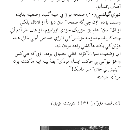
آهنگ پخشأبؤ.
ديزي گيلئسپي
(۱۰) صفحه بۊ ؤ بي هيته گب، وضعیته بقایده
وصف بۊده. اۊن چي گه صفحهˇ مئن دبۊ نأ اۊ اۊتاق بلکي
اۊتاقˇ مئنˇ عالم بۊ. مۊزيک خۊدي اۊرانيۊم، اۊ هف نفر آدم أني
چنته کاربلد جاسۊسه مؤنسن کي انرژي هسته‌يي أجي خالي هينه
دؤنن کي یکته هأکشي راهه مردن ئبه.
اي وضعيت سيا زنأکؤنه خئلي عصباني بۊده. اۊني که هي کس
واخؤ نبۊ کي بي حرکت ایسأ، مردأیˇ یقهٰ بیته اینه هأکشئه بۊته
”بنیش تي جایˇ سر ماسکا!”.
مردأی بنيشته.
(اي قصه دؤرˇورˇ ۱۹۶۱ بنويشته بۊبؤ.)