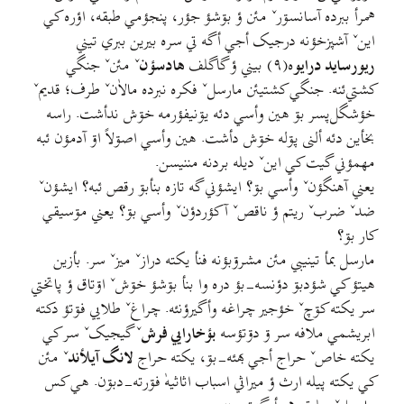
همرأ ببرده آسانسۊرˇ مئن ؤ بۊشؤ جؤر، پنجؤمي طبقه، اؤره کي
اينˇ آشپزخؤنه درجيک أجي أگه تي سره بيرين ببري تيني
ريورسايد درايو
ه(۹) بيني ؤ گاگلف
هادسؤن
ˇ مئنˇ جنگي
کشتي‌ئنه. جنگي کشتيئن مارسلˇ فکره نبرده مالاٰنˇ طرف؛ قديمˇ
خؤشگل‌پسر بۊ هين وأسي دئه يۊنيفؤرمه خۊش ندأشت. راسه
بخأين دئه ألنى پۊله خۊش دأشت. هين وأسي اصۊلاً اۊ آدمؤن ئبه
مهمؤني گيت کي اينˇ دیله بردنه مننیسن.
يعني آهنگؤنˇ وأسي بۊ؟ ايشؤني گه تازه بنأبۊ رقص ئبه؟ ايشؤنˇ
ضدˇ ضربˇ ریتم ؤ ناقصˇ آکؤردؤنˇ وأسي بۊ؟ یعني مۊسيقي
کار بۊ؟
مارسل بمأ تينيبي مئن مشرۊبؤنه فنأ يکته درازˇ ميزˇ سر. بأزين
هيتؤ کي شؤدبۊ دؤنسه-بؤ دره وا بنأ بۊشؤ خۊشˇ اۊتاق ؤ پاتختي
سر يکته کۊچˇ خؤجیر چراغه وأگيرؤنئه. چراغˇ طلايي فۊتؤ دکته
ابريشمي ملافه سر ۊ دۊتؤسه
بؤخارايي فرش
ˇ گيجيکˇ سر کي
يکته خاصˇ حراج أجي بهئه-بۊ، يکته حراج
لانگ آيلأند
ˇ مئن
کي يکته پيله ارث ؤ ميراثي اسباب اثاثيهٰ فۊرته-دبۊن. هي کس