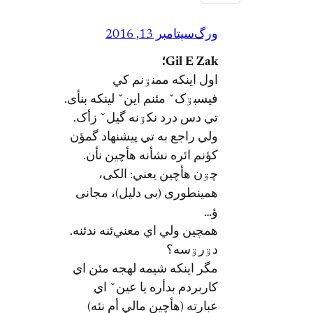
ورگ
سپتامبر 13, 2016
Gil E Zak؛
اول اينکه ممنۊنم کي
فيسبۊکˇ مئنم اينˇ لينکه بنأی.
تي دس درد نکۊنه گیلˇ زأک.
ولي راجع به تي پيشنهاد گمؤن
کؤنم ائره نشأنه هأچين نأن.
چۊن هأچين یعني: الکی،
همینطوری (بی دلیل)، مجانی
ؤ…
همچین ولي اي معني‌ئنه ندئنه.
دۊرۊسه؟
مگر اينکه شيمه لهجه مئن اي
کاربردم بدأره یا عینˇ اي
عبارته (هأچین مالي أم نئه)