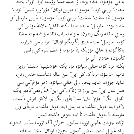
باخي جؤفتؤن خنده بۊدن ؤ خنده صدا وؤشته ايرأ-اۊرأ، يکته
سفتˇ رزيني تۊپˇ مۊسؤن، ديرين اۊتاقˇ دؤرˇور، تنيسˇ تۊپˇ
مۊسؤن نأ، سفتˇ سختˇ رزيني تۊپˇ مۊسؤن، بأزين مارسل أني
خنده بۊده. مارسلˇ خنده صدا يکته نقاشˇ ملافهٰ مؤنس کي
وختي سقفه رنگ زئدرن، خؤنه اسباب اثاثيه ؤ همه چئه حفظ
کؤنه. مارسلˇ خنده هيتۊ بگيرنگير اۊتاقˇ هوا ياجي شرارته
پاکأگۊده ؤ خالي مۊزيکه بنأ بۊمؤنه ؤ هف نفره کي رقص
کأدبۊن؛ خۊدش أني بۊ.
يکته مردأکؤن خئلي سياتؤه بۊ، يکته خۊشتيپˇ سفتˇ رزيني
تۊپˇ مۊسؤن مردأک کي اينˇ سنˇساله نشأست حدس زئن،
شايد جوؤن، شايد پنجا، ولي خئلي سياتؤه. (مۊ دؤنم کي سيˇ
هش سال اينˇ سن بۊ.) اۊ زنأک کي اينˇ همأ رقص کأدبۊ يکته
نخۊتي رنگˇ جؤمˇ مئنˇ سبزˇچأيي رنگ بۊ. لاکؤ خۊش دأشت.
لاکۊ اينه خۊش ندأشت. مارسل اينه خۊش دأشت. مردأى ولي
مارسله نأ خۊش دأشت نأ اینه خۊش دأشتنه تينس.
اؤکته جؤفت هأچي اؤره ايسأبۊن. شمرأني أگه اؤره ايسأبين ايشؤنه
زياد تحويل نيتين. بعضي آدمؤن ايتؤرن، اۊتاقˇ مئنˇ صندلئه