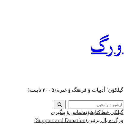
رفتن
به
محتوا
ورگ
گيلکؤن ٚ أدبیات ؤ فرهنگ ؤ غىره (۲۰۰۵ تايسه)
ج
س
گيلکي خط
کتابخؤنه
تماس ؤ پىگيري
ت
ورگ-ه بال بزنين (Support and Donation)
ج
و