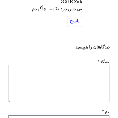
Gil E Zak؛
تي دس درد نکۊنه. چأگۊدم.
پاسخ
دیدگاهتان را بنویسید
دیدگاه
*
نام
*