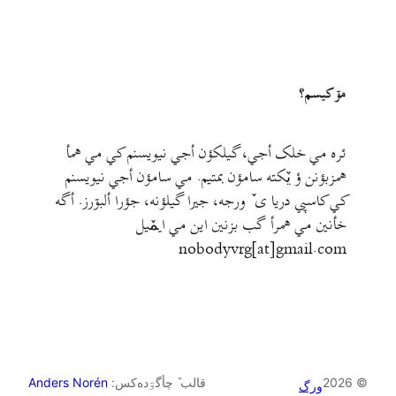
مۊ کيسم؟
ئره مي خلک أجي، گيلکؤن أجي نيويسنم کي مي همأ
همزبؤنن ؤ يٚکته سامؤن بمتيم. مي سامؤن أجي نيويسنم
کي کاسپي دريا ی ٚ ورجه، جيرا گيلؤنه، جؤرا ألبۊرز. أگه
خأنين مي همرأ گب بزنين اين مي ايمٚیل‌ ‌
nobodyvrg[at]gmail.com
© 2026
قالب ٚ چأگۊده‌کس:
Anders Norén
ورگ