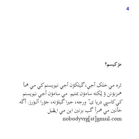
بهتر…
4
مۊ کيسم؟
ئره مي خلک أجي، گيلکؤن أجي نيويسنم کي مي همأ
همزبؤنن ؤ يٚکته سامؤن بمتيم. مي سامؤن أجي نيويسنم
کي کاسپي دريا ی ٚ ورجه، جيرا گيلؤنه، جؤرا ألبۊرز. أگه
خأنين مي همرأ گب بزنين اين مي ايمٚیل‌ ‌
nobodyvrg[at]gmail.com