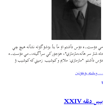
مي دۊست-ه دۊس دأشتم.اۊ مأ بنأ بۊشؤ.گۊته نشأنه هيچ چي
دئه.شئر سر هأنه،مئرمئري*، هۊجۊر کي سرأگيته،-مي دۊست-ه
دۊس دأشتم. *مئرمئري: ملایم و کم‌شيب. زميني که کم‌شيب ؤ
ملايمه. مئرمئري شؤن: راه‌نوردی آهسته و نرم‌نرم.شئر ٚ سربس:
… ويشته بۊخؤنين
Biblioklept
1
بیس دئقه XXIV