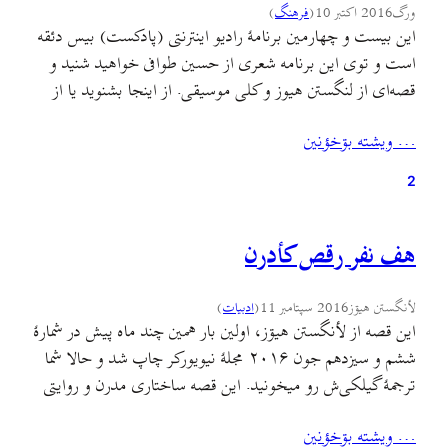
ورگ
2016 اکتبر 10
(
فرهنگ
)
این بیست و چهارمین برنامهٔ رادیو اینترنتی (پادکست) بیس دئقه
است و توی این برنامه شعری از حسین طوافی خواهید شنید و
قصه‌ای از لنگستن هیوز و کلی موسیقی. از اینجا بشنوید یا از
اینجا فایل را دریافت کنید. موزیکهایی که در این برنامه
… ويشته بۊخؤنين
می‌شنوید: – گۊلˇ بارؤن (فدئنه قدئنه) با صدای علی نوری –
…
2
هف نفر رقص کأدرن
لأنگستن هيۊز
2016 سپتامبر 11
(
ادبيات
)
این قصه از لأنگستن هیۊز، اولین بار همین چند ماه پیش در شمارهٔ
ششم و سیزدهم جون ۲۰۱۶ مجلهٔ نیویورکر چاپ شد و حالا شما
ترجمهٔ گیلکی‌ش رو میخونید. این قصه ساختاری مدرن و روایتی
ساده داره. روایتی ساده اما متورم از فشردگی تضادها و
… ويشته بۊخؤنين
تناقضهای مختلف جامعهٔ آمریکای دههٔ ۶۰ میلادی. به بیان