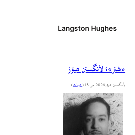
Langston Hughes
«شئر»؛ لأنگستن هيۊز
لأنگستن هيۊز
2026 می 15
(
ادبيات
)