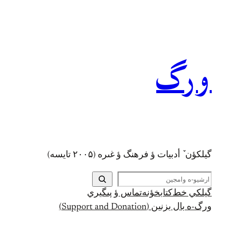
رفتن
به
محتوا
ورگ
گيلکؤن ٚ أدبیات ؤ فرهنگ ؤ غىره (۲۰۰۵ تايسه)
ج
س
گيلکي خط
کتابخؤنه
تماس ؤ پىگيري
ت
ورگ-ه بال بزنين (Support and Donation)
ج
و