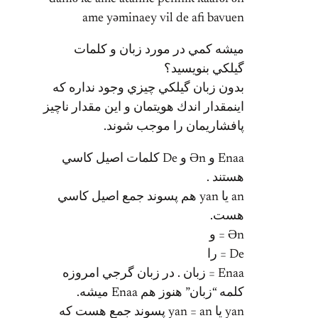
ame yәminaey vil de afi bavuen
ميشه كمي در مورد زبان و كلمات
گيلكي بنويسيد؟
بدون زبان گيلكي چيزي وجود نداره كه
اينمقدار اندك هويتمان و اين مقدار ناچيز
پافشاريمان را موجب شوند.
Enaa و Әn و De كلمات اصيل كاسي
هستند .
an يا yan هم پسوند جمع اصيل كاسي
هست.
Әn = و
De = را
Enaa = زبان . در زبان گرجي امروزه
كلمه “زبان” هنوز هم Enaa ميشه.
yan يا yan = an پسوند جمع هست كه