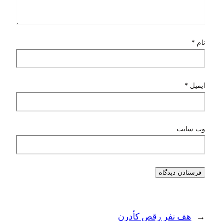
نام
*
ایمیل
*
وب‌ سایت
←
هف نفر رقص کأدرن