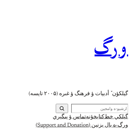
رفتن
به
محتوا
ورگ
گيلکؤن ٚ أدبیات ؤ فرهنگ ؤ غىره (۲۰۰۵ تايسه)
ج
س
گيلکي خط
کتابخؤنه
تماس ؤ پىگيري
ت
ورگ-ه بال بزنين (Support and Donation)
ج
و