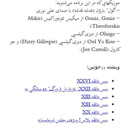
موزیکهایی که در این برنامه می‌شنوید:
– گۊلˇ بارؤن (فدئنه قدئنه) با صدای علی نوری
– Gonia, Gonia از میکیس تئودوراکیس (Mikis
Theodorakis)
– Olinga از دیزی گیلسپی
– Ool Ya Koo از دیزی گیلسپی (Dizzy Gillespie) و جو
کارول (Joe Carroll).
ويشته بۊخؤنين:
بیس دئقه XXVI
بيس دئقه XXII: نؤرۊزبل ؤ ورگˇ ده سالگي به
بیس دئقه XIII
بیس دئقه XIII
بیس دئقه XX
بیس دئقه پلاس! ویژه‌ی جشن تیرماسینزه