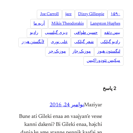
Joe Carroll
jazz
Dizzy Gillespie
۱۵۹۰
Langston Hughes
Mikis Theodorakis
أریه ما
بیس دئقه
حسین طوافی
دیزی گیلسپی
رادیو
رادیو گیلکی
شعر گیلکی
علی نوری
لأنگستن هیۊز
لنگستون هیوز
موزیک جاز
موزیک جز
میکیس تئودوراکیس
2 پاسخ
Maziyar
نوامبر 24, 2016
Bune ati Gileki enaa әn vaajyan’e vesse
kanni dakeni? Bi Gileki enaa, hәjchi
daniә ke ame atanne pennik kaafәi әn