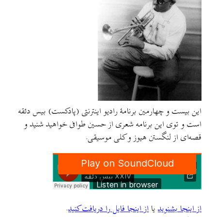
این بیست و چهارمین برنامهٔ رادیو اینترنتی (پادکست) بیس دئقه
است و توی این برنامه شعری از حسین طوافی خواهید شنید و
قصه‌ای از لنگستن هیوز و کلی موسیقی.
از اینجا بشنوید
یا
از اینجا فایل را دریافت کنید
.