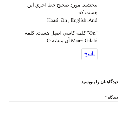
ببخشيد. مورد صحيح خط آخري اين
هست كه:
Kaasi: Әn , English: And
“Әn” كلمه كاسي اصيل هست. كلمه
Maazi Gilәki آن ميشه O.
پاسخ
دیدگاهتان را بنویسید
دیدگاه
*