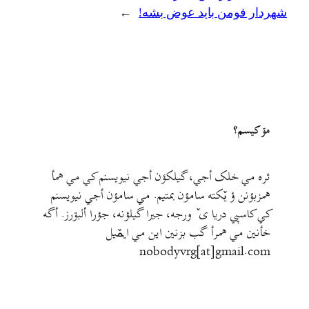
شهردار فومن باید عوض بشه!
→
مۊ کيسم؟
ئره مي خلک أجي، گيلکؤن أجي نيويسنم کي مي همأ
همزبؤنن ؤ يٚکته سامؤن بمتيم. مي سامؤن أجي نيويسنم
کي کاسپي دريا ی ٚ ورجه، جيرا گيلؤنه، جؤرا ألبۊرز. أگه
خأنين مي همرأ گب بزنين اين مي ايمٚیل‌ ‌
nobodyvrg[at]gmail.com