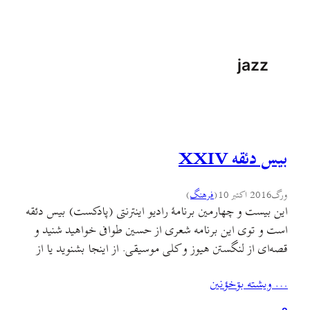
jazz
بیس دئقه XXIV
ورگ
2016 اکتبر 10
(
فرهنگ
)
این بیست و چهارمین برنامهٔ رادیو اینترنتی (پادکست) بیس دئقه
است و توی این برنامه شعری از حسین طوافی خواهید شنید و
قصه‌ای از لنگستن هیوز و کلی موسیقی. از اینجا بشنوید یا از
اینجا فایل را دریافت کنید. موزیکهایی که در این برنامه
… ويشته بۊخؤنين
می‌شنوید: – گۊلˇ بارؤن (فدئنه قدئنه) با صدای علی نوری –
…