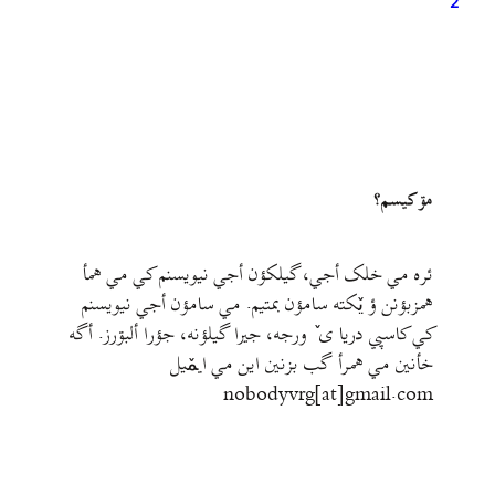
2
مۊ کيسم؟
ئره مي خلک أجي، گيلکؤن أجي نيويسنم کي مي همأ
همزبؤنن ؤ يٚکته سامؤن بمتيم. مي سامؤن أجي نيويسنم
کي کاسپي دريا ی ٚ ورجه، جيرا گيلؤنه، جؤرا ألبۊرز. أگه
خأنين مي همرأ گب بزنين اين مي ايمٚیل‌ ‌
nobodyvrg[at]gmail.com