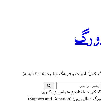
رفتن
به
محتوا
ورگ
گيلکؤن ٚ أدبیات ؤ فرهنگ ؤ غىره (۲۰۰۵ تايسه)
ج
س
گيلکي خط
کتابخؤنه
تماس ؤ پىگيري
ت
ورگ-ه بال بزنين (Support and Donation)
ج
و