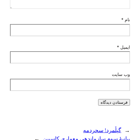
نام
*
ایمیل
*
وب‌ سایت
←
گيلٚمرد! سحردمه
بیانیهٔ سوم سازماندهی معماری کاسپین
→