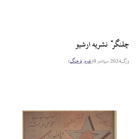
چلنگر ٚ نشريه ارشيو
ورگ
2024 سپتامبر 9
(
غىره
, 
فرهنگ
)