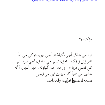
مۊ کيسم؟
ئره مي خلک أجي، گيلکؤن أجي نيويسنم کي مي همأ
همزبؤنن ؤ يٚکته سامؤن بمتيم. مي سامؤن أجي نيويسنم
کي کاسپي دريا ی ٚ ورجه، جيرا گيلؤنه، جؤرا ألبۊرز. أگه
خأنين مي همرأ گب بزنين اين مي ايمٚیل‌ ‌
nobodyvrg[at]gmail.com