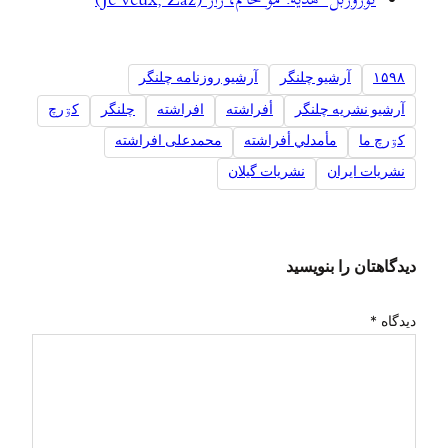
نؤرۊزبلˇ هديه: مۊ خأنم، زاز (Je veux, Zaz)
۱۵۹۸
آرشیو چلنگر
آرشیو روزنامه چلنگر
آرشیو نشریه چلنگر
أفراشته
افراشته
چلنگر
کۊرچ
کۊرچ ما
مأمدلي أفراشته
محمدعلی افراشته
نشریات ایران
نشریات گیلان
دیدگاهتان را بنویسید
دیدگاه
*