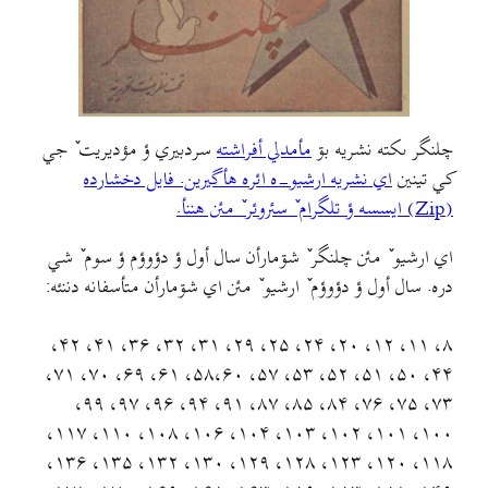
چلنگر ىکته نشريه بۊ
مأمدلي أفراشته
سردبيري ؤ مؤديريت ٚ جي
کي تينين
اي نشريه ارشيو-ه ائره هأگيرين. فايل دخشارده
(Zip) ايسسه ؤ تلگرام ٚ سئروئر ٚ مئن هننأ.
اي ارشيو ٚ مئن چلنگر ٚ شۊمارأن سال أول ؤ دؤوؤم ؤ سوم ٚ شي
دره. سال أول ؤ دؤوؤم ٚ ارشيو ٚ مئن اي شۊمارأن متأسفانه دننئه:
۸، ۱۱، ۱۲، ۲۰، ۲۴، ۲۵، ۲۹، ۳۱، ۳۲، ۳۶، ۴۱، ۴۲،
۴۴، ۵۰، ۵۱، ۵۲، ۵۳، ۵۷، ۵۸،۶۰، ۶۱، ۶۹، ۷۰، ۷۱،
۷۳، ۷۵، ۷۶، ۸۴، ۸۵، ۸۷، ۹۱، ۹۴، ۹۶، ۹۷، ۹۹،
۱۰۰، ۱۰۱، ۱۰۲، ۱۰۳، ۱۰۴، ۱۰۶، ۱۰۸، ۱۱۰، ۱۱۷،
۱۱۸، ۱۲۰، ۱۲۳، ۱۲۸، ۱۲۹، ۱۳۰، ۱۳۲، ۱۳۵، ۱۳۶،