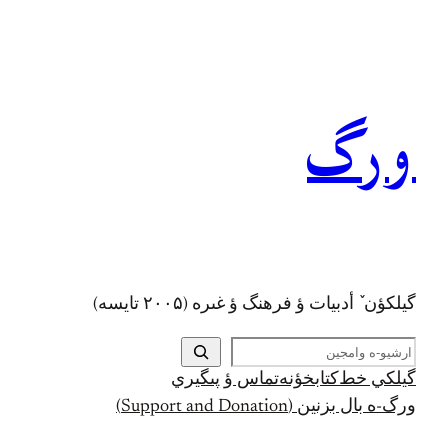
رفتن
به
محتوا
ورگ
گيلکؤن ٚ أدبیات ؤ فرهنگ ؤ غىره (۲۰۰۵ تايسه)
ج
س
گيلکي خط
کتابخؤنه
تماس ؤ پىگيري
ت
ورگ-ه بال بزنين (Support and Donation)
ج
و