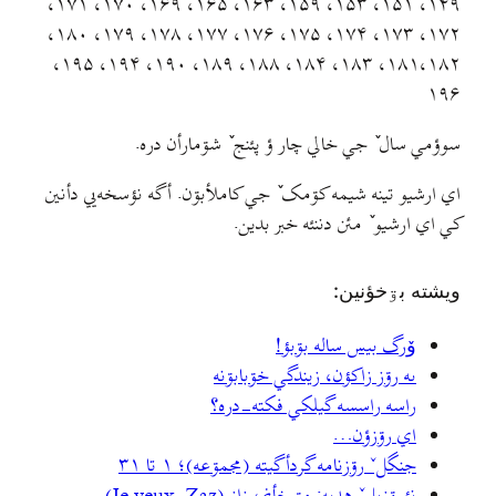
۱۴۹، ۱۵۱، ۱۵۳، ۱۵۹، ۱۶۳، ۱۶۵، ۱۶۹، ۱۷۰، ۱۷۱،
۱۷۲، ۱۷۳، ۱۷۴، ۱۷۵، ۱۷۶، ۱۷۷، ۱۷۸، ۱۷۹، ۱۸۰،
۱۸۱،۱۸۲، ۱۸۳، ۱۸۴، ۱۸۸، ۱۸۹، ۱۹۰، ۱۹۴، ۱۹۵،
۱۹۶
سوؤمي سال ٚ جي خالي چار ؤ پئنج ٚ شۊمارأن دره.
اي ارشيو تينه شيمه کۊمک ٚ جي کاملأبۊن. أگه نؤسخه‌يي دأنين
کي اي ارشيو ٚ مئن دننئه خبر بدين.
ويشته بۊخؤنين:
وٚرگ بيس ساله بۊبؤ!
ىه رۊز زاکؤن، زيندگي خۊبابۊنه
راسه راسسه گیلکي فکته-دره؟
اي رۊزؤن…
جنگلˇ رۊزنامه گردأگیته (مجمۊعه)؛ ۱ تا ۳۱