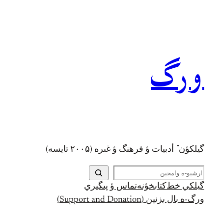
رفتن
به
محتوا
ورگ
گيلکؤن ٚ أدبیات ؤ فرهنگ ؤ غىره (۲۰۰۵ تايسه)
ج
س
گيلکي خط
کتابخؤنه
تماس ؤ پىگيري
ت
ورگ-ه بال بزنين (Support and Donation)
ج
و