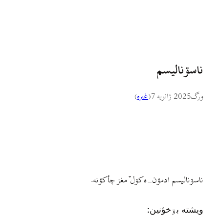
ناسۊناليسم
ورگ
2025 ژانویه 7
(
غىره
)
ناسۊناليسم ادمؤن-ه کۊل ٚمغز چأکؤنه.
ويشته بۊخؤنين: