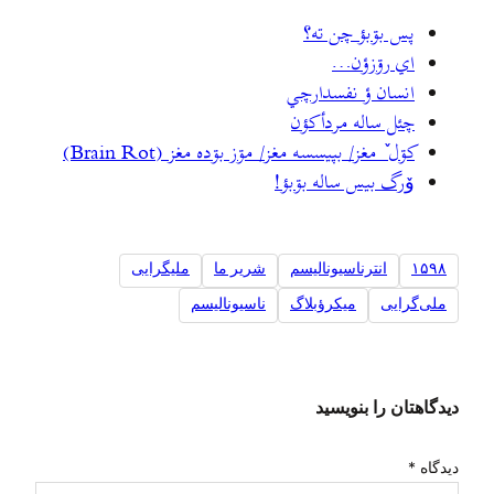
پس بۊبؤ چن ته؟
اي رۊزؤن…
انسان ؤ نفسدارچي
چئل ساله مردأکؤن
کۊل ٚ مغز/ بپيسسه مغز/ مۊز بۊده مغز (Brain Rot)
وٚرگ بيس ساله بۊبؤ!
۱۵۹۸
انترناسیونالیسم
شرير ما
ملیگرایی
ملی‌گرایی
ميکرؤبلاگ
ناسیونالیسم
دیدگاهتان را بنویسید
دیدگاه
*