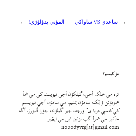
←
ساعدي VS ساواکي
المؤني يدؤلؤژي!
→
مۊ کيسم؟
ئره مي خلک أجي، گيلکؤن أجي نيويسنم کي مي همأ
همزبؤنن ؤ يٚکته سامؤن بمتيم. مي سامؤن أجي نيويسنم
کي کاسپي دريا ی ٚ ورجه، جيرا گيلؤنه، جؤرا ألبۊرز. أگه
خأنين مي همرأ گب بزنين اين مي ايمٚیل‌ ‌
nobodyvrg[at]gmail.com