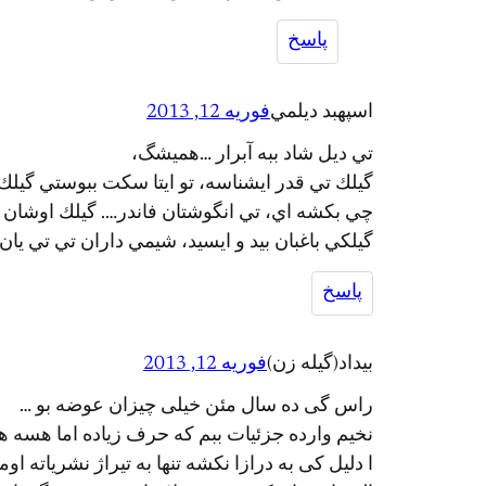
پاسخ
اسپهبد ديلمي
فوریه 12, 2013
تي ديل شاد ببه آبرار …هميشگ،
گيلك تي قدر ايشناسه، تو ايتا سكت ببوستي گيلك ر
چي بكشه اي، تي انگوشتان فاندر…. گيلك اوشان سر
گيلكي باغبان بيد و ايسيد، شيمي داران تي تي يان
پاسخ
بیداد(گیله زن)
فوریه 12, 2013
راس گی ده سال مئن خیلی چیزان عوضه بو …
نخیم وارده جزئیات ببم که حرف زیاده اما هسه ه
ا دلیل کی به درازا نکشه تنها به تیراژ نشریاته ا