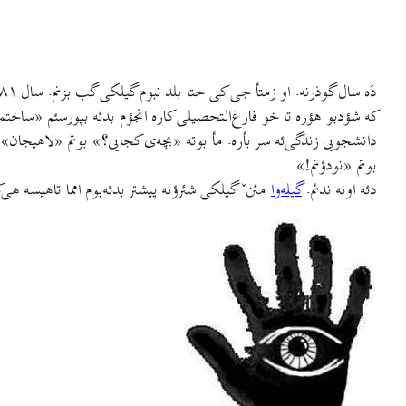
که شؤدبو هؤره تا خو فارغ‌التحصیلی کاره انجؤم بدئه بپورسئم «ساخت
دانشجویی زندگی‌ئه سر بأره. مأ بوته «بچه‌ی کجایی؟» بوتم «لاهیجان
بوتم «نودؤنم!»
دئه اونه ندئم.
گیله‌وا
مئنˇ گیلکی شئرؤنه پیشتر بدئه‌بوم امما تاهیسه ه