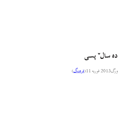
ده سالˇ پسی
ورگ
2013 فوریه 11
(
فرهنگ
)