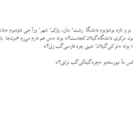
دَه سال گوذرنه. او زمتأ جی کی حتا بلد نبوم گیلکی گب بزنم. سال ۸۱ بو و تازه بوشؤبوم دانشگا. رشتˇ م
مون مرکزی دانشگاه گیلان کجاست؟» بوته «من هم دارم می‌رم همون‌جا. با
»؛ بوته «تو کی گیلانˇ شینی چره فارسی گب زنی؟»
ی‌کس مأ نپورسئه‌بو «چره گیلکی گب نزئنی؟»