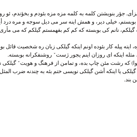
ی. جؤر بنویشتن کلمه به کلمه مزه مزه بئودم و بخؤندم، ئو رو
 بوبستم، خیلی دیر، و همش اینه سر می دیل سوجه و مره درد أی
که گیلکم، نانم کی بوبسته که کم کم بفهمستم گیلکم که می مأر
 ایته پیله کار بئوده اونم اینکه گیلکی زبان ره شخصیت قائل ب
 مثله اینکه ای روزان اینم یجور ژستˇ روشنفکرانه بوبسته.
یلوا) که رشت مئن چاپ بده، و تمامن از فرهنگ و هویتˇ گیلکی
 گیلکی یا اینکه أشن گیلکی نویسی ختم بئه به چندنه ضرب المث
 بند.