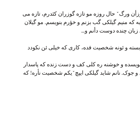
زأن ورگˇ حال روزه مو تازه گوزران کئدرم، تازه می
ه که منیم گیلکی گب بزنم و خؤرم بنویسم. مو گیلان
ی زبان چنده دوست دأنم و…
وبسته و ئونه شخصیت فده، کاری که خیلی ئن نکودد
 نویسده و خوشنه ره کلی کف و دست زنده که پاسدار
ل و جوک. نانم شاید گیلکی ایپچˇیکم شخصیت نأره! که