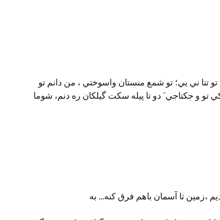
تو تنا ني يي؛ تو شمع منستان واسوختي ، من دانم تو
 تو و جكتاجي َ دو تا پيله سكت گيلكان ره دنم، شوما
م ،زمین تا آسمان باهم فرق کنه… به