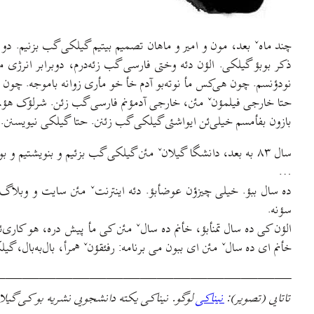
چند ماهˇ بعد، مون و امیر و ماهان تصمیم بیتیم گیلکی گب بزنیم. دو س
ذکر بوبؤ گیلکی. الؤن دئه وختی فارسی گب زئه‌درم، دوبرابر انرژی
نودؤنسم. چون هی‌کس مأ نوته‌بو آدم خأ خو مأری زوانه باموجه. چون 
حتا خارجی فیلمؤنˇ مئن، خارجی آدمؤنم فارسی گب زئن. شرلؤک هؤلمز
بازون بفأمسم خیلی‌ئن ایواشئی گیلکی گب زئنن. حتا گیلکی نيویسنن. ا
سال ۸۳ به بعد، دانشگا گیلانˇ مئن گیلکی گب بزئیم و بنویشتیم و بوخؤندیم. نأ ایواشئی. نأ جیرجیرکی. او جور که همه‌کس أمئه خؤندشه بشتؤه.
…
ده سال ببؤ. خیلی چیزؤن عوضأبؤ. دئه اینترنتˇ مئن سایت و وبلا
سؤنه.
الؤن کی ده سال تمنأبؤ، خأنم ده سالˇ مئن کی مأ پیش دره، هو کاری
خأنم ای ده سالˇ مئن ای ببون می برنامه: رفئقؤنˇ همرأ، بال‌به‌بال، 
—————————————————-
تاتایی (تصویر):
نیناکی
لوگو. نیناکی یکته دانشجویی نشریه بو کی گیلا