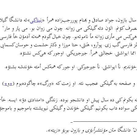
ال بازون، جواد صادقی و بهنام پوررجب‌زاده همرأ «
نیناکی
»ئه دانشگا گیلا
 مصرف کؤنم. الؤن دئه گیلکی می زوانه. چون می زوان بو. می پئر و مارˇ
هی‌کس می مأری زوانه مأ ناموته‌بو. چون خیال گودم همه‌ته آدمؤن خأ فارس
 فارسی گب زی. پوآرو، هَنئی، حتا میرزا و دکتر حشمت و حوسئن کسمایی، 
مما ایواشئی. خجالتی همرأ. جیرجیریکی. اوجور که هی‌کس نشتؤه.
گ و صفحه به گیلکی عجیب نئه. او زمت که «ورگ»ه چاگوده‌بوم (
+
و
+
) ع
‌ئه بکونم کی ده سال پیش او دانشجو بوده. زندگی «امدادی دؤ» ایسه. خأ
گیلکی سواده داب بکونیم. گیلکی خؤندن و گیلکی نیویشتنه باموجیم و باموجؤن
—————————
نˇ دانشگا مئن مؤنتشرأبؤی و بازون بوبؤ «زیته».