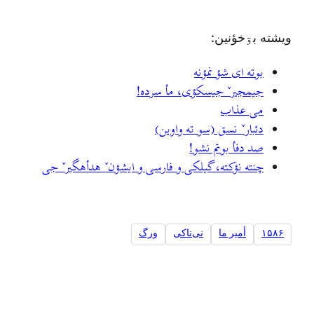
ويشته بۊخؤنين:
بوته ای شؤ نمؤنه
جيمجيرˇ جيسکؤی، مأ سرده!
می عذاب
دئبارˇ نسق (سو ته واوین)
صد دفأ بوتم نشو!
چنته نؤکته، گیلکی و فارسی و ایشؤنˇ هدأهگیرˇ جی
۱۵۸۶
أمير ما
نی‌ناکی
ورگ