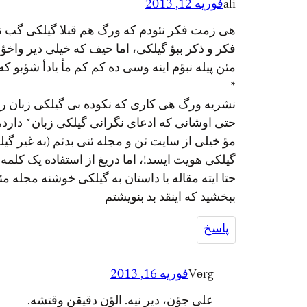
ali
فوریه 12, 2013
هی زمت فکر نئودم که ورگ هم قبلا گیلکی گب نزأ
فکر و ذکر ببؤ گیلکی، اما حیف که خیلی دیر واخؤ
مئن پیله نبؤم اینه وسی ده کم کم مأ یادأ شؤبو 
*
نشریه ورگ هی کاری که نکوده بی گیلکی زبان ره،
حتی اوشانی که ادعای نگرانی گیلکی زبانˇ دارد،
مؤ خیلی از سایت ئن و مجله ئنی بدئم (به غیر گ
گیلکی هویت ایسد!، اما دریغ از استفاده یک کلمه
حتا ایته مقاله یا داستان به گیلکی خوشنه مجله مئن
ببخشید که اینقد بد بنویشتم
پاسخ
Vөrg
فوریه 16, 2013
علی جؤن، دیر نیه. الؤن دقیقن وقتشه.