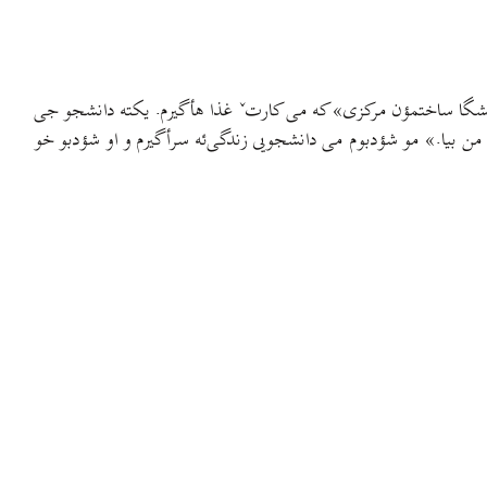
ئن، پارکˇ شهرˇ ورأ جی شؤدبوم «دانشگا ساختمؤن مرکزی» که می کارتˇ غذا هأگیرم. یکته دانشجو جی
 من بیا.» مو شؤدبوم می دانشجویی زندگی‌ئه سرأگیرم و او شؤدبو خو