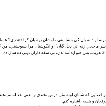
ه، او دانه يان كي بنشاستي ، اوشان زپه يانَ كرا دئندري؟ هسا 
 ماچچي زنه، تي ديل گبان َ او انگوشتان مرا بينيويشتي، من كي
 فاندريد… پس هتو ايدامه بدن، تي سقه داران ديني ده سال ده
و فضایی که شمان اونه مئن درس بخندی و مدتی بعد امانم بخندی
وموقعان و هسه، اشاره کنم.