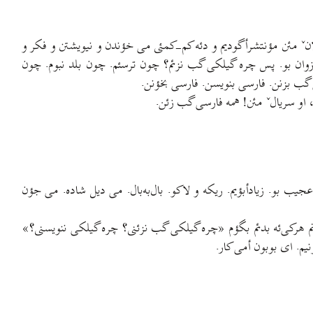
نˇ مئن مؤنتشرأگودیم و دئه کم-کمئی می خؤندن و نیویشتن و فکر و
 زوان بو. پس چره گیلکی گب نزئم؟ چون ترسئم. چون بلد نبوم. چون
ی گب بزنن. فارسی بنویسن. فارسی بخؤنن.
او سریالˇ مئن! همه فارسی گب زئن.
جیب بو. زیادأبؤیم. ریکه و لاکو. بال‌به‌بال. می دیل شاده. می جؤن
نم هرکی‌ئه بدئم بگؤم «چره گیلکی گب نزئنی؟ چره گیلکی ننویسنی؟»
یم. ای بوبون أمی کار.