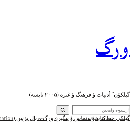
رفتن
به
محتوا
ورگ
گيلکؤن ٚ أدبیات ؤ فرهنگ ؤ غىره (۲۰۰۵ تايسه)
ج
س
گيلکي خط
کتابخؤنه
تماس ؤ پىگيري
ورگ-ه بال بزنين (Support and Donation)
ت
ج
و