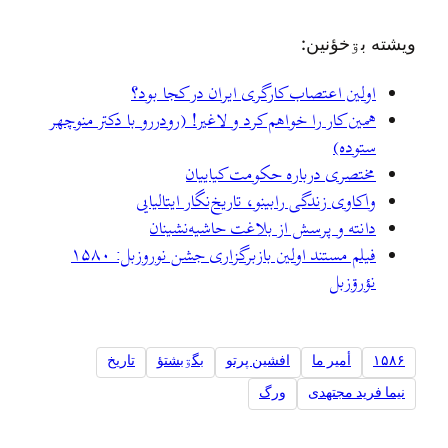
ويشته بۊخؤنين:
اولین اعتصاب کارگری ایران در کجا بود؟
همین کار را خواهم کرد و لاغیر! (رودررو با دکتر منوچهر
ستوده)
مختصری درباره حکومت کیاییان
واكاوی زندگی رابینو، تاریخ‌نگار ایتالیایی
دانته و پرسش از بلاغت حاشیه‌نشینان
فیلم مستند اولین بازبرگزاری جشن نوروزبل: ۱۵۸۰
نؤرۊزبل
۱۵۸۶
أمير ما
افشین پرتو
بگۊبشتؤ
تاریخ
نیما فرید مجتهدی
ورگ