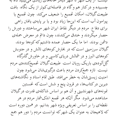
نیست. از یک شهر تا شهر دیگر خانه‌های زیادی می‌بینید گاه به
چسبیده و در کنار هم و گاه در فاصله‌ای کم‌تر از یک نگاه. بافت
طبیعت گیلان، امکان تجمیع را ضعیف می‌کند. چون تجمیع یا
پیرامون آب است که این‌جا زیاد بود و یا بر پایه‌ی یافتن راهی
برای دفاع. مردم در دیگر نقاط ایران شهر می‌ساختند و دورش را
حصار میکردند و خندق می‌کندند، چون دائم در معرض حمله‌ی
دشمن بودند. اما ما یک حصار عمده داشتیم که کوه‌ها بودند.
گیلان سرزمینی است که در بخترش کوه‌های تالش و در جنوبش
کوه‌های البرز و در شمالش دریای کاسپی و در خاورش گذرگاه
گِل‌آلوده‌ی باریک رویان است. طبیعت گیلان تجمیع‌کننده‌ی مردم
نیست. تازه جمع‌کردن مردم باعث درگیری‌شان می‌شود چون
امنیت زیستی‌شان به خطر می‌افتد. طبق تمام اسناد و نگاشته‌های
دیرین در کتاب‌ها، در قرون پنج و شش است که نخستین
نمونه‌های شهرنشینی و آن هم بر اساس شاکله‌ی قدرت در گیلان
مشاهده می‌شود. مگر آن‌که هر تجمع اندک‌شمار مردم در هر
نقطه‌ای را بر اساس تعریفی ویژه شهر بدانیم. در همین دوره است
که لاهیجان به عنوان یک شهر که توانست مردم را دور هم جمع