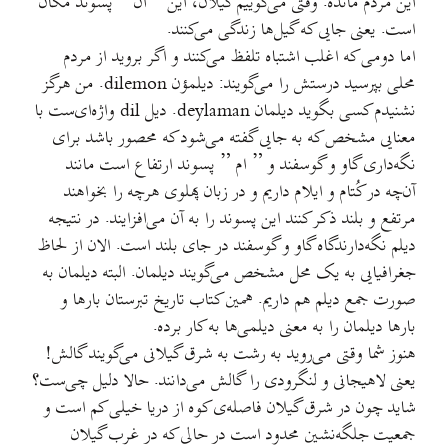
این مردم مانده. وقتی می‌گوییم گیلان، این ” ان ” پسوند مکان
است. یعنی جایی که گیل‌ها زندگی می‌کنند.
اما دومی که اغلب اشتباه تلفظ می‌کنند و اگر بروید از مردم
محلی بپرسید درستش را می‌گویند: دیلمؤن dilemon. من هرگز
نشنیدم کسی بگوید دیلمان deylaman. دیل dil واژه‌ای‌ست با
معنایی مشخص که به جایی گفته می‌شود که محصور باشد برای
نگه‌داری گاو و گوسفند و ” ام ” پسوند ارتفاع است مانند
آن‌چه در کُتام و ایلام داریم و در زبان پهلوی هرچه را بخواهند
مرتفع و بلند ذکر کنند این پسوند را به آن می‌افزایند. در نتیجه
دیلم نگه‌دارندگاه گاو و گوسفند در جای بلند است. الان از لحاظ
جغرافیایی به یک محل مشخص می‌گویند دیلمان. البته دیلمان به
صورت جمع دیلم هم داریم. همین کتاب تاریخ تبرستان بارها و
بارها دیلمان را به معنی دیلمی‌ها به کار برده.
هنوز شما وقتی می‌روید به رشت به شرق گیلانی می‌گویند گالش!
یعنی لاهیجانی و لنگرودی را گالش می‌دانند. حالا دلیل چی‌ست؟
شاید چون در شرق گیلان فاصله‌ی کوه از دریا خیلی کم است و
جمعیت جلگه‌نشین محدود است در حالی که در غرب گیلان