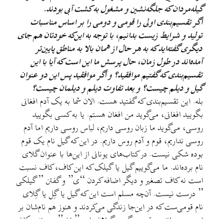
گیله‌مردان که جلگه‌نشین و مشغول به کشت آبی بودند.
اگر تقسیم‌بندی اولی را قومی و دومی را بر اساس مناسبات
تولید و شرایط زیست بدانیم، با توجه به این‌که خودتان هم جای
دیگری گفته‌اید که به هر حال از همان بالا به مناطق پایین‌تر
آمده‌اند در طول زمان، حال پرسش ما این است که آیا با این
تقسیم‌بندی که گفتیم موافقید؟ و اگر موافقید پس این دو عنوان
گیل و دیلم چیست؟ و بعد تفاوت دیلم و دیلمان چیست؟
بله. این تقسیم‌بندی که گفتید هست. الان شما به یک آدم افغانی
بگویید افغانی، می‌گوید من افغان هستم. یا به کسی بگویید
روسی، می‌گوید ما زبان روسی داریم، لباس روسی داریم اما آدم
روسی نداریم، قوم و آدم روس داریم. در این‌ که گیل نام یک قوم
بوده شکی نیست. در کتاب‌های یونانی از این‌ها با عنوان گلای
نام برده‌اند. ما می‌گوییم گیل یا گیلک که این کاف، کاف نسبت
است نه کاف تصغیر و دیگر اضافه کردن “ی” و گفتن ” گیلکی
” درست نیست. آن‌چه مسلم است این که گیل یا گِل یا گِلای
نام قومی‌ست که در این‌جا زندگی می‌کردند و هنوز هم نام‌شان بر