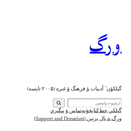
رفتن
به
محتوا
ورگ
گيلکؤن ٚ أدبیات ؤ فرهنگ ؤ غىره (۲۰۰۵ تايسه)
ج
س
گيلکي خط
کتابخؤنه
تماس ؤ پىگيري
ت
ورگ-ه بال بزنين (Support and Donation)
ج
و