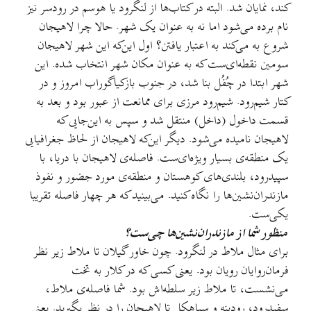
کند، نمایان شد. البته در کتاب‌ها از لنگرود یا هوسم در رودسر نیز
نام برده می‌شود اما نه به عنوان یک شهر. حالا چرا لاهیجان
شروع به می‌کند به اعتبار یافتن؟ اول این‌که این شهر لاهیجان
سومین نقطه‌ای‌ست که به عنوان مکان شهر انتخاب شده. این
شهر ابتدا در چُفُل بنا شد، در جنوب بازکیاگوراب امروز و در
کتار شیم‌رود. شیم‌رود مرزی برای ممانعت از عبور بود و بعد به
قسمت داخول (داخل) منتقل شد و سپس به این‌جایی که
لاهیجان نامیده می‌شود. دیگر این‌که لاهیجان از لحاظ جغرافیایی
یک منطقه‌ی بسیار ویژه‌ای‌ست. فاصله‌ی لاهیجان با دریا، با
سپیدرود، بلندی‌های کوهستان و منطقه‌ی مورد جضور و نفوذ
مازندران‌نشین‌ها را نگاه کنید. می‌بینید که هر چهار فاصله تقریبا
یکی‌ست.
منظور شما از مازندران‌نشین‌ها چی‌ست؟
برای مثال ملاط در لنگرود. چون خاور گیلان تا ملاط زیر نظر
فرمان‌روایان رویان بود. یعنی کسی که در کلار به تخت
می‌نشست، تا ملاط زیر سلطه‌اش بود. شما فاصله‌ی ملاط،
سفیدرود، رودبنه و سیاهکل تا لاهیجان را در نظر بگیرید. یعنی