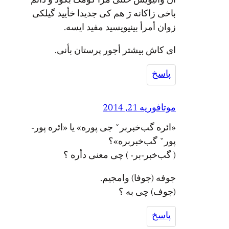
أن وانیویس خئلی مرأ کومک بکؤد و دأنم
باخی زاکانه رَ هم کی جدیدا خأیید گیلکی
زوان أمرأ بینیویسید مفید ایسه.
ای کاش بیشتر أجور پرستان بأنی.
پاسخ
موتا
فوریه 21, 2014
«ائره گب‌خبربرˇ جی پوره» یا «ائره پور-
پورˇ گب‌خبربره»؟
( گب‌خبر-بر- ) چی معنی دأره ؟
جوفه (جوفا) وامجیم.
(جوف) چی به ؟
پاسخ