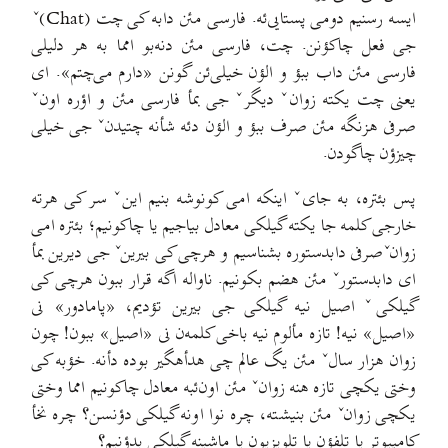
ایسه رسنیم دومی پستایی‌ئه. فارسی مئن دابه کی چت (Chat)ˇ
جی فعل چاکؤنن. چت، فارسی مئن دنه‌بو امما به هر دلیلی
فارسی مئن داب ببؤ و الؤن خیلی‌ئن گونن «دارم می‌چتم». ای
یعنی چت یکته زوانˇ دیگرˇ جی بمأ فارسی مئن و اؤره اونˇ
صرفی هزنگه مئن صرف ببؤ و الؤن دئه شأنه چتیدنˇ جی خیلی
چیزؤن چاگودن.
پس بئتره، به جایˇ اینکه امی کونوشه بنیم اینˇ سر کی هرته
خارجی کلمه جا یکته گیلکی معادل بیاجیم یا چاکونیم؛ بئتره امی
زوانˇصرفی دابدستوره بشناسیم و هرچی کی بیرینˇ جی دیرین بمأ
ای دابدستورˇ مئن هضم بکونیم. ناواله اگه قرار ببون هرچی کی
گیلکیˇ اصیل نیه گیلکی جی بیرین تؤدیم، «پامادور» نی
«اصیل» نیه! تازه مألوم نیه باخی کلمه‌ن نی «اصیل»‌ ببون! چون
زوان هزار سالˇ مئن یگ عالم چی هدأهگیر بوده دأنه. خؤبه کی
وختی یکچی تازه هنه زوانˇ مئن اون‌ئبه معادل چاکونیم امما وختی
یکچی زوانˇ مئن بنیشته، چره نوا اونه گیلکی دؤنسن؟ چره نخأ
کامپیوتر یا تلفؤن یا تلویزیون یا ماشینه گیلکی بدؤنیم؟