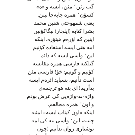
گب زئنˇ مئن، ایسه و «ه»
کسؤنˇ همره جابه‌جا نبنن.
یعنی شمهوختی شنین محمد
بشرا کتابه (ایلجار) نیگاکؤنین
اینین که اؤره‌م هیتؤره. اینکه
امه هنی ایسه استفاده کؤنیم
اینˇ وأسی ایسه که دائم
گیلکیه فارسی همره مقایسه
کؤنیم و گونیم: خؤ! فارسی مئن
است دأنیم، پسباید ائره‌م ایسه
بدأریم! ای بنه هو ترجمه‌ی
واژه-به-واژه‌یی کی عرض بودم
و اونˇ همره مخالفم.
اینکه «اون کیتاب ایسه» امئبه
چتینه، اینˇ وأسی نیه کی امه
نوشتاری زوان ندأنیم (چون