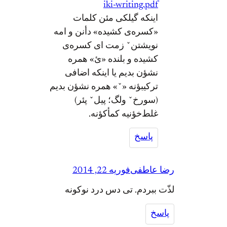
iki-writing.pdf
اینکه گیلکی مئن کلمات
«کسره‌ی کشیده» دأنن و امه
نویشتنˇ زمت ای کسره‌ی
کشیده و بلنده «ئ» همره
نشؤن بدیم یا اینکه اضافی
ترکیبؤنه «ˇ» همره نشؤن بدیم
(سورخˇ ولگ؛ پیلˇ پئر)
غلط‌خؤنیه کمأکؤنه.
پاسخ
رضا عاطفی
فوریه 22, 2014
لذّت ببردم. تی دس درد نوکونه
پاسخ