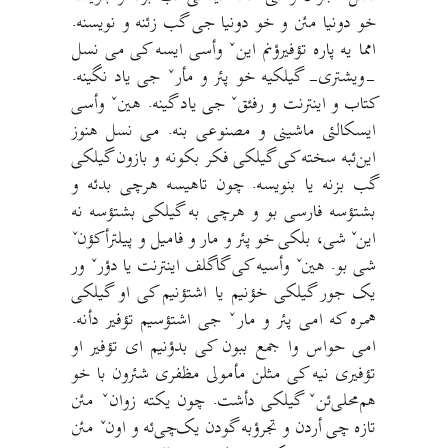
خو دونیا مئن و خو دونیا جی گب زئنه و نویسنه.
امما یه پاره تؤفیرؤنم اینˇ وأسی ایسه کی می نسل
-ویشتری- گیلکیه خو پئر و مأرˇ جی یاد نگینه.
کتاب و اینترنت و رفئقˇ جی یاد گینه. هینˇ وأسی
ایسکالئی ماشینی و مصنوعی بنه. می نسل هنوز
این‌ئبه سخته کی گیلکی فکر بکونه و بازون گیلکی
گب بزنه یا بنویسه. چون تاهیسه هرچی بدئه و
بشتؤسه فارسی بو و هرچی به گیلکی بشتؤسه نه
اینˇ شی، بلکی خو پئر و مار و فامیل و پیلترأکؤنˇ
شی بو. هینˇ وأسیه کی گاگلف اینترنت یا دؤرˇ ور
یک جور گیلکی خؤنیم یا اشتؤنیم کی او گیلکی
همره که امی پئر و مارˇ جی اشتؤسیم تؤفیر دأنه.
امی حواس وا جمع ببون کی بدؤنیم ای تؤفیر او
تؤفیری نیه کی مثلن مأمولی مظفری شئرون با خو
هم‌محلی‌ئنˇ گیلکی دأشت. چون یکته زوانˇ مئن
تازه چی أردن و تجرؤبه گودن یک‌چی‌ئه و اونˇ مئن