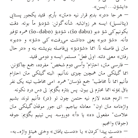
«ایشؤن… ایسن».
– هر جا «در» بديم قرار نیه «مئن» بأریم. قئید یکجور پستایی
(پتانسیل) ایسه هر زوان‌ئبه. شأنه گوتن: شؤدبؤ مأ بوته. دقت
بکونیم کی شؤ دبو (šo dəbu)، شؤدبؤ (šo-dəbo) همره تؤفیر
دأنه. «شؤ دبو» یعنی «داشت می‌رفت» کی «شؤ» و «دبو»
مئن نی فاصله نأ. امما «شؤدبؤ» بی‌فاصله بنویشته بنه و «در حال
رفتن» معنی دئنه. اولی فعلˇ مستمر ایسه و دومی قئید.
– فارسی مئن، احترامˇ وأسی دوم شخصˇ مفرده، جمع چاکؤنن.
امما گیلکی مئن همچین چیزی ندأنیم. البته گیلکی مئن احترام
دأنیم امما نأ مخاطبˇ جمع دَوَستنˇ همره. امی مخاطب تینه یک نفر
باقی بمؤنه امما محترم نی ببون. پس بئتره بگؤیم: تی دس درد نکونه.
– ائره‌م هنده لازم نیه حتمن چون تو (در) دأنیم توند بشیم
واژه‌نامه مئن اونˇ معادله بیاجیم. ای جور موقه‌ٰن گیلکی مئن
علامتˇ مفعولی «ه» یا «أ» دوروسه. پس تینیم بگؤیم: جوفه
(جوفا) وامجیم.
– «دست پیدا کردن» یا «دست یافتن» وختی هیتؤ واژه-به-