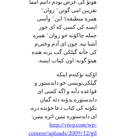
هوتؤ کی عرض بودم دأنیم امما
تقریبن امی گوتنˇ زوانˇ
همره منطبقه)؛ اینˇ وأسی
ایسه کی کسی که ای جور
جمله چاکؤنه خو زوانˇ همره
آشنا نیه. چون ای آدم وختی‌م
کی خأنه گیلکی گب بزنه هنده
هیتؤ گونه: اون کیتاب ایسه.
اؤکته نؤکته‌م اینکه
گیلکی‌نویسی خو دابدستور و
قواعده دأنه و اگه کسی ای
دابدستوره بدؤنه دئه گمان
نکؤنه کی کتاب دعا خؤنده دره.
ای دابدستوره تینین ائره بینین:
http://v6rg.com/wp-
content/uploads/2009/12/gil