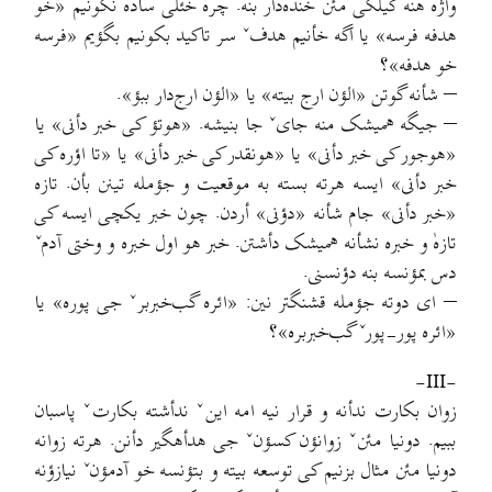
واژه هنه گیلکی مئن خنده‌دار بنه. چره خئلی ساده نگونیم «خو
هدفه فرسه» یا اگه خأنیم هدفˇ سر تاکید بکونیم بگؤیم «فرسه
خو هدفه»؟
– شأنه گوتن «الؤن ارج بیته» یا «الؤن ارج‌دار ببؤ».
– جیگه همیشک منه جایˇ جا بنیشه. «هوتؤ کی خبر دأنی» یا
«هوجور کی خبر دأنی» یا «هونقدر کی خبر دأنی» یا «تا اؤره کی
خبر دأنی» ایسه هرته بسته به موقعیت و جؤمله تینن بأن. تازه
«خبر دأنی» جام شأنه «دؤنی» أردن. چون خبر یکچی ایسه کی
تازهٰ و خبره نشأنه همیشک دأشتن. خبر هو اول خبره و وختی آدمˇ
دس بمؤنسه بنه دؤنسنی.
– ای دوته جؤمله قشنگتر نین: «ائره گب‌خبربرˇ جی پوره» یا
«ائره پور-پورˇ گب‌خبربره»؟
-III-
زوان بکارت ندأنه و قرار نیه امه اینˇ ندأشته بکارتˇ پاسبان
ببیم. دونیا مئنˇ زوانؤن کسؤنˇ جی هدأهگیر دأنن. هرته زوانه
دونیا مئن مثال بزنیم کی توسعه بیته و بتؤنسه خو آدمؤنˇ نیازؤنه