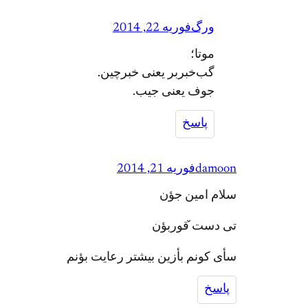
ورگ
فوریه 22, 2014
موتا؛
گب‌خبربر یعنی خبرچین.
جوف یعنی جیب.
پاسخ
damoon
فوریه 21, 2014
سلام امین جؤن
تی دست̌ قوربؤن
سأی کونم بأزین بیشتر رعایت بؤنم
پاسخ