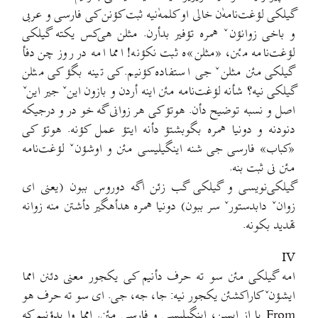
گیلکی لؤغت‌نامه‌ٰن خالی او کلمه‌ٰنیه ثبت کؤنن کی فارسی و عربی
و باخی زوانؤنˇ همره تؤفیر بدأرن. مثلن هی‌کس یکته گیلکی
لؤغت‌نامه مئن، «مثلن»ه ثبت نکؤنه! امما امه در روز چن دفأ
گیلکی مئن مثلنˇ جی استفاده کؤنیم. کی تینه بگؤ کی مثلن
گیلکی نیه؟ شأنه لؤغت‌نامه مئن اینه أردن و بازون اینˇ جیر اینˇ
اصل و نسبه توضیح دأن. هوتؤ کی هر زوانی گه خو در و درجیکه
دنودنه و دونیا همره بگوبشتؤ دأنه ایتؤ عمل کؤنه. هوتؤ کی
«کباب» فارسی جی شنه اینگیلیسی مئن و اوشؤنˇ لؤغت‌نامه
مئن نی ثبت بنه.
گیلکی‌نویسی و گیلکی گب زئن اگه دوروس ببون (یعنی ای
زوانˇ دابدستورˇ سر ببون) دونیا همره هدأهگیر دأشتن منه زوانه
تهدید بکونه.
IV
امه گیلکی مئن سو ته حرف دأنیم کی یکجور معنی دئنن امما
ایشؤنˇ کاراکشئن یکجور نیه: جا، جه، جی. ای سو ته حرف هو
From یا از ایسن، اینگیلیسی و فارسی مئن. امما وا بدؤنیم که