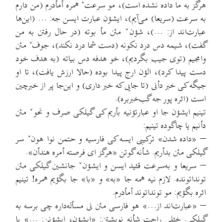
هرگز به ما داده نشده است)، مو سرعتˇ همره أمأدرم (من دارم
به سرعت (سریعا) می‌آیم)، ایشؤن عبارت ایسن جه: … (این‌ها
عبارت‌اند از: …)، شؤنˇ مئن مأ بوته (در حال رفتن به من
گفت)، شیمه دس درد نکونه (دست شما درد نکند)، جوفˇ مئن
وامجیم (توی جیب بگردیم)، خو هدفه دس بیاته (به هدف خود
دست پیدا کرد)، الؤن ارج پیدا بوده (حالا ارزش یافت)، تا او
جیگه کی خبر دأنی (تا جایی که خبر داری) و این‌جا پر از خبرچین
است (ائره پور جه گب‌خبربره).
تینیم ایشؤن جا او عبارتؤنیه بأریم کی گیلکی صرف و نحوˇ مئن
دأنیم یا چاگوده تینیم:
– «داده شدن» ترکیبی ایسه کی فارسیه و حتمن نوا هونˇ سر
گیلکی مئن بدأریم. شأنه گوتن «هرگز ای فرصته أمره هندأن».
– سریعا و به‌سرعت قئید ایسن و ایشؤنˇ جانشین گیلکی مئن
تونداتونده. لازم نیه همه جا «به» و «با» جا بگؤیم همره! تینیم
ائره بگؤیم: مو تونداتوند أمأدرم.
– «عبارت‌اند از…» هو فارسی مئن نی مسأله‌داره چی برسه به
گیلکی. خئلی راحت شأنه نویشتن: «ایشؤن، ایشؤنن: …» یا