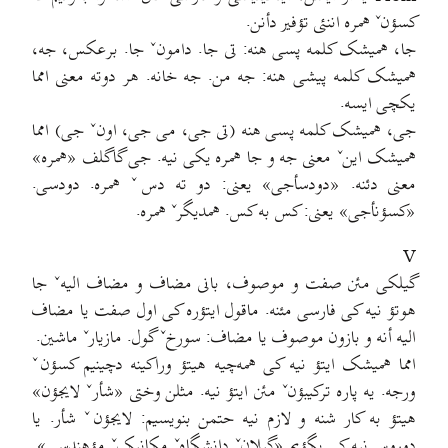
کسؤنˇ همره اننئی تؤفیر دأنن.
جا، همیشک کلمه پسی هنه: تی جا. دامونˇ جا. برعکس، جه،
همیشک کلمه پیشی هنه: جه من. جه خانه. هر دوته معنی امما
یکچی ایسه.
جی، همیشک کلمه پسی هنه (تی جی، می جی، اونˇ جی) امما
همیشک اینˇ معنی جه و جا همره یکی نیه. جی گاگلف «همره»
معنی دئنه. «دودسأجی» یعنی: دو ته دسˇ همره. دودسی.
«کسؤنأجی» یعنی: کس به کس. همدیگرˇ همره.
V
گیلکی مئن صفت و موصوف، بانی مضاف و مضاف الیهˇ جا
هوتؤ نیه کی فارسی مئنه. ماقول ایتؤره کی اول صفت یا مضاف
الیه أنه و بازون موصوف یا مضاف: سورخˇ گول. مازیارˇ ماشین.
امما همیشک ایتؤ نیه کی همه‌چیه هیتؤ وراکینه دچینیم کسؤنˇ
ورجه. یه پاره ترکیبؤنˇ مئن ایتؤ نیه. مثلن وختی «شأرˇ لایجؤن»
هیتؤ به کار شنه و لازم نیه حتمن بنویسیم: لایجؤنˇ شأر. یا
دوروس نیه کی بگؤیم «گیلانˇ دانشگاهˇ مکانیکˇ مؤهندسی».