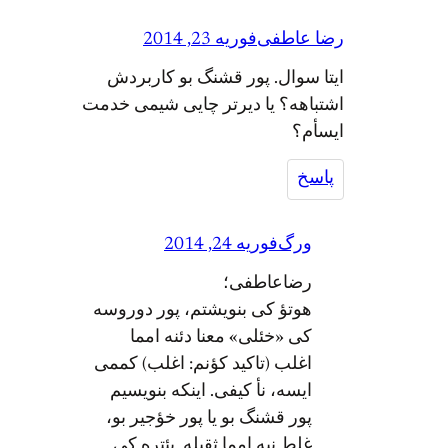
رضا عاطفی
فوریه 23, 2014
ایتا سوال. پور قشنگ بو کاربردش
اشتباهه؟ یا دیرتر چایی شیمی خدمت
ایسأم؟
پاسخ
ورگ
فوریه 24, 2014
رضاعاطفی؛
هوتؤ کی بنویشتم، پور دوروسه
کی «خئلی» معنا دئنه امما
اغلب (تاکید کؤنم: اغلب) کممی
ایسه، نأ کیفی. اینکه بنویسیم
پور قشنگ بو یا پور خؤجیر بو،
غلط نیه امما ثقیله. بئتره کی