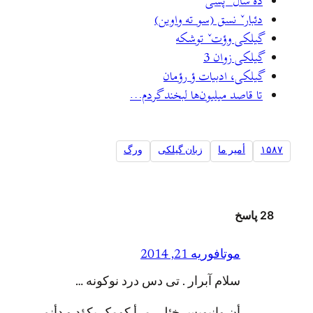
ده سالˇ پسی
دئبارˇ نسق (سو ته واوین)
گیلکی وؤتˇ توشکه
گیلکی زوان 3
گیلکی، ادبیات ؤ رؤمان
تا قاصد میلیون‌ها لبخند گردم…
۱۵۸۷
أمير ما
زبان گیلکی
ورگ
28 پاسخ
موتا
فوریه 21, 2014
سلام آبرار . تی دس درد نوکونه …