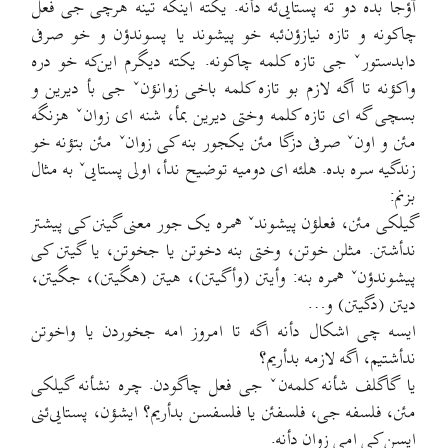
آؤجا بده دو ته پستایی‌ئه دأنه. یکته اینکه تینه هرچی جی فعل
چاکونه و تازه نیازؤن‌ئبه خو پیشوند یا پسوندؤن و خو صرفی
دابدستورˇ جی تازه کلمه چاکونه. یکته دیگرم این‌که خو دره
واکؤنه تا اگه لازم بو تازه کلمه باخی زوانؤنˇ جی بأ دیرین و
بسچی گه ای تازه کلمه وختی دیرین بمأ، شنه ای زوانˇ هزنگه
مئن و اونˇ صرفی دزگا مئن یکجور بنه کی زوانˇ مئن بتؤنه خو
زندگیه سره بده. هلئه ای دومیه توضیح ندأ، اولی پستاییˇ به مثال
بزنم:
گیلکی مئن، فعلؤن پیشوندˇ همره یک جور معنی گینن کی پیشتر
ندأشتن. مثلن خوتن، وختی بنه دخوتن یا جخوتن، یا گیتن کی
پیشوندؤنˇ همره بنه: وأیتن (وأگیتن)، هیتن (هگیتن)، جگیتن،
دیتن (دگیتن) و…
ایسه چی اشکال دأنه اگه تا امروز امه جخوردن یا واخوتن
ندأشتیم، اگه لازمه بدأریم؟
یا گاگلف شأنه کلمه‌نˇ جی فعل چاگودن. چره نشأنه گیلکی
مئن، فلسفه جی، فلسفئن یا فلسفسن بدأریم؟ ایشؤن، پستایی‌ئنی
ایسن کی امی زوان دأنه.