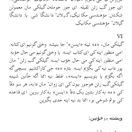
ای جور گب زئن ثقیله. ای جور جومله‌ن گیلکی مئن معمولن
شکئنن: مؤهندسی مکانیک، گیلانˇ دانشگا شی. یا: دانشگا
گیلانˇ مؤهندسی مکانیک.
VI
گیلکی مئن، «ه» تینه «ایسن»ˇ جا بنیشه. وختی گونیم ای کتابه.
امی منظور اینه کی ای کتاب ایسه. یا وختی گونیم می حال خؤبه.
امی منظور اینه کی می حال خؤب ایسه. گیلکی گب زئنˇ مئن
پور داب نیه کی بگؤیم ایسه. بئتره «ه» جی کاراکشیم. بسچی گه
اگه بگؤیم یا بنویسیم «ایسه»، غلط نیه امما اگه خأنین شیمه
گیلکی گب زئن هوجور ببون کی ای زوانˇ مئن دابه، هر سو دفأ
کی «ه» به کار بئنین یک دفأ «ایسن» به کار ببرین. ای قاعده
کی بوتم شوخی بو، امما بد نیه اینه جدی بگیرین.
ويشته بۊخؤنين: