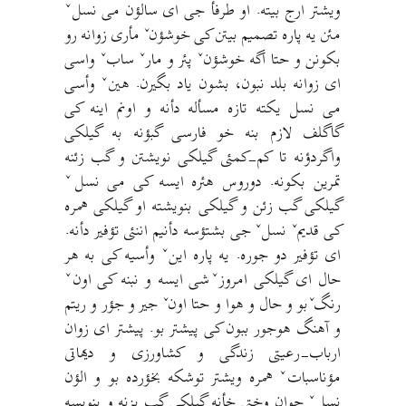
ویشتر ارج بیته. او طرفأ جی ای سالؤن می نسلˇ
مئن یه پاره تصمیم بیتن کی خوشؤنˇ مأری زوانه رو
بکونن و حتا اگه خوشؤنˇ پئر و مارˇ سابˇ واسی
ای زوانه بلد نبون، بشون یاد بگیرن. هینˇ وأسی
می نسل یکته تازه مسأله دأنه و اونم اینه کی
گاگلف لازم بنه خو فارسی گبؤنه به گیلکی
واگردؤنه تا کم-کمئی گیلکی نویشتن و گب زئنه
تمرین بکونه. دوروس هئره ایسه کی می نسلˇ
گیلکی گب زئن و گیلکی بنویشته او گیلکی همره
کی قدیمˇ نسلˇ جی بشتؤسه دأنیم اننئی تؤفیر دأنه.
ای تؤفیر دو جوره. یه پاره اینˇ وأسیه کی به هر
حال ای گیلکی امروزˇشی ایسه و نبنه کی اونˇ
رنگˇبو و حال و هوا و حتا اونˇ جیر و جؤر و ریتم
و آهنگ هوجور ببون کی پیشتر بو. پیشتر ای زوان
ارباب-رعیتی زندگی و کشاورزی و دیهاتی
مؤناسباتˇ همره ویشتر توشکه بخؤرده بو و الؤن
نسلˇ جوان وختی خأنه گیلکی گب بزنه و بنویسه