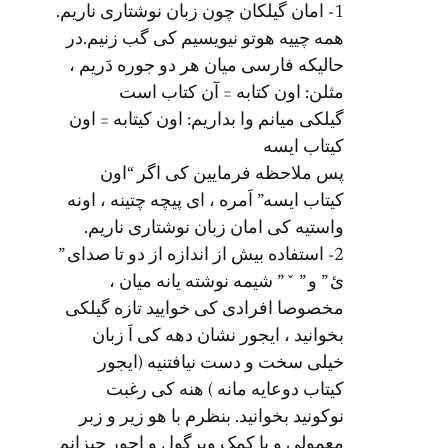
1- امان گیلکان چون زبان نوشتاری ناریم.
همه چییه هوتو نیویسیم کی گب زنیم.در
حالیکه فارسی میان هر دو جوره دَریم ،
مثلن: اون کتابه = آن کتاب است
گیلکی میانم وا بداریم: اون کیتابه = اون
کیتاب ایسه
پس ملاحظه فرمایین کی اگر “اون
کیتاب ایسه” اَمره ، ای پیچه چتینه ، اونه
واستیه کی امان زبان نوشتاری ناریم.
2- استفاده بیش از اندازه از دو تا صدای ”
ئ ” و ” ˇ ” شیمه نوشته یانه میان ،
مخصوصا افرادی کی خوایید تازه گیلکی
بخوانید ، ایجور نشان دهه کی اَ زبان
خیلی سخت و دست نیافتنیه (ایجور
کیتاب دوعایه مانه ) هنه کی رغبت
نوکونید بخوانید. بنظرم با هو زیر و زبر
معمولی و با کمک ویرگول و اجور چیزانم