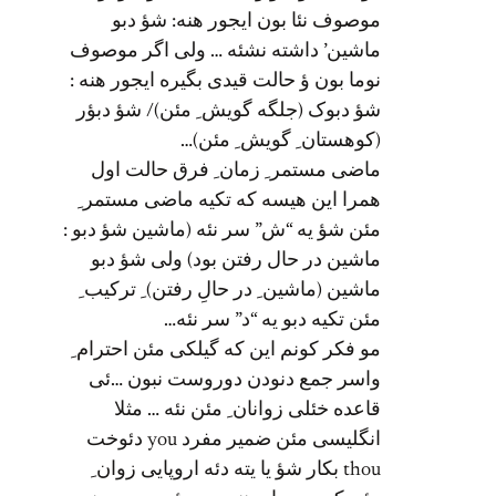
موصوف نئا بون ایجور هنه: شؤ دبو
ماشین’ داشته نشئه … ولی اگر موصوف
نوما بون ؤ حالت قیدی بگیره ایجور هنه :
شؤ دبوک (جلگه گویش ِ مئن)/ شؤ دبؤر
(کوهستان ِ گویش ِ مئن)…
ماضی مستمر ِ زمان ِ فرق حالت اول
همرا این هیسه که تکیه ماضی مستمر ِ
مئن شؤ یه “ش” سر نئه (ماشین شؤ دبو :
ماشین در حال رفتن بود) ولی شؤ دبو
ماشین (ماشین ِ در حالِ رفتن) ِ ترکیب ِ
مئن تکیه دبو یه “د” سر نئه…
مو فکر کونم این که گیلکی مئن احترام ِ
واسر جمع دنودن دوروست نبون …ئی
قاعده خئلی زوانان ِ مئن نئه … مثلا
انگلیسی مئن ضمیر مفرد you دئوخت
thou بکار شؤ یا یته دئه اروپایی زوان ِ