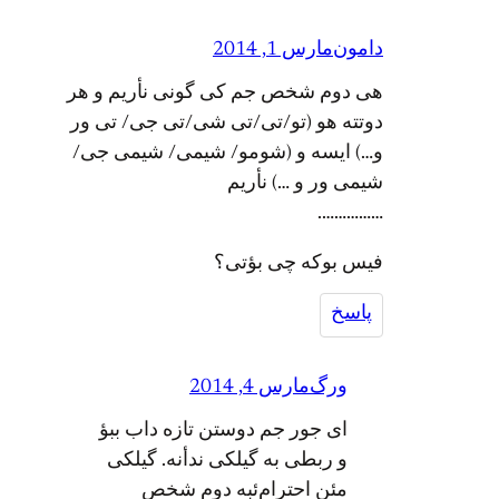
دامون
مارس 1, 2014
هی دوم شخص جم کی گونی نأریم و هر
دوتته هو (تو/تی/تی شی/تی جی/ تی ور
و…) ایسه و (شومو/ شیمی/ شیمی جی/
شیمی ور و …) نأریم
…………….
فیس بوکه چی بؤتی؟
پاسخ
ورگ
مارس 4, 2014
ای جور جم دوستن تازه داب ببؤ
و ربطی به گیلکی ندأنه. گیلکی
مئن احترام‌ئبه دوم شخص