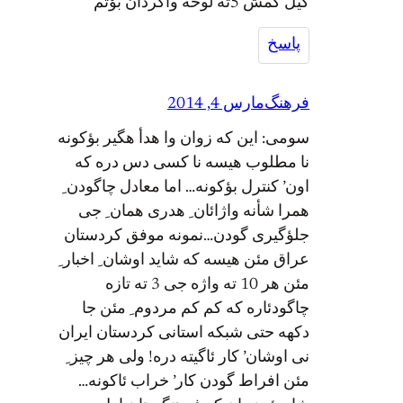
گیل گمش 5ته لوحه واگردان بؤتم
پاسخ
فرهنگ
مارس 4, 2014
سومی: این که زوان وا هدأ هگیر بؤکونه
نا مطلوب هیسه نا کسی دس دره که
اون’ کنترل بؤکونه… اما معادل چاگودن ِ
همرا شأنه واژائان ِ هدری همان ِ جی
جلؤگیری گودن…نمونه موفق کردستان
عراق مئن هیسه که شاید اوشان ِ اخبار ِ
مئن هر 10 ته واژه جی 3 ته تازه
چاگودئاره که کم کم مردوم ِ مئن جا
دکهه حتی شبکه استانی کردستان ایران
نی اوشان’ کار ئاگیته دره! ولی هر چیز ِ
مئن افراط گودن کار’ خراب ئاکونه…