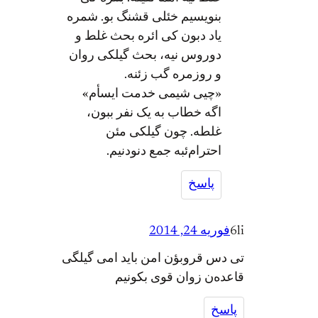
بنویسیم خئلی قشنگ بو. شمره
یاد دبون کی ائره بحث غلط و
دوروس نیه، بحث گیلکی روان
و روزمره گب زئنه.
«چیی شیمی خدمت ایسأم»
اگه خطاب به یک نفر ببون،
غلطه. چون گیلکی مئن
احترام‌ئبه جمع دنودنیم.
پاسخ
6li
فوریه 24, 2014
تی دس قروبؤن امن باید امی گیلگی
قاعده‌ن زوان قوی بکونیم
پاسخ