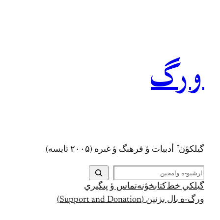
رفتن
به
محتوا
ورگ
گيلکؤن ٚ أدبیات ؤ فرهنگ ؤ غىره (۲۰۰۵ تايسه)
ج
س
گيلکي خط
کتابخؤنه
تماس ؤ پىگيري
ت
ورگ-ه بال بزنين (Support and Donation)
ج
و