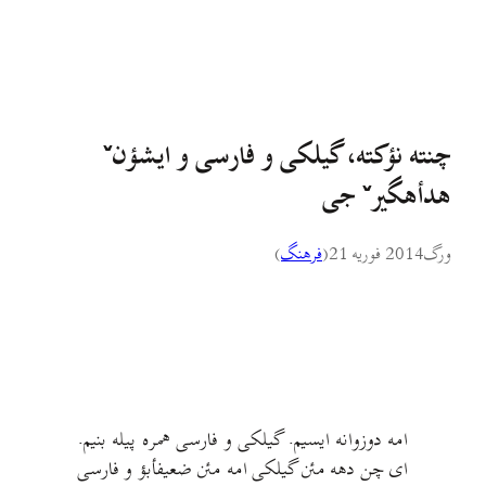
چنته نؤکته، گیلکی و فارسی و ایشؤنˇ
هدأهگیرˇ جی
ورگ
2014 فوریه 21
(
فرهنگ
)
امه دوزوانه ایسیم. گیلکی و فارسی همره پیله بنیم.
ای چن دهه مئن گیلکی امه مئن ضعیفأبؤ و فارسی