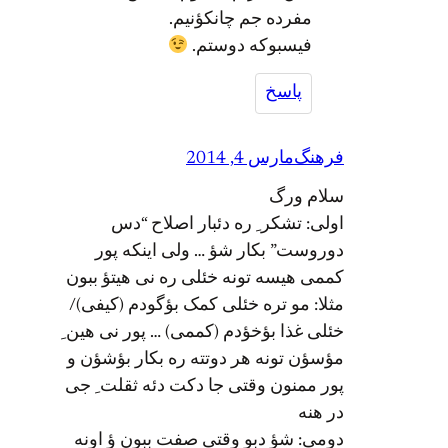
مفرده جم چانکؤنیم.
فیسبوکه دوستم.
پاسخ
فرهنگ
مارس 4, 2014
سلام ورگ
اولی: تشکر ِ ره دئبار اصلاح “دس
دوروست” بکار شؤ … ولی اینکه پور
کممی هیسه تونه خئلی ره نی هیتؤ ببون
مثلا: مو تره خئلی کمک بؤگودم (کیفی)/
خئلی غذا بؤخؤدم (کممی) … پور نی هین ِ
مؤسؤن تونه هر دوتته ره بکار بؤشؤن و
پور ممنون وقتی جا دکت دئه ثقلت ِ جی
در هنه
دومی: شؤ دبو وقتی صفت ببون ؤ اونه