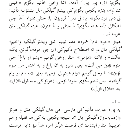
بگؤیم: اؤره پور پورˇ آدمه. امما وختی خأنیم بگؤیم «خیلی
ممنونم»، بئتره یکچی بگؤیم کی پیشتر گیلکی مئن بشتؤسه دأنیم:
تی دس درد نکونه. یا: تی دسˇ قروبؤن. یا: خئلی ممنونم. أهأ. چی
اشکالی دأنه هینه بگؤیم؟ نأ خئلی و نأ ممنون، هیته گیلکی مئن
غریبه نین.
هیتؤ «خودا نامˇ همره» مئنم تینیم اننئی ویشتر گیلکیه وامجیم؛
گیلکی مئن دو ته اصطلاح دأنیم کی ای جور موقه‌ٰن گونن. یکته
«تَهَت» و اؤکته «نؤمی». مثلن وختی گونیم «بشو او باغˇ جی
مئوه بچین می تَهَت» یعنی «برو به آن باغ و به اعتبار من میوه
بچین»؛ یا وختی گونیم «وام هیتم تی نؤمی» یعنی «به نام تو وام
گرفتم». پس تینیم بگؤیم: خودا نؤمی. (هوتؤ کی «به قول فلانی»
بنه «فلانی قؤلی.)
-II-
یه پاره عبارت دأنیم کی فارسی جی هنن گیلکی مئن و هوتؤ
واژه-به-واژه گیلکی بنن امما نتیجه یکچی بنه کی هم ثقیله و هم
غریب! مثلن ایشؤن: ای فرصت هرگز امره هدأ نبؤ (این فرصت