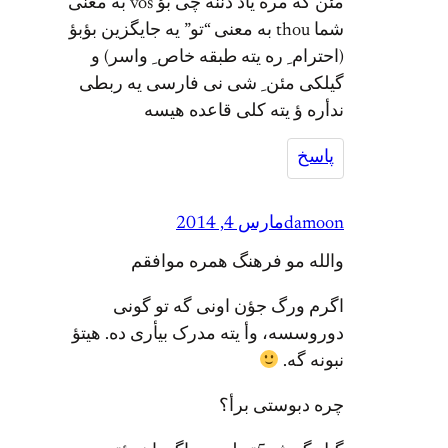
مئن که مره یاد دننه چی بؤ vos به معنی
شما thou به معنی “تو” یه جایگزین بؤبؤ
(احترام ِ ره یته طبقه خاص ِ واسر) و
گیلکی مئن ِ شی نی فارسی یه ربطی
ندأره ؤ یته کلی قاعده هیسه
پاسخ
damoon
مارس 4, 2014
والله مو فرهنگ همره موافقم
اگرم ورگ جؤن اونی گه تو گونی
دوروسسه، وأ یته مدرک بیأری ده. هیتؤ
نبونه گه.
چره دبوستی برأ؟