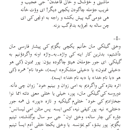
ماشینی و خؤشک و خالی قاعده‌نˇ جی عجیب و
غریب جؤمله چاگودن یکچی دیگر! ای وؤت خأنه
هی دومی گبه پیش بکشه و راجه به اونچی کی ای
چن ساله به تجرؤبه بدئم گب بزنه.
-I-
وختی گیلکی مئن خأنیم یکچی بگؤیم کی پیشتر فارسی مئن
دأشتیم، بدترین کار اینه کی واژه-به-واژه اونه واگردؤنیم به
گیلکی. ای جور جؤمله‌ٰن هیتؤ چاگوده ببؤن: پور ممنون (کی هو
«خیلی ممنون» یا «خیلی متشکرم» ایسه)، خودا نامˇ همره (کی
هو «با نام خدا» یا «به نام خدا» ایسه).
ائره بئتره کی واگردیم به امی زوان و بینیم خودˇ زوان چی دأنه.
دوروسه کی گیلکی مئن، پور، خیلی یا خئلی معنی دئنه امما نوا
جخترادیم کی خودˇ خئلی‌م گیلکیه و تازه «پور» نی همه جور
«خئلی» نیه. پور کیفی نیه، کمی ایسه. پس مثلن امی لیسانسˇ
دؤره کی چار ساله، وختی اونˇ جی سو سال بوگذشته، تینیم
بگؤیم: پور بشؤ، کم بمؤنسه. یا وختی یکجا خئلی آدم ایسأ تینیم