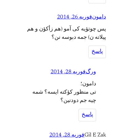
دامون
فوریه 26, 2014
پس چوتؤیه کی آمو (هم زأکؤن و هم
پیلاته ن) جمه دبوسه نن؟
پاسخ
ورگ
فوریه 28, 2014
دامون؛
تی منظور کؤکته ایسه؟ شمه
چیه جم دودنین؟
پاسخ
Gil E Zak
فوریه 28, 2014