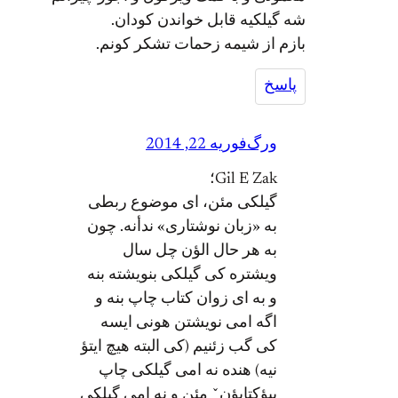
شه گیلکیه قابل خواندن کودان.
بازم از شیمه زحمات تشکر کونم.
پاسخ
ورگ
فوریه 22, 2014
Gil E Zak؛
گیلکی مئن، ای موضوع ربطی
به «زبان نوشتاری» ندأنه. چون
به هر حال الؤن چل سال
ویشتره کی گیلکی بنویشته بنه
و به ای زوان کتاب چاپ بنه و
اگه امی نویشتن هونی ایسه
کی گب زئنیم (کی البته هیچ ایتؤ
نیه) هنده نه امی گیلکی چاپ
ببؤکتابؤنˇ مئن و نه امی گیلکی