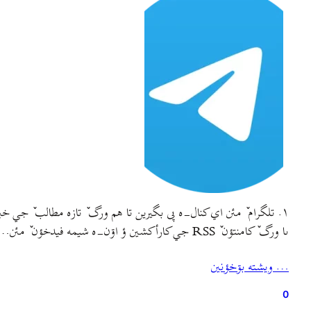
۱. تلگرام ٚ مئن اي کنال-ه پى بگيرين تا هم ورگ ٚ تازه مطالب ٚ جي خبردار ببين ؤ هم گاگلف مي دس‌دؤجئه مۊزيک ؤ فيلم ؤ وؤت-ه أگه دۊس دأشتين سياحت بکۊنين.
ىا ورگ ٚ کامنتؤن ٚ RSS جي کارأکشين ؤ اۊن-ه شيمه فيدخؤن ٚ مئن…
… ويشته بۊخؤنين
0