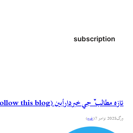
subscription
تازه مطالب ٚ جي خبردارأبين (Follow this blog)
ورگ
2025 نوامبر 7
(
غىره
)