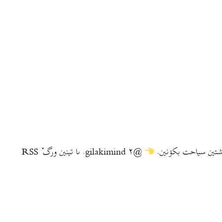
@gilakimind ۲. ىا تينين ورگ ٚ RSS