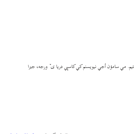
م. مي سامؤن أجي نيويسنم کي کاسپي دريا ی ٚ ورجه، جيرا