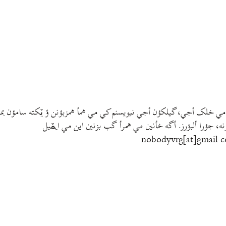
مي خلک أجي، گيلکؤن أجي نيويسنم کي مي همأ همزبؤنن ؤ يٚکته سامؤن بمتي
نه، جؤرا ألبۊرز. أگه خأنين مي همرأ گب بزنين اين مي ايمٚیل‌ ‌
nobodyvrg[at]gmail.