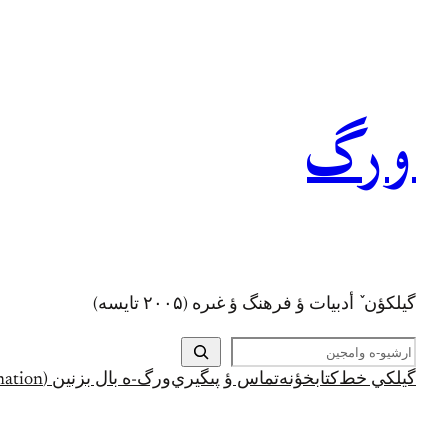
رفتن
به
محتوا
ورگ
گيلکؤن ٚ أدبیات ؤ فرهنگ ؤ غىره (۲۰۰۵ تايسه)
ج
س
گيلکي خط
کتابخؤنه
تماس ؤ پىگيري
ورگ-ه بال بزنين (Support and Donation)
ت
ج
و